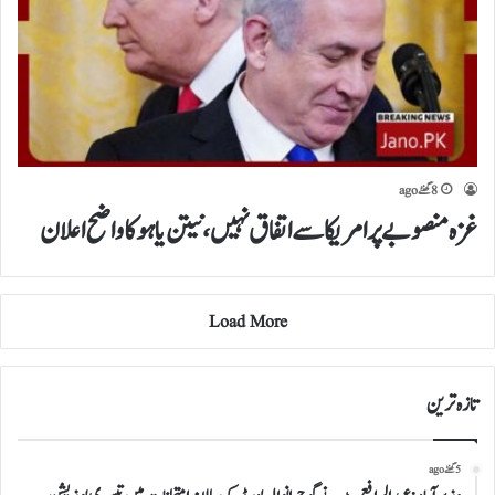
8 گھنٹے ago
غزہ منصوبے پر امریکا سے اتفاق نہیں، نیتن یاہو کا واضح اعلان
Load More
تازہ ترین
5 گھنٹے ago