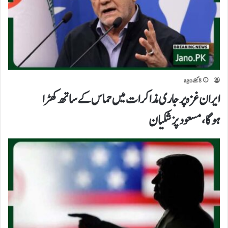
8 گھنٹے ago
ایران غزہ پر جاری مذاکرات میں حماس کے ساتھ کھڑا
ہوگا،مسعود پزشکیان