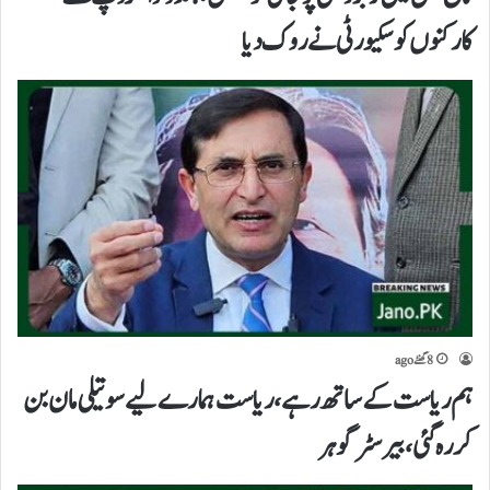
کارکنوں کو سکیورٹی نے روک دیا
8 گھنٹے ago
ہم ریاست کے ساتھ رہے،ریاست ہمارے لیے سوتیلی مان بن
کر رہ گئی،بیرسٹر گوہر