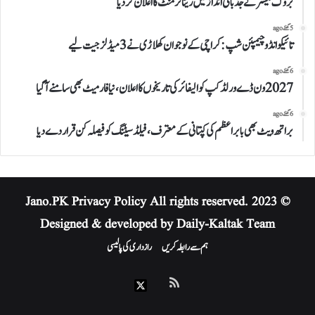
بروک لیسنر نے جذباتی انداز میں ریٹائرمنٹ کا اعلان کردیا
5 گھنٹے ago
تائیکوانڈو چیمپئن شپ: کراچی کے نوجوان کھلاڑی نے 3 میڈلز جیت لیے
6 گھنٹے ago
2027 ون ڈے ورلڈکپ کوالیفائر کی تاریخوں کا اعلان، نیا فارمیٹ بھی سامنے آگیا
6 گھنٹے ago
براتھ ویٹ بھی بابر اعظم کی کپتانی کے معترف، فیلڈ سیٹنگ کو فیصلہ کن قرار دے دیا
Privacy Policy
All rights reserved.
© 2023 Jano.PK
Designed & developed by Daily-Kaltak Team
ہم سے رابطہ کریں
رازداری کی پالیسی
RSS
X