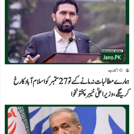
7 گھنٹے ago
ہمارےمطالبات نہ مانے گئے تو27 ستمبرکواسلام آباد کارخ
کرینگے، وزیراعلیٰ خیبرپختونخوا