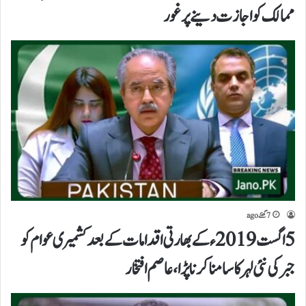
ممالک کو اجازت دینے پر غور
7 گھنٹے ago
5 اگست 2019ءکے بھارتی اقدامات کے بعد کشمیری عوام کو
جبر کی نئی لہر کا سامنا کرنا پڑا،عاصم افتخار