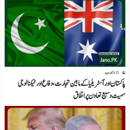
8 گھنٹے ago
پاکستان اورآسٹریلیا کےمابین تجارت،دفاع اور ٹیکنالوجی
سمیت وسیع تعاون پراتفاق