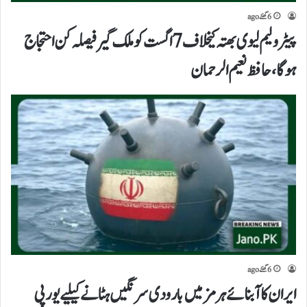
6 گھنٹے ago
پیٹرولیم لیوی بھتہ کیخلاف 7 اگست کو ملک گیر فیصلہ کن احتجاج
ہوگا،حافظ نعیم الرحمان
6 گھنٹے ago
ایران کا آبنائے ہرمز میں بارودی سرنگیں ہٹانے کیلیے یورپی