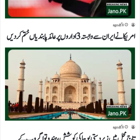
8 گھنٹے ago
امریکا نے ایران سے وابستہ 3 اداروں پر عائد پابندیاں ختم کر دیں
8 گھنٹے ago
تاج محل میں زبردستی پوجا کی کوشش،ہندوتوا گروپ کے