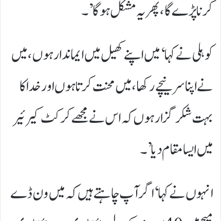
کرنا پڑے گا، پھر یہ مشکل ہوگا’۔
کوہلی نے کہا ‘میں اپنے کھیل میں ایماندار ہوں، میں
نے اپنا سر نیچے رکھا، میں محنت کرتا ہوں اور خدا کا
بہت شکر گزار ہوں کہ اس نے مجھے کرکٹ کیرئیر
میں ایسا مقام دیا’۔
انہوں نے کہا ‘اگر آپ چاہتے ہیں کہ میں ون ڈے