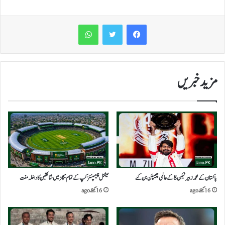
WhatsApp
مزید خبریں
پاکستان کے محمد زبیر ٹیکن 8 کے عالمی چیمپئن بن گئے
نیشنل چیمپئنز کپ کے تمام میچز میں شائقین کا داخلہ مفت
16 گھنٹے ago
16 گھنٹے ago