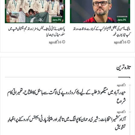
مائیک ہیسن کی نیشنل چیمپئنز کپ کے کوچز سے ملاقات، ورلڈ
پاکستان نے آئی ٹی ایف ٹینس ماسٹرز ورلڈ ٹیم چیمپئن شپ میں
کپ تیاریوں پر غور
سلور میڈل جیت لیا
16 گھنٹے ago
16 گھنٹے ago
تازہ ترین
3 گھنٹے ago
حیدرآباد میں میگھواڑ طلبہ کے لیے 6 کروڑ روپے کی لاگت سے ہاسٹل کا افتتاح، تعمیراتی کام
شروع
3 گھنٹے ago
آزاد کشمیر انتخابات: شیری رحمان کا پولنگ میں تاخیر اور پیپلز پارٹی ایجنٹس کو روکنے پر اظہارِ
تشویش