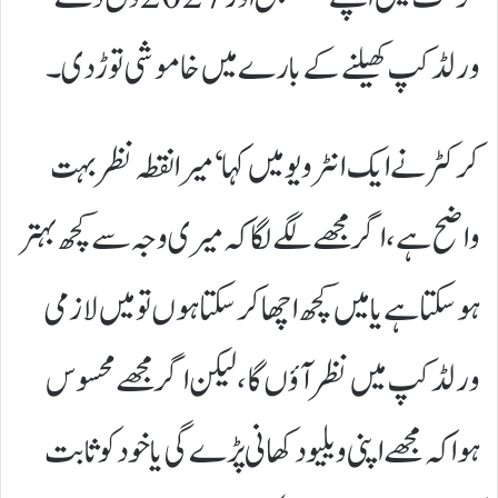
ورلڈ کپ کھیلنے کے بارے میں خاموشی توڑ دی۔
کرکٹر نے ایک انٹرویو میں کہا ‘میرا نقطہ نظر بہت
واضح ہے، اگر مجھے لگے لگا کہ میری وجہ سے کچھ بہتر
ہوسکتا ہے یا میں کچھ اچھا کرسکتا ہوں تو میں لازمی
ورلڈکپ میں نظر آؤں گا، لیکن اگر مجھے محسوس
ہوا کہ مجھے اپنی ویلیو دکھانی پڑے گی یا خود کو ثابت