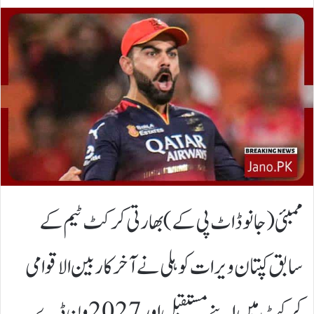
ممبئی(جانوڈاٹ پی کے)بھارتی کرکٹ ٹیم کے
سابق کپتان ویرات کوہلی نے آخر کار بین الاقوامی
کرکٹ میں اپنے مستقبل اور 2027 ون ڈے