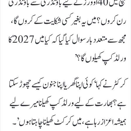
میچ میں 40 اوورز کے لیے باؤنڈری سے باؤنڈری
رن کروں؟ میں یہ بغیر کسی شکایت کے کروں گا،
مجھ سے متعدد بار سوال کیا گیا کہ کیا میں 2027 کا
ورلڈکپ کھیلوں گا؟’
کرکٹر نے کہا ‘کوئی اپنا گھر یا اپنا جنون کیسے چھوڑ سکتا
ہے؟ بھارت کے لیے ورلڈکپ کھیلنا میرے لیے
ہمیشہ اعزاز رہا ہے، میں کرکٹ کھیلنا چاہتا ہوں’۔