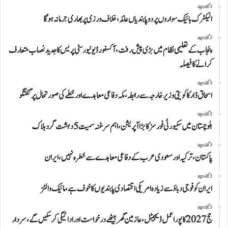
3 گھنٹے ago
الیکٹرک بائیک سواروں پر دو پابندیاں عائد، خلاف ورزی پر بھاری جرمانہ ہوگا
3 گھنٹے ago
پنجاب کے تعلیمی نظام میں بڑی پیش رفت، آکسفورڈ یونیورسٹی پریس کا جدید نصاب متعارف
کرانے کا فیصلہ
3 گھنٹے ago
اسحاق ڈار کا کویتی وزیر خارجہ سے رابطہ، مکہ دفاعی معاہدے اور خطے کی صورتحال پر گفتگو
3 گھنٹے ago
بلوچستان میں سکیورٹی فورسز کا بڑا آپریشن، اہم سرغنہ سمیت 5 دہشت گرد ہلاک
3 گھنٹے ago
پاکستان، ترکیہ اور سعودی عرب کے دفاعی معاہدے سے خطرہ نہیں، ایران
3 گھنٹے ago
ایران کو فوجی دباؤ سے زیادہ امریکی اقتصادی پابندیوں کا خوف ہے، مائیک والٹز
3 گھنٹے ago
حج 2027 کا پورا عمل ڈیجیٹل، عازمین گھر بیٹھے درخواست اور ادائیگی کر سکیں گے، سردار