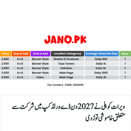
ویرات کوہلی نے 2027 ون ڈے ورلڈ کپ میں شرکت سے
متعلق خاموشی توڑ دی