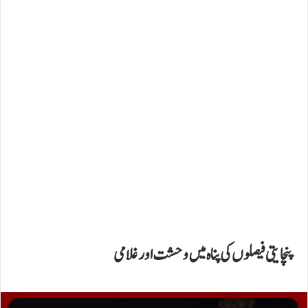
پنچایتی فیصلوں کی پناہ میں وحشت اور غلامی