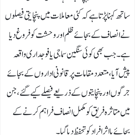
ساتھ کہنا پڑتا ہے کہ کئی معاملات میں پنچایتی فیصلوں
نے انصاف کے بجائے ظلم اور وحشت کو فروغ دیا
ہے۔ جب بھی کوئی سنگین سماجی یا فوجداری واقعہ
پیش آیا، متعدد مقامات پر قانونی اداروں کے بجائے
جرگوں اور پنچایتوں کے ذریعے فیصلے کیے گئے، جن
میں متاثرہ فریق کو مکمل انصاف فراہم کرنے کے
بجائے بااثر افراد کو تحفظ دیا گیا۔