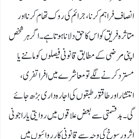
انصاف فراہم کرنا، جرائم کی روک تھام کرنا اور
متاثرہ فریق کو اس کا حق دلانا ہوتا ہے۔ اگر ہر شخص
اپنی مرضی کے مطابق قانونی فیصلوں کو ماننے یا
مسترد کرنے لگے تو معاشرے میں افراتفری،
انتشار اور طاقتور طبقوں کی اجارہ داری بڑھ جائے
گی۔ بدقسمتی سے بعض علاقوں میں روایتی یا راجونی
اثر و رسوخ کی وجہ سے قانونی کارروائیوں میں