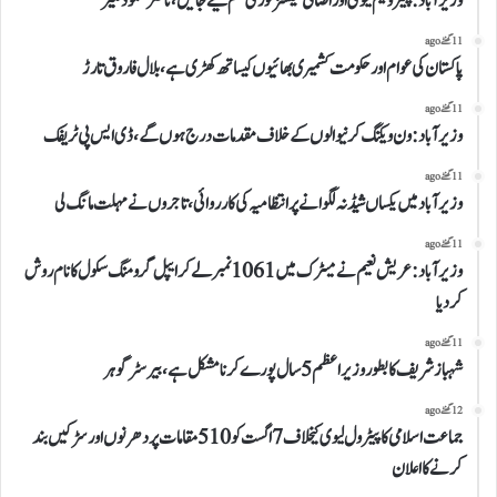
وزیرآباد:پیٹرولیم لیوی اوراضافی ٹیکسز فوری ختم کیے جائیں،ناصر محمود کلیر
11 گھنٹے ago
پاکستان کی عوام اور حکومت کشمیری بھائیوں کیساتھ کھڑی ہے،بلال فاروق تارڑ
11 گھنٹے ago
وزیرآباد:ون ویلنگ کرنیوالوں کے خلاف مقدمات درج ہوں گے،ڈی ایس پی ٹریفک
11 گھنٹے ago
وزیرآباد میں یکساں شیڈ نہ لگوانے پر انتظامیہ کی کارروائی،تاجروں نے مہلت مانگ لی
11 گھنٹے ago
وزیرآباد:عریش نعیم نے میٹرک میں 1061نمبرلے کر ایپل گرومنگ سکول کا نام روش
کردیا
11 گھنٹے ago
شہباز شریف کا بطور وزیراعظم 5 سال پورے کرنا مشکل ہے،بیرسٹر گوہر
12 گھنٹے ago
جماعت اسلامی کا پیٹرول لیوی کیخلاف 7 اگست کو 510 مقامات پر دھرنوں اور سڑکیں بند
کرنے کا اعلان