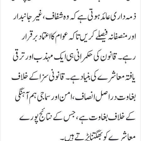
ذمہ داری عائد ہوتی ہے کہ وہ شفاف، غیر جانبدار
اور منصفانہ فیصلے کریں تاکہ عوام کا اعتماد برقرار
رہے۔ قانون کی حکمرانی ہی ایک مہذب اور ترقی
یافتہ معاشرے کی بنیاد ہے۔ قانونی سزا کے خلاف
بغاوت دراصل انصاف، امن اور سماجی ہم آہنگی
کے خلاف بغاوت ہے، جس کے نتائج پورے
معاشرے کو بھگتنا پڑتے ہیں۔