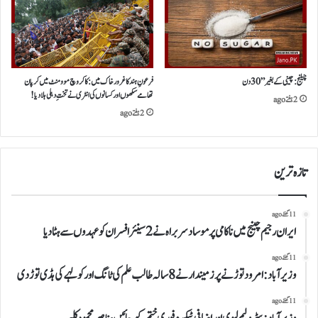
چیلنج :چینی کے بغیر ” 30 دن
فرعونِ ہندکاغرورخاک میں:کاکروچ موومنٹ میں کرپان
تھامے سکھوں اور کسانوں کی انٹری نے تختِ دہلی ہلا دیا!
2 ہفتے ago
2 ہفتے ago
تازہ ترین
11 گھنٹے ago
ایران رجیم چینج میں ناکامی پر موساد سربراہ نے 2 سینئر افسران کو عہدوں سے ہٹا دیا
11 گھنٹے ago
وزیرآباد:امرود توڑنے پر زمیندار نے 8 سالہ طالب علم کی ٹانگ اور کولہے کی ہڈی توڑ دی
11 گھنٹے ago