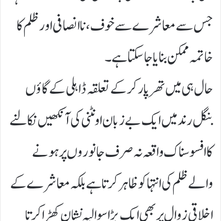
جس سے معاشرے سے خوف، ناانصافی اور ظلم کا
خاتمہ ممکن بنایا جا سکتا ہے۔
حال ہی میں تھرپارکر کے تعلقہ ڈاہلی کے گاؤں
بنگل رند میں ایک بے زبان اونٹنی کی آنکھیں نکالنے
کا افسوسناک واقعہ نہ صرف جانوروں پر ہونے
والے ظلم کی انتہا کو ظاہر کرتا ہے بلکہ معاشرے کے
اخلاقی زوال پر بھی ایک بڑا سوالیہ نشان کھڑا کرتا