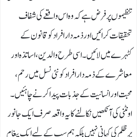
تنظیموں پر فرض ہے کہ وہ اس واقعے کی شفاف
تحقیقات کرائیں اور ذمہ دار افراد کو قانون کے
کٹہرے میں لائیں۔ اسی طرح والدین، اساتذہ اور
معاشرے کے ذمہ دار افراد کو نئی نسل میں رحم،
محبت اور انسانیت کے جذبات پیدا کرنے چاہئیں۔
اونٹنی کی آنکھیں نکالنے کا یہ واقعہ صرف ایک جانور
پر ظلم کی کہانی نہیں بلکہ ہم سب کے لیے ایک پیغام