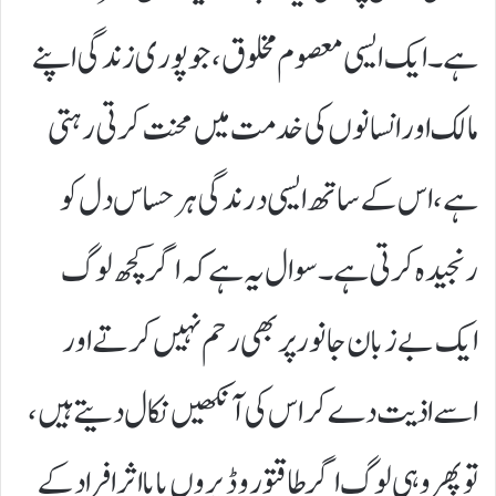
ہے۔ ایک ایسی معصوم مخلوق، جو پوری زندگی اپنے
مالک اور انسانوں کی خدمت میں محنت کرتی رہتی
ہے، اس کے ساتھ ایسی درندگی ہر حساس دل کو
رنجیدہ کرتی ہے۔ سوال یہ ہے کہ اگر کچھ لوگ
ایک بے زبان جانور پر بھی رحم نہیں کرتے اور
اسے اذیت دے کر اس کی آنکھیں نکال دیتے ہیں،
تو پھر وہی لوگ اگر طاقتور وڈیروں یا بااثر افراد کے