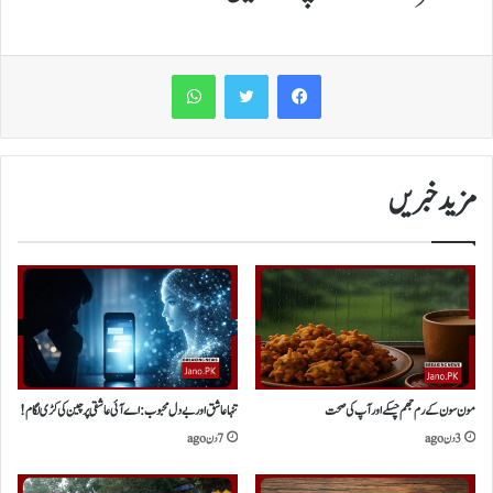
WhatsApp
مزید خبریں
مون سون کے رم جھم چسکے اور آپ کی صحت
​تنہا عاشق اور بے دل محبوب:اے آئی عاشقی پر چین کی کڑی لگام!
3 دن ago
7 دن ago