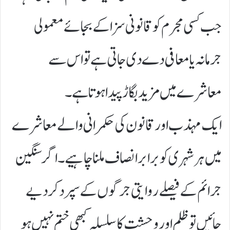
جب کسی مجرم کو قانونی سزا کے بجائے معمولی
جرمانہ یا معافی دے دی جاتی ہے تو اس سے
معاشرے میں مزید بگاڑ پیدا ہوتا ہے۔
ایک مہذب اور قانون کی حکمرانی والے معاشرے
میں ہر شہری کو برابر انصاف ملنا چاہیے۔ اگر سنگین
جرائم کے فیصلے روایتی جرگوں کے سپرد کر دیے
جائیں تو ظلم اور وحشت کا سلسلہ کبھی ختم نہیں ہو