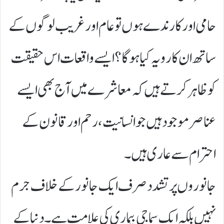
حامی اور کارندے ہوں تو عام اور غریب لوگوں کے
ساتھ ان کا رویہ کیا ہوگا؟ ایسے واقعات اس حقیقت
کو ظاہر کرتے ہیں کہ معاشرے میں آج بھی ایسے
عناصر موجود ہیں جو انسانیت، رحم اور قانون کے
احترام سے عاری ہیں۔
جانوروں پر تشدد صرف ایک جانور کے خلاف جرم
نہیں بلکہ ایک سماجی بیماری کی علامت ہے۔ دنیا کے