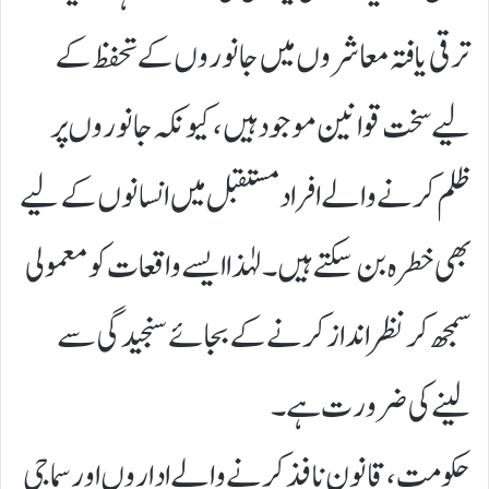
ترقی یافتہ معاشروں میں جانوروں کے تحفظ کے
لیے سخت قوانین موجود ہیں، کیونکہ جانوروں پر
ظلم کرنے والے افراد مستقبل میں انسانوں کے لیے
بھی خطرہ بن سکتے ہیں۔ لہٰذا ایسے واقعات کو معمولی
سمجھ کر نظرانداز کرنے کے بجائے سنجیدگی سے
لینے کی ضرورت ہے۔
حکومت، قانون نافذ کرنے والے اداروں اور سماجی