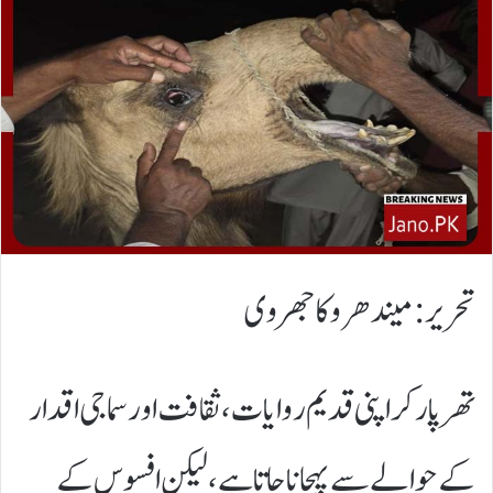
تحریر:میندھرو کاجھروی
تھرپارکر اپنی قدیم روایات، ثقافت اور سماجی اقدار
کے حوالے سے پہچانا جاتا ہے، لیکن افسوس کے