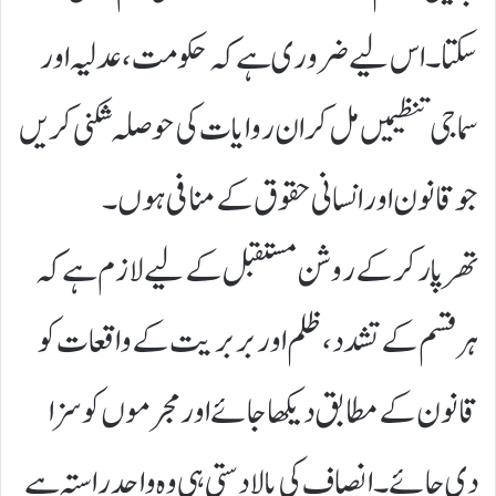
سکتا۔ اس لیے ضروری ہے کہ حکومت، عدلیہ اور
سماجی تنظیمیں مل کر ان روایات کی حوصلہ شکنی کریں
جو قانون اور انسانی حقوق کے منافی ہوں۔
تھرپارکر کے روشن مستقبل کے لیے لازم ہے کہ
ہر قسم کے تشدد، ظلم اور بربریت کے واقعات کو
قانون کے مطابق دیکھا جائے اور مجرموں کو سزا
دی جائے۔ انصاف کی بالادستی ہی وہ واحد راستہ ہے