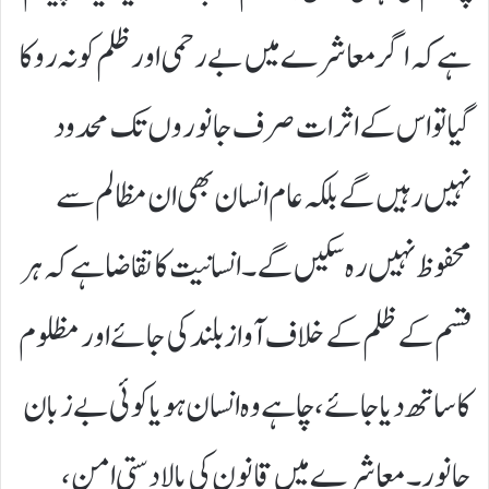
ہے کہ اگر معاشرے میں بے رحمی اور ظلم کو نہ روکا
گیا تو اس کے اثرات صرف جانوروں تک محدود
نہیں رہیں گے بلکہ عام انسان بھی ان مظالم سے
محفوظ نہیں رہ سکیں گے۔ انسانیت کا تقاضا ہے کہ ہر
قسم کے ظلم کے خلاف آواز بلند کی جائے اور مظلوم
کا ساتھ دیا جائے، چاہے وہ انسان ہو یا کوئی بے زبان
جانور۔ معاشرے میں قانون کی بالادستی امن،