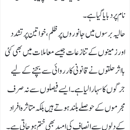
نام پر دبایا گیا ہے۔
حالیہ برسوں میں جانوروں پر ظلم، خواتین پر تشدد
اور زمینوں کے تنازعات جیسے معاملات میں بھی کئی
بااثر حلقوں نے قانونی کارروائی سے بچنے کے لیے
جرگوں کا سہارا لیا ہے۔ ایسے فیصلوں سے نہ صرف
مجرموں کے حوصلے بلند ہوتے ہیں بلکہ متاثرہ افراد
کے دلوں سے انصاف کی امید بھی ختم ہو جاتی ہے۔