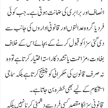
انصاف اور برابری کی ضمانت ہوتی ہے۔ جب کوئی
فرد یا گروہ عدالتوں اور قانونی اداروں کی جانب سے
دی گئی سزا کو قبول کرنے کے بجائے اس کے خلاف
بغاوت، مزاحمت یا تشدد کا راستہ اختیار کرتا ہے تو وہ
نہ صرف قانون کی حکمرانی کو چیلنج کرتا ہے بلکہ سماجی
استحکام کے لیے بھی خطرہ بن جاتا ہے۔
قانونی سزا کا مقصد کسی فرد سے دشمنی کرنا نہیں بلکہ