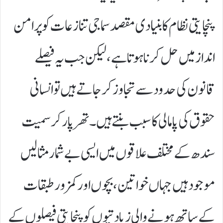
پنچایتی نظام کا بنیادی مقصد سماجی تنازعات کو پرامن
انداز میں حل کرنا ہوتا ہے، لیکن جب یہ فیصلے
قانون کی حدود سے تجاوز کر جاتے ہیں تو انسانی
حقوق کی پامالی کا سبب بنتے ہیں۔ تھرپارکر سمیت
سندھ کے مختلف علاقوں میں ایسی بے شمار مثالیں
موجود ہیں جہاں خواتین، بچوں اور کمزور طبقات
کے ساتھ ہونے والی زیادتیوں کو پنچایتی فیصلوں کے