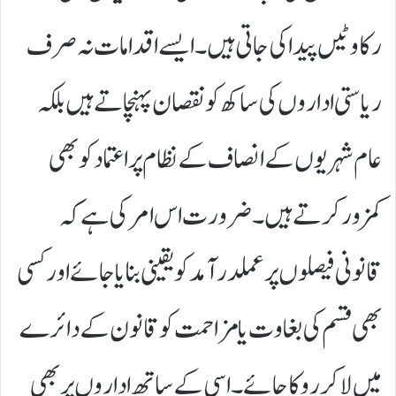
رکاوٹیں پیدا کی جاتی ہیں۔ ایسے اقدامات نہ صرف
ریاستی اداروں کی ساکھ کو نقصان پہنچاتے ہیں بلکہ
عام شہریوں کے انصاف کے نظام پر اعتماد کو بھی
کمزور کرتے ہیں۔ ضرورت اس امر کی ہے کہ
قانونی فیصلوں پر عملدرآمد کو یقینی بنایا جائے اور کسی
بھی قسم کی بغاوت یا مزاحمت کو قانون کے دائرے
میں لا کر روکا جائے۔ اسی کے ساتھ اداروں پر بھی