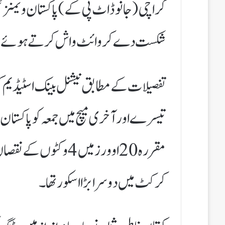
شکست دے کر وائٹ واش کرتے ہوئے ٹی ٹونٹی ویمنز
تفصیلات کے مطابق نیشنل بینک اسٹیڈیم کر
تیسرےاور آخری میچ میں جمعہ کو پاکستا
کرکٹ میں دوسرا بڑا اسکور تھا۔