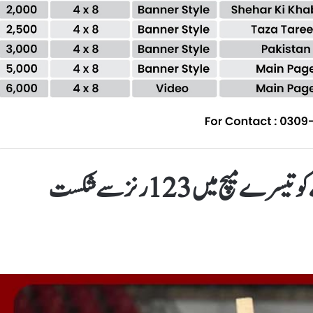
ویمنز ٹی ٹوئنٹی: پاکستان نے زمبابوے کو تیسرے میچ میں 123 رنز سے شکست