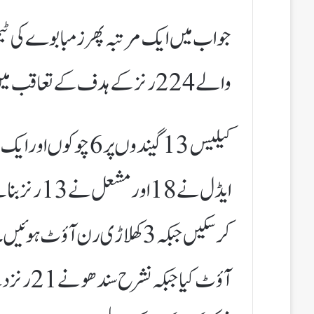
جواب میں ایک مرتبہ پھر زمبابوے کی ٹیم 
والے 224 رنز کے ہدف کے تعاقب میں17.1اوورز میں90رنز پر ہمت ہار گئی۔