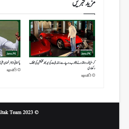
مزید خبریں
کرسٹیانو رونالڈو نے 8 ارب روپے سے زائد مالیت کی سپر کار کلیکشن کی جھلک
پاکستانی اسپنر نعمان عل
دکھا دی
5 گھنٹے ago
5 گھنٹے ago
altak Team
© 2023 Jano.PK