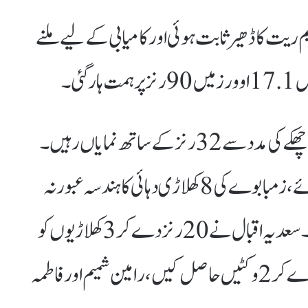
ریت کا ڈھیر ثابت ہوئی اور کامیابی کے لیے ملنے
کیلیس 13 گیندوں پر 6 چوکوں اور ایک چھکے کی مدد سے 32 رنز کے ساتھ نمایاں رہیں۔
ایڈل نے 18اور مشعل نے 13رنز بنائے،زمبابوے کی8 کھلاڑی دہائی کا ہندسہ عبور نہ
کرسکیں جبکہ 3 کھلاڑی رن آؤٹ ہوئیں۔سعدیہ اقبال نے 20 رنز دے کر 3 کھلاڑیوں کو
آؤٹ کیا جبکہ نشرح سندھو نے 21 رنز دے کر 2 وکٹیں حاصل کیں،رامین شمیم اور فاطمہ