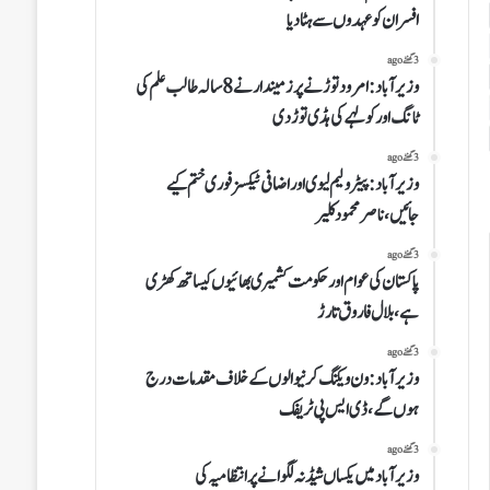
افسران کو عہدوں سے ہٹا دیا
3 گھنٹے ago
وزیرآباد:امرود توڑنے پر زمیندار نے 8 سالہ طالب علم کی
ٹانگ اور کولہے کی ہڈی توڑ دی
3 گھنٹے ago
وزیرآباد:پیٹرولیم لیوی اوراضافی ٹیکسز فوری ختم کیے
جائیں،ناصر محمود کلیر
3 گھنٹے ago
پاکستان کی عوام اور حکومت کشمیری بھائیوں کیساتھ کھڑی
ہے،بلال فاروق تارڑ
3 گھنٹے ago
وزیرآباد:ون ویلنگ کرنیوالوں کے خلاف مقدمات درج
ہوں گے،ڈی ایس پی ٹریفک
3 گھنٹے ago
وزیرآباد میں یکساں شیڈ نہ لگوانے پر انتظامیہ کی