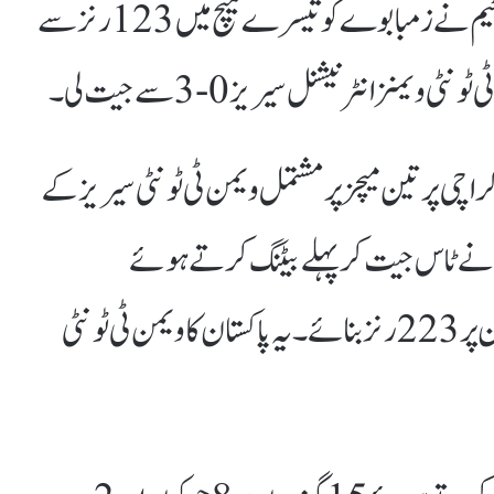
کراچی(جانوڈاٹ پی کے)پاکستان ویمنز ٹیم نے زمبابوے کو تیسرے میچ میں 123 رنز سے
 انٹرنیشنل سیریز 0-3 سے جیت لی۔
اچی پرتین میچز پر مشتمل ویمن ٹی ٹونٹی سیریز کے
ن نے ٹاس جیت کر پہلے بیٹنگ کرتے ہوئے
مقررہ 20 اوورز میں 4وکٹوں کے نقصان پر223رنز بنائے۔ یہ پاکستان کا ویمن ٹی ٹونٹی