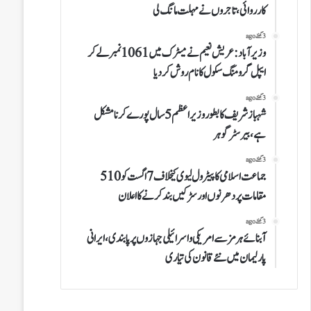
کارروائی،تاجروں نے مہلت مانگ لی
3 گھنٹے ago
وزیرآباد:عریش نعیم نے میٹرک میں 1061نمبرلے کر
ایپل گرومنگ سکول کا نام روش کردیا
3 گھنٹے ago
شہباز شریف کا بطور وزیراعظم 5 سال پورے کرنا مشکل
ہے،بیرسٹر گوہر
3 گھنٹے ago
جماعت اسلامی کا پیٹرول لیوی کیخلاف 7 اگست کو 510
مقامات پر دھرنوں اور سڑکیں بند کرنے کا اعلان
3 گھنٹے ago
آبنائے ہرمز سے امریکی و اسرائیلی جہازوں پر پابندی،ایرانی
پارلیمان میں نئے قانون کی تیاری