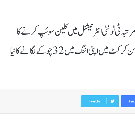
تبہ ٹی ٹونٹی انٹرنیشنل میں کلین سوئپ کرنے کا
اعزاز اپنے نام کیا،پاکستان نے ٹی ٹوئنٹی ویمن کرکٹ میں اپنی اننگ میں 32 چوکے لگانے کا نیا
Twitter
Fac