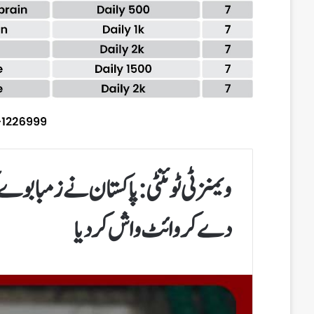
دے کر وائٹ واش کردیا