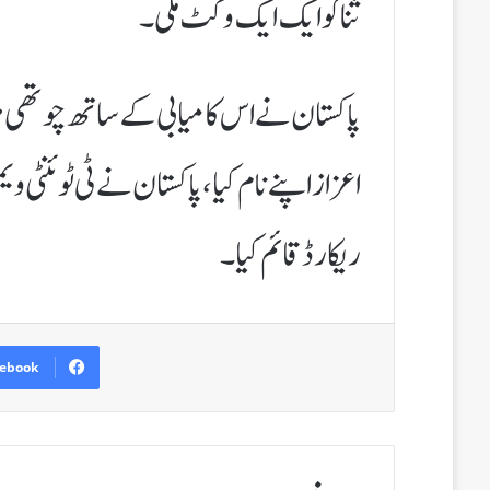
ثنا کو ایک ایک وکٹ ملی۔
پاکستان نے اس کامیابی کے ساتھ چوتھی مر
ریکارڈ قائم کیا۔
ebook