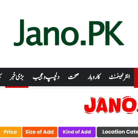
انٹرٹینمنٹ
کاروبار
صحت
دلچسپ و عجیب
بڑی خبر
ک