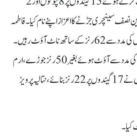
کپتان فاطمہ ثنا نے جارحانہ انداز میں بیٹنگ کرتے ہوئے 15 گیندوں پر 8 چوکوں اور 2
 نصف سینچری جڑنے کا اعزاز اپنے نام کیا۔ فاطمہ
ثنا 19 گیندوں پر 10 چوکوں اور 2 چھکوں کی مدد سے 62 رنز کے ساتھ ناٹ آؤٹ رہیں۔
سائرہ جبیں نے 32 گیندوں پر 8 چوکوں کی مدد سے آؤٹ ہوئے بغیر 50 رنز جوڑے، ارم
جاوید نے 20گیندوں پر 29 اور منیبہ علی نے 17 گیندوں پر 22 رنز بنائے، نتالیہ پرویز