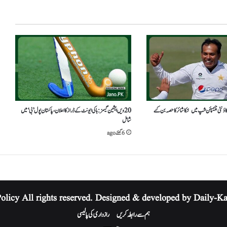
ی کاؤنٹی چیمپئن شپ میں لنکاشائر کا حصہ بن گئے
20ویں ایشین گیمز: ہاکی ایونٹ کے ڈراز کا اعلان، پاکستان پول ’بی‘ میں
شامل
6 گھنٹے ago
Policy
All rights reserved. Designed & developed by Daily-K
ہم سے رابطہ کریں
رازداری کی پالیسی