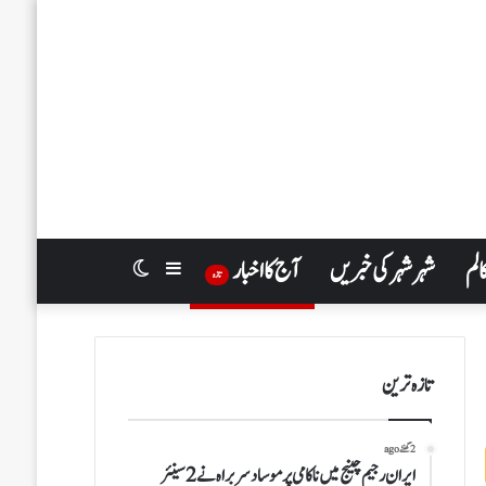
الم
شہر شہر کی خبریں
آج کا اخبار
Switch
Sidebar
تازہ
skin
تازہ ترین
2 گھنٹے ago
ایران رجیم چینج میں ناکامی پر موساد سربراہ نے 2 سینئر