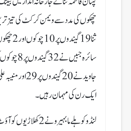
چھکوں کی مدد سے ویمن کرکٹ کی تیز ترین
ایک رن کی مہمان رہیں۔
لنڈو کوہلے مابہیرو نے 2 کھلاڑیوں کو آؤٹ کیا۔