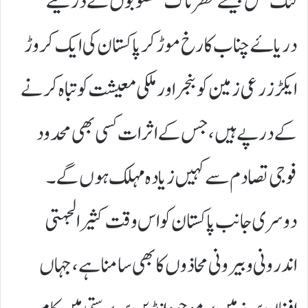
لنک ٹنل جیسے خطرناک منصوبوں کے ذریعے
دریاۓ چناب کا رخ موڑ کر پاکستان کی ایک کروڑ
ایکڑ زرعی زمین کو بنجر اور ملکی معیشت کو تباہ کرنے
کے درپے ہیں، جس کے اثرات کسی بھی محدود
فوجی تصادم سے کہیں زیادہ مہلک ہوں گے۔
دوسری جانب پاکستان کو اس وقت کثیر الجہتی
اندرونی و بیرونی محاذوں کا بھی سامنا ہے، جہاں