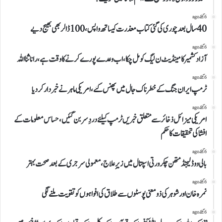
6 گھنٹے ago
40سال بعدچوری کی گئی کتاب معذرت کیساتھ واپس،100ڈالر بھی بھیج دیے
6 گھنٹے ago
آزاد کشمیر کامینڈیٹ ن لیگ کو مل چکا،اب وعدے پورے کرنے کا وقت ہے،رانا ثنا اللہ
6 گھنٹے ago
ٹرمپ ایران جنگ کے خطرناک جال میں پھنس گئے، امریکی ماہر نے خبردار کردیا
6 گھنٹے ago
امریکی میزائل ذخائر سے متعلق خبریں ٹرمپ کیلئے دردِ سر بن گئیں،حساس معلومات کے
افشا کی تحقیقات کاحکم
6 گھنٹے ago
بالی ووڈ لیجنڈ متھن چکرورتی اسپتال میں زیرِ علاج، معمولی سرجری کے بعد صحت بہتر
6 گھنٹے ago
نمرہ خان اورشوہر کی ذومعنی پوسٹوں سے طلاق کی افواہوں کو تقویت ملنے لگی
6 گھنٹے ago