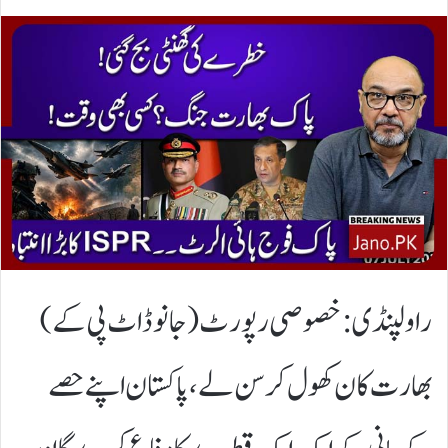
راولپنڈی: خصوصی رپورٹ (جانو ڈاٹ پی کے)​
بھارت کان کھول کر سن لے، پاکستان اپنے حصے