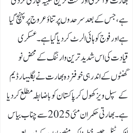
بھارت کو آخری اور سخت ترین تنبیہ جاری کر دی
ہے، جس کے بعد سرحدوں پر تناؤ عروج پر پہنچ گیا
ہے اور فوج کو ہائی الرٹ کر دیا گیا ہے۔ عسکری
قیادت کی اس شدید ترین وارننگ کے محض نو
گھنٹوں کے اندر ہی خوفزدہ بھارت نے بگلیہار ڈیم
کے سپل ویز کھول کر پاکستان کو باضابطہ مطلع کر دیا
ہے۔ بھارتی حکمران مئی 2025 سے چناب بیاس