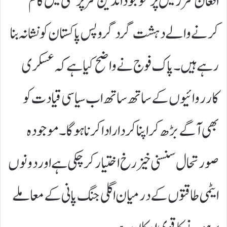
افغان سرزمیں پر موجود انڈین سرپرستی میں کام
کرنے والے دہشت گرد گروپس پاکستان کو نشانہ بنا
رہے ہیں۔ پاک فوج نے واضح کیا ہے کہ عسکری
کارروائیوں کے ساتھ ساتھ اب سیاسی قیادت کو
بھی آگے بڑھ کر اپنا کردار ادا کرنا ہوگا۔ موجودہ
صورتحال سنسنی خیز رخ اختیار کر چکی ہے اور دونوں
ایٹمی طاقتوں کے درمیان اگلی جنگ پانی کے معاملے