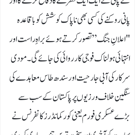
کے پانی کے ایک ایک قطرے کا دفاع کرے گا اور
پانی روکنے کی کسی بھی ناپاک کوشش کو باقاعدہ
"اعلانِ جنگ” تصور کرتے ہوئے براہِ راست اور
انتہائی ہولناک فوجی کارروائی کی جائے گی۔ مودی
سرکار کی آبی جارحیت اور سندھ طاس معاہدے کی
سنگین خلاف ورزیوں پر پاکستان کے سب سے
بڑے عسکری فورم یعنی کور کمانڈرز کانفرنس نے