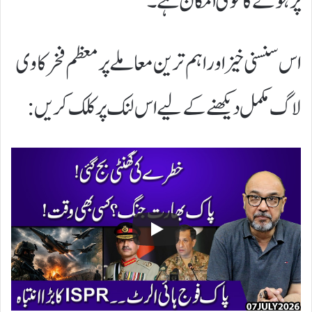
پر ہونے کا قوی امکان ہے۔
​اس سنسنی خیز اور اہم ترین معاملے پر معظم فخر کا وی
لاگ مکمل دیکھنے کے لیے اس لنک پر کلک کریں: