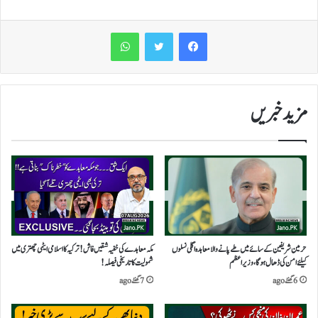
WhatsApp
مزید خبریں
حرمین شریفین کے سائے میں طے پانے والا معاہدہ اگلی نسلوں
مکہ معاہدے کی خفیہ شقیں فاش!ترکیہ کا اسلامی ایٹمی چھتری میں
کیلئے امن کی ڈھال ہوگا،وزیراعظم
شمولیت کا تاریخی فیصلہ!
6 گھنٹے ago
7 گھنٹے ago