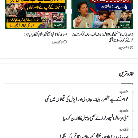
زمان پارک کا سنسنی خیز راز فاش!چیف آف اسٹاف کو گھر میں بند
اسلامی نیٹو قائم!صبح گئی یاشام گئی کا بیانیہ تباہ!
کرنے کی کہانی سامنے آ گئی
8 گھنٹے ago
7 گھنٹے ago
تازہ ترین
5 گھنٹے ago
عوام کے لیے مختصر ریلیف، پٹرول اور ڈیزل کی قیمتوں میں کمی
6 گھنٹے ago
منی مزداٹرانسپورٹرز نے بھی ہڑتال کااعلان کردیا
6 گھنٹے ago
صدرزرداری لاہور پہنچ گئے،اہم ملاقاتیں کرینگے!