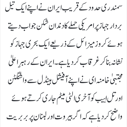
سمندری حدود کے قریب ایران نے اپنے ایک تیل
بردار جہاز پر امریکی حملے کا دندان شکن جواب دیتے
ہوئے کروز میزائل کے ذریعے ایک بحری جہاز کو
نشانہ بنا کر غرقاب کر دیا ہے۔ ایران کے رہبرِ اعلیٰ
مجتبیٰ خامنہ ای نے اپنے آفیشل ہینڈل سے واشنگٹن
اور تل ابیب کو آخری الٹی میٹم جاری کرتے ہوئے
واضح کر دیا ہے کہ اگر بیروت اور لبنان پر بربریت