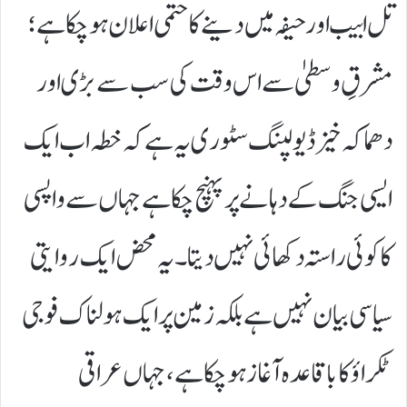
تل ابیب اور حیفہ میں دینے کا حتمی اعلان ہو چکا ہے؛
مشرقِ وسطیٰ سے اس وقت کی سب سے بڑی اور
دھماکہ خیز ڈیولپنگ سٹوری یہ ہے کہ خطہ اب ایک
ایسی جنگ کے دہانے پر پہنچ چکا ہے جہاں سے واپسی
کا کوئی راستہ دکھائی نہیں دیتا۔ یہ محض ایک روایتی
سیاسی بیان نہیں ہے بلکہ زمین پر ایک ہولناک فوجی
ٹکراؤ کا باقاعدہ آغاز ہو چکا ہے، جہاں عراقی