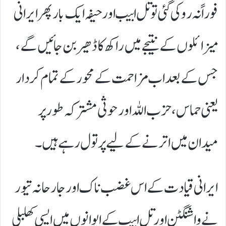
فوراً نہ روکی گئی تو تل ابیب اور حیفہ ایک بار پھر ایرانی
میزائلوں کے نتیجے میں راکھ کا ڈھیر بن جائیں گے،
جس کے بعد اب مزاحمت کے محور کے تمام کردار
یعنی حماس، حزب اللہ اور حوثی مشترکہ طور پر
میدان میں اترنے کے لیے پر تول رہے ہیں۔
​ایرانی قیادت کے اس غضب ناک اور جارحانہ تیور
نے واشنگٹن اور تل ابیب کے ایوانوں میں ایسی کھلبلی