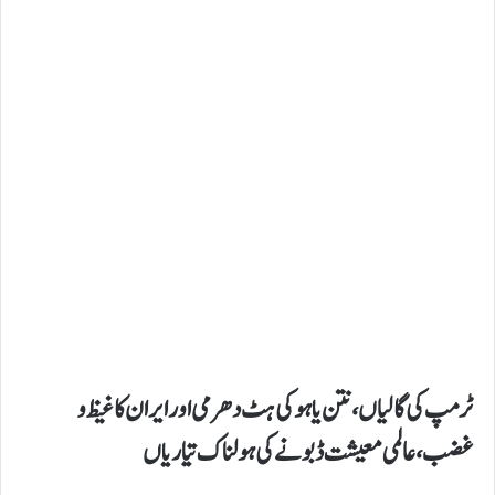
ٹرمپ کی گالیاں، نتن یاہو کی ہٹ دھرمی اور ایران کا غیظ و
غضب، عالمی معیشت ڈبونے کی ہولناک تیاریاں