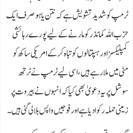
ٹرمپ کو شدید تشویش ہے کہ نتن یاہو صرف ایک
حزب اللہ کمانڈر کو مارنے کے لیے پورے رہائشی
کمپلیکسز اور ہسپتالوں کو تباہ کر کے امریکی ساکھ کو
مٹی میں ملا رہے ہیں، اسی لیے ٹرمپ نے ٹرتھ
سوشل پر یہ دعویٰ بھی کیا کہ انہوں نے بیروت پر
زمینی حملہ رکوا دیا ہے اور فوجیں واپس بلا لی گئی ہیں۔