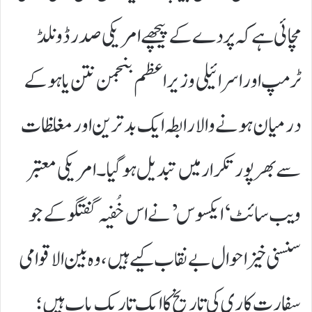
مچائی ہے کہ پردے کے پیچھے امریکی صدر ڈونلڈ
ٹرمپ اور اسرائیلی وزیراعظم بنجمن نتن یاہو کے
درمیان ہونے والا رابطہ ایک بدترین اور مغلظات
سے بھرپور تکرار میں تبدیل ہو گیا۔ امریکی معتبر
ویب سائٹ ‘ایکسوس’ نے اس خُفیہ گفتگو کے جو
سنسنی خیز احوال بے نقاب کیے ہیں، وہ بین الاقوامی
سفارت کاری کی تاریخ کا ایک تاریک باب ہیں؛