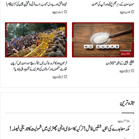
مون سون کے رم جھم چسکے اور آپ کی صحت
​تنہا عاشق اور بے دل محبوب:اے آئی عاشقی پر چین کی کڑی لگام!
4 دن ago
1 ہفتہ ago
چیلنج :چینی کے بغیر ” 30 دن
فرعونِ ہندکاغرورخاک میں:کاکروچ موومنٹ میں کرپان
تھامے سکھوں اور کسانوں کی انٹری نے تختِ دہلی ہلا دیا!
2 ہفتے ago
2 ہفتے ago
تازہ ترین
34 منٹس ago
مکہ معاہدے کی خفیہ شقیں فاش!ترکیہ کا اسلامی ایٹمی چھتری میں شمولیت کا تاریخی فیصلہ!