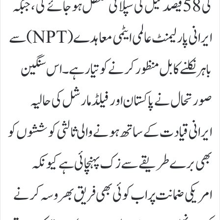
کی 58 فیصد تیل کی سپلائی معطل ہو جائے گی، جبکہ
ایرانی پارلیمنٹ عالمی ایٹمی معاہدے (NPT) سے
باہر نکلنے کا بل منظور کرنے کو تیار ہے۔ اس سنگین
صورتحال نے پاکستان اور فیلڈ مارشل کی حالیہ
ایرانی قیادت کے ساتھ ہونے والی ثالثی کوششوں کو
بھی برے طریقے سے زک پہنچائی ہے کیونکہ
امریکی ضمانت پر اب کوئی بھی فریق بھروسہ کرنے