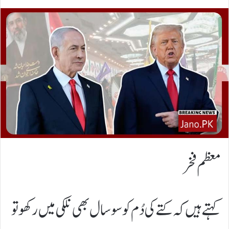
معظم فخر
​کہتے ہیں کہ کتے کی دُم کو سو سال بھی نلکی میں رکھو تو