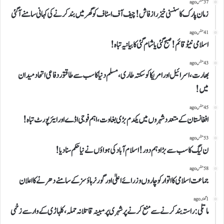
37 منٹس ago
زمان پارک کا سنسنی خیز راز فاش!چیف آف اسٹاف کو گھر میں بند کرنے کی کہانی سامنے آ گئی
41 منٹس ago
اسلامی نیٹو قائم!صبح گئی یاشام گئی کا بیانیہ تباہ!
43 منٹس ago
بھارت،اسرائیل اور امریکاکو سکتہ طاری،مسلم دنیا کاسب سے طاقتور دفاعی اتحاد میدان
میں!
45 منٹس ago
افغانستان کے متعدد شہروں میں یکدم بڑی بغاوت،اہم فوجی اڈے اور ایئرپورٹ تباہ!
53 منٹس ago
ن لیگ کاسب سے بڑاوہم دور!اسلام آباد کی ہواؤں نے نیا حکم سنا دیا!
58 منٹس ago
جماعت اسلامی کااتوارکوچاروں وزرائے اعلیٰ اور گورنر ہاؤسز کے سامنے دھرنے کا اعلان
1 گھنٹہ ago
ماتلی: راستہ بند کرنے سے منع کرنے پر شہری پر مبینہ قاتلانہ حملہ، کلہاڑی کے وار سے زخمی