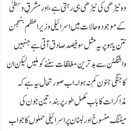
وہ ٹیڑھی کی ٹیڑھی ہی رہتی ہے، اور مشرقِ وسطیٰ
کے موجودہ حالات میں اسرائیلی وزیراعظم بنجمن
نتن یاہو پر یہ مثل سو فیصد صادق آتی ہے جنہیں
واشنگٹن سے بدترین مغلظات سننے کو ملیں لیکن ان
کا جنگی جنون کم نہ ہوا۔ اب صورتحال یہ ہے کہ
مذاکرات کا باب مکمل طور پر بند، تین جون کی
میٹنگ منسوخ اور لبنان پر اسرائیلی حملوں کا جواب