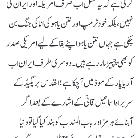
کرتی ہے کہ یہ ٹسل اب صرف امریکہ اور ایران کی
نہیں، بلکہ خود ٹرمپ اور نتن یاہو کی انا کی جنگ بن
چکی ہے جہاں نتن یاہو اپنے بقا کے لیے امریکی صدر
کو بھی چپیڑ مار رہے ہیں۔ دوسری طرف ایران اب
آر یا پار کے موڈ میں آ چکا ہے؛ القدس بریگیڈ کے
سربراہ اسماعیل قانی کے اشارے کے بعد اگر
آبنائے ہرمز اور باب المندب کو بند کیا گیا تو دنیا