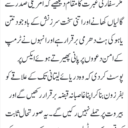
​مگر سفارتی عبرت کا مقام دیکھیے کہ امریکی صدر سے
گالیاں کھانے اور اتنی سخت سرزنش کے باوجود نتن
یاہو کی ہٹ دھرمی برقرار ہے اور انہوں نے ٹرمپ
کے امن دعووں پر پانی پھیرتے ہوئے ایکس پر
پوسٹ کر دی کہ وہ دریائے لیتانی تک کے علاقے کو
بفر زون بنا کر اپنا غاصبانہ قبضہ برقرار رکھیں گے اور
بیروت پر حملے نہیں رکیں گے۔ یہ صورتحال ثابت