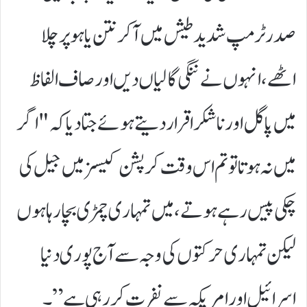
صدر ٹرمپ شدید طیش میں آ کر نتن یاہو پر چلا
اٹھے، انہوں نے ننگی گالیاں دیں اور صاف الفاظ
میں پاگل اور ناشکرا قرار دیتے ہوئے جتا دیا کہ "اگر
میں نہ ہوتا تو تم اس وقت کرپشن کیسز میں جیل کی
چکی پیس رہے ہوتے، میں تمہاری چمڑی بچا رہا ہوں
لیکن تمہاری حرکتوں کی وجہ سے آج پوری دنیا
اسرائیل اور امریکہ سے نفرت کر رہی ہے”۔