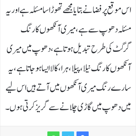
اس موقع پر فضا نے بتایا مجھے تھوڑا سا مسئلہ ہے اور یہ
مسئلہ دھوپ سے ہے، میری آنکھوں کا رنگ
گرگٹ کی طرح تبدیل ہوتا ہے، دھوپ میں میری
آنکھوں کا رنگ نیلا، پیلا، ہرا، کالا ایسا ہوجاتا ہے، یہ
سارے رنگ میری آنکھوں میں آتے ہیں اس لیے
میں دھوپ میں گاڑی چلانے سے گریز کرتی ہوں۔
WhatsApp