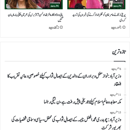
پریتی زنٹا نے عامر خان کو نظر انداز کرنے کی خبروں کی تردید
ہالی ووڈ اداکارہ الزبتھ اولسن 37 برس کی عمر میں پہلی بار ماں بن
کردی
گئیں
1 گھنٹہ ago
2 گھنٹے ago
تازہ ترین
6 منٹس ago
وزیرآباد: نواز مغل وبرادران کے والدین کے ایصال ثواب کیلئے خصوصی دعائیہ تقریب کا
انعقاد
11 منٹس ago
مکہ معاہدہ عالمِ اسلام کیلئے تاریخی پیش رفت ہے،ن لیگی رہنما
15 منٹس ago
وزیرآباد:چوہدری محمد افضل چیمہ کے ایصالِ ثواب کی محفل،سیاسی و سماجی شخصیات کی
بھرپورشرکت