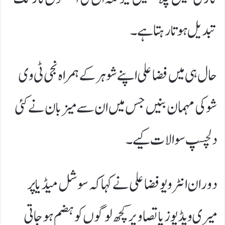
تبدیل ہوتا رہتا ہے۔
حال ہی میں فضا علی اپنے شوہر کے ہمراہ نجی ٹی وی
شو کی مہمان بنیں جس میں ان سے میزبان نے کئی
دلچسپ سوالات کیے۔
دوران انٹرویو فضا علی نے کہا کہ سوشل میڈیا پر
میری ویڈیوز یا تصاویر کچھ لوگوں کو ہضم ہوجاتی