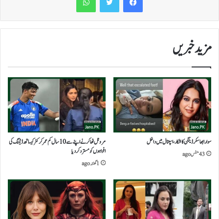
مزید خبریں
سوارا بھاسکر ڈینگی کا شکار،اسپتال میں داخل
مرونل ٹھاکر نے اپنے سے 10 سال کم عمر کرکٹر کیساتھ ڈیٹنگ کی
افواہوں کو مسترد کر دیا
43 منٹس ago
1 گھنٹہ ago