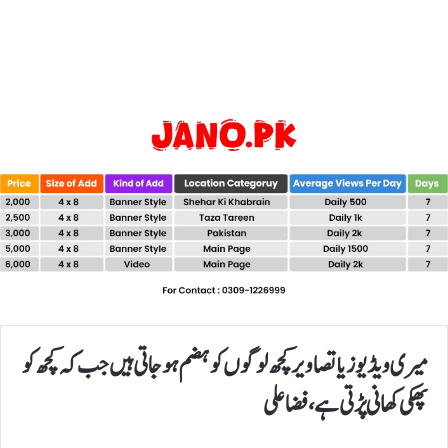
میری ویڈیوز یا تصاویر کچھ لوگوں کو ہضم ہوجاتی ہیں جب کہ کچھ کو
پھکی کھانی پڑتی ہے، فضا علی