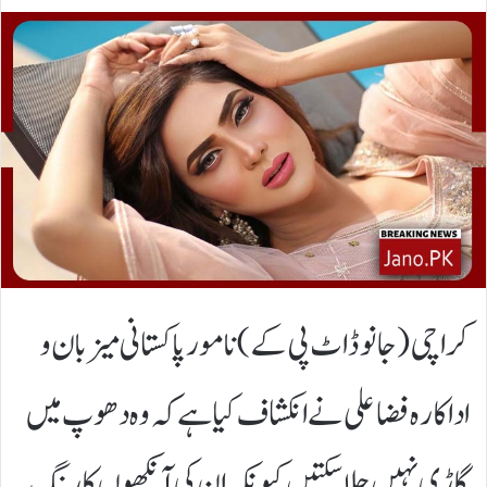
کراچی(جانوڈاٹ پی کے)نامور پاکستانی میزبان و
اداکارہ فضا علی نے انکشاف کیا ہے کہ وہ دھوپ میں
گاڑی نہیں چلا سکتیں کیونکہ ان کی آنکھوں کا رنگ