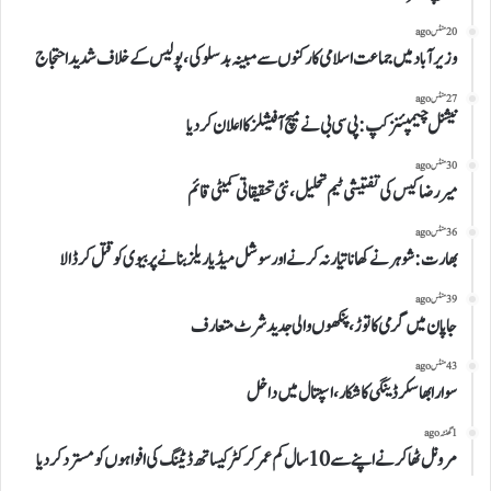
20 منٹس ago
وزیرآباد میں جماعت اسلامی کارکنوں سے مبینہ بدسلوکی، پولیس کے خلاف شدید احتجاج
27 منٹس ago
نیشنل چیمپئنز کپ: پی سی بی نے میچ آفیشلز کا اعلان کر دیا
30 منٹس ago
میر رضا کیس کی تفتیشی ٹیم تحلیل، نئی تحقیقاتی کمیٹی قائم
36 منٹس ago
بھارت:شوہر نے کھانا تیار نہ کرنے اور سوشل میڈیا ریلز بنانے پر بیوی کو قتل کرڈالا
39 منٹس ago
جاپان میں گرمی کا توڑ، پنکھوں والی جدید شرٹ متعارف
43 منٹس ago
سوارا بھاسکر ڈینگی کا شکار،اسپتال میں داخل
1 گھنٹہ ago
مرونل ٹھاکر نے اپنے سے 10 سال کم عمر کرکٹر کیساتھ ڈیٹنگ کی افواہوں کو مسترد کر دیا