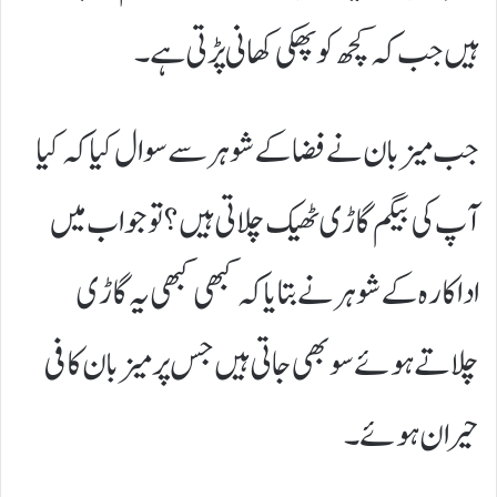
ہیں جب کہ کچھ کو پھکی کھانی پڑتی ہے۔
جب میزبان نے فضا کے شوہر سے سوال کیا کہ کیا
آپ کی بیگم گاڑی ٹھیک چلاتی ہیں؟ تو جواب میں
اداکارہ کے شوہر نے بتایا کہ کبھی کبھی یہ گاڑی
چلاتے ہوئے سو بھی جاتی ہیں جس پر میزبان کافی
حیران ہوئے۔