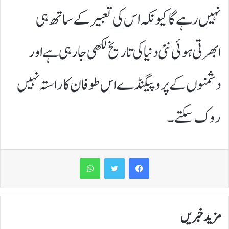
نہیں رہے گا کیونکہ اس کی تعبیر کے ساتھ ہی
ابھرتی ہوئی نئی دنیا کی تاریخ لکھی جا رہی ہے اور
دشمنوں کے پروپیگنڈے اس طوفان کا راستہ نہیں
روک سکتے۔
WhatsApp
مزید خبریں