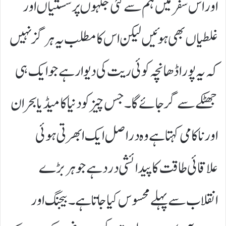
اور اس سفر میں ہم سے کئی جگہوں پر سستیاں اور
غلطیاں بھی ہوئیں لیکن اس کا مطلب یہ ہرگز نہیں
کہ یہ پورا ڈھانچہ کوئی ریت کی دیوار ہے جو ایک ہی
جھٹکے سے گر جائے گا۔ جس چیز کو دنیا کا میڈیا بحران
اور ناکامی کہتا ہے وہ دراصل ایک ابھرتی ہوئی
علاقائی طاقت کا پیدائشی درد ہے جو ہر بڑے
انقلاب سے پہلے محسوس کیا جاتا ہے۔ بیجنگ اور