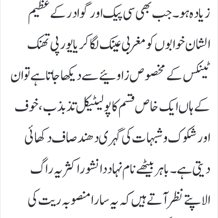
زیادہ ہو۔ جب بھی سی پیک اور گوادر کے عظیم
الشان خوابوں کو مغربی عینک لگا کر یا یورپی تھنک
ٹینکس کے مخصوص زاوئیے سے دیکھا جاتا ہے تو ان
کے ہاں ایک خاص قسم کا پولیٹیکل تذبذب، خوف
اور شکوک و شبہات کی گہری دھند صاف دکھائی
دیتی ہے۔ باہر بیٹھے نام نہاد دانشور اکثر یہ راگ
الاپتے نظر آتے ہیں کہ یہ سارا منصوبہ ریت کی