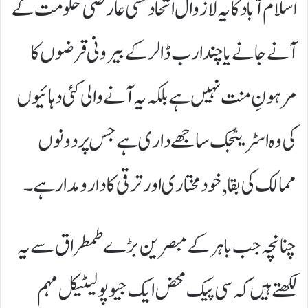
اسلام آباد کا یہ لازوال اتحاد کسی عارضی حکومت کے
آنے جانے یا چند ارب ڈالر کے بیرونی قرضوں کا
مرہونِ منت نہیں ہے بلکہ یہ آنے والی کئی دہائیوں
کی وہ اسٹریٹجک ساجھے داری ہے جس پر دونوں
ممالک کی بقا, خودمختاری اور ترقی کا دارومدار ہے۔
​چنانچہ جب باہر کے مبصرین بڑے طمطراق سے یہ
لکھتے ہیں کہ سی پیک محض ایک جیو پولیٹیکل مہم