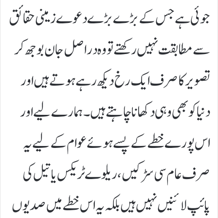
جوئی ہے جس کے بڑے بڑے دعوے زمینی حقائق
سے مطابقت نہیں رکھتے تو وہ دراصل جان بوجھ کر
تصویر کا صرف ایک رخ دیکھ رہے ہوتے ہیں اور
دنیا کو بھی وہی دکھانا چاہتے ہیں۔ ہمارے لیے اور
اس پورے خطے کے پسے ہوئے عوام کے لیے یہ
صرف عام سی سڑکیں، ریلوے ٹریکس یا تیل کی
پائپ لائنیں نہیں ہیں بلکہ یہ اس خطے میں صدیوں