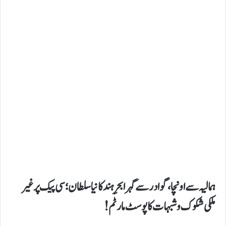
ہمالیہ سے اونچا، گوادر سے گہرا بحرِ ہند کا نیا سلطان؛ سی پیک پر غیر
ملکی شکوک و شبہات کا پوسٹ مارٹم!