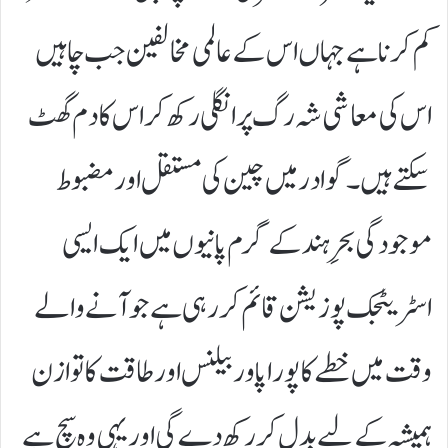
کم کرنا ہے جہاں اس کے عالمی مخالفین جب چاہیں
اس کی معاشی شہ رگ پر انگلی رکھ کر اس کا دم گھٹ
سکتے ہیں۔ گوادر میں چین کی مستقل اور مضبوط
موجودگی بحرِ ہند کے گرم پانیوں میں ایک ایسی
اسٹریٹجک پوزیشن قائم کر رہی ہے جو آنے والے
وقت میں خطے کا پورا پاور بیلنس اور طاقت کا توازن
ہمیشہ کے لیے بدل کر رکھ دے گی اور یہی وہ سچ ہے