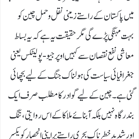
میں پاکستان کے راستے زمینی نقل و حمل چین کو
بہت مہنگی پڑے گی مگر حقیقت یہ ہے کہ یہ بساط
معاشی نفع نقصان سے کہیں اوپر جیو-پولیٹکس یعنی
جغرافیائی سیاست کی ہولناک جنگ کے لیے بچھائی
گئی ہے۔ چین کے لیے گوادر کا مطلب صرف ایک
بندرگاہ نہیں بلکہ آبنائے ملاکا کے اس روایتی، تنگ
اور شدید خطرناک بحری راستے پر اپنی انحصار کو یکسر