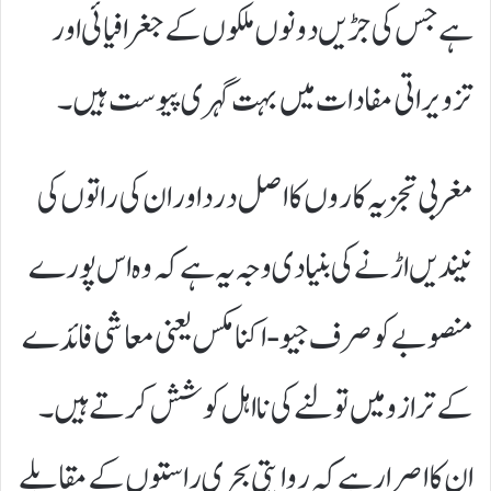
ہے جس کی جڑیں دونوں ملکوں کے جغرافیائی اور
تزویراتی مفادات میں بہت گہری پیوست ہیں۔
​مغربی تجزیہ کاروں کا اصل درد اور ان کی راتوں کی
نیندیں اڑنے کی بنیادی وجہ یہ ہے کہ وہ اس پورے
منصوبے کو صرف جیو-اکنامکس یعنی معاشی فائدے
کے ترازو میں تولنے کی نااہل کوشش کرتے ہیں۔
ان کا اصرار ہے کہ روایتی بحری راستوں کے مقابلے