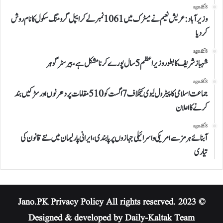
8 گھنٹے ago
وزیرآباد:عریش نعیم نے میٹرک میں 1061نمبرلے کر ایپل گرومنگ سکول کا نام روش
کردیا
8 گھنٹے ago
شہباز شریف کا بطور وزیراعظم 5 سال پورے کرنا مشکل ہے،بیرسٹر گوہر
8 گھنٹے ago
جماعت اسلامی کا پیٹرول لیوی کیخلاف 7 اگست کو 510 مقامات پر دھرنوں اور سڑکیں بند
کرنے کا اعلان
8 گھنٹے ago
آبنائے ہرمز سے امریکی و اسرائیلی جہازوں پر پابندی،ایرانی پارلیمان میں نئے قانون کی
تیاری
Privacy Policy
All rights reserved.
© 2023 Jano.PK
Designed & developed by Daily-Kaltak Team