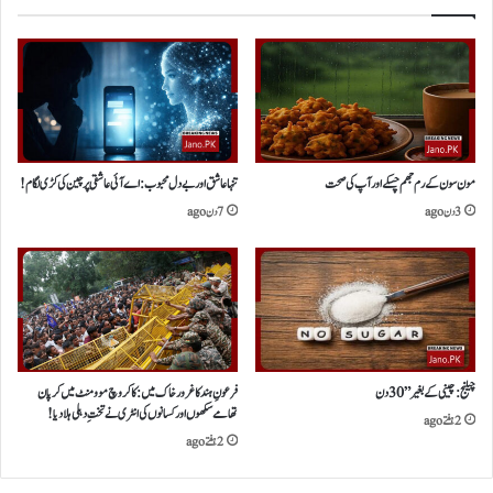
مون سون کے رم جھم چسکے اور آپ کی صحت
​تنہا عاشق اور بے دل محبوب:اے آئی عاشقی پر چین کی کڑی لگام!
3 دن ago
7 دن ago
چیلنج :چینی کے بغیر ” 30 دن
فرعونِ ہندکاغرورخاک میں:کاکروچ موومنٹ میں کرپان
تھامے سکھوں اور کسانوں کی انٹری نے تختِ دہلی ہلا دیا!
2 ہفتے ago
2 ہفتے ago