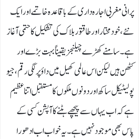
پرانی مغربی اجارہ داری کے باقاعدہ خاتمے اور ایک
نئے، خود مختار اور طاقتور بلاک کی تشکیل کا حتمی آغاز
ہے۔ سامنے کھڑے چیلنجز یقیناً بہت بڑے اور
کٹھن ہیں لیکن اس عالمی کھیل میں داؤ پر لگی رقم، جیو
پولیٹیکل ساکھ اور دونوں ملکوں کا مستقبل اتنا عظیم
ہے کہ اب یہاں سے پیچھے ہٹنے کا آپشن کسی کے
پاس بھی موجود نہیں ہے۔ یہ خواب اب ادھورا