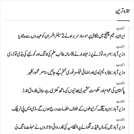
تازہ ترین
7 گھنٹے ago
ایران رجیم چینج میں ناکامی پر موساد سربراہ نے 2 سینئر افسران کو عہدوں سے ہٹا دیا
7 گھنٹے ago
وزیرآباد:امرود توڑنے پر زمیندار نے 8 سالہ طالب علم کی ٹانگ اور کولہے کی ہڈی توڑ دی
7 گھنٹے ago
وزیرآباد:پیٹرولیم لیوی اوراضافی ٹیکسز فوری ختم کیے جائیں،ناصر محمود کلیر
8 گھنٹے ago
پاکستان کی عوام اور حکومت کشمیری بھائیوں کیساتھ کھڑی ہے،بلال فاروق تارڑ
8 گھنٹے ago
وزیرآباد:ون ویلنگ کرنیوالوں کے خلاف مقدمات درج ہوں گے،ڈی ایس پی ٹریفک
8 گھنٹے ago
وزیرآباد میں یکساں شیڈ نہ لگوانے پر انتظامیہ کی کارروائی،تاجروں نے مہلت مانگ لی