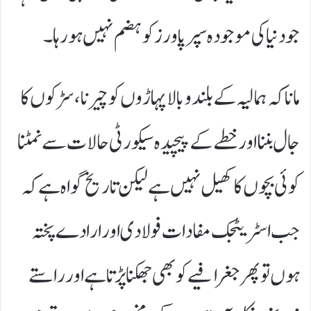
جو دنیا کی موجودہ سپر پاورز کو ہضم نہیں ہو رہا۔
​مانا کہ ہمالیہ کے بلند و بالا پہاڑوں کو چیرنا، سڑکوں کا
جال بننا اور خطے کے پیچیدہ سیکورٹی حالات سے نمٹنا
کوئی بچوں کا کھیل نہیں ہے لیکن تاریخ گواہ ہے کہ
جب اسٹریٹجک مفادات فولادی اور ارادے پختہ
ہوں تو پھر جغرافیے کو بھی جھکنا پڑتا ہے اور راستے