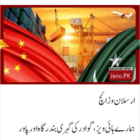
ارسلان وڑائچ
​ہمارے ہائی ویز، گوادر کی گہری بندرگاہ اور پاور