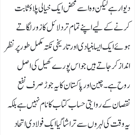
دیوار ہے لیکن وہ اسے محض ایک خیالی پلاؤ ثابت
کرنے کے لیے اپنے تمام تر دلائل کا زور لگاتے
ہوئے ایک ایسا بنیادی اور تاریخی نکتہ مکمل طور پر نظر
انداز کر جاتے ہیں جو اس پورے کھیل کی اصل
روح ہے۔ چین اور پاکستان کا یہ جوڑ صرف نفع
نقصان کے روایتی حساب کتاب کا نام نہیں ہے بلکہ
یہ وقت کی لہروں سے تراشا گیا ایک فولادی اتحاد