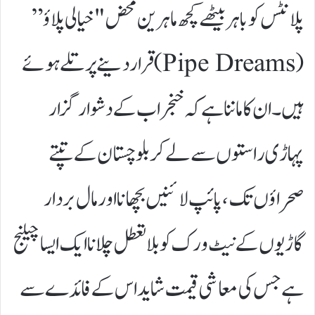
پلانٹس کو باہر بیٹھے کچھ ماہرین محض "خیالی پلاؤ”
(Pipe Dreams) قرار دینے پر تلے ہوئے
ہیں۔ ان کا ماننا ہے کہ خنجراب کے دشوار گزار
پہاڑی راستوں سے لے کر بلوچستان کے تپتے
صحراؤں تک، پائپ لائنیں بچھانا اور مال بردار
گاڑیوں کے نیٹ ورک کو بلاتعطل چلانا ایک ایسا چیلنج
ہے جس کی معاشی قیمت شاید اس کے فائدے سے