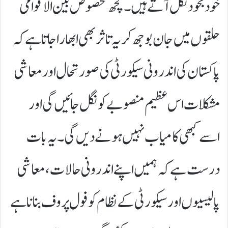
خود بخود نکل آتے ہیں۔ کچھ مخصوص بین الاقوامی
حلقوں میں جان بوجھ کر یہ تاثر بھی ابھارا جاتا ہے کہ
پاکستان کی اندرونی سیکورٹی کی صورتحال اور معاشی
مشکلات اس عظیم منصوبے کو نگل جائیں گی اور
اسے کبھی کامیاب نہیں ہونے دیں گی۔ یہ بات
درست ہے کہ ہمیں اپنے اندرونی حالات، معاشی
پالیسیوں اور سیکورٹی کے نظام کو فول پروف بنانا ہے