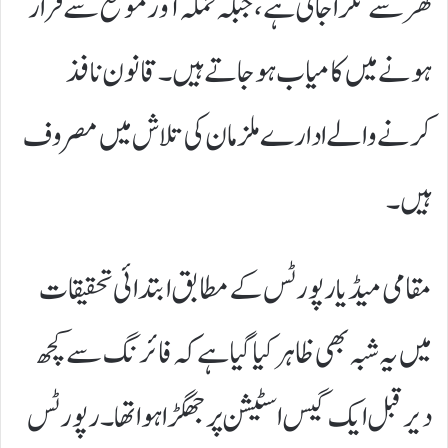
گھر سے ٹکرا جاتی ہے، جبکہ حملہ آور موقع سے فرار
ہونے میں کامیاب ہو جاتے ہیں۔ قانون نافذ
کرنے والے ادارے ملزمان کی تلاش میں مصروف
ہیں۔
مقامی میڈیا رپورٹس کے مطابق ابتدائی تحقیقات
میں یہ شبہ بھی ظاہر کیا گیا ہے کہ فائرنگ سے کچھ
دیر قبل ایک گیس اسٹیشن پر جھگڑا ہوا تھا۔ رپورٹس