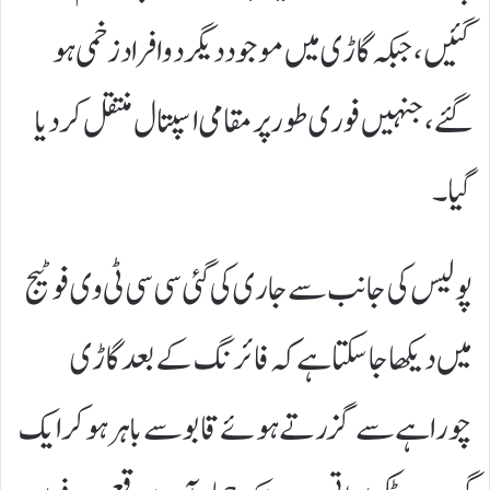
گئیں، جبکہ گاڑی میں موجود دیگر دو افراد زخمی ہو
گئے، جنہیں فوری طور پر مقامی اسپتال منتقل کر دیا
گیا۔
پولیس کی جانب سے جاری کی گئی سی سی ٹی وی فوٹیج
میں دیکھا جا سکتا ہے کہ فائرنگ کے بعد گاڑی
چوراہے سے گزرتے ہوئے قابو سے باہر ہو کر ایک