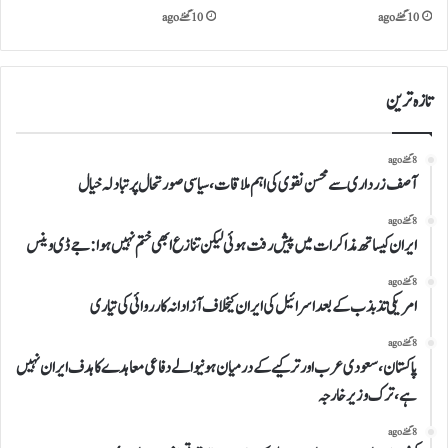
10 گھنٹے ago
10 گھنٹے ago
تازہ ترین
8 گھنٹے ago
آصف زرداری سے محسن نقوی کی اہم ملاقات، سیاسی صورتحال پر تبادلہ خیال
8 گھنٹے ago
ایران کیساتھ مذاکرات میں پیش رفت ہوئی لیکن تنازع ابھی ختم نہیں ہوا:جے ڈی وینس
8 گھنٹے ago
امریکی تذبذب کے بعد اسرائیل کی ایران کیخلاف آزادانہ کارروائی کی تیاری
8 گھنٹے ago
پاکستان، سعودی عرب اور ترکیے کے درمیان ہونیوالے دفاعی معاہدے کا ہدف ایران نہیں
ہے،ترک وزیر خارجہ
8 گھنٹے ago