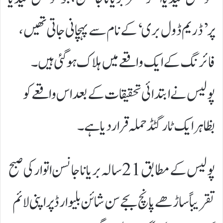
پر ’ڈریم ڈول بری‘ کے نام سے پہچانی جاتی تھیں،
فائرنگ کے ایک واقعے میں ہلاک ہوگئی ہیں۔
پولیس نے ابتدائی تحقیقات کے بعد اس واقعے کو
بظاہر ایک ٹارگٹڈ حملہ قرار دیا ہے۔
پولیس کے مطابق 21 سالہ بریانا جانسن اتوار کی صبح
تقریباً ساڑھے پانچ بجے سن شائن بلیوارڈ پر اپنی لائم