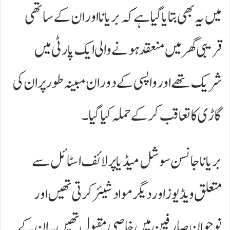
میں یہ بھی بتایا گیا ہے کہ بریانا اور ان کے ساتھی
قریبی گھر میں منعقد ہونے والی ایک پارٹی میں
شریک تھے اور واپسی کے دوران مبینہ طور پر ان کی
گاڑی کا تعاقب کر کے حملہ کیا گیا۔
بریانا جانسن سوشل میڈیا پر لائف اسٹائل سے
متعلق ویڈیوز اور دیگر مواد شیئر کرتی تھیں اور
نوجوان صارفین میں خاصی مقبول تھیں۔ ان کے