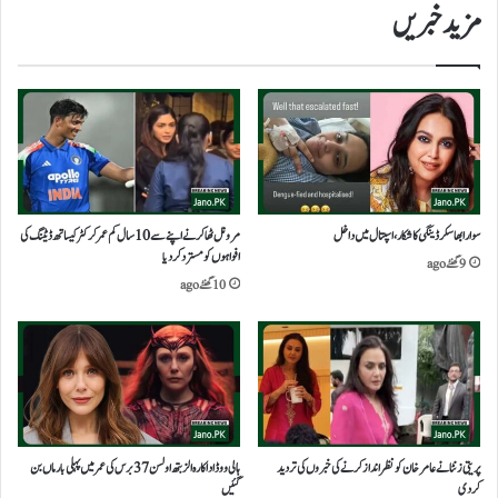
مزید خبریں
سوارا بھاسکر ڈینگی کا شکار،اسپتال میں داخل
مرونل ٹھاکر نے اپنے سے 10 سال کم عمر کرکٹر کیساتھ ڈیٹنگ کی
افواہوں کو مسترد کر دیا
9 گھنٹے ago
10 گھنٹے ago
پریتی زنٹا نے عامر خان کو نظر انداز کرنے کی خبروں کی تردید
ہالی ووڈ اداکارہ الزبتھ اولسن 37 برس کی عمر میں پہلی بار ماں بن
کردی
گئیں