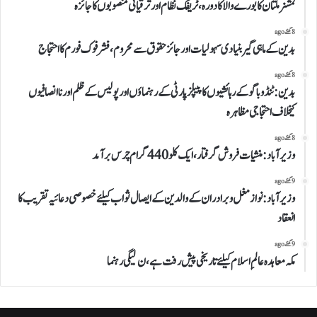
کمشنر ملتان کا بورے والا کا دورہ، ٹریفک نظام اور ترقیاتی منصوبوں کا جائزہ
8 گھنٹے ago
بدین کے ماہی گیر بنیادی سہولیات اور جائز حقوق سے محروم، فشر فوک فورم کا احتجاج
8 گھنٹے ago
بدین: ٹنڈوباگو کے رہائشیوں کا پیپلز پارٹی کے رہنماؤں اور پولیس کے ظلم اور ناانصافیوں
کیخلاف احتجاجی مظاہرہ
8 گھنٹے ago
وزیرآباد:منشیات فروش گرفتار،ایک کلو 440 گرام چرس برآمد
9 گھنٹے ago
وزیرآباد: نواز مغل وبرادران کے والدین کے ایصال ثواب کیلئے خصوصی دعائیہ تقریب کا
انعقاد
9 گھنٹے ago
مکہ معاہدہ عالمِ اسلام کیلئے تاریخی پیش رفت ہے،ن لیگی رہنما