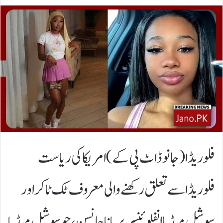
فلوریڈا(جانوڈاٹ پی کے)امریکا کی ریاست
فلوریڈا سے تعلق رکھنے والی معروف ٹک ٹاکر اور
سوشل میڈیا انفلوئنسر بریانا جانسن، جو سوشل میڈیا