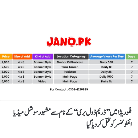
فلوریڈا میں’’ ڈریم ڈول بری‘‘ کے نام سے مشہور سوشل میڈیا
انفلوئنسر کوقتل کردیا گیا