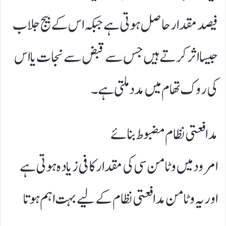
فیصد مقدار حاصل ہوتی ہے جبکہ اس کے بیج جلاب
جیسا اثر کرتے ہیں جس سے قبض سے نجات یا اس
کی روک تھام میں مدد ملتی ہے۔
مدافعتی نظام مضبوط بنائے
امرود میں وٹامن سی کی مقدار کافی زیادہ ہوتی ہے
اور یہ وٹامن مدافعتی نظام کے لیے بہت اہم ہوتا