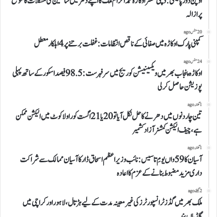
اوپن ڈور پالیسی: ڈپٹی کمشنر اوکاڑہ محمد اکرام ملک کا اپنے دفتر میں سائلین کی مشکلات کا موقع
پر ازالہ
20 منٹس ago
کمپنی پارک اوکاڑہ میں صفائی کے ناقص انتظامات: غفلت برتنے پر 4 اہلکار معطل
24 منٹس ago
اوکاڑہ پنجاب بھر میں ویکسینیشن کوریج میں سرفہرست: 98.5 فیصد اسکور کے ساتھ پہلی
پوزیشن حاصل کر لی
1 گھنٹہ ago
تین چار دنوں میں دھرنے کا حل نکل آیا تو 20 یا 21 اگست کو راولاکوٹ میں الیکشن ممکن
ہے، چیف الیکشن کمشنر آزاد کشمیر
1 گھنٹہ ago
آسیان کا 59واں یومِ تاسیس: نائب وزیراعظم اسحاق ڈار کا آسیان ممالک سے شراکت
داری مزید مضبوط بنانے کے عزم کا اعادہ
2 گھنٹے ago
ملک بھر میں گڈز ٹرانسپورٹرز کی غیر معینہ مدت کے لیے ہڑتال، لاہور اور کراچی میں
گاڑیاں بند