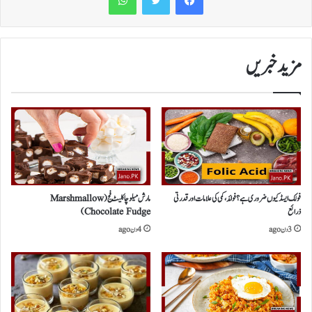
مزید خبریں
فولک ایسڈ کیوں ضروری ہے؟ فوائد، کمی کی علامات اور قدرتی
مارش میلوچاکلیٹ فج(Marshmallow
ذرائع
Chocolate Fudge)
3 دن ago
4 دن ago