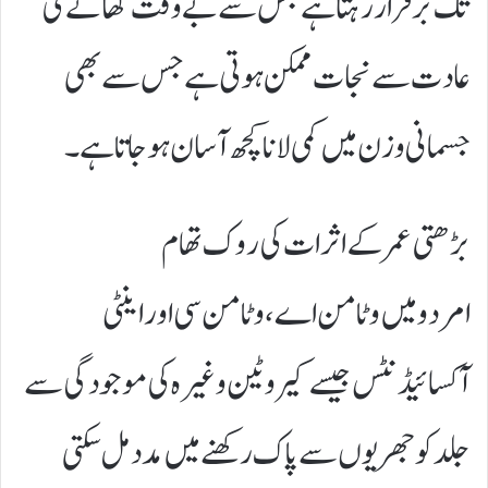
تک برقرار رہتا ہے جس سے بے وقت کھانے کی
عادت سے نجات ممکن ہوتی ہے جس سے بھی
جسمانی وزن میں کمی لانا کچھ آسان ہوجاتا ہے۔
بڑھتی عمر کے اثرات کی روک تھام
امردو میں وٹامن اے، وٹامن سی اور اینٹی
آکسائیڈنٹس جیسے کیروٹین وغیرہ کی موجودگی سے
جلد کو جھریوں سے پاک رکھنے میں مدد مل سکتی