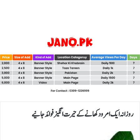
روزانہ ایک امرود کھانے کے حیرت انگیز فوائدجانیے