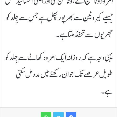
امرود وٹامن اے، وٹامن سی اور اینٹی آکسائیڈنٹس
جسیے کیروٹین سے بھرپور پھل ہے جس سے جِلد کو
جھریوں سے تحفظ ملتا ہے۔
یہی وجہ ہے کہ روزانہ ایک امرود کھانے سے جِلد کو
طویل عرصے تک جوان رکھنے میں مدد مل سکتی
ہے۔
WhatsApp