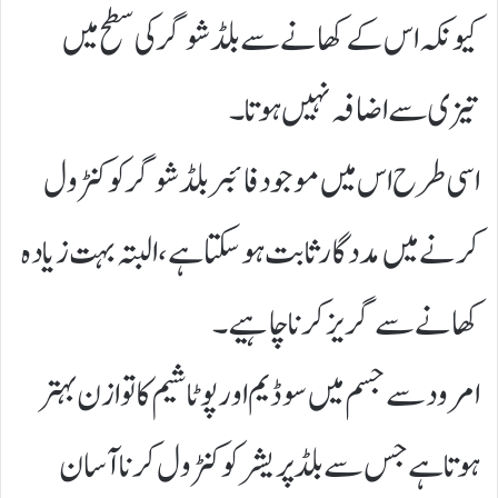
کیونکہ اس کے کھانے سے بلڈ شوگر کی سطح میں
تیزی سے اضافہ نہیں ہوتا۔
اسی طرح اس میں موجود فائبر بلڈ شوگر کو کنٹرول
کرنے میں مددگار ثابت ہوسکتا ہے، البتہ بہت زیادہ
کھانے سے گریز کرنا چاہیے۔
امرود سے جسم میں سوڈیم اور پوٹاشیم کا توازن بہتر
ہوتا ہے جس سے بلڈ پریشر کو کنٹرول کرنا آسان