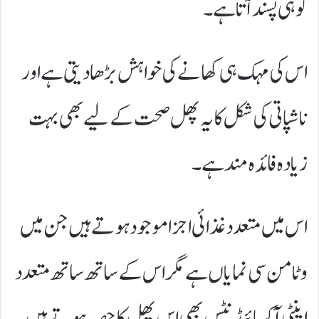
کو ہی پسند آتا ہے۔
اس کی مہک ہی کھانے کی خواہش بڑھا دیتی ہے اور
ناشپاتی کی شکل کا یہ پھل صحت کے لیے بھی بہت
زیادہ فائدہ مند ہے۔
اس میں متعدد غذائی اجزا موجود ہوتے ہیں جن میں
وٹامن سی نمایاں ہے مگر اس کے ساتھ ساتھ متعدد
اینٹی آکسائیڈنٹس بھی اس پھل کا حصہ ہوتے ہیں۔