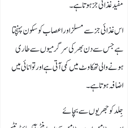
مفید غذائی جز ہوتا ہے۔
اس غذائی جز سے مسلز اور اعصاب کو سکون پہنچتا
ہے جس سے دن بھر کی سرگرمیوں سے طاری
ہونے والی تھکاوٹ میں کمی آتی ہے اور توانائی میں
اضافہ ہوتا ہے۔
جِلد کو جھریوں سے بچائے