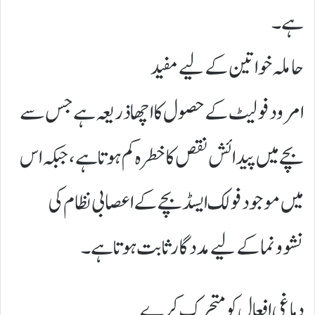
ہے۔
حاملہ خواتین کے لیے مفید
امرود فولیٹ کے حصول کا اچھا ذریعہ ہے جس سے
بچے میں پیدائش نقص کا خطرہ کم ہوتا ہے، جبکہ اس
میں موجود فولک ایسڈ بچے کے اعصابی نظام کی
نشوونما کے لیے مددگار ثابت ہوتا ہے۔
دماغی افعال کو متحرک کرے