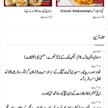
کمچی فرائیڈ رائس (Kimchi Bokkeumbap)
ربڑی چیزکیک جار (4 افراد کے لیے)
1 ہفتہ ago
1 ہفتہ ago
تازہ ترین
8 سیکنڈز ago
اسلامی ایٹمی بلاک قائم: لیکن ملک کے 32 ٹکڑے: سنسنی خیز انکشافات!
15 منٹس ago
تھانہ صدر دیپالپور: سعیدی ڈکیت گینگ کے سرغنہ سمیت 3 ارکان گرفتار، ساڑھے 8 لاکھ
کا مالِ مسروقہ برآمد
16 منٹس ago
ڈپٹی کمشنر اوکاڑہ کا رات گئے ڈی ایچ کیو ساؤتھ سٹی کا دورہ
18 منٹس ago