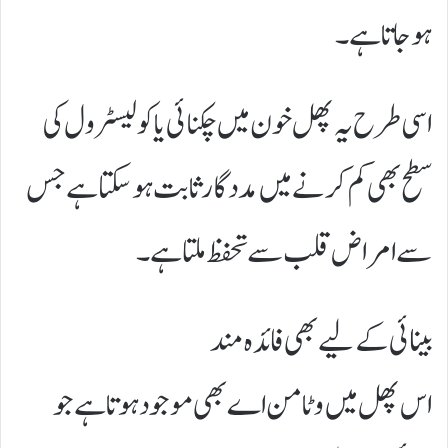
ہوجاتا ہے۔
اسی طرح یہ پھل خون میں چکنائی یا کولیسٹرول کی
سطح بھی کم کرنے میں مددگار ثابت ہوسکتا ہے جس
سے امراض قلب سے تحفظ ملتا ہے۔
بینائی کے لیے بھی فائدہ مند
اس پھل میں وٹامن اے بھی موجود ہوتا ہے جو