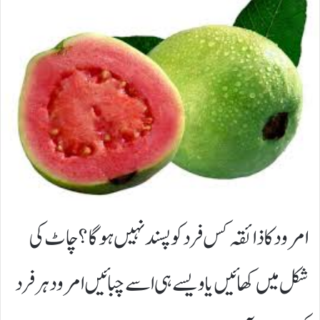
امرود کا ذائقہ کس فرد کو پسند نہیں ہوگا؟چاٹ کی
شکل میں کھائیں یا ویسے ہی اسے چبائیں امرود ہر فرد