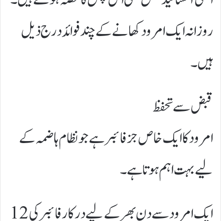
روزانہ ایک امرود کھانے کے چند فوائد درج ذیل
ہیں۔
قبض سے تحفظ
امرود کا ایک خاص جز فائبر ہے جو نظام ہاضمہ کے
لیے بہت اہم ہوتا ہے۔
ایک امرود سے دن بھر کے لیے درکار فائبر کی 12