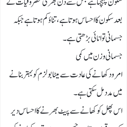
سکون پہنچتا ہے جس سے دن بھر کی مصروفیات کے
بعد سکون کا احساس ہوتا ہے، تناؤ کم ہوتا ہے جبکہ
جسمانی توانائی بڑھتی ہے۔
جسمانی وزن میں کمی
امرود کھانے کی عادت سے میٹابولزم کو بہتر بنانے
میں مدد مل سکتی ہے ۔
اس پھل کو کھانے سے پیٹ بھرنے کا احساس دیر