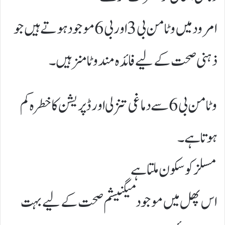
امرود میں وٹامن بی 3 اور بی 6 موجود ہوتے ہیں جو
ذہنی صحت کے لیے فائدہ مند وٹامنز ہیں۔
وٹامن بی 6 سے دماغی تنزلی اور ڈپریشن کا خطرہ کم
ہوتا ہے۔
مسلز کو سکون ملتا ہے
اس پھل میں موجود میگنیشم صحت کے لیے بہت