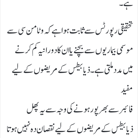
ہے۔
تحقیقی رپورٹس سے ثابت ہوا ہے کہ وٹامن سی سے
موسمی بیماریوں سے بچنے یا ان کا دورانیہ کم کرنے
میں مدد ملتی ہے۔ذیابیطس کے مریضوں کے لیے
مفید
فائبر سے بھرپور ہونے کی وجہ سے یہ پھل
ذیابیطس کے مریضوں کے لیے نقصان دہ نہیں ہوتا