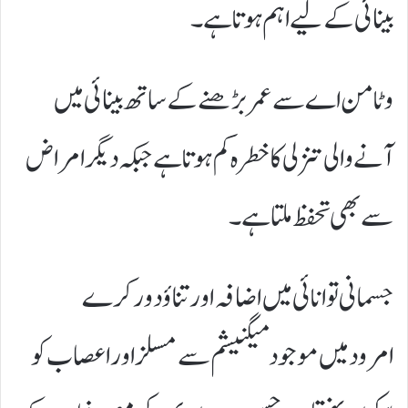
بینائی کے لیے اہم ہوتا ہے۔
وٹامن اے سے عمر بڑھنےکے ساتھ بینائی میں
آنے والی تنزلی کا خطرہ کم ہوتا ہے جبکہ دیگر امراض
سے بھی تحفظ ملتا ہے۔
جسمانی توانائی میں اضافہ اور تناؤ دور کرے
امرود میں موجود میگنیشم سے مسلز اور اعصاب کو