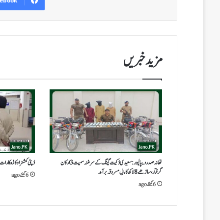
ebook
مزید خبریں
تھانہ صدر دیپالپور: سعیدی ڈکیت گینگ کے سرغنہ سمیت 3 ارکان
ڈپٹی کمشنر اوکاڑہ کا رات
گرفتار، ساڑھے 8 لاکھ کا مالِ مسروقہ برآمد
6 گھنٹے ago
6 گھنٹے ago