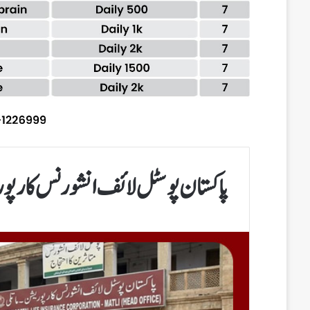
پاکستان پوسٹل لائف انشورنس کارپوری