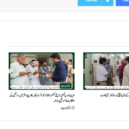
Twitter
Fac
 گئے ڈی ایچ کیو ساؤتھ سٹی کا دورہ
اوپن ڈور پالیسی: ڈپٹی کمشنر اوکاڑہ محمد اکرام ملک کا اپنے دفتر میں سائلین کی
مشکلات کا موقع پر ازالہ
6 گھنٹے ago