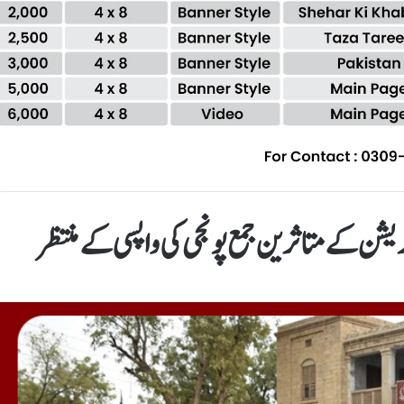
شن کے متاثرین جمع پونجی کی واپسی کے منتظر