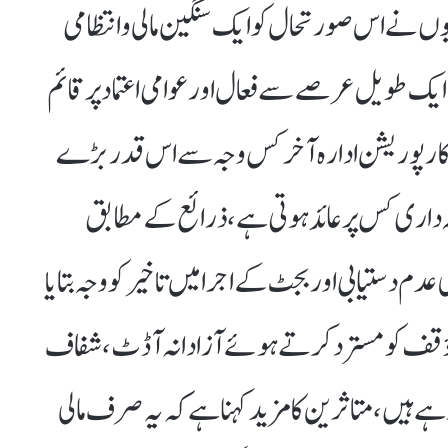
یوں نے اس صورتحال کو ایک سنگین مالی و انتظامی
ایک طویل عرصے سے فعال اور عوامی اعتماد پر قائم
 کارپوریشن ادارہ آخر کس وجہ سے اس قدر بڑے
مہ داری کس پر عائد ہوتی ہے، ذرائع کے مطابق
م دستیابی اور بجٹ کے اجرا میں تاخیر کو وجہ بتایا
س مؤقف کو مسترد کرتے ہوئے آزادانہ آڈٹ، شفاف
رہے ہیں، متاثرین کا مزید کہنا ہے کہ یہ صرف مالی