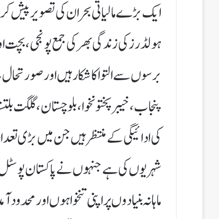
ایک بڑے مالیاتی بحران کی تصویر پیش کر 
ہولڈرز کی زندگی بھر کی جمع پونجی،بچ
برسوں سے التوا کا شکار ہیں اور صورتحال
پنجاب، خیبرپختونخوا، بلوچستان، گلگت بل
کی ادائیگی کے منتظر ہیں جن میں بڑی تعداد 
شہریوں کی ہے جنہوں نے پاکستان پوسٹل 
ماہانہ بنیادوں پر اپنی تنخواہوں اور محدود