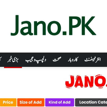
انٹرٹینمنٹ
کاروبار
صحت
دلچسپ و عجیب
بڑی خبر
ک