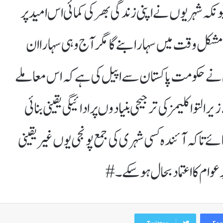
کیونکہ شہریوں نے اپنی زندگی بھر کی کمائی اس امید پر
شکل وقت میں سہارا بنے گا مگر آج وہی سہارا ان
ن نے حکومت پاکستان سے اپیل کی ہے کہ اس معاملے
توا کلیمز کی ترجیحی بنیادوں پر ادائیگی یقینی بنائی
ے تاکہ آئندہ کسی شہری کی جمع پونجی یوں غیر یقینی
 عوام کا اعتماد بحال ہو سکے۔#