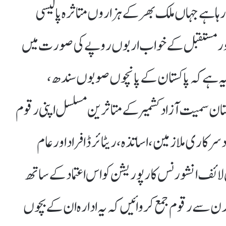
رہا ہے جہاں ملک بھر کے ہزاروں متاثرہ پالیسی
ت اور مستقبل کے خواب اربوں روپے کی صورت میں
 یہ ہے کہ پاکستان کے پانچوں صوبوں سندھ،
تستان سمیت آزاد کشمیر کے متاثرین مسلسل اپنی رقوم
سرکاری ملازمین، اساتذہ، ریٹائرڈ افراد اور عام
لائف انشورنس کارپوریشن کو اس اعتماد کے ساتھ
 آمدن سے رقوم جمع کروائیں کہ یہ ادارہ ان کے بچوں