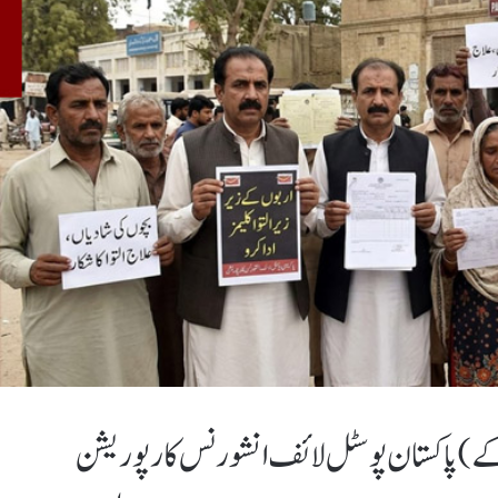
کے)پاکستان پوسٹل لائف انشورنس کارپوریشن