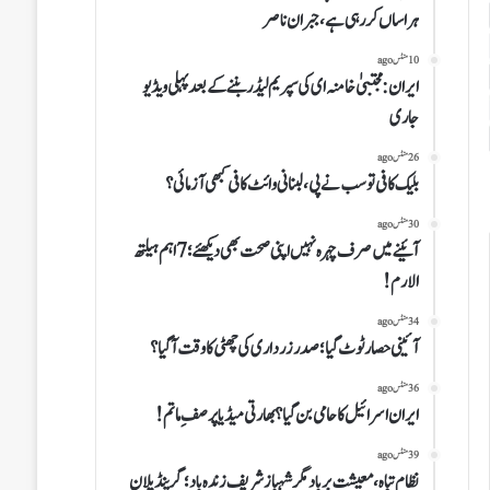
ہراساں کر رہی ہے،جبران ناصر
10 منٹس ago
ایران:مجتبیٰ خامنہ ای کی سپریم لیڈر بننے کے بعد پہلی ویڈیو
جاری
26 منٹس ago
بلیک کافی تو سب نے پی، لبنانی وائٹ کافی کبھی آزمائی؟
30 منٹس ago
آئینے میں صرف چہرہ نہیں اپنی صحت بھی دیکھئے؛7 اہم ہیلتھ
الارم!
34 منٹس ago
آئینی حصار ٹوٹ گیا؛ صدر زرداری کی چھٹی کا وقت آ گیا؟
36 منٹس ago
ایران اسرائیل کا حامی بن گیا؟بھارتی میڈیا پر صفِ ماتم!
39 منٹس ago
نظام تباہ،معیشت برباد مگر شہباز شریف زندہ باد؛ گرینڈ پلان