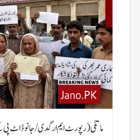
ماتلی(رپورٹ ایم ار گدی/جانو ڈاٹ پی 