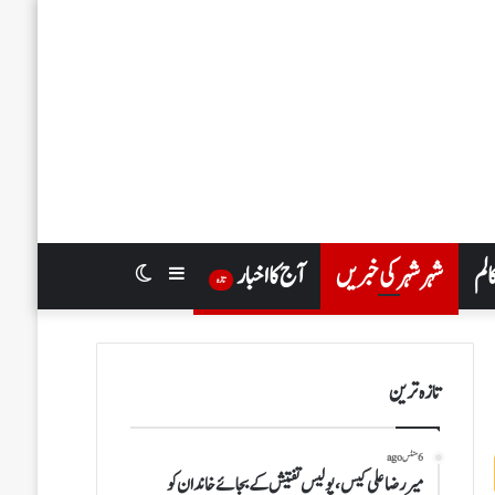
الم
شہر شہر کی خبریں
آج کا اخبار
Switch
Sidebar
تازہ
skin
تازہ ترین
6 منٹس ago
میر رضا علی کیس، پولیس تفتیش کے بجائے خاندان کو