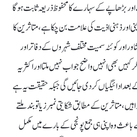
 اور بڑھاپے کے سہارے کا محفوظ ذریعہ ثابت ہوگا
نی اور ذہنی اذیت کی علامت بن چکا ہے، متاثرین کا
پشاور اور کوئٹہ سمیت مختلف شہروں کے دفاتر اور
گر کہیں بھی انہیں واضح جواب نہیں ملتا اور اکثر یہ
 کے بعد ادائیگیاں کر دی جائیں گی جبکہ حقیقت یہ ہے
یں، متاثرین کے مطابق شکایتی نمبرز یا تو بند ملتے
باعث وہ اپنی ہی جمع پونجی کے بارے میں مکمل