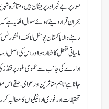
طور پر بے خبر اور پریشان ہیں، متاثرہ شہر
بحران قرار دیتے ہوئے سوال اٹھایا ہے کہ 
رہنے والا پاکستان پوسٹل لائف انشورنس
مالیاتی تعطل کا شکار ہوا اور اس کی اصل ذ
ادارے کی جانب سے عمومی طور پر فنڈز کی عد
جاتا ہے تاہم متاثرین اور عوامی حلقے ا
تحقیقات اور فوری ادائیگیوں کا مطالبہ کر 