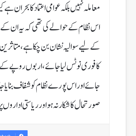
معاملہ نہیں بلکہ عوامی اعتماد کا بحران ہے 
اس نظام کے حوالے کی تھی کہ یہ ان کے م
کے لیے سوالیہ نشان بن چکا ہے، متاثری
کا فوری نوٹس لیا جائے، اربوں روپے کے زیر ال
جائے اور اس پورے نظام کو شفاف بنایا جائ
صورتحال کا شکار نہ ہو اور ریاستی اداروں پر