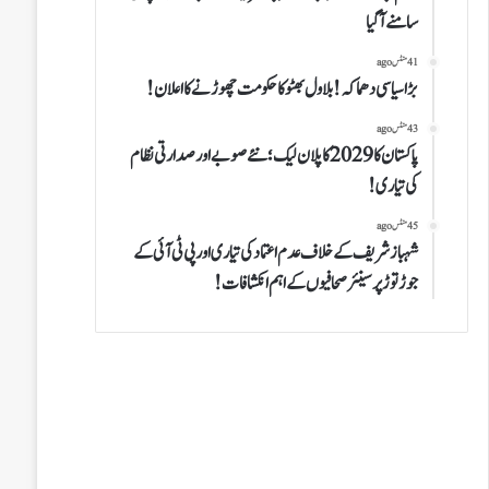
سامنے آگیا
41 منٹس ago
بڑا سیاسی دھماکہ! بلاول بھٹو کا حکومت چھوڑنے کا اعلان!
43 منٹس ago
پاکستان کا 2029 کا پلان لیک؛ نئے صوبے اور صدارتی نظام
کی تیاری!
45 منٹس ago
شہباز شریف کے خلاف عدم اعتماد کی تیاری اور پی ٹی آئی کے
جوڑ توڑ پر سینئر صحافیوں کےاہم انکشافات!