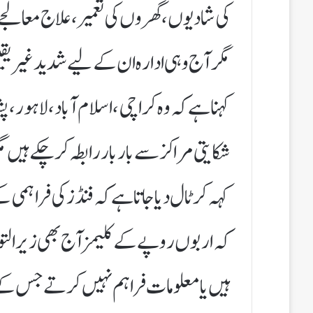
کی شادیوں، گھروں کی تعمیر، علاج معالجے
مگر آج وہی ادارہ ان کے لیے شدید غیر یقی
کہنا ہے کہ وہ کراچی، اسلام آباد، لاہور، 
شکایتی مراکز سے بار بار رابطہ کر چکے ہیں م
کہہ کر ٹال دیا جاتا ہے کہ فنڈز کی فراہمی
کہ اربوں روپے کے کلیمز آج بھی زیر التوا ہ
ہیں یا معلومات فراہم نہیں کرتے جس کے 