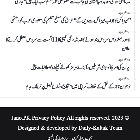
مکہ باہمی دفاعی معاہدہ، پاکستان کی جانب سے خصوصی نغمہ ’’ہم سب ایک ہیں‘‘ جاری
47 منٹس ago
’’میزائل کا جواب میزائل سے دیں گے‘‘عراق کی مسلح تنظیم کی سعودی عرب کو دھمکی
50 منٹس ago
لاہور میٹرو بس سروس بند ہونے کا خدشہ، نجی کمپنی کا 11 اگست سے سروس معطل کرنے کا
اعلان
51 منٹس ago
ایران کی امریکا کو بڑی شرطیں، آبنائے ہرمز کھولنے کیلئے 6 مطالبات پیش
53 منٹس ago
نوجوان تاجر کے قتل کے خلاف کراچی میں احتجاج، شارع فیصل پر ٹریفک جام
Privacy Policy
All rights reserved.
© 2023 Jano.PK
Designed & developed by Daily-Kaltak Team
ہم سے رابطہ کریں
رازداری کی پالیسی