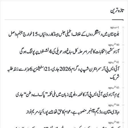
تازہ ترین
1 منٹ ago
بلوچستان میں دہشتگردوں کے خلاف انٹیلی جنس بیسڈ کارروائیاں، 15خوارج جہنم واصل
40 منٹس ago
آزاد کشمیر انتخابات کا تیسرا مرحلہ کل، باغ اور حویلی کی 4 نشستوں پر پولنگ ہوگی
41 منٹس ago
آئی ایس پی آر سمر انٹرن شپ پروگرام 2026 جاری، 21 اسٹیشنز پر 6 ہزار سے زائد طلبہ
شریک
43 منٹس ago
یومِ آزادی پر آئی ایس پی آر کا تحفہ، بلوچی زبان میں ملی نغمہ ’’پاک اے وطن‘‘ جاری
44 منٹس ago
وہاڑی ملتان روڈ گیم چینجر منصوبہ ہے، عوام کا حق تھا جسے پورا کیا، مریم نواز
46 منٹس ago