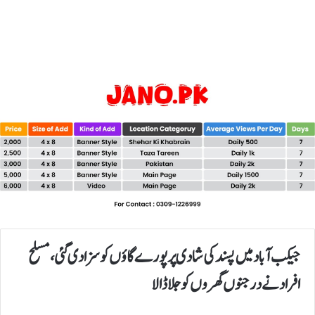
جیکب آباد میں پسند کی شادی پر پورے گاؤں کو سزا دی گئی،مسلح
افراد نے درجنوں گھروں کو جلاڈالا