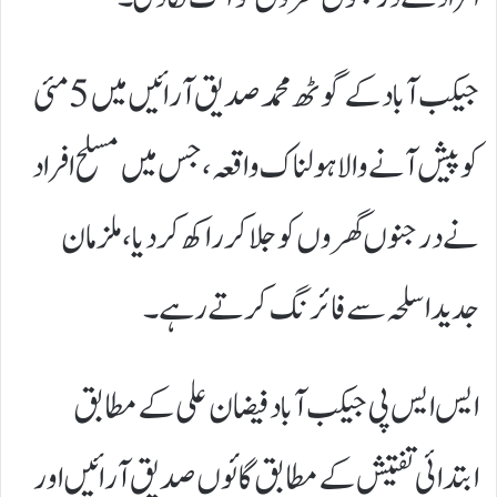
جیکب آباد کے گوٹھ محمد صدیق آرائیں میں 5مئی
کو پیش آنے والاہولناک واقعہ، جس میں مسلح افراد
نے درجنوں گھروں کو جلا کر راکھ کر دیا ،ملزمان
جدید اسلحہ سےفائرنگ کرتےرہے۔
ایس ایس پی جیکب آباد فیضان علی کے مطابق
ابتدائی تفتیش کےمطابق گائوں صدیق آرائیں اور