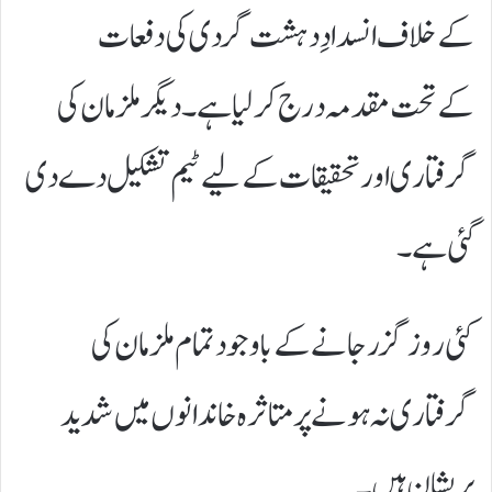
کےخلاف انسدادِ دہشت گردی کی دفعات
کےتحت مقدمہ درج کرلیاہے۔دیگر ملزمان کی
گرفتاری اور تحقیقات کے لیے ٹیم تشکیل دے دی
گئی ہے۔
کئی روز گزر جانے کے باوجود تمام ملزمان کی
گرفتاری نہ ہونے پر متاثرہ خاندانوں میں شدید
پریشان ہیں۔