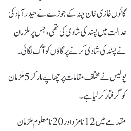
گائوں غازی خان چنہ کےجوڑے نے حیدرآباد کی
عدالت میں پسند کی شادی کی تھی، جس پر ملزمان
نے پسند کی شادی کرنے پرگاؤں کو آگ لگائی۔
پولیس نے مختلف مقامات پر چھاپےمار کر 5 ملزمان
کو گرفتار کرلیا ہے۔
مقدمےمیں 12 نامزد اور 20 نامعلوم ملزمان