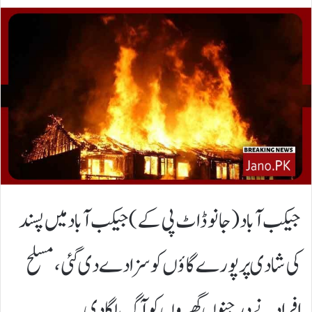
جیکب آباد(جانوڈاٹ پی کے)جیکب آباد میں پسند
کی شادی پر پورے گاؤں کو سزا دے دی گئی، مسلح
افراد نے درجنوں گھروں کو آگ لگادی۔