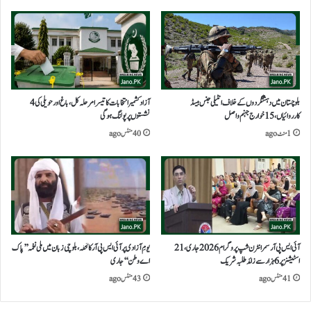
بلوچستان میں دہشتگردوں کے خلاف انٹیلی جنس بیسڈ
آزاد کشمیر انتخابات کا تیسرا مرحلہ کل، باغ اور حویلی کی 4
کارروائیاں، 15خوارج جہنم واصل
نشستوں پر پولنگ ہوگی
1 منٹ ago
40 منٹس ago
آئی ایس پی آر سمر انٹرن شپ پروگرام 2026 جاری، 21
یومِ آزادی پر آئی ایس پی آر کا تحفہ، بلوچی زبان میں ملی نغمہ ’’پاک
اسٹیشنز پر 6 ہزار سے زائد طلبہ شریک
اے وطن‘‘ جاری
41 منٹس ago
43 منٹس ago