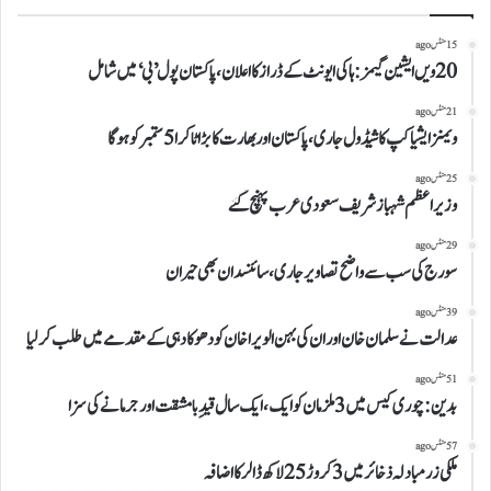
15 منٹس ago
20ویں ایشین گیمز: ہاکی ایونٹ کے ڈراز کا اعلان، پاکستان پول ’بی‘ میں شامل
21 منٹس ago
ویمنزایشیا کپ کا شیڈول جاری،پاکستان اور بھارت کا بڑا ٹاکرا 5 ستمبر کو ہوگا
25 منٹس ago
وزیراعظم شہباز شریف سعودی عرب پہنچ گئے
29 منٹس ago
سورج کی سب سے واضح تصاویر جاری، سائنسدان بھی حیران
39 منٹس ago
عدالت نے سلمان خان اوران کی بہن الویراخان کو دھوکا دہی کے مقدمے میں طلب کرلیا
51 منٹس ago
بدین:چوری کیس میں 3 ملزمان کو ایک،ایک سال قیدِ بامشقت اور جرمانے کی سزا
57 منٹس ago
ملکی زرمبادلہ ذخائر میں 3 کروڑ 25 لاکھ ڈالر کا اضافہ