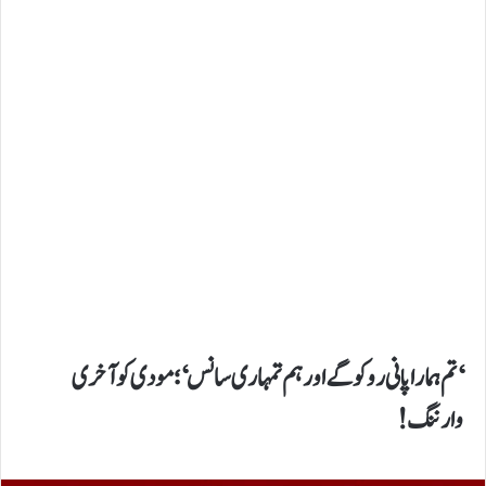
‘ تم ہمارا پانی روکو گے اور ہم تمہاری سانس ‘؛مودی کو آخری
وارننگ!