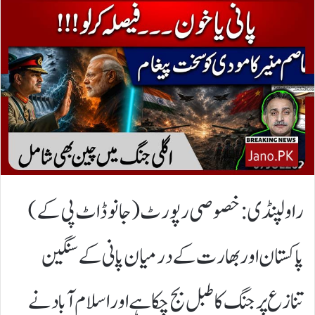
​راولپنڈی: خصوصی رپورٹ (جانو ڈاٹ پی کے)
پاکستان اور بھارت کے درمیان پانی کے سنگین
تنازع پر جنگ کا طبل بج چکا ہے اور اسلام آباد نے