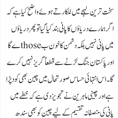
سخت ترین لہجے میں للکارتے ہوئے واضح کیا ہے کہ
اگر ہمارے دریاؤں کا پانی بند کیا گیا تو پھر دریاؤں
میں پانی نہیں بلکہ دشمن کا خون ب thoseے گا
اور پاکستان جنگ لڑنے سے قطعاً گریز نہیں کرے
گا۔ اس انتہائی حساس صورتحال میں چین بھی کود پڑا
ہے اور چینی ماہرین نے تجویز دی ہے کہ خطے میں
پانی کی منصفانہ تقسیم کے لیے چین کو بھی سندھ