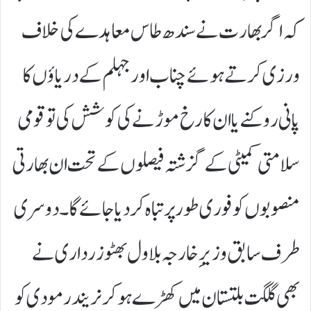
کہ اگر بھارت نے سندھ طاس معاہدے کی خلاف
ورزی کرتے ہوئے چناب اور جہلم کے دریاؤں کا
پانی روکنے یا ان کا رخ موڑنے کی کوشش کی تو قومی
سلامتی کمیٹی کے گزشتہ فیصلوں کے تحت ان بھارتی
منصوبوں کو فوری طور پر تباہ کر دیا جائے گا۔ دوسری
طرف سابق وزیرِ خارجہ بلاول بھٹو زرداری نے
بھی گلگت بلتستان میں کھڑے ہو کر نریندر مودی کو