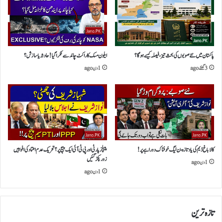
پاکستان میں نئے صوبوں کی بحث تیز،فیصلہ کیسے ہوگا؟
ایلون مسک کاراکٹ چاند سے ٹکرا گیا!حادثہ یا سازش؟
3 گھنٹے ago
1 دن ago
کالاباغ ڈیم کی یاد تازہ،ن لیگ خوفناک دوراہے پر!
پیپلز پارٹی اور پی ٹی آئی ایک پیج پر؟ تحریک عدم اعتماد کی افواہیں
زور پکڑ گئیں
1 دن ago
1 دن ago
تازہ ترین