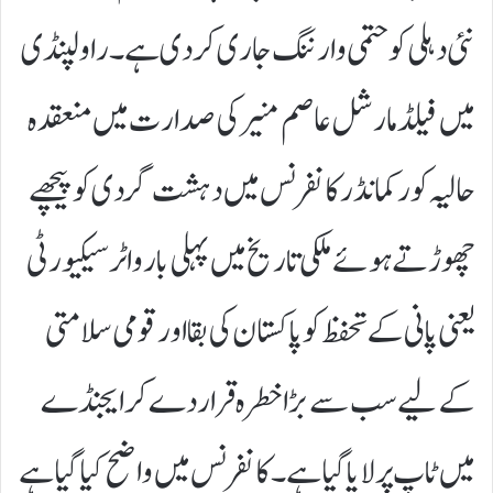
نئی دہلی کو حتمی وارننگ جاری کر دی ہے۔ راولپنڈی
میں فیلڈ مارشل عاصم منیر کی صدارت میں منعقدہ
حالیہ کور کمانڈر کانفرنس میں دہشت گردی کو پیچھے
چھوڑتے ہوئے ملکی تاریخ میں پہلی بار واٹر سیکیورٹی
یعنی پانی کے تحفظ کو پاکستان کی بقا اور قومی سلامتی
کے لیے سب سے بڑا خطرہ قرار دے کر ایجنڈے
میں ٹاپ پر لایا گیا ہے۔ کانفرنس میں واضح کیا گیا ہے