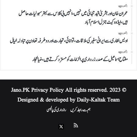
1 گھنٹہ ago
عمران خان اور بشریٰ قید تنہائی میں نہیں،انہیں بی کلاس سے بہتر سہولیات حاصل
ہیں،ایڈووکیٹ جنرل اسلام آباد
1 گھنٹہ ago
اویس لغاری سے ایرانی سفیر کی ملاقات،توانائی، تجارت اور دوطرفہ تعاون پر تبادلہ خیال
1 گھنٹہ ago
مفتاح اسماعیل کے صدر زرداری پر الزامات کو مسترد کرتے ہیں،ضیا لنجار
Privacy Policy
All rights reserved.
© 2023 Jano.PK
Designed & developed by Daily-Kaltak Team
ہم سے رابطہ کریں
رازداری کی پالیسی
RSS
X