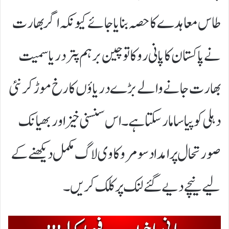
طاس معاہدے کا حصہ بنایا جائے کیونکہ اگر بھارت
نے پاکستان کا پانی روکا تو چین برہم پتر دریا سمیت
بھارت جانے والے بڑے دریاؤں کا رخ موڑ کر نئی
دہلی کو پیاسا مار سکتا ہے۔ اس سنسنی خیز اور بھیانک
صورتحال پر امداد سومرو کا وی لاگ مکمل دیکھنے کے
لیے نیچے دیے گئے لنک پر کلک کریں۔