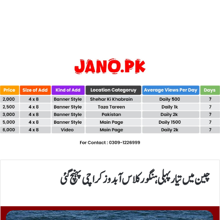
چین میں تیارپہلی ہنگور کلاس آبدوز کراچی پہنچ گئی