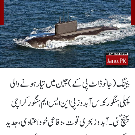
بیجنگ(جانوڈاٹ پی کے)چین میں تیار ہونے والی
پہلی ہنگور کلاس آبدوز پی این ایس ایم ہنگور کراچی
پہنچ گئی۔آبدوز بحری قوت، دفاعی خود اعتمادی، جدید