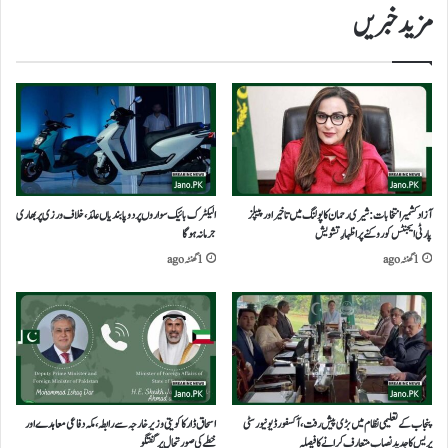
مزید خبریں
آزاد کشمیر انتخابات: شیری رحمان کا پولنگ میں تاخیر اور پیپلز
الیکٹرک بائیک سواروں پر دو پابندیاں عائد، خلاف ورزی پر بھاری
پارٹی ایجنٹس کو روکنے پر اظہارِ تشویش
جرمانہ ہوگا
1 گھنٹہ ago
1 گھنٹہ ago
پنجاب کے تعلیمی نظام میں بڑی پیش رفت، آکسفورڈ یونیورسٹی
اسحاق ڈار کا کویتی وزیر خارجہ سے رابطہ، مکہ دفاعی معاہدے اور
پریس کا جدید نصاب متعارف کرانے کا فیصلہ
خطے کی صورتحال پر گفتگو