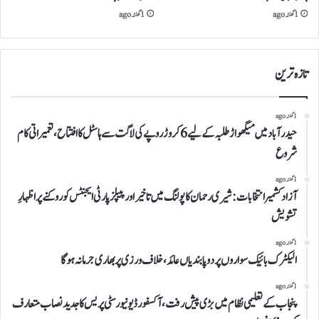
1 گھنٹہ ago
1 گھنٹہ ago
تازہ ترین
1 گھنٹہ ago
حیدرآباد میں میگھواڑ طلبہ کے لیے 6 کروڑ روپے کی لاگت سے ہاسٹل کا افتتاح، تعمیراتی کام
شروع
1 گھنٹہ ago
آزاد کشمیر انتخابات: شیری رحمان کا پولنگ میں تاخیر اور پیپلز پارٹی ایجنٹس کو روکنے پر اظہارِ
تشویش
1 گھنٹہ ago
الیکٹرک بائیک سواروں پر دو پابندیاں عائد، خلاف ورزی پر بھاری جرمانہ ہوگا
1 گھنٹہ ago
پنجاب کے تعلیمی نظام میں بڑی پیش رفت، آکسفورڈ یونیورسٹی پریس کا جدید نصاب متعارف