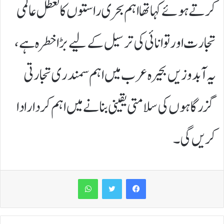
کرتے ہوئے کہا تھا اہم بحری راستوں کا تعطل عالمی
تجارت اور توانائی کی ترسیل کے لیے بڑا خطرہ ہے،
یہ آبدوزیں بحیرہ عرب میں اہم سمندری تجارتی
گزرگاہوں کی سلامتی یقینی بنانے میں اہم کردار ادا
کریں گی۔
WhatsApp