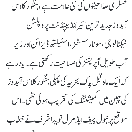
عسکری صلاحیتوں کی نئی علامت ہے، ہنگور کلاس
آبدوز جدید ترین ائیر انڈیپنڈنٹ پروپلشن
ٹیکنالوجی، سونار سسٹمز، اسٹیلتھ ڈیزائن اور زیر
آب طویل آپریشنز کی صلاحیت رکھتی ہے۔یاد رہے
کہ ایک ماہ قبل پاک بحریہ کی پہلی ہنگور کلاس آبدوز
کی چین میں کمیشننگ کی تقریب ہوئی تھی۔اس
موقع پر نیول چیف ایڈمرل نوید اشرف نے خطاب