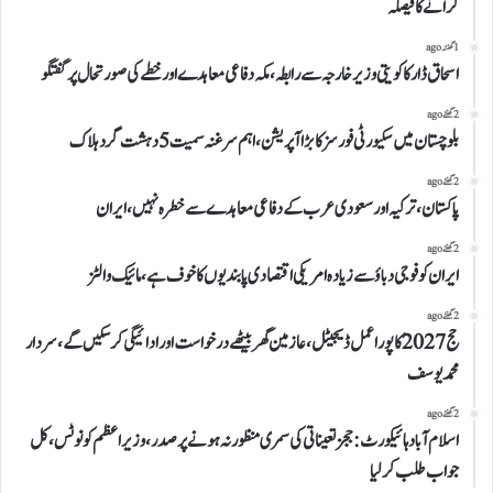
کرانے کا فیصلہ
1 گھنٹہ ago
اسحاق ڈار کا کویتی وزیر خارجہ سے رابطہ، مکہ دفاعی معاہدے اور خطے کی صورتحال پر گفتگو
2 گھنٹے ago
بلوچستان میں سکیورٹی فورسز کا بڑا آپریشن، اہم سرغنہ سمیت 5 دہشت گرد ہلاک
2 گھنٹے ago
پاکستان، ترکیہ اور سعودی عرب کے دفاعی معاہدے سے خطرہ نہیں، ایران
2 گھنٹے ago
ایران کو فوجی دباؤ سے زیادہ امریکی اقتصادی پابندیوں کا خوف ہے، مائیک والٹز
2 گھنٹے ago
حج 2027 کا پورا عمل ڈیجیٹل، عازمین گھر بیٹھے درخواست اور ادائیگی کر سکیں گے، سردار
محمد یوسف
2 گھنٹے ago
اسلام آباد ہائیکورٹ: ججز تعیناتی کی سمری منظور نہ ہونے پر صدر، وزیراعظم کو نوٹس، کل
جواب طلب کرلیا