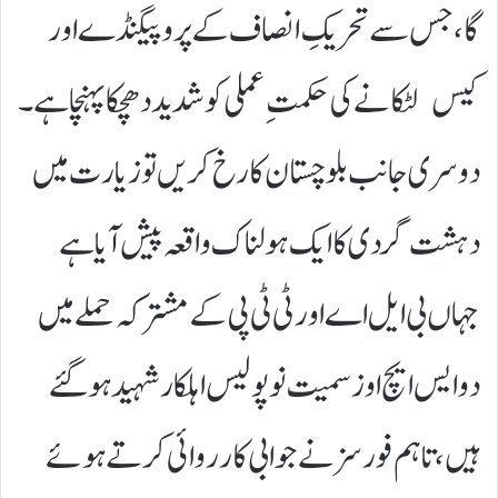
گا، جس سے تحریکِ انصاف کے پروپیگنڈے اور
کیس لٹکانے کی حکمتِ عملی کو شدید دھچکا پہنچا ہے۔
دوسری جانب بلوچستان کا رخ کریں تو زیارت میں
دہشت گردی کا ایک ہولناک واقعہ پیش آیا ہے
جہاں بی ایل اے اور ٹی ٹی پی کے مشترکہ حملے میں
دو ایس ایچ اوز سمیت نو پولیس اہلکار شہید ہو گئے
ہیں، تاہم فورسز نے جوابی کارروائی کرتے ہوئے