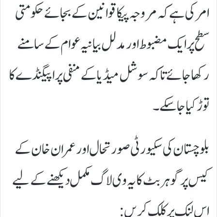
امر کی ہے کہ مروجہ پیکا قوانین کے بجائے حکومتی
سطح پر ایک مضبوط اور مدلل بیانیہ عوام کے سامنے
رکھا جائے تاکہ سوشل میڈیا کے منفی پراپیگنڈے کا
توڑ کیا جا سکے۔
​بلوچستان کی سکیورٹی صورتحال اور عمران خان کے
کیس پر گوہر بٹ کا یہ وی لاگ مکمل دیکھنے کے لیے
اس لنک پر کلک کریں: