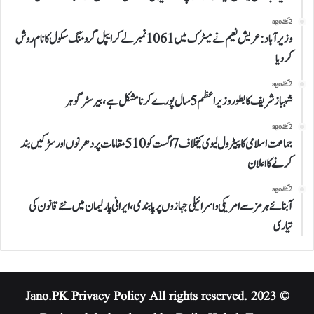
2 گھنٹے ago
وزیرآباد:عریش نعیم نے میٹرک میں 1061نمبرلے کر ایپل گرومنگ سکول کا نام روش
کردیا
2 گھنٹے ago
شہباز شریف کا بطور وزیراعظم 5 سال پورے کرنا مشکل ہے،بیرسٹر گوہر
2 گھنٹے ago
جماعت اسلامی کا پیٹرول لیوی کیخلاف 7 اگست کو 510 مقامات پر دھرنوں اور سڑکیں بند
کرنے کا اعلان
2 گھنٹے ago
آبنائے ہرمز سے امریکی و اسرائیلی جہازوں پر پابندی،ایرانی پارلیمان میں نئے قانون کی
تیاری
Privacy Policy
All rights reserved.
© 2023 Jano.PK