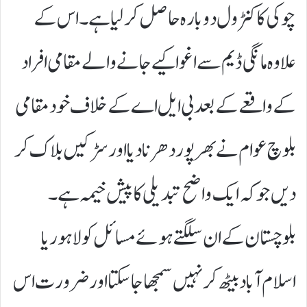
چوکی کا کنٹرول دوبارہ حاصل کر لیا ہے۔ اس کے
علاوہ مانگی ڈیم سے اغوا کیے جانے والے مقامی افراد
کے واقعے کے بعد بی ایل اے کے خلاف خود مقامی
بلوچ عوام نے بھرپور دھرنا دیا اور سڑکیں بلاک کر
دیں جو کہ ایک واضح تبدیلی کا پیش خیمہ ہے۔
بلوچستان کے ان سلگتے ہوئے مسائل کو لاہور یا
اسلام آباد بیٹھ کر نہیں سمجھا جا سکتا اور ضرورت اس