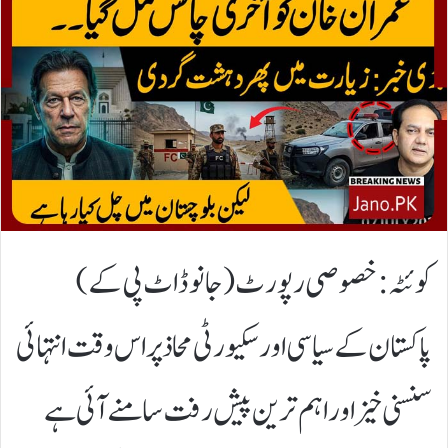
کوئٹہ: خصوصی رپورٹ (جانو ڈاٹ پی کے)​
پاکستان کے سیاسی اور سکیورٹی محاذ پر اس وقت انتہائی
سنسنی خیز اور اہم ترین پیش رفت سامنے آئی ہے