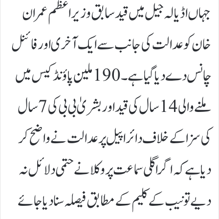
جہاں اڈیالہ جیل میں قید سابق وزیراعظم عمران
خان کو عدالت کی جانب سے ایک آخری اور فائنل
چانس دے دیا گیا ہے۔ 190 ملین پاؤنڈ کیس میں
ملنے والی 14 سال کی قید اور بشریٰ بی بی کی 7 سال
کی سزا کے خلاف دائر اپیل پر عدالت نے واضح کر
دیا ہے کہ اگر اگلی سماعت پر وکلا نے حتمی دلائل نہ
دیے تو نیب کے کلیم کے مطابق فیصلہ سنا دیا جائے