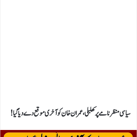
​سیاسی منظر نامے پر کھلبلی، عمران خان کو آخری موقع دے دیا گیا!