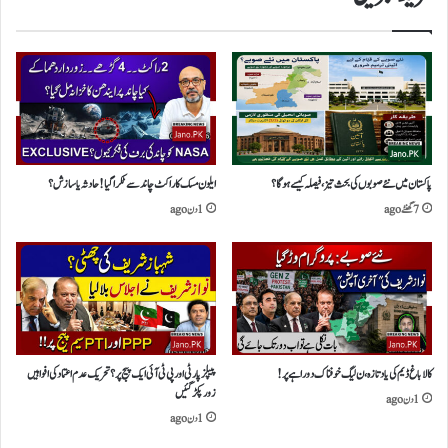
پاکستان میں نئے صوبوں کی بحث تیز،فیصلہ کیسے ہوگا؟
ایلون مسک کاراکٹ چاند سے ٹکرا گیا!حادثہ یا سازش؟
7 گھنٹے ago
1 دن ago
کالاباغ ڈیم کی یاد تازہ،ن لیگ خوفناک دوراہے پر!
پیپلز پارٹی اور پی ٹی آئی ایک پیج پر؟ تحریک عدم اعتماد کی افواہیں
زور پکڑ گئیں
1 دن ago
1 دن ago