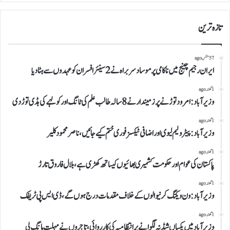
تازہ ترین
57 منٹس ago
ایران رجیم چینج میں ناکامی پر موساد سربراہ نے 2 سینئر افسران کو عہدوں سے ہٹا دیا
1 گھنٹہ ago
وزیرآباد:امرود توڑنے پر زمیندار نے 8 سالہ طالب علم کی ٹانگ اور کولہے کی ہڈی توڑ دی
1 گھنٹہ ago
وزیرآباد:پیٹرولیم لیوی اوراضافی ٹیکسز فوری ختم کیے جائیں،ناصر محمود کلیر
1 گھنٹہ ago
پاکستان کی عوام اور حکومت کشمیری بھائیوں کیساتھ کھڑی ہے،بلال فاروق تارڑ
1 گھنٹہ ago
وزیرآباد:ون ویلنگ کرنیوالوں کے خلاف مقدمات درج ہوں گے،ڈی ایس پی ٹریفک
1 گھنٹہ ago
وزیرآباد میں یکساں شیڈ نہ لگوانے پر انتظامیہ کی کارروائی،تاجروں نے مہلت مانگ لی