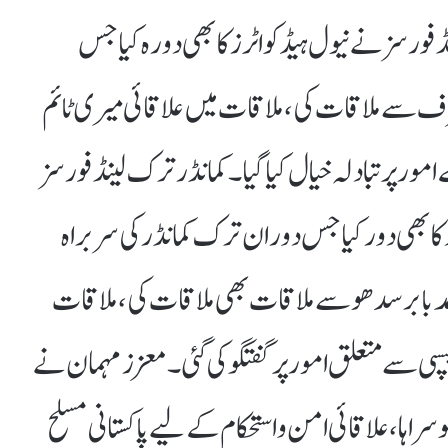
 فورسز نے نیول ہیڈکواٹرز کا بھی دورہ کیا جس
سے ملاقات کی ، ملاقات میں علاقائی میری ٹائم
مور پر تبادلہ خیال کیا گیا۔کمانڈر ترک لینڈ فورسز
د کا بھی دور کیا جس دوران ترک کمانڈرکی سربراہ
 بابر سدھو سے ملاقات بھی ملاقات کی ، ملاقات
چسپی سے متعلق امور پر گفتگوکی گئی۔معزز مہمان نے
و سراہا، علاقائی امن و استحکام کے لیے پاکستانی مسلح