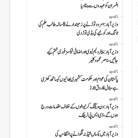
افسران کو عہدوں سے ہٹا دیا
2 گھنٹے ago
وزیرآباد:امرود توڑنے پر زمیندار نے 8 سالہ طالب علم کی
ٹانگ اور کولہے کی ہڈی توڑ دی
2 گھنٹے ago
وزیرآباد:پیٹرولیم لیوی اوراضافی ٹیکسز فوری ختم کیے
جائیں،ناصر محمود کلیر
2 گھنٹے ago
پاکستان کی عوام اور حکومت کشمیری بھائیوں کیساتھ کھڑی
ہے،بلال فاروق تارڑ
2 گھنٹے ago
وزیرآباد:ون ویلنگ کرنیوالوں کے خلاف مقدمات درج
ہوں گے،ڈی ایس پی ٹریفک
2 گھنٹے ago
وزیرآباد میں یکساں شیڈ نہ لگوانے پر انتظامیہ کی