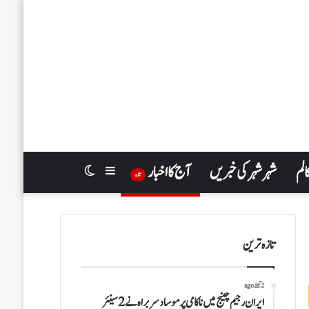
الم
شہر شہر کی خبریں
آج کا اخبار
Switch
Sidebar
تازہ
skin
تازہ ترین
2 گھنٹے ago
ایران رجیم چینج میں ناکامی پر موساد سربراہ نے 2 سینئر