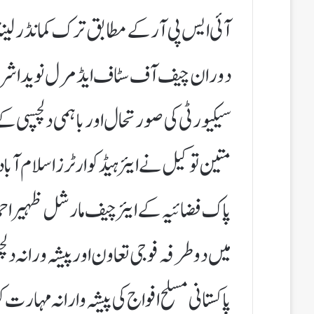
آئی ایس پی آر کے مطابق ترک کمانڈر لینڈ
دوران چیف آف سٹاف ایڈمرل نوید اشرف 
سیکیورٹی کی صورتحال اور باہمی دلچسپی کےا
متین توکیل نے ایئرہیڈ کوارٹرز اسلام آبا
پاک فضائیہ کے ایئرچیف مارشل ظہیر احمد
میں دوطرفہ فوجی تعاون اور پیشہ ورانہ دل
پاکستانی مسلح افواج کی پیشہ وارانہ مہارت ک