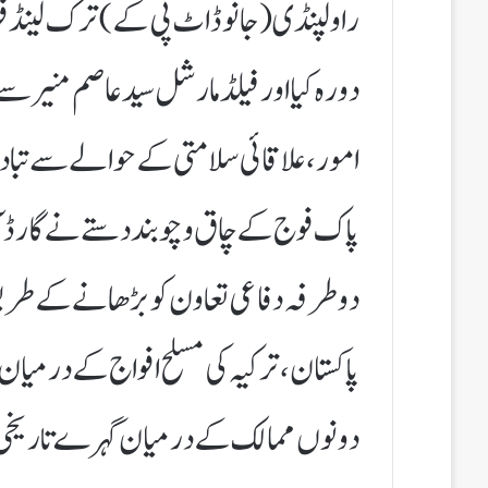
راولپنڈی(جانوڈاٹ پی کے)ترک لینڈ فورس
دورہ کیا اور فیلڈ مارشل سید عاصم منیر سے
امور ، علاقائی سلامتی کے حوالے سے تبادلہ 
پاک فوج کے چاق وچوبند دستے نے گارڈ آ
دوطرفہ دفاعی تعاون کو بڑھانے کے طری
پاکستان، ترکیہ کی مسلح افواج کے درمیان 
دونوں ممالک کے درمیان گہرے تاریخی، ث