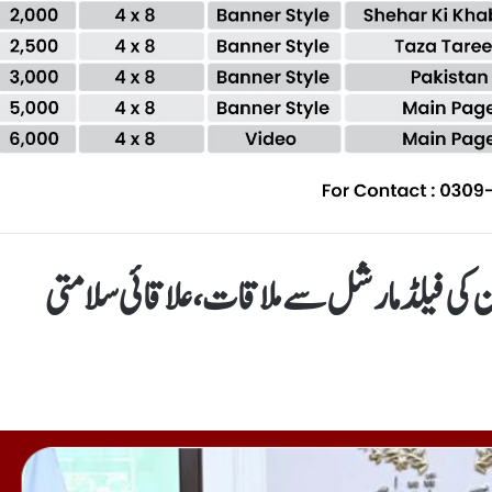
 کی فیلڈ مارشل سے ملاقات، علاقائی سلامتی