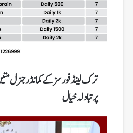
ترک لینڈ فورسز کے کمانڈر جنرل متین
پر تبادلہ خیال