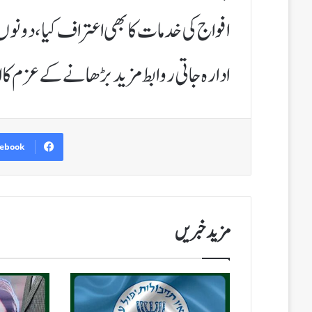
افواج کی خدمات کا بھی اعتراف کیا، دونو
ادارہ جاتی روابط مزید بڑھانےکے عزم کا ا
ebook
مزید خبریں