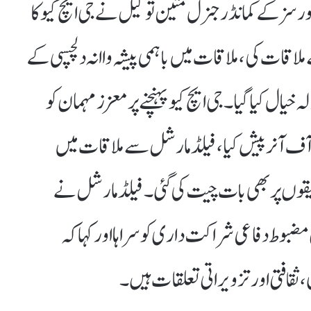
ز کے کمانڈر جنرل متین توکیل نے جی ایچ کیو کا
 ملاقات کی، ملاقات میں باہمی پیشہ واانہ دلچسپی کے
خیال کیا گیا۔جی ایچ کیو پہنچنے پر معزز مہمان کو
ف آنر پیش کیا، فیلڈ مارشل سے ملاقات میں
قوں پر بھی بات چیت کی گئی۔فیلڈ مارشل نے
مضبوط دفاعی شراکت داری کو سراہا اور کہا کہ
قافتی اور تزویراتی تعلقات ہیں۔