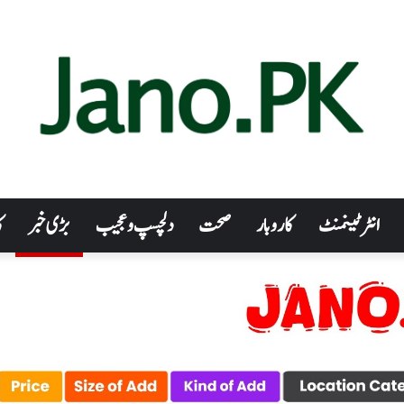
انٹرٹینمنٹ
کاروبار
صحت
دلچسپ و عجیب
بڑی خبر
ک