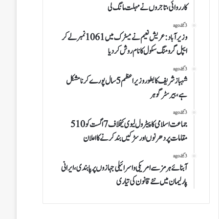
کارروائی،تاجروں نے مہلت مانگ لی
3 گھنٹے ago
وزیرآباد:عریش نعیم نے میٹرک میں 1061نمبرلے کر
ایپل گرومنگ سکول کا نام روش کردیا
3 گھنٹے ago
شہباز شریف کا بطور وزیراعظم 5 سال پورے کرنا مشکل
ہے،بیرسٹر گوہر
3 گھنٹے ago
جماعت اسلامی کا پیٹرول لیوی کیخلاف 7 اگست کو 510
مقامات پر دھرنوں اور سڑکیں بند کرنے کا اعلان
3 گھنٹے ago
آبنائے ہرمز سے امریکی و اسرائیلی جہازوں پر پابندی،ایرانی
پارلیمان میں نئے قانون کی تیاری