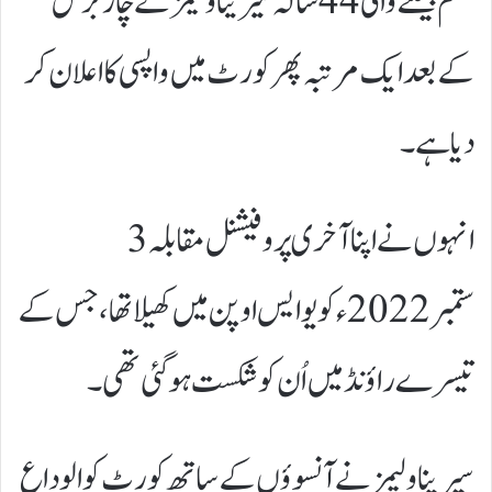
سلم جیتنے والی 44 سالہ سیرینا ولیمز نے چار برس
کے بعد ایک مرتبہ پھر کورٹ میں واپسی کا اعلان کر
دیا ہے۔
انہوں نے اپنا آخری پروفیشنل مقابلہ 3
ستمبر 2022ء کو یو ایس اوپن میں کھیلا تھا، جس کے
تیسرے راؤنڈ میں اُن کو شکست ہوگئی تھی۔
سیرینا ولیمز نے آنسوؤں کے ساتھ کورٹ کو الوداع