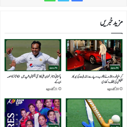
مزید خبریں
کرسٹیانو رونالڈو نے 8 ارب روپے سے زائد مالیت کی سپر کار
پاکستانی اسپنر نعمان علی کاؤنٹی چیمپئن شپ میں لنکاشائر کا حصہ
کلیکشن کی جھلک دکھا دی
بن گئے
20 گھنٹے ago
21 گھنٹے ago