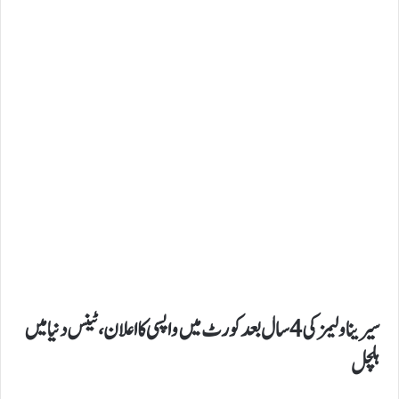
سیرینا ولیمز کی 4 سال بعد کورٹ میں واپسی کا اعلان، ٹینس دنیا میں
ہلچل