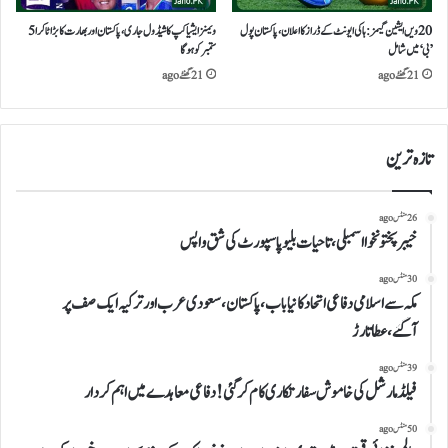
20ویں ایشین گیمز: ہاکی ایونٹ کے ڈراز کا اعلان، پاکستان پول
ویمنزایشیا کپ کا شیڈول جاری،پاکستان اور بھارت کا بڑا ٹاکرا 5
’بی‘ میں شامل
ستمبر کو ہوگا
21 گھنٹے ago
21 گھنٹے ago
تازہ ترین
26 منٹس ago
خیبرپختونخوا اسمبلی،تاحیات بلیوپاسپورٹ کی شق واپس
30 منٹس ago
مکہ سے اسلامی دفاعی اتحاد کانیا باب،پاکستان،سعودی عرب اورترکیہ ایک صف پر
آگئے،عطاتارڑ
39 منٹس ago
فیلڈمارشل کی خاموش سفارتکاری کام کر گئی!دفاعی معاہدے میں اہم کردار
50 منٹس ago