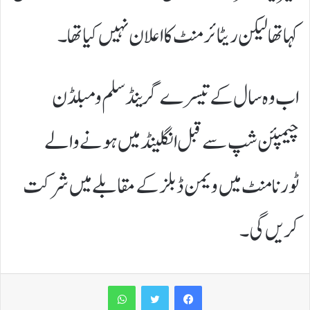
کہا تھا لیکن ریٹائرمنٹ کا اعلان نہیں کیا تھا۔
اب وہ سال کے تیسرے گرینڈ سلم ومبلڈن
چیمپئن شپ سے قبل انگلینڈ میں ہونے والے
ٹورنامنٹ میں ویمن ڈبلز کے مقابلے میں شرکت
کریں گی۔
WhatsApp