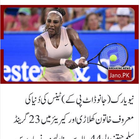
نیویارک(جانوڈاٹ پی کے)ٹینس کی دُنیا کی
معروف خاتون کھلاڑی اور کیریئر میں 23 گرینڈ