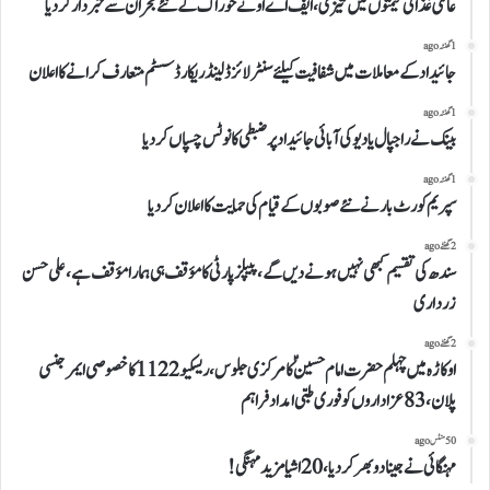
عالمی غذائی قیمتوں میں تیزی،ایف اے او نےخوراک کےنئے بحران سےخبردارکردیا
1 گھنٹہ ago
جائیداد کے معاملات میں شفافیت کیلئے سنٹرلائزڈ لینڈ ریکارڈ سسٹم متعارف کرانے کا اعلان
1 گھنٹہ ago
بینک نےراجپال یادیوکی آبائی جائیدادپرضبطی کانوٹس چسپاں کردیا
1 گھنٹہ ago
سپریم کورٹ بار نےنئے صوبوں کے قیام کی حمایت کااعلان کردیا
2 گھنٹے ago
سندھ کی تقسیم کبھی نہیں ہونے دیں گے، پیپلزپارٹی کا مؤقف ہی ہمارا مؤقف ہے، علی حسن
زرداری
2 گھنٹے ago
اوکاڑہ میں چہلم حضرت امام حسینؑ کا مرکزی جلوس، ریسکیو 1122 کا خصوصی ایمرجنسی
پلان، 83 عزاداروں کو فوری طبی امداد فراہم
50 منٹس ago
مہنگائی نے جینادوبھر کردیا،20اشیامزید مہنگی!