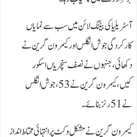
آسٹریلیا کی بیٹنگ لائن میں سب سے نمایاں
کارکردگی جوش انگلس اور کیمرون گرین نے
دکھائی، جنہوں نے نصف سنچریاں اسکور
کیں، کیمرون گرین نے 53، جوش انگلس
نے 51 رنز بنائے۔
کیمرون گرین نے مشکل وکٹ پر انتہائی محتاط انداز