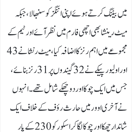
میں بیٹنگ کرتے ہوئے اپنی اننگز کو سنبھالا، جبکہ
میٹ رینشا بھی اچھی فارم میں نظر آئے اور ٹیم کے
مجموعے میں اہم رنز کا اضافہ کیا، میٹ رنشا نے 43
اور اولیور پیکے نے 32 گیندوں پر 31 رنز بنائے،
جس میں ایک چوکا اور دو چھکے شامل تھے۔ انہوں
نے آخری اوور میں حارث رؤف کے خلاف ایک
شاندار چھکا اور چوکا لگا کر اسکور کو 230 کے پار