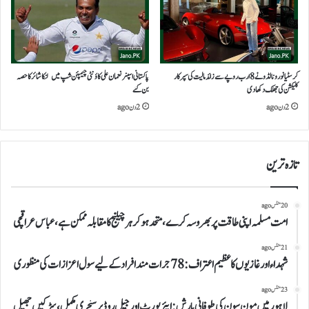
کرسٹیانو رونالڈو نے 8 ارب روپے سے زائد مالیت کی سپر کار
پاکستانی اسپنر نعمان علی کاؤنٹی چیمپئن شپ میں لنکاشائر کا حصہ
کلیکشن کی جھلک دکھا دی
بن گئے
2 دن ago
2 دن ago
تازہ ترین
20 منٹس ago
امت مسلمہ اپنی طاقت پر بھروسہ کرے، متحد ہو کر ہر چیلنج کا مقابلہ ممکن ہے، عباس عراقچی
21 منٹس ago
شہداء اور غازیوں کا عظیم اعتراف: 78 جرات مند افراد کے لیے سول اعزازات کی منظوری
23 منٹس ago
لاہور میں مون سون کی طوفانی بارش: ایئرپورٹ اور جیل روڈ پر سنچری مکمل، سڑکیں جھیل