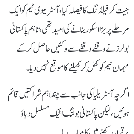
جیت کر فیلڈنگ کا فیصلہ کیا،
آسٹریلوی ٹیم کو ایک
مرحلے پر بڑا اسکور بنانے کی امید تھی، تاہم پاکستانی
بولرز نے وقفے وقفے سے وکٹیں حاصل کرکے
مہمان ٹیم کو کُھل کر کھیلنے کا موقع نہیں دیا۔
اگرچہ آسٹریلیا کی جانب سے چند اہم شراکتیں قائم
ہوئیں، لیکن پاکستانی بولنگ اٹیک مسلسل دباؤ
برقرار رکھنے میں کامیاب رہا۔