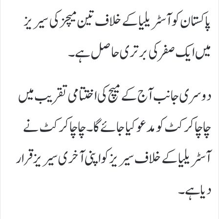
پاکستان کو آسٹریلیا کے خلاف تین میچز کی سیریز
میں ایک صفرکی برتری حاصل ہے۔
دوسری جانب آج کے میچ کی اختتامی تقریب میں
چاچا کرکٹ کو مدعو کیا جائے گا۔ چاچا کرکٹ نے
آسٹریلیا کے خلاف سیریز کو اپنی آخری سیریز قرار
دیا ہے۔