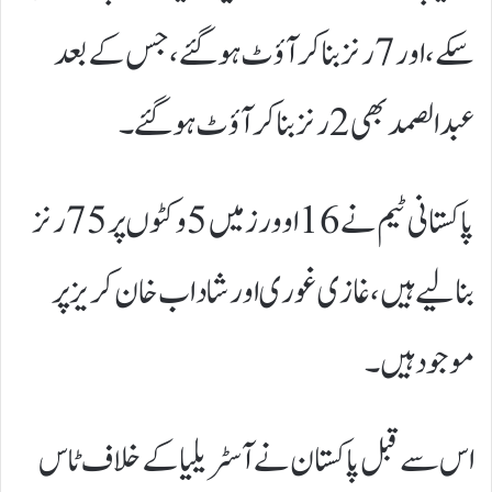
سکے، اور 7 رنز بنا کر آؤٹ ہوگئے، جس کے بعد
عبدالصمد بھی 2 رنز بنا کر آؤٹ ہوگئے۔
پاکستانی ٹیم نے 16 اوورز میں 5 وکٹوں پر 75 رنز
بنا لیے ہیں، غازی غوری اور شاداب خان کریز پر
موجود ہیں۔
اس سے قبل پاکستان نے آسٹریلیا کے خلاف ٹاس