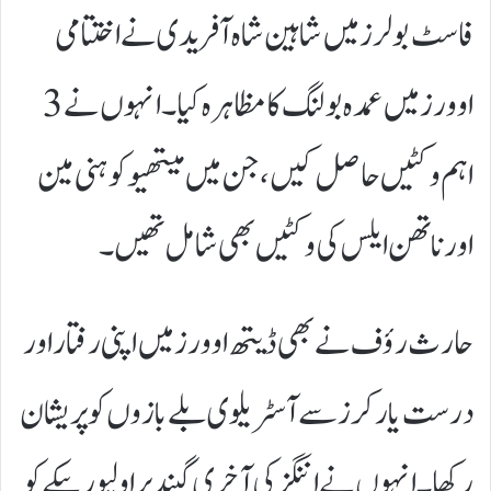
فاسٹ بولرز میں شاہین شاہ آفریدی نے اختتامی
اوورز میں عمدہ بولنگ کا مظاہرہ کیا۔ انہوں نے 3
اہم وکٹیں حاصل کیں، جن میں میتھیو کوہنی مین
اور ناتھن ایلس کی وکٹیں بھی شامل تھیں۔
حارث رؤف نے بھی ڈیتھ اوورز میں اپنی رفتار اور
درست یارکرز سے آسٹریلوی بلے بازوں کو پریشان
رکھا۔ انہوں نے اننگز کی آخری گیند پر اولیور پیکے کو