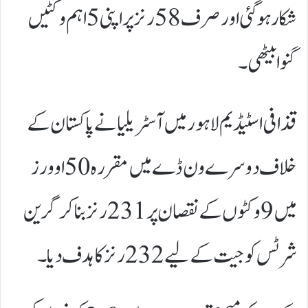
شکار ہوگئی اور صرف 58 رنز پر اپنی 5 اہم وکٹیں
گنوا بیٹھی۔
قذافی اسٹیڈیم لاہور میں آسٹریلیا نے پاکستان کے
خلاف دوسرے ون ڈے میں مقررہ 50 اوورز
میں 9 وکٹوں کے نقصان پر 231 رنز بنا کر گرین
شرٹس کو جیت کے لیے 232 رنز کا ہدف دیا۔