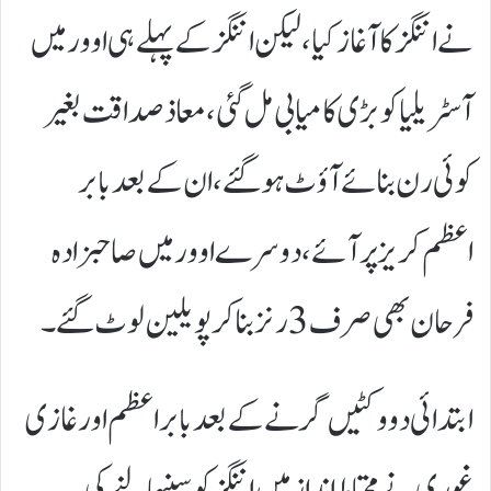
نے اننگز کا آغاز کیا، لیکن اننگز کے پہلے ہی اوور میں
آسٹریلیا کو بڑی کامیابی مل گئی، معاذ صداقت بغیر
کوئی رن بنائے آؤٹ ہوگئے، ان کے بعد بابر
اعظم کریز پر آئے، دوسرے اوور میں صاحبزادہ
فرحان بھی صرف 3 رنز بنا کر پویلین لوٹ گئے۔
ابتدائی دو وکٹیں گرنے کے بعد بابر اعظم اور غازی
غوری نے محتاط انداز میں اننگز کو سنبھالنے کی