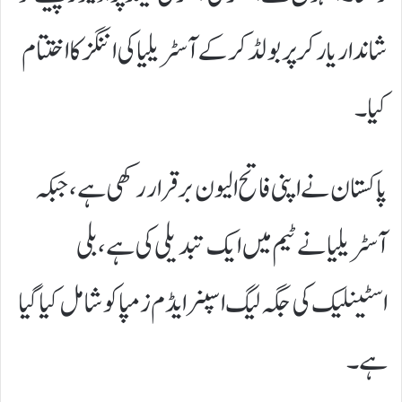
شاندار یارکر پر بولڈ کر کے آسٹریلیا کی اننگز کا اختتام
کیا۔
پاکستان نے اپنی فاتح الیون برقرار رکھی ہے، جبکہ
آسٹریلیا نے ٹیم میں ایک تبدیلی کی ہے، بلی
اسٹینلیک کی جگہ لیگ اسپنر ایڈم زمپا کو شامل کیا گیا
ہے۔