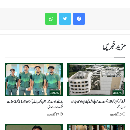
WhatsApp
مزید خبریں
قومی کرکٹرز کو19اگست سے سی پی ایل کیلئے این او سی جاری
چوتھے ٹیسٹ میں جنوبی کوریا نے پاکستان انڈر 21 کو 2-6 سے
ہوں گے
شکست دے دی
15 گھنٹے ago
17 گھنٹے ago