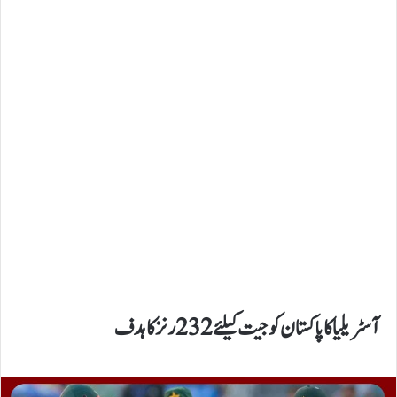
آسٹریلیا کا پاکستان کو جیت کیلئے 232 رنز کا ہدف