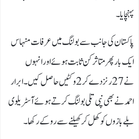
پہنچایا۔
پاکستان کی جانب سے بولنگ میں عرفات منہاس
ایک بار پھر متاثر کن ثابت ہوئے اور انہوں
نے 27 رنز دے کر 2 وکٹیں حاصل کیں۔ ابرار
احمد نے بھی نپی تلی بولنگ کرتے ہوئے آسٹریلوی
بلے بازوں کو کھل کر کھیلنے سے روکے رکھا۔