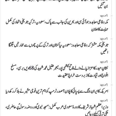
بن گئیں
1 گھنٹہ ago
مکہ دفاعی معاہدہ: او آئی سی اور بحرین کی جانب سے پاک، سعودیہ، ترکیہ تاریخی اتحاد کی مکمل
حمایت کا اعلان
1 گھنٹہ ago
تاریخی مکہ مشترکہ دفاعی معاہدہ: سعودیہ، پاکستان اور ترکی کے پرچموں سے عمارتیں جگمگا
اٹھیں
1 گھنٹہ ago
نشانِ حیدر کا اعزاز پانے والے فاتح لکشمی پور میجر طفیل محمد شہید کی 68ویں برسی، مسلح
افواج اور قیادت کا زبردست خراجِ عقیدت
1 گھنٹہ ago
امریکہ کا ایران جنگ سے پسپائی کا پلان؟ صدر ٹرمپ کو اہم ترین فوجی مشیر نے ہلا کر رکھ دیا
1 گھنٹہ ago
وزیراعظم شہباز شریف کا دورہُ سعودی عرب مکمل:مسجد نبویؐ اور روضہ رسولؐ پر حاضری،
ملکی ترقی کیلئے دعائیں