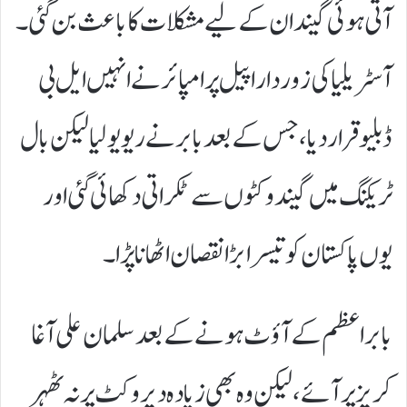
آتی ہوئی گیند ان کے لیے مشکلات کا باعث بن گئی۔
آسٹریلیا کی زوردار اپیل پر امپائر نے انہیں ایل بی
ڈبلیو قرار دیا، جس کے بعد بابر نے ریویو لیا لیکن بال
ٹریکنگ میں گیند وکٹوں سے ٹکراتی دکھائی گئی اور
یوں پاکستان کو تیسرا بڑا نقصان اٹھانا پڑا۔
بابر اعظم کے آؤٹ ہونے کے بعد سلمان علی آغا
کریز پر آئے، لیکن وہ بھی زیادہ دیر وکٹ پر نہ ٹھہر