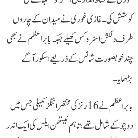
کوشش کی۔ غازی غوری نے میدان کے چاروں
طرف دلکش اسٹروکس کھیلے جبکہ بابر اعظم نے بھی
چند خوبصورت شاٹس کے ذریعے اسکور آگے
بڑھایا۔
بابر اعظم نے 16 رنز کی مختصر اننگز کھیلی جس میں
دو چوکے شامل تھے، تاہم نیتھن ایلس کی ایک اندر