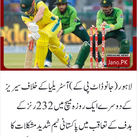
لاہور(جانوڈاٹ پی کے)آسٹریلیا کے خلاف سیریز
کے دوسرے ایک روزہ میچ میں 232 رنز کے
ہدف کے تعاقب میں پاکستانی ٹیم شدید مشکلات کا