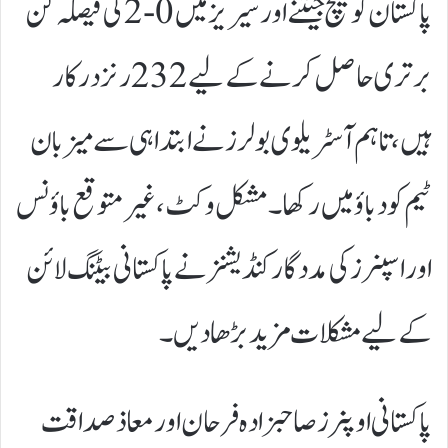
پاکستان کو میچ جیتنے اور سیریز میں 0-2 کی فیصلہ کن
برتری حاصل کرنے کے لیے 232 رنز درکار
ہیں، تاہم آسٹریلوی بولرز نے ابتدا ہی سے میزبان
ٹیم کو دباؤ میں رکھا۔ مشکل وکٹ، غیر متوقع باؤنس
اور اسپنرز کی مددگار کنڈیشنز نے پاکستانی بیٹنگ لائن
کے لیے مشکلات مزید بڑھا دیں۔
پاکستانی اوپنرز صاحبزادہ فرحان اور معاذ صداقت