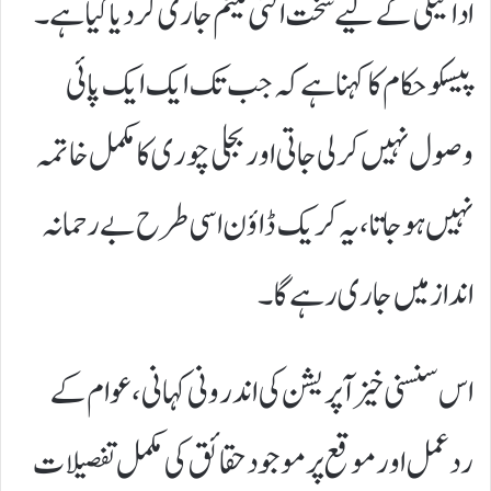
ادائیگی کے لیے سخت الٹی میٹم جاری کر دیا گیا ہے۔
پیسکو حکام کا کہنا ہے کہ جب تک ایک ایک پائی
وصول نہیں کر لی جاتی اور بجلی چوری کا مکمل خاتمہ
نہیں ہو جاتا، یہ کریک ڈاؤن اسی طرح بے رحمانہ
انداز میں جاری رہے گا۔
​اس سنسنی خیز آپریشن کی اندرونی کہانی، عوام کے
ردعمل اور موقع پر موجود حقائق کی مکمل تفصیلات