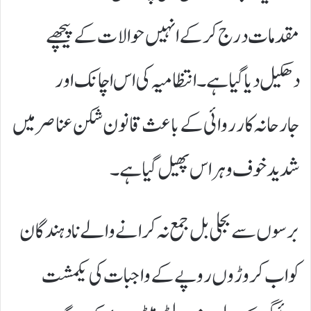
مقدمات درج کر کے انہیں حوالات کے پیچھے
دھکیل دیا گیا ہے۔ انتظامیہ کی اس اچانک اور
جارحانہ کارروائی کے باعث قانون شکن عناصر میں
شدید خوف و ہراس پھیل گیا ہے۔
برسوں سے بجلی بل جمع نہ کرانے والے نادہندگان
کو اب کروڑوں روپے کے واجبات کی یکمشت