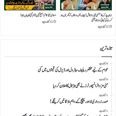
زمان پارک کا سنسنی خیز راز فاش!چیف آف اسٹاف کو گھر میں بند
اسلامی نیٹو قائم!صبح گئی یاشام گئی کا بیانیہ تباہ!
کرنے کی کہانی سامنے آ گئی
12 گھنٹے ago
12 گھنٹے ago
تازہ ترین
10 گھنٹے ago
عوام کے لیے مختصر ریلیف، پٹرول اور ڈیزل کی قیمتوں میں کمی
10 گھنٹے ago
منی مزداٹرانسپورٹرز نے بھی ہڑتال کااعلان کردیا
11 گھنٹے ago
صدرزرداری لاہور پہنچ گئے،اہم ملاقاتیں کرینگے!
11 گھنٹے ago