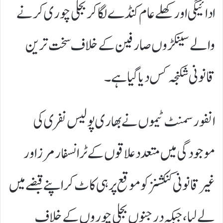
ادائیگی اور کھلے عام کنڈے لگا کر بجلی چوری کرنے
والے سینکڑوں صارفین کے خلاف سخت ترین
قانونی شکنجہ کس دیا گیا ہے۔
انفورسمنٹ ٹیموں نے بھاری پولیس نفری کی
موجودگی میں متعدد علاقوں کے ٹرانسفارمرز اور
غیر قانونی کنکشنز کو موقع پر ہی کاٹ کر اپنے قبضے میں
لے لیا، جبکہ درجنوں بجلی چوروں کے خلاف