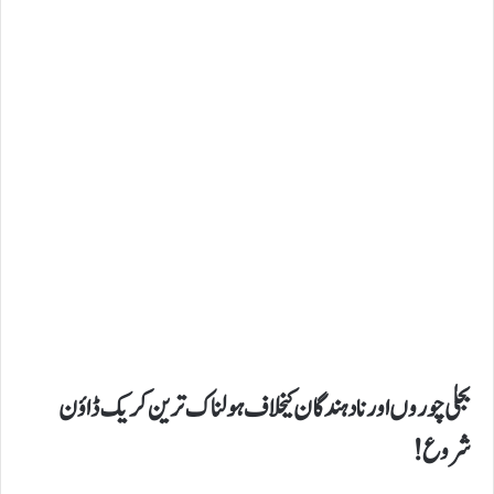
​بجلی چوروں اور نادہندگان کیخلاف ہولناک ترین کریک ڈاؤن
شروع!