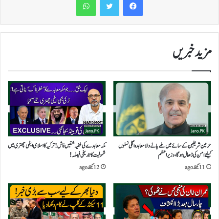
مزید خبریں
حرمین شریفین کے سائے میں طے پانے والا معاہدہ اگلی نسلوں
مکہ معاہدے کی خفیہ شقیں فاش!ترکیہ کا اسلامی ایٹمی چھتری میں
کیلئے امن کی ڈھال ہوگا،وزیراعظم
شمولیت کا تاریخی فیصلہ!
11 گھنٹے ago
12 گھنٹے ago