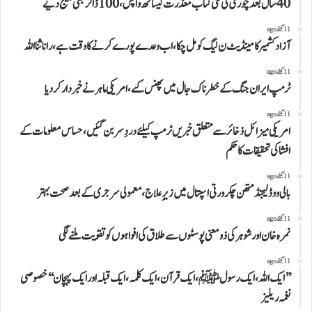
40سال بعدچوری کی گئی کتاب معذرت کیساتھ واپس،100ڈالر بھی بھیج دیے
11 گھنٹے ago
آزاد کشمیر کامینڈیٹ ن لیگ کو مل چکا،اب وعدے پورے کرنے کا وقت ہے،رانا ثنا اللہ
11 گھنٹے ago
ٹرمپ ایران جنگ کے خطرناک جال میں پھنس گئے، امریکی ماہر نے خبردار کردیا
11 گھنٹے ago
امریکی میزائل ذخائر سے متعلق خبریں ٹرمپ کیلئے دردِ سر بن گئیں،حساس معلومات کے
افشا کی تحقیقات کاحکم
11 گھنٹے ago
بالی ووڈ لیجنڈ متھن چکرورتی اسپتال میں زیرِ علاج، معمولی سرجری کے بعد صحت بہتر
11 گھنٹے ago
نمرہ خان اورشوہر کی ذومعنی پوسٹوں سے طلاق کی افواہوں کو تقویت ملنے لگی
11 گھنٹے ago
’’ایک اللہ،ایک رسولﷺ،ایک قرآن،ایک کلمہ،ایک قبلہ اورایک پہچان‘‘خصوصی
نغمہ ریلیز