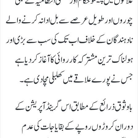
علاقوں میں پیسکو حکام اور ضلعی انتظامیہ نے بجلی
چوروں اور طویل عرصے سے بل ادا نہ کرنے والے
نادہندگان کے خلاف اب تک کی سب سے بڑی اور
ہولناک ترین مشترکہ کارروائی کا آغاز کر دیا ہے
جس نے پورے علاقے میں کھلبلی مچا دی ہے۔
باوثوق ذرائع کے مطابق اس گرینڈ آپریشن کے
دوران کروڑوں روپے کے بقایاجات کی عدم