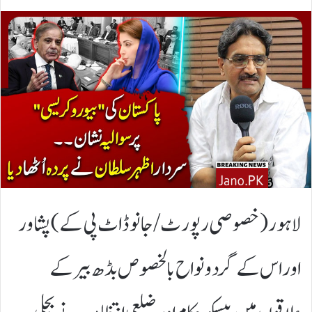
لاہور(خصوصی رپورٹ/جانوڈاٹ پی کے)پشاور
اوراس کے گردونواح بالخصوص بڈھ بیر کے