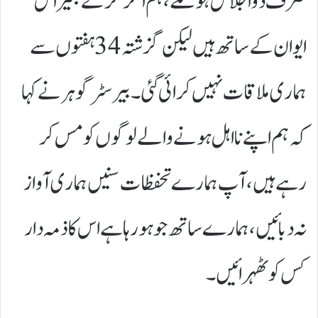
صرف دو اجلاس ہوسکے، ہم اگر مگر کے بغیر اس
ایوان کے ساتھ ہیں لیکن گزشتہ 34 ہفتوں سے
ہماری ملاقات نہیں کرائی گئی۔بیرسٹر گوہر نے کہا
کہ ہم اپنے نا اہل ہونے والے لوگوں کو مس کر
رہے ہیں، آپ ہمارے تحفظات سنیں ہماری آواز
نہ دبائیں، ہمارے ساتھ جو ہو رہا ہے اس کا ذمہ دار
کس کو ٹھہرائیں۔