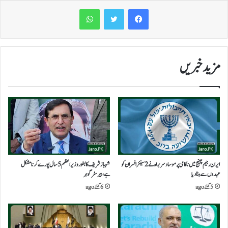
WhatsApp
مزید خبریں
ایران رجیم چینج میں ناکامی پر موساد سربراہ نے 2 سینئر افسران کو
شہباز شریف کا بطور وزیراعظم 5 سال پورے کرنا مشکل
عہدوں سے ہٹا دیا
ہے،بیرسٹر گوہر
5 گھنٹے ago
6 گھنٹے ago