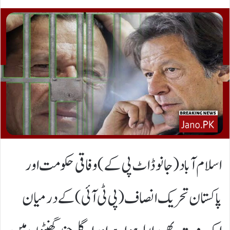
اسلام آباد(جانوڈاٹ پی کے)وفاقی حکومت اور
پاکستان تحریک انصاف (پی ٹی آئی) کے درمیان