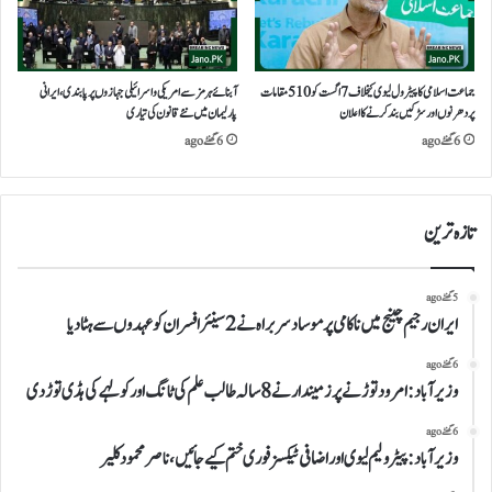
جماعت اسلامی کا پیٹرول لیوی کیخلاف 7 اگست کو 510 مقامات
آبنائے ہرمز سے امریکی و اسرائیلی جہازوں پر پابندی،ایرانی
پر دھرنوں اور سڑکیں بند کرنے کا اعلان
پارلیمان میں نئے قانون کی تیاری
6 گھنٹے ago
6 گھنٹے ago
تازہ ترین
5 گھنٹے ago
ایران رجیم چینج میں ناکامی پر موساد سربراہ نے 2 سینئر افسران کو عہدوں سے ہٹا دیا
6 گھنٹے ago
وزیرآباد:امرود توڑنے پر زمیندار نے 8 سالہ طالب علم کی ٹانگ اور کولہے کی ہڈی توڑ دی
6 گھنٹے ago
وزیرآباد:پیٹرولیم لیوی اوراضافی ٹیکسز فوری ختم کیے جائیں،ناصر محمود کلیر