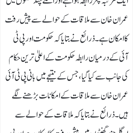
ایک مرتبہ پھر رابطہ ہوا ہے اور اگلے چند گھنٹوں میں
عمران خان سے ملاقات کے حوالے سے پیش رفت
کا امکان ہے۔ذرائع نے بتایا کہ حکومت اور پی ٹی
آئی کے درمیان رابطہ حکومت کے اعلیٰ ترین حکام
کی جانب سے کیا گیا، جس کے نتیجے میں بانی پی ٹی آئی
عمران خان سے ملاقات کے امکانات بڑھنے لگے
ہیں۔ذرائع نے بتایا کہ ملاقات کے حوالے سے