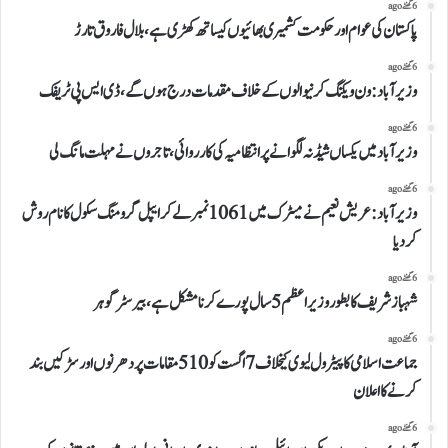
6 گھنٹے ago
پاکستان کی عوام اور حکومت کشمیری بھائیوں کیساتھ کھڑی ہے،بلال فاروق تارڑ
6 گھنٹے ago
وزیرآباد:ون ویلنگ کرنیوالوں کے خلاف مقدمات درج ہوں گے،ڈی ایس پی ٹریفک
6 گھنٹے ago
وزیرآباد میں یکساں شیڈ نہ لگوانے پر انتظامیہ کی کارروائی،تاجروں نے مہلت مانگ لی
6 گھنٹے ago
وزیرآباد:عریش نعیم نے میٹرک میں 1061نمبرلے کر ایپل گرومنگ سکول کا نام روش
کردیا
6 گھنٹے ago
شہباز شریف کا بطور وزیراعظم 5 سال پورے کرنا مشکل ہے،بیرسٹر گوہر
6 گھنٹے ago
جماعت اسلامی کا پیٹرول لیوی کیخلاف 7 اگست کو 510 مقامات پر دھرنوں اور سڑکیں بند
کرنے کا اعلان
6 گھنٹے ago