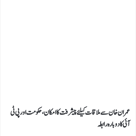
عمران خان سے ملاقات کیلئے پیشرفت کا امکان،حکومت اورپی ٹی
آئی کا دوبارہ رابطہ