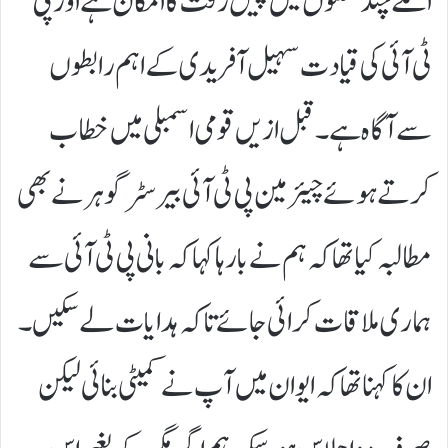
اگلے چند گھنٹوں میں پیش رفت کا امکان ہے اور پی
ٹی آئی کی قیادت سہیل آفریدی کے اہم رابطوں
سے آگاہ ہے۔قبل ازیں قومی اسمبلی میں خطاب
کرتے ہوئے چیئرمین پی ٹی آئی بیرسٹر گوہر نے بھی
مطالبہ کیا تھا کہ ہم نے بارہا کہا کہ بانی پی ٹی آئی سے
ہماری ملاقات کرائی جائے تاکہ ہدایات لے سکیں۔
ان کا کہنا تھا کہ ایوان میں آپ نے کمیٹی بنائی لیکن