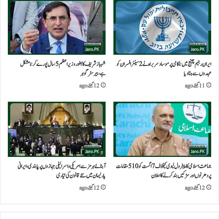
ایران رجیم چینج میں ناکامی پر موساد سربراہ نے 2 سینئر افسران کو
شہباز شریف کا بطور وزیراعظم 5 سال پورے کرنا مشکل
عہدوں سے ہٹا دیا
ہے،بیرسٹر گوہر
11 گھنٹے ago
12 گھنٹے ago
جماعت اسلامی کا پیٹرول لیوی کیخلاف 7 اگست کو 510 مقامات
آبنائے ہرمز سے امریکی و اسرائیلی جہازوں پر پابندی،ایرانی
پر دھرنوں اور سڑکیں بند کرنے کا اعلان
پارلیمان میں نئے قانون کی تیاری
12 گھنٹے ago
12 گھنٹے ago