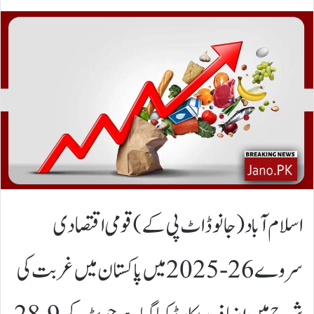
اسلام آباد(جانوڈاٹ پی کے)قومی اقتصادی
سروے 26-2025 میں پاکستان میں غربت کی