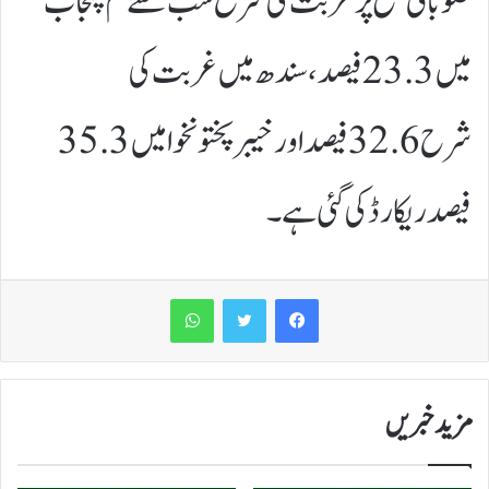
صوبائی سطح پر غربت کی شرح سب سے کم پنجاب
میں 23.3 فیصد، سندھ میں غربت کی
شرح 32.6 فیصد اور خیبرپختونخوا میں 35.3
فیصد ریکارڈ کی گئی ہے۔
WhatsApp
مزید خبریں