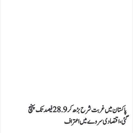
پاکستان میں غربت شرح بڑھ کر28.9فیصد تک پہنچ
گئی،اقتصادی سروے میں اعتراف