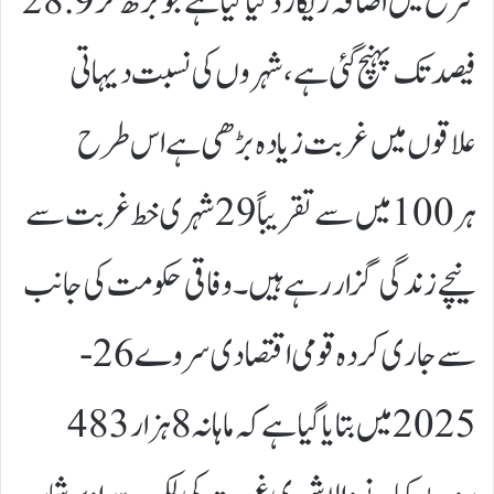
شرح میں اضافہ ریکارڈ کیا گیا ہے جو بڑھ کر 28.9
فیصد تک پہنچ گئی ہے، شہروں کی نسبت دیہاتی
علاقوں میں غربت زیادہ بڑھی ہے اس طرح
ہر 100 میں سے تقریباً 29 شہری خط غربت سے
نیچے زندگی گزار رہے ہیں۔وفاقی حکومت کی جانب
سے جاری کردہ قومی اقتصادی سروے 26-
2025 میں بتایا گیا ہے کہ ماہانہ 8 ہزار 483