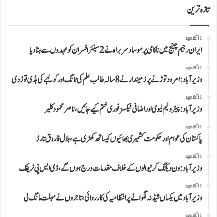
تازہ ترین
11 گھنٹے ago
ایران رجیم چینج میں ناکامی پر موساد سربراہ نے 2 سینئر افسران کو عہدوں سے ہٹا دیا
11 گھنٹے ago
وزیرآباد:امرود توڑنے پر زمیندار نے 8 سالہ طالب علم کی ٹانگ اور کولہے کی ہڈی توڑ دی
11 گھنٹے ago
وزیرآباد:پیٹرولیم لیوی اوراضافی ٹیکسز فوری ختم کیے جائیں،ناصر محمود کلیر
11 گھنٹے ago
پاکستان کی عوام اور حکومت کشمیری بھائیوں کیساتھ کھڑی ہے،بلال فاروق تارڑ
11 گھنٹے ago
وزیرآباد:ون ویلنگ کرنیوالوں کے خلاف مقدمات درج ہوں گے،ڈی ایس پی ٹریفک
11 گھنٹے ago
وزیرآباد میں یکساں شیڈ نہ لگوانے پر انتظامیہ کی کارروائی،تاجروں نے مہلت مانگ لی
11 گھنٹے ago