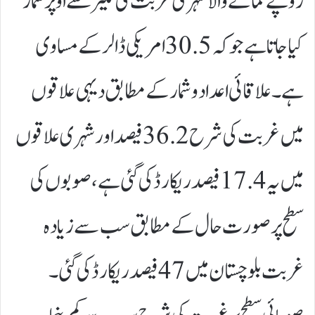
روپے کمانے والا شہری غربت کی لکیر سے اوپر شمار
کیا جاتا ہے جو کہ 30.5 امریکی ڈالر کے مساوی
ہے۔علاقائی اعداد و شمار کے مطابق دیہی علاقوں
میں غربت کی شرح 36.2 فیصد اور شہری علاقوں
میں یہ 17.4 فیصد ریکارڈ کی گئی ہے، صوبوں کی
سطح پر صورت حال کے مطابق سب سے زیادہ
غربت بلوچستان میں 47 فیصد ریکارڈ کی گئی۔