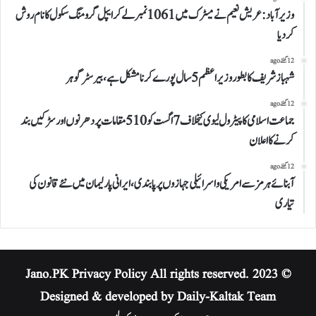
وزیرآباد:عریش نعیم نے میٹرک میں 1061نمبرلے کر ایپل گرومنگ سکول کا نام روش
کردیا
12 گھنٹے ago
شہباز شریف کا بطور وزیراعظم 5 سال پورے کرنا مشکل ہے،بیرسٹر گوہر
12 گھنٹے ago
جماعت اسلامی کا پیٹرول لیوی کیخلاف 7 اگست کو 510 مقامات پر دھرنوں اور سڑکیں بند
کرنے کا اعلان
12 گھنٹے ago
آبنائے ہرمز سے امریکی و اسرائیلی جہازوں پر پابندی،ایرانی پارلیمان میں نئے قانون کی
تیاری
Privacy Policy
All rights reserved.
© 2023 Jano.PK
Designed & developed by Daily-Kaltak Team