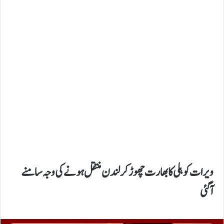
ویرات کوہلی کا بھارت چھوڑ کر لندن منتقل ہونے کی وجہ سامنے
آگئی