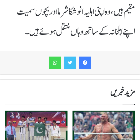
مقیم ہیں، وہ اپنی اہلیہ انوشکا شرما اور بچوں سمیت
اپنے اہلخانہ کے ساتھ وہاں منتقل ہوئے ہیں۔
WhatsApp
مزید خبریں