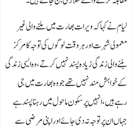
مقابلہ کرنے والے کھلاڑی بن جاتے ہیں۔
لیام نے کہا کہ ویرات بھارت میں ملنے والی غیر
معمولی شہرت اور ہر وقت لوگوں کی توجہ کا مرکز
بننے والی زندگی زیادہ پسند نہیں کرتے، وہ ایسی زندگی
کے خواہش مند نہیں تھے جو وہ بھارت میں جی
رہے ہیں، انہیں پرسکون ماحول میں رہنا پسند ہے
جہاں ان پر توجہ نہ دی جائے اور اپنی مرضی سے