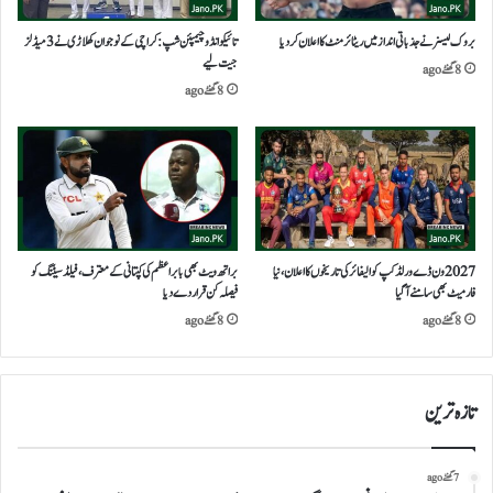
بروک لیسنر نے جذباتی انداز میں ریٹائرمنٹ کا اعلان کردیا
تائیکوانڈو چیمپئن شپ: کراچی کے نوجوان کھلاڑی نے 3 میڈلز
جیت لیے
8 گھنٹے ago
8 گھنٹے ago
2027 ون ڈے ورلڈکپ کوالیفائر کی تاریخوں کا اعلان، نیا
براتھ ویٹ بھی بابر اعظم کی کپتانی کے معترف، فیلڈ سیٹنگ کو
فارمیٹ بھی سامنے آگیا
فیصلہ کن قرار دے دیا
8 گھنٹے ago
8 گھنٹے ago
تازہ ترین
7 گھنٹے ago