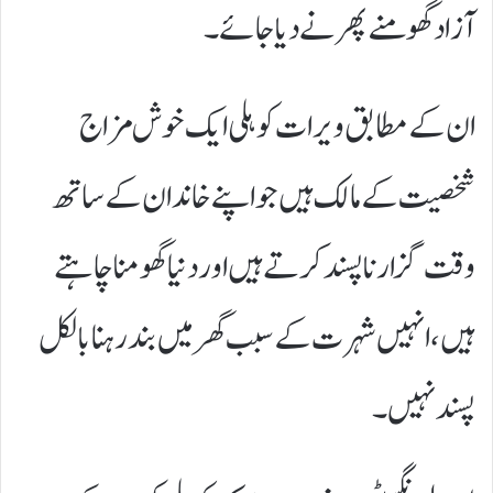
آزاد گھومنے پھرنے دیا جائے۔
ان کے مطابق ویرات کوہلی ایک خوش مزاج
شخصیت کے مالک ہیں جو اپنے خاندان کے ساتھ
وقت گزارنا پسند کرتے ہیں اور دنیا گھومنا چاہتے
ہیں، انہیں شہرت کے سبب گھر میں بند رہنا بالکل
پسند نہیں۔