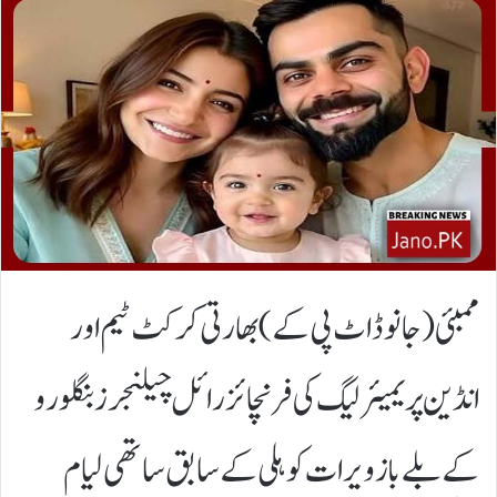
ممبئی(جانوڈاٹ پی کے)بھارتی کرکٹ ٹیم اور
انڈین پریمیئر لیگ کی فرنچائز رائل چیلنجرز بنگلورو
کے بلے باز ویرات کوہلی کے سابق ساتھی لیام