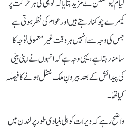
لیام لیونگسٹن نے مزید بتایا کہ کوہلی کی ہر حرکت پر
کیمرے چوکنا رہتے ہیں اور عوام کی نظر ہوتی ہے
جس کی وجہ سے انہیں ہر وقت غیر معمولی توجہ کا
سامنا رہتا ہے، یہی وجہ ہے کہ انہوں نے اپنی بیٹی
کی پیدائش کے بعد بیرونِ ملک منتقل ہونے کا فیصلہ
کیا تھا۔
واضح رہے کہ ویرات کوہلی بنیادی طور پر لندن میں