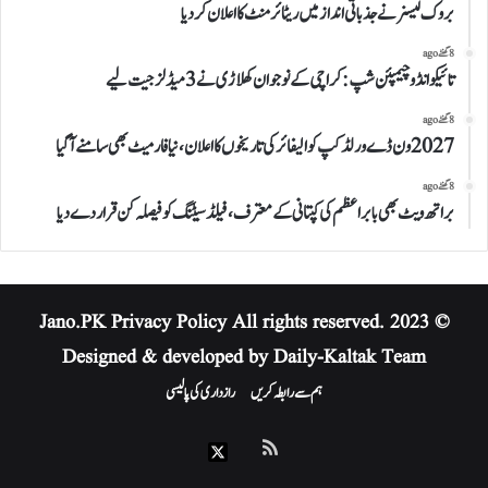
بروک لیسنر نے جذباتی انداز میں ریٹائرمنٹ کا اعلان کردیا
8 گھنٹے ago
تائیکوانڈو چیمپئن شپ: کراچی کے نوجوان کھلاڑی نے 3 میڈلز جیت لیے
8 گھنٹے ago
2027 ون ڈے ورلڈکپ کوالیفائر کی تاریخوں کا اعلان، نیا فارمیٹ بھی سامنے آگیا
8 گھنٹے ago
براتھ ویٹ بھی بابر اعظم کی کپتانی کے معترف، فیلڈ سیٹنگ کو فیصلہ کن قرار دے دیا
Privacy Policy
All rights reserved.
© 2023 Jano.PK
Designed & developed by Daily-Kaltak Team
ہم سے رابطہ کریں
رازداری کی پالیسی
RSS
X