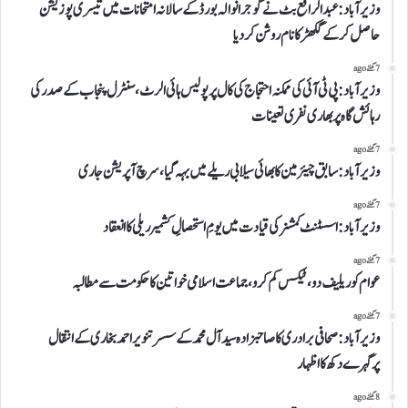
وزیر آباد:عبدالرافع بٹ نے گوجرانوالہ بورڈ کے سالانہ امتحانات میں تیسری پوزیشن
حاصل کر کے گکھڑ کا نام روشن کر دیا
7 گھنٹے ago
وزیرآباد:پی ٹی آئی کی ممکنہ احتجاج کی کال پر پولیس ہائی الرٹ،سنٹرل پنجاب کے صدر کی
رہائش گاہ پر بھاری نفری تعینات
7 گھنٹے ago
وزیرآباد: سابق چیئرمین کابھائی سیلابی ریلے میں بہہ گیا، سرچ آپریشن جاری
7 گھنٹے ago
وزیرآباد:اسسٹنٹ کمشنر کی قیادت میں یومِ استحصالِ کشمیر ریلی کا انعقاد
7 گھنٹے ago
عوام کو ریلیف دو، ٹیکس کم کرو،جماعت اسلامی خواتین کا حکومت سے مطالبہ
7 گھنٹے ago
وزیرآباد:صحافی برادری کا صاحبزادہ سید آل محمد کے سسر تنویر احمد بخاری کے انتقال
پرگہرے دکھ کا اظہار
8 گھنٹے ago