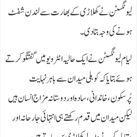
لیونگسٹن نے کھلاڑی کے بھارت سے لندن شفٹ
ہونے کی وجہ بتادی۔
لیام لیونگسٹن نے ایک حالیہ انٹرویو میں گفتگو کرتے
ہوئے بتایا کہ کوہلی میدان سے باہر نہایت
پُرسکون، خاندانی، سادہ اور دوستانہ مزاج انسان ہیں
لیکن میدان میں قدم رکھتے ہی انتہائی جارحانہ اور