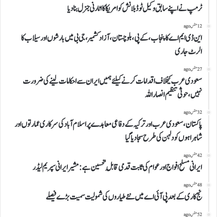
ٹرمپ نے اپنے سابق وکیل ٹوڈ بلانش کو امریکا کا اٹارنی جنرل بنا دیا
12 منٹس ago
این ڈی ایم اے کاپنجاب، کے پی،بلوچستان، آزاد کشمیر، جی بی میں بارشوں اور سیلاب کا
الرٹ جاری
27 منٹس ago
سعودی عرب کیخلاف اقدامات کرنے کیلئے ہمیں ایران سے احکامات لینے کی ضرورت
نہیں،حوثی تنظیم انصاراللہ
32 منٹس ago
پاکستان،سعودی عرب اور ترکیہ کے دفاعی معاہدے پراسلام آباد کی سرکاری عمارتوں اور
شاہراہوں کودلہن کی طرح سجا دیا گیا
42 منٹس ago
ایرانی مسلح افواج اورعوام کی ثابت قدمی قابلِ تحسین ہے: مشیر ایرانی سپریم لیڈر
48 منٹس ago
نج کاری کے بعد پی آئی اے میں نئے طیاروں کی شمولیت سمیت بڑے فیصلے
52 منٹس ago