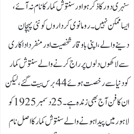
سنہری دور کا ذکر ہو اور سنتوش کمار کا نام نہ آئے،
ایسا ممکن نہیں۔ رومانوی کرداروں کو نئی پہچان
دینے والے، اپنی باوقار شخصیت اور منفرد اداکاری
سے لاکھوں دلوں پر راج کرنے والے سنتوش کمار
کو دنیا سے رخصت ہوئے 44 برس بیت گئے، لیکن
ان کا فن آج بھی زندہ ہے۔25 دسمبر 1925 کو
لاہور میں پیدا ہونے والے سنتوش کمار کا اصل نام