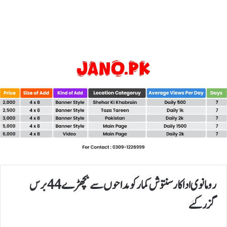
رومانوی اداکار سنتوش کمار کو مداحوں سے بچھڑے44برس
گزرگئے