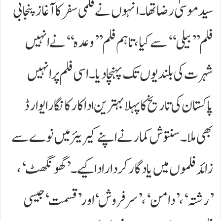
سید موسیٰ رضا تھا۔ انہوں نے فلمی سفر کا آغاز پنجابی
فلم ’’بیلی‘‘ سے کیا، تاہم فلم ’’وعدہ‘‘ نے انہیں
شہرت کی بلندیوں تک پہنچادیا۔ اسی فلم پر انہیں
پاکستان کی تاریخ کا پہلا بہترین اداکار کا نگار ایوارڈ
بھی ملا۔سنتوش کمار نے اپنے کیریئر میں نوے سے
زائد فلموں میں یادگار کردار ادا کیے۔ ’گھونگھٹ‘،
’رشتہ‘، ’دامن‘، ’سرفروش‘ اور ’قسمت‘ جیسی