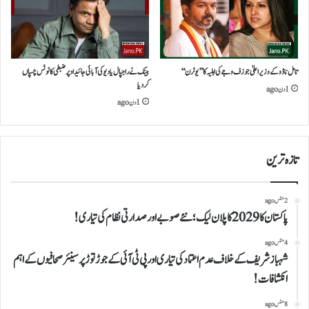
تامل ناڈو کے وزیراعلیٰ جوزف وجے کی اہلیہ کا’’یوٹرن‘‘
بینک نےراجپال یادیوکی آبائی جائیدادپرضبطی کانوٹس چسپاں
کردیا
1 دن ago
1 دن ago
تازہ ترین
2 منٹس ago
پاکستان کا 2029 کا پلان لیک؛ نئے صوبے اور صدارتی نظام کی تیاری!
4 منٹس ago
شہباز شریف کے خلاف عدم اعتماد کی تیاری اور پی ٹی آئی کے جوڑ توڑ پر سینئر صحافیوں کےاہم
انکشافات!
8 منٹس ago