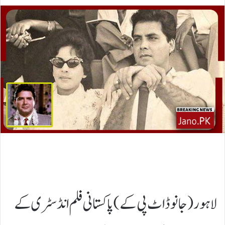
لاہور(جانوڈاٹ پی کے)پاکستانی فلم انڈسٹری کے