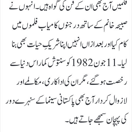
فلمیں آج بھی ان کے فن کی گواہ ہیں۔ انہوں نے
صبیحہ خانم کے ساتھ درجنوں کامیاب فلموں میں
کام کیا اور بعد ازاں انہیں اپنا شریکِ حیات بھی بنا
لیا۔11جون1982کو سنتوش کمار اس دنیا سے
رخصت ہوگئے،مگر ان کی اداکاری، مکالمے اور
لازوال کردار آج بھی پاکستانی سینما کے سنہرے دور
کی پہچان سمجھے جاتے ہیں۔