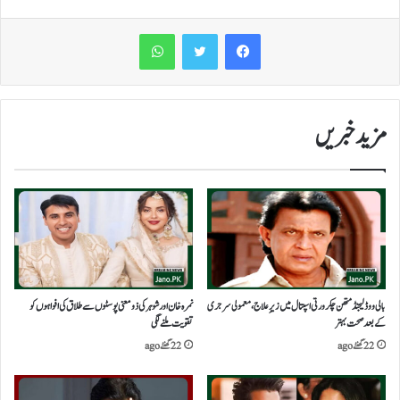
WhatsApp
مزید خبریں
بالی ووڈ لیجنڈ متھن چکرورتی اسپتال میں زیرِ علاج، معمولی سرجری
نمرہ خان اورشوہر کی ذومعنی پوسٹوں سے طلاق کی افواہوں کو
کے بعد صحت بہتر
تقویت ملنے لگی
22 گھنٹے ago
22 گھنٹے ago