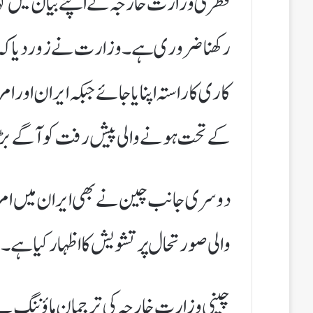
قطری وزارت خارجہ نے اپنے بیان میں کہا
رکھنا ضروری ہے۔ وزارت نے زور دیا کہ
کاری کا راستہ اپنایا جائے جبکہ ایران اور
کے تحت ہونے والی پیش رفت کو آگے بڑ
دوسری جانب چین نے بھی ایران میں امر
والی صورتحال پر تشویش کا اظہار کیا ہے۔
چینی وزارت خارجہ کی ترجمان ماؤ نِنگ ن