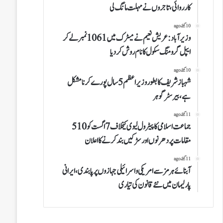
کارروائی،تاجروں نے مہلت مانگ لی
10 گھنٹے ago
وزیرآباد:عریش نعیم نے میٹرک میں 1061نمبرلے کر
ایپل گرومنگ سکول کا نام روش کردیا
10 گھنٹے ago
شہباز شریف کا بطور وزیراعظم 5 سال پورے کرنا مشکل
ہے،بیرسٹر گوہر
11 گھنٹے ago
جماعت اسلامی کا پیٹرول لیوی کیخلاف 7 اگست کو 510
مقامات پر دھرنوں اور سڑکیں بند کرنے کا اعلان
11 گھنٹے ago
آبنائے ہرمز سے امریکی و اسرائیلی جہازوں پر پابندی،ایرانی
پارلیمان میں نئے قانون کی تیاری