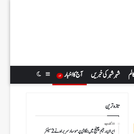
الم
شہر شہر کی خبریں
آج کا اخبار
Switch
Sidebar
تازہ
skin
تازہ ترین
10 گھنٹے ago
ایران رجیم چینج میں ناکامی پر موساد سربراہ نے 2 سینئر