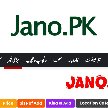
انٹرٹینمنٹ
کاروبار
صحت
دلچسپ و عجیب
بڑی خبر
ک