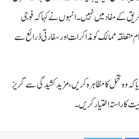
 فریق کے مفاد میں نہیں۔ انہوں نے کہا کہ فوجی
ام متعلقہ ممالک کو مذاکرات اور سفارتی ذرائع سے
ا کہ وہ تحمل کا مظاہرہ کریں، مزید کشیدگی سے گریز
 کا راستہ اختیار کریں۔