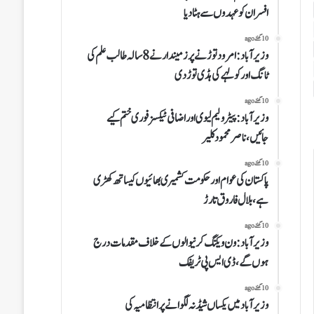
افسران کو عہدوں سے ہٹا دیا
10 گھنٹے ago
وزیرآباد:امرود توڑنے پر زمیندار نے 8 سالہ طالب علم کی
ٹانگ اور کولہے کی ہڈی توڑ دی
10 گھنٹے ago
وزیرآباد:پیٹرولیم لیوی اوراضافی ٹیکسز فوری ختم کیے
جائیں،ناصر محمود کلیر
10 گھنٹے ago
پاکستان کی عوام اور حکومت کشمیری بھائیوں کیساتھ کھڑی
ہے،بلال فاروق تارڑ
10 گھنٹے ago
وزیرآباد:ون ویلنگ کرنیوالوں کے خلاف مقدمات درج
ہوں گے،ڈی ایس پی ٹریفک
10 گھنٹے ago
وزیرآباد میں یکساں شیڈ نہ لگوانے پر انتظامیہ کی