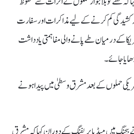
 کہ خطے کو بلاجواز حملوں کے اثرات سے محفوظ
 کشیدگی کم کرنے کے لیے مذاکرات اور سفارت
 امریکا کے درمیان طے پانے والی مفاہمتی یادداشت
ھایا جائے۔
یکی حملوں کے بعد مشرق وسطیٰ میں پیدا ہونے
ے بیجنگ میں میڈیا بریفنگ کے دوران کہا کہ مشرق