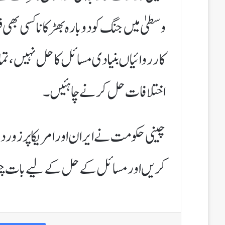
وسطیٰ میں جنگ کو دوبارہ بھڑکانا کسی بھی
کارروائیاں بنیادی مسائل کا حل نہیں، تم
اختلافات حل کرنے چاہئیں۔
چینی حکومت نے ایران اور امریکا پر زور دی
کریں اور مسائل کے حل کے لیے بات چیت