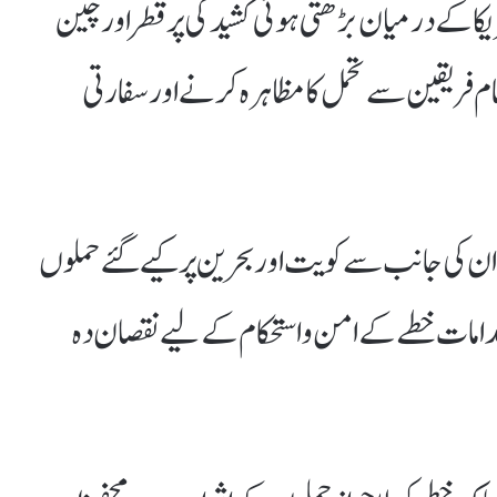
ا کے درمیان بڑھتی ہوئی کشیدگی پر قطر اور چین
 فریقین سے تحمل کا مظاہرہ کرنے اور سفارتی
 کی جانب سے کویت اور بحرین پر کیے گئے حملوں
امات خطے کے امن و استحکام کے لیے نقصان دہ