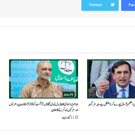
Twitter
Fac
ل ہے،بیرسٹر گوہر
جماعت اسلامی کا پیٹرول لیوی کیخلاف 7 اگست کو 510 مقامات پر دھرنوں
اور سڑکیں بند کرنے کا اعلان
11 گھنٹے ago