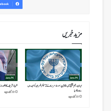
ebook
مزید خبریں
ایران رجیم چینج میں ناکامی پر موساد سربراہ نے 2 سینئر افسران کو عہدوں
شہباز شریف کا بطور وزیراعظم 5 سال پورے کرنا مشک
سے ہٹا دیا
10 گھنٹے ago
10 گھنٹے ago