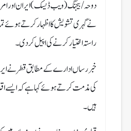
دوحہ / بیجنگ(ویب ڈیسک) ایران اور امریک
نے گہری تشویش کا اظہار کرتے ہوئے تمام
راستہ اختیار کرنے کی اپیل کر دی۔
خبر رساں ادارے کے مطابق قطر نے ایران
کی مذمت کرتے ہوئے کہا ہے کہ ایسے اقد
ہیں۔