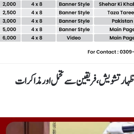
کا اظہار تشویش، فریقین سے تحمل اور مذاکرات