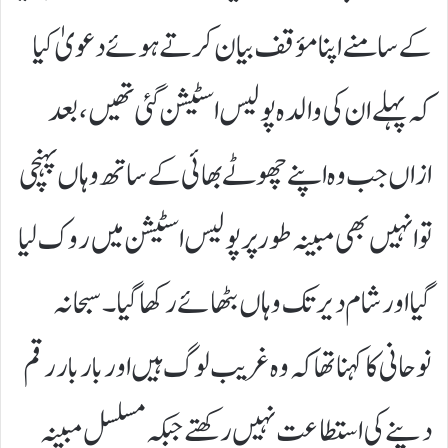
کے سامنے اپنا مؤقف بیان کرتے ہوئے دعویٰ کیا
کہ پہلے ان کی والدہ پولیس اسٹیشن گئی تھیں،بعد
ازاں جب وہ اپنے چھوٹے بھائی کے ساتھ وہاں پہنچی
تو انہیں بھی مبینہ طور پر پولیس اسٹیشن میں روک لیا
گیا اور شام دیرتک وہاں بٹھائے رکھا گیا۔سبحانہ
نوحانی کا کہنا تھا کہ وہ غریب لوگ ہیں اور بار بار رقم
دینے کی استطاعت نہیں رکھتے جبکہ مسلسل مبینہ