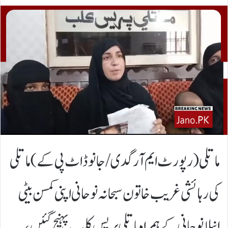
ماتلی (رپورٹ ایم آر گدی /جانو ڈاٹ پی کے)ماتلی
کی رہائشی غریب خاتون سبحانہ نوحانی اپنی کمسن بیٹی
انیلا نوحانی کے ہمراہ ماتلی پریس کلب پہنچ گئیں،