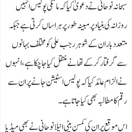
سبحانہ نوحانی نے دعویٰ کیا کہ ماتلی پولیس انہیں
روزانہ کی بنیاد پر مبینہ طور پر ہراساں کرتی ہے جبکہ
متعدد بار ان کے شوہر رجب علی کو مختلف بہانوں
سے گرفتار کرکے تھانے منتقل کیا جا چکا ہے، انہوں
نے الزام عائد کیا کہ پولیس اسٹیشن جانے پران سے
رقم کا مطالبہ بھی کیا جاتا ہے۔
اس موقع پر ان کی کمسن بیٹی انیلا نوحانی نے بھی میڈیا