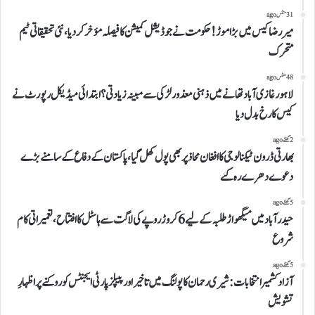
31 منٹس ago
میررضاکیس میں بڑاموڑ!حکومت نے جوڈیشل کمیشن کافیصلہ مؤخر کردیا،نئی تحقیقاتی ٹیم
متحرک
48 منٹس ago
لاہورغازی آباد تھانے میں ذہنی معذور لڑکی سے مبینہ زیادتی؟ابتدائی میڈیکل رپورٹ نے
کیس کا رخ بدل دیا
2 گھنٹے ago
بھارتی ڈرون ٹیکنالوجی کاافغان محاذپربھی پول کھل گیا،پاکستان کے دفاع کے سامنےبڑے
دعوے دھرے رہ گئے
5 گھنٹے ago
حیدرآباد میں میگھواڑ طلبہ کے لیے 6 کروڑ روپے کی لاگت سے ہاسٹل کا افتتاح، تعمیراتی کام
شروع
5 گھنٹے ago
آزاد کشمیر انتخابات: شیری رحمان کا پولنگ میں تاخیر اور پیپلز پارٹی ایجنٹس کو روکنے پر اظہارِ
تشویش