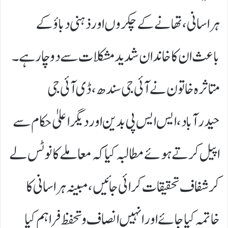
ہراسانی، تھانے کے چکروں اور ذہنی دباؤ کے
باعث ان کا خاندان شدید مشکلات سے دوچار ہے۔
متاثرہ خاتون نے آئی جی سندھ، ڈی آئی جی
حیدرآباد، ایس ایس پی بدین اور دیگر اعلیٰ حکام سے
اپیل کرتے ہوئے مطالبہ کیا کہ معاملے کا نوٹس لے
کر شفاف تحقیقات کرائی جائیں، مبینہ ہراسانی کا
خاتمہ کیا جائے اور انہیں انصاف و تحفظ فراہم کیا