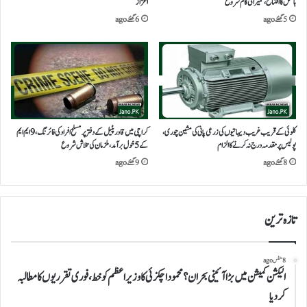
ہاسٹل کا افتتاح، تعمیراتی کام شروع
اعزاز
5 گھنٹے ago
6 گھنٹے ago
کلوئی کے قریب غریب دیہاتیوں کی زرعی پانی کی مشین چوری،
کراچی میں قادر پٹیل کے دفتر پر مسلح افراد کی فائرنگ، 9 ایم ایم
پولیس پر مقدمہ درج نہ کرنے کا الزام
کے 5 خول برآمد، ملزمان کی تلاش شروع
8 گھنٹے ago
9 گھنٹے ago
تازہ ترین
8 منٹس ago
الیکشن کمیشن میں بڑا آئینی بحران؟محموداچکزئی کاوزیراعظم کوخط،فوری تقرریوں کا مطالبہ
کردیا