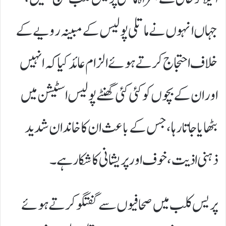
جہاں انہوں نے ماتلی پولیس کے مبینہ رویے کے
خلاف احتجاج کرتے ہوئے الزام عائد کیا کہ انہیں
اور ان کے بچوں کو کئی کئی گھنٹے پولیس اسٹیشن میں
بٹھایا جاتا رہا،جس کے باعث ان کا خاندان شدید
ذہنی اذیت،خوف اور پریشانی کا شکار ہے۔
پریس کلب میں صحافیوں سے گفتگو کرتے ہوئے