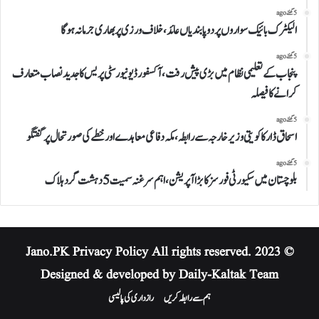
5 گھنٹے ago
الیکٹرک بائیک سواروں پر دو پابندیاں عائد، خلاف ورزی پر بھاری جرمانہ ہوگا
5 گھنٹے ago
پنجاب کے تعلیمی نظام میں بڑی پیش رفت، آکسفورڈ یونیورسٹی پریس کا جدید نصاب متعارف
کرانے کا فیصلہ
5 گھنٹے ago
اسحاق ڈار کا کویتی وزیر خارجہ سے رابطہ، مکہ دفاعی معاہدے اور خطے کی صورتحال پر گفتگو
5 گھنٹے ago
بلوچستان میں سکیورٹی فورسز کا بڑا آپریشن، اہم سرغنہ سمیت 5 دہشت گرد ہلاک
Privacy Policy
All rights reserved.
© 2023 Jano.PK
Designed & developed by Daily-Kaltak Team
ہم سے رابطہ کریں
رازداری کی پالیسی