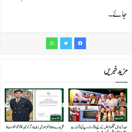
جائے۔
WhatsApp
مزید خبریں
حیدرآباد میں میگھواڑ طلبہ کے لیے 6 کروڑ روپے کی لاگت سے
فخرِ بورےوالا ڈاکٹر احمد شیر زمان ڈوگر کو خیبرپختونخوا حکومت کا