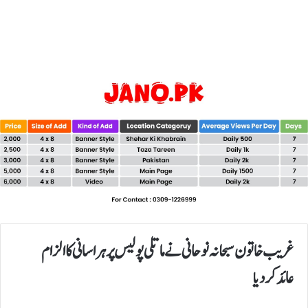
غریب خاتون سبحانہ نوحانی نےماتلی پولیس پر ہراسانی کاالزام
عائدکردیا