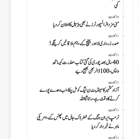
کمی
10 گھنٹے ago
منی مزداٹرانسپورٹرز نے بھی ہڑتال کااعلان کردیا
11 گھنٹے ago
صدرزرداری لاہور پہنچ گئے،اہم ملاقاتیں کرینگے!
11 گھنٹے ago
40سال بعدچوری کی گئی کتاب معذرت کیساتھ
واپس،100ڈالر بھی بھیج دیے
11 گھنٹے ago
آزاد کشمیر کامینڈیٹ ن لیگ کو مل چکا،اب وعدے پورے
کرنے کا وقت ہے،رانا ثنا اللہ
11 گھنٹے ago
ٹرمپ ایران جنگ کے خطرناک جال میں پھنس گئے، امریکی
ماہر نے خبردار کردیا
11 گھنٹے ago