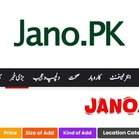
انٹرٹینمنٹ
کاروبار
صحت
دلچسپ و عجیب
بڑی خبر
ک