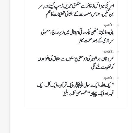
امریکی میزائل ذخائر سے متعلق خبریں ٹرمپ کیلئے دردِ سر
بن گئیں،حساس معلومات کے افشا کی تحقیقات کاحکم
11 گھنٹے ago
بالی ووڈ لیجنڈ متھن چکرورتی اسپتال میں زیرِ علاج، معمولی
سرجری کے بعد صحت بہتر
11 گھنٹے ago
نمرہ خان اورشوہر کی ذومعنی پوسٹوں سے طلاق کی افواہوں
کو تقویت ملنے لگی
11 گھنٹے ago
’’ایک اللہ،ایک رسولﷺ،ایک قرآن،ایک کلمہ،ایک
قبلہ اورایک پہچان‘‘خصوصی نغمہ ریلیز