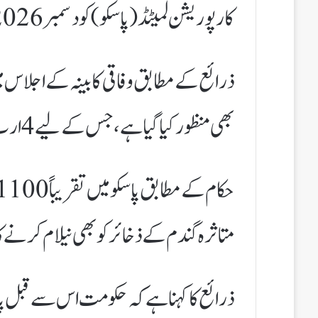
کارپوریشن لمیٹڈ (پاسکو) کو دسمبر 2026 تک مرحلہ وار ختم کرنے کی منظوری دے دی۔
ذرائع کے مطابق وفاقی کابینہ کے اجلاس م
بھی منظور کیا گیا ہے، جس کے لیے 4 ارب 18 کروڑ روپے مختص کیے گئے ہیں۔
متاثرہ گندم کے ذخائر کو بھی نیلام کرنے کا
ذرائع کا کہنا ہے کہ حکومت اس سے قبل پاس