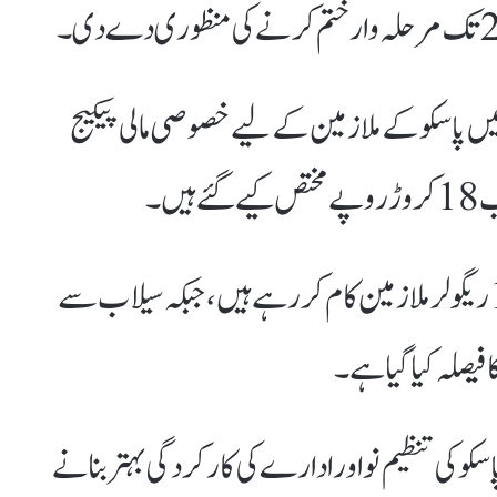
یں پاسکو کے ملازمین کے لیے خصوصی مالی پیکیج
حکام کے مطابق پاسکو میں تقریباً 1100 ریگولر ملازمین کام کر رہے ہیں، جبکہ سیلاب سے
 فیصلہ کیا گیا ہے۔
کو کی تنظیم نو اور ادارے کی کارکردگی بہتر بنانے