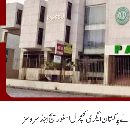
 نے پاکستان ایگری کلچرل اسٹوریج اینڈ سروسز