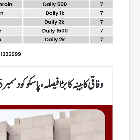
وفاقی کابینہ کا بڑا فیصلہ، پاسکو کو دسمبر 2026 تک مرحلہ وار ختم کرنے کی منظوری