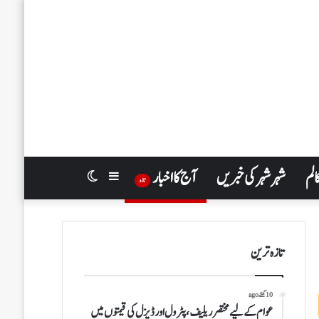
الم
شہر شہر کی خبریں
آج کا اخبار
Switch
Sidebar
تازہ
skin
تازہ ترین
10 گھنٹے ago
عوام کے لیے مختصر ریلیف، پٹرول اور ڈیزل کی قیمتوں میں