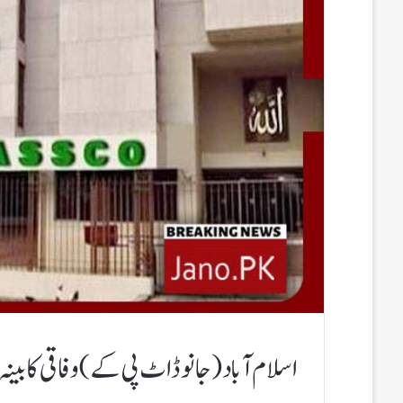
اسلام آباد(جانوڈاٹ پی کے) وفاقی کابینہ