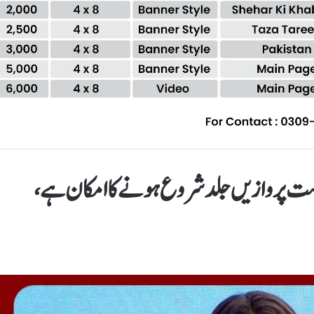
 راست پروازیں جلد شروع ہونے کا امکان ہے،