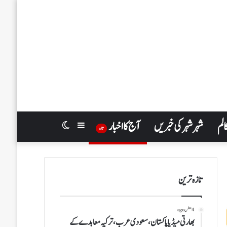
الم
شہر شہر کی خبریں
آج کا اخبار
Switch
Sidebar
تازہ
skin
تازہ ترین
4 منٹس ago
بھارتی میڈیا پاکستان،سعودی عرب، ترکیہ معاہدے کے