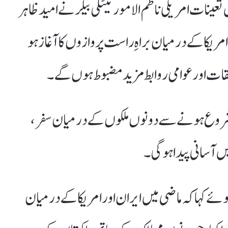
عینات امریکی ناظم الامور نیٹلی بیکر نے امید ظاہر
مریکا کے درمیان براہِ راست پروازوں کا آغاز ہو
ت اور عوامی روابط مزید مضبوط ہوں گے۔
یں شروع ہونے سے دونوں ملکوں کے درمیان سفر،
ں آسانی پیدا ہوگی۔
ئے کہا کہ ماضی میں ایران اور امریکا کے درمیان