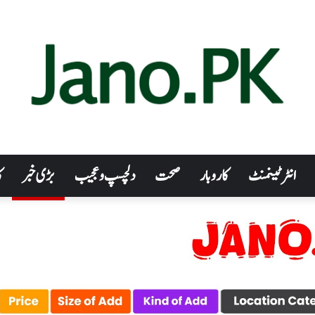
انٹرٹینمنٹ
کاروبار
صحت
دلچسپ و عجیب
بڑی خبر
ک