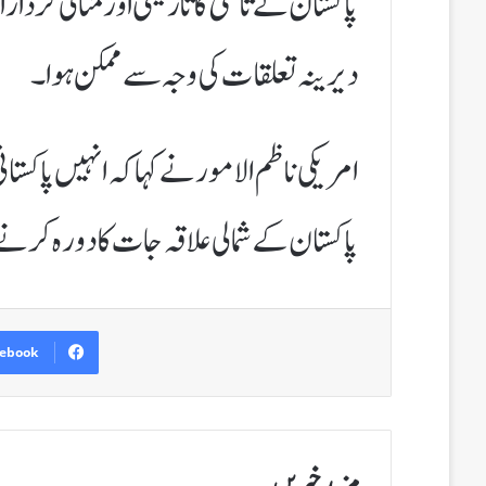
پاکستان نے ثالثی کا تاریخی اور مثالی کردا
دیرینہ تعلقات کی وجہ سے ممکن ہوا۔
امریکی ناظم الامور نے کہا کہ انہیں پاکستا
پاکستان کے شمالی علاقہ جات کا دورہ کرنے 
ebook