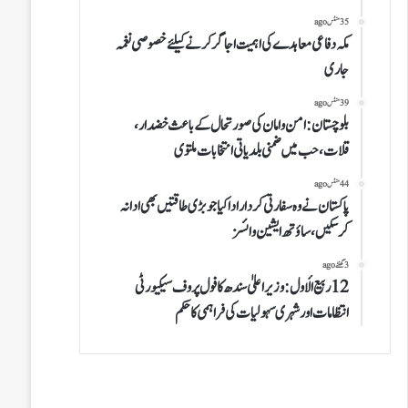
35 منٹس ago
مکہ دفاعی معاہدے کی اہمیت اجاگر کرنے کیلئے خصوصی نغمہ
جاری
39 منٹس ago
بلوچستان:امن و امان کی صورتحال کے باعث خضدار،
قلات، حب میں ضمنی بلدیاتی انتخابات ملتوی
44 منٹس ago
پاکستان نے وہ سفارتی کردار ادا کیا جو بڑی طاقتیں بھی ادا نہ
کرسکیں،ساؤتھ ایشین وائسز
3 گھنٹے ago
12 ربیع الأول : وزیراعلیٰ سندھ کا فول پروف سیکیورٹی
انتظامات اور شہری سہولیات کی فراہمی کا حکم