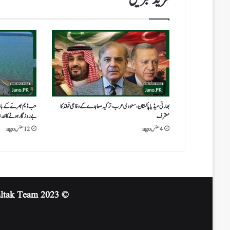
مزید خبریں
بھارتی میڈیا پاکستان،سعودی عرب، ترکیہ معاہدے کے دفاعی فوائد کا
معترف
بے روزگار ہونے کا خد
4 منٹس ago
12 منٹس ago
altak Team
© 2023 Jano.PK