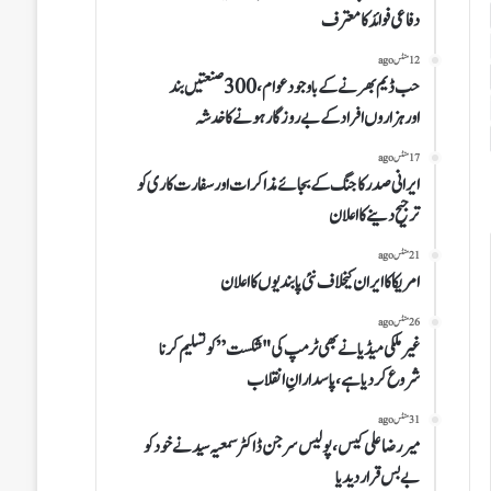
دفاعی فوائد کا معترف
12 منٹس ago
حب ڈیم بھرنے کے باوجود عوام،300صنعتیں بند
اورہزاروں افراد کے بے روزگار ہونے کا خدشہ
17 منٹس ago
ایرانی صدر کا جنگ کے بجائے مذاکرات اور سفارت کاری کو
ترجیح دینے کا اعلان
21 منٹس ago
امریکا کا ایران کیخلاف نئی پابندیوں کا اعلان
26 منٹس ago
غیرملکی میڈیا نے بھی ٹرمپ کی "شکست” کو تسلیم کرنا
شروع کر دیا ہے،پاسدارانِ انقلاب
31 منٹس ago
میر رضا علی کیس،پولیس سرجن ڈاکٹر سمعیہ سید نے خود کو
بے بس قرار دیدیا