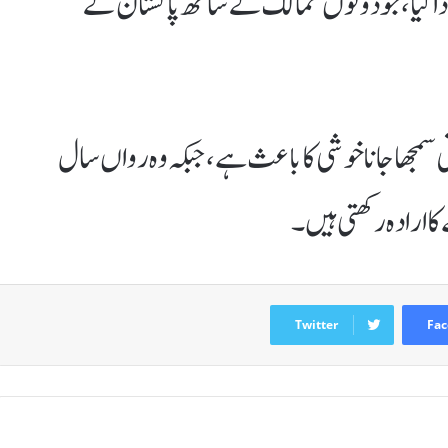
ر ادا کیا، جو دونوں ممالک کے ساتھ پاکستان کے
نی سمجھا جانا خوشی کا باعث ہے، جبکہ وہ رواں سال
کا ارادہ رکھتی ہیں۔
Twitter
Fac