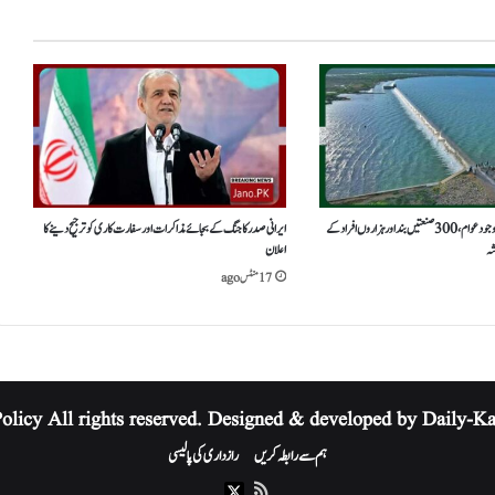
حب ڈیم بھرنے کے باوجود عوام،300صنعتیں بند اورہزاروں افراد کے
ایرانی صدر کا جنگ کے بجائے مذاکرات اور سفارت کاری کو ترجیح دینے کا
شہ
اعلان
17 منٹس ago
Policy
All rights reserved. Designed & developed by Daily-K
ہم سے رابطہ کریں
رازداری کی پالیسی
RSS
X