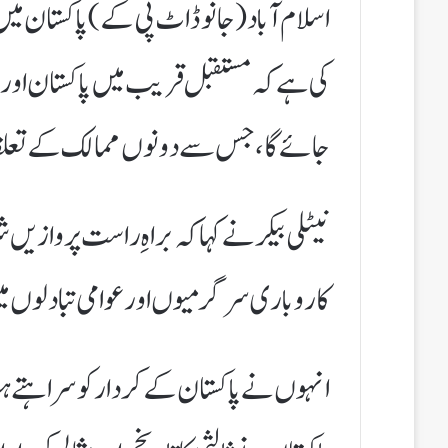
اسلام آباد(جانوڈاٹ پی کے) پاکستان میں ت
کی ہے کہ مستقبل قریب میں پاکستان اور ا
جائے گا، جس سے دونوں ممالک کے تعلقا
نیٹلی بیکر نے کہا کہ براہِ راست پرواز
کاروباری سرگرمیوں اور عوامی تبادلوں می
انہوں نے پاکستان کے کردار کو سراہتے ہو