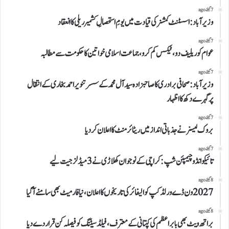
7 گھنٹے ago
وزیرآباد:اسسٹنٹ کمشنر کی قیادت میں یومِ استحصالِ کشمیر ریلی کا انعقاد
7 گھنٹے ago
عوام کو ریلیف دو، ٹیکس کم کرو،جماعت اسلامی خواتین کا حکومت سے مطالبہ
7 گھنٹے ago
وزیرآباد:صحافی برادری کا صاحبزادہ سید آل محمد کے سسر تنویر احمد بخاری کے انتقال
پرگہرے دکھ کا اظہار
7 گھنٹے ago
بروک لیسنر نے جذباتی انداز میں ریٹائرمنٹ کا اعلان کردیا
7 گھنٹے ago
تائیکوانڈو چیمپئن شپ: کراچی کے نوجوان کھلاڑی نے 3 میڈلز جیت لیے
8 گھنٹے ago
2027 ون ڈے ورلڈکپ کوالیفائر کی تاریخوں کا اعلان، نیا فارمیٹ بھی سامنے آگیا
8 گھنٹے ago
براتھ ویٹ بھی بابر اعظم کی کپتانی کے معترف، فیلڈ سیٹنگ کو فیصلہ کن قرار دے دیا