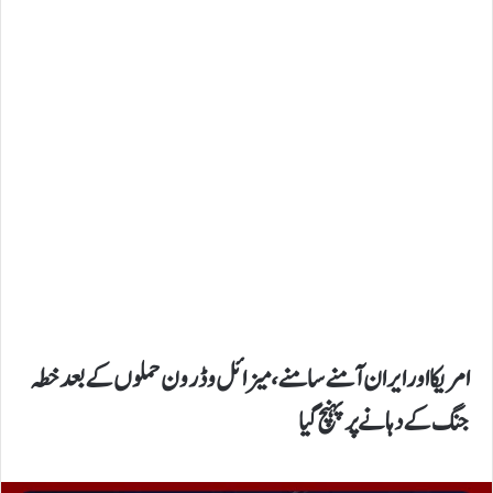
امریکا اور ایران آمنے سامنے، میزائل و ڈرون حملوں کے بعد خطہ
جنگ کے دہانے پر پہنچ گیا