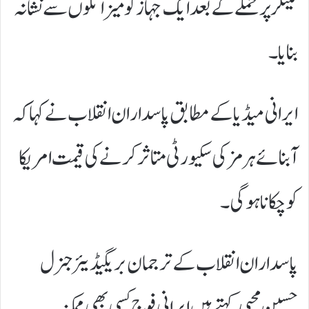
ٹینکر پر حملے کے بعد ایک جہاز کو میزائلوں سے نشانہ
بنایا۔
ایرانی میڈیا کے مطابق پاسداران انقلاب نے کہا کہ
آبنائے ہرمز کی سکیورٹی متاثر کرنے کی قیمت امریکا
کو چکانا ہوگی۔
پاسداران انقلاب کے ترجمان بریگیڈیئر جنرل
حسین محبی کہتے ہیں ایرانی فوج کسی بھی ممکنہ