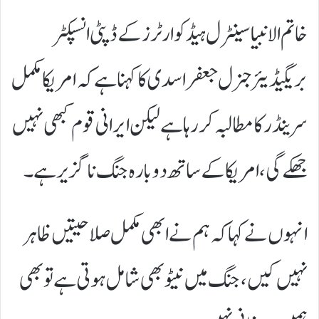
خاتم الانبیا سینٹرل ہیڈ کوارٹرز کے ڈپٹی انسپکٹر
بریگیڈیئر جنرل جعفر اسدی کا کہنا ہے کہ امریکا مکمل
سرینڈر کا مطالبہ کر رہا ہے لیکن ایرانی قوم کبھی نہیں
جھکے گی، امریکا کے ساتھ دوبارہ جنگ ناگزیر ہے۔
انہوں نے کہا کہ ہم نے ابھی مکمل صلاحیتیں ظاہر
نہیں کیں، جنگ میں نیٹو بھی شامل ہوتی ہے تو بھی