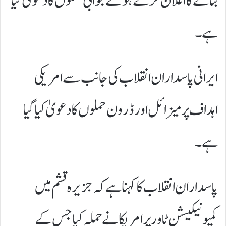
بنانے کا اعلان کرتے ہوئے جوابی حملوں کا دعویٰ کیا
ہے۔
ایرانی پاسداران انقلاب کی جانب سے امریکی
اہداف پر میزائل اور ڈرون حملوں کا دعویٰ کیا گیا
ہے۔
پاسداران انقلاب کا کہنا ہے کہ جزیرہ قشم میں
کمیونیکیشن ٹاور پر امریکا نے حملہ کیا جس کے