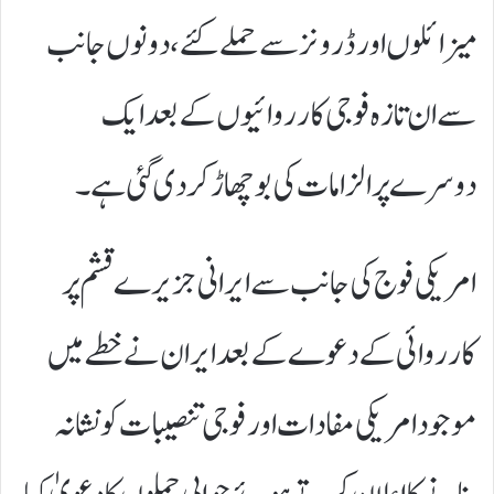
میزائلوں اور ڈرونز سے حملے کئے، دونوں جانب
سے ان تازہ فوجی کارروائیوں کے بعد ایک
دوسرے پر الزامات کی بوچھاڑ کر دی گئی ہے۔
امریکی فوج کی جانب سے ایرانی جزیرے قشم پر
کارروائی کے دعوے کے بعد ایران نے خطے میں
موجود امریکی مفادات اور فوجی تنصیبات کو نشانہ