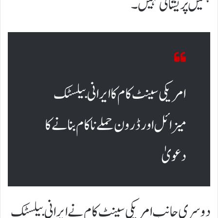
ہمیں پریشانی نہیں۔
امریکی سینٹ کام کا ایرانی بیلسٹک
میزائل اور ڈرون حملے ناکام بنانے کا
دعویٰ
دوسری جانب امریکی سینٹ کام نے ایرانی بیلسٹک