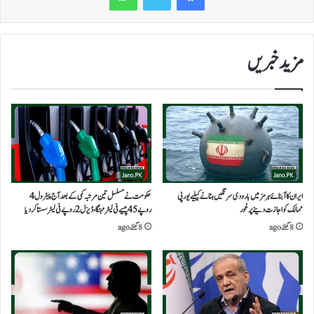
مزید خبریں
ایران کا آبنائے ہرمز میں بارودی سرنگیں ہٹانے کیلیے یورپی
حکومت نے مسلسل تین مرتبہ کمی کے بعد آج پیٹرول 4
ممالک کو اجازت دینے پر غور
روپے 45 پیسے فی لیٹرمہنگا،ڈیزل2روپے فی لیٹرسستاکردیا
8 گھنٹے ago
8 گھنٹے ago