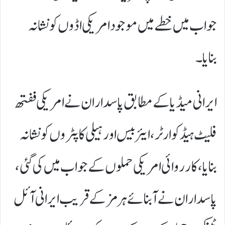
جواب میں خطے میں موجود امریکی اڈوں کو نشانہ
بنایا۔
ایرانی میڈیا کے مطابق پاسداران نے امریکی ففتھ
فلیٹ ہیڈکوارٹر، ایئربیس اور ہیلی کاپٹروں کو نشانہ
بنایا، کارروائی امریکی حملوں کے جواب میں کی گئی،
پاسداران نے آبنائے ہرمز کے قریب ایرانی آئل