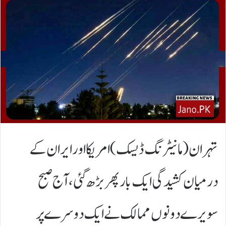
تہران(مانیٹرنگ ڈیسک) امریکا اور ایران کے
درمیان کشیدگی ایک بار پھر بڑھ گئی، آج صبح
سویرے دونوں ممالک نے ایک دوسرے پر