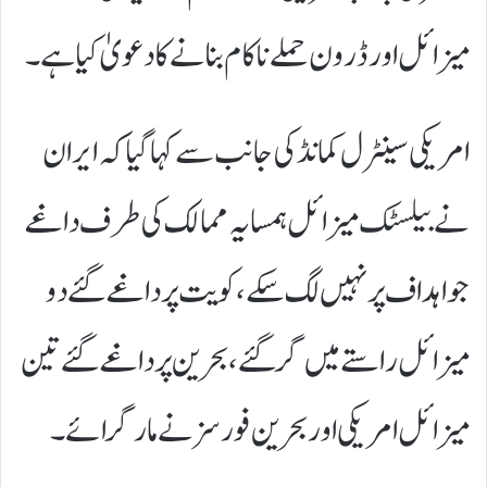
میزائل اور ڈرون حملے ناکام بنانے کا دعویٰ کیا ہے۔
امریکی سینٹرل کمانڈ کی جانب سے کہا گیا کہ ایران
نے بیلسٹک میزائل ہمسایہ ممالک کی طرف داغے
جو اہداف پر نہیں لگ سکے، کویت پر داغے گئے دو
میزائل راستے میں گر گئے، بحرین پر داغے گئے تین
میزائل امریکی اور بحرین فورسز نے مار گرائے۔