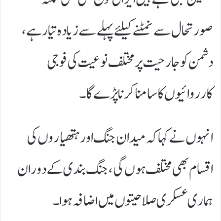
صورتحال سے نمٹنے کیلئے پہلے سے زیادہ تیار ہے،
دشمن کو جارحیت پر مختلف نوعیت کی فوجی
کارروائیوں کا سامنا کرنا پڑے گا۔
انہوں نے کہا کہ میدان جنگ اور ہتھیاروں کی
اقسام بھی مختلف ہوں گی، جنگ بندی کے دوران
ہماری عسکری صلاحیتوں میں اضافہ ہوا۔