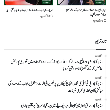
ایران غزہ پر جاری مذاکرات میں حماس کے ساتھ کھڑا
امریکا نے ایران سے وابستہ 3 اداروں پر عائد پابندیاں ختم کر دیں
ہوگا،مسعود پزشکیان
10 گھنٹے ago
10 گھنٹے ago
تازہ ترین
7 گھنٹے ago
وزیر آباد:عبدالرافع بٹ نے گوجرانوالہ بورڈ کے سالانہ امتحانات میں تیسری پوزیشن
حاصل کر کے گکھڑ کا نام روشن کر دیا
7 گھنٹے ago
وزیرآباد:پی ٹی آئی کی ممکنہ احتجاج کی کال پر پولیس ہائی الرٹ،سنٹرل پنجاب کے صدر کی
رہائش گاہ پر بھاری نفری تعینات
7 گھنٹے ago
وزیرآباد: سابق چیئرمین کابھائی سیلابی ریلے میں بہہ گیا، سرچ آپریشن جاری