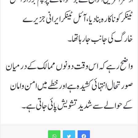
ٹینکر کو ناکارہ بنا دیا، آئل ٹینکر ایرانی جزیرے
خارگ کی جانب جا رہا تھا۔
واضح رہے کہ اس وقت دونوں ممالک کے درمیان
صورتحال انتہائی کشیدہ ہے اور خطے میں امن و امان
کے حوالے سے شدید تشویش پائی جاتی ہے۔
WhatsApp