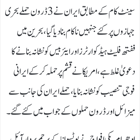
سینٹ کام کے مطابق ایران نے 3 ڈرون حملے بحری
جہازوں پر کئے جنہیں ناکام بنا دیا گیا، بحرین میں
ففتھ فلیٹ ہیڈکوارٹرز اور ایئر بیس کو نشانہ بنانے کا
دعویٰ غلط ہے، امریکا نے قشم پر حملہ کر کے ایرانی
فوجی تنصیب کو نشانہ بنایا، حملے ایران کی جانب سے
میزائل اور ڈرون حملوں کے جواب میں کئے گئے۔
ادھر امریکی افواج نے بوٹسوانا کے پرچم بردار آئل