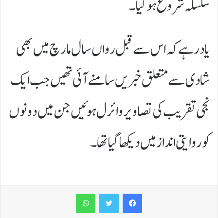
سلسلہ شروع ہو گیا۔
یاد رہے کہ اس سے قبل رواں سال مارچ میں بھی
شادی سے متعلق خبریں سامنے آئی تھیں جب ایک
نجی تقریب کی تصاویر وائرل ہوئیں جن میں دونوں
کو روایتی انداز میں دیکھا گیا تھا۔
WhatsApp