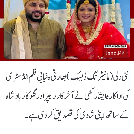
نئی دلی (مانیٹرنگ ڈیسک)بھارتی پنجابی فلم انڈسٹری
کی اداکارہ ایشا رکھی نے آخرکار ریپر اور گلوکار بادشاہ
کے ساتھ اپنی شادی کی تصدیق کر دی ہے۔