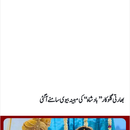
بھارتی گلوکار ’’بادشاہ‘‘ کی مبینہ بیوی سامنے آگئی