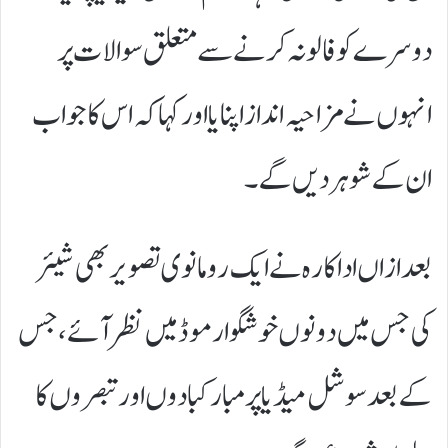
دوسرے کو فالو نہ کرنے سے متعلق سوالات پر
انہوں نے مزاحیہ انداز اپنایا اور کہا کہ اس کا جواب
ان کے شوہر دیں گے۔
بعد ازاں اداکارہ نے ایک رومانوی تصویر بھی شیئر
کی جس میں دونوں خوشگوار موڈ میں نظر آئے، جس
کے بعد سوشل میڈیا پر مبارکبادوں اور تبصروں کا