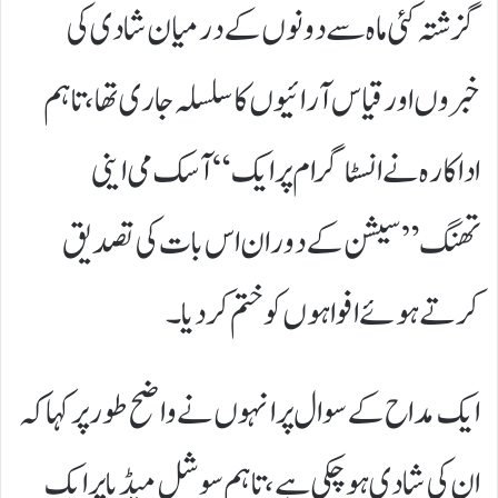
گزشتہ کئی ماہ سے دونوں کے درمیان شادی کی
خبروں اور قیاس آرائیوں کا سلسلہ جاری تھا، تاہم
اداکارہ نے انسٹاگرام پر ایک “آسک می اینی
تھنگ” سیشن کے دوران اس بات کی تصدیق
کرتے ہوئے افواہوں کو ختم کر دیا۔
ایک مداح کے سوال پر انہوں نے واضح طور پر کہا کہ
ان کی شادی ہو چکی ہے، تاہم سوشل میڈیا پر ایک