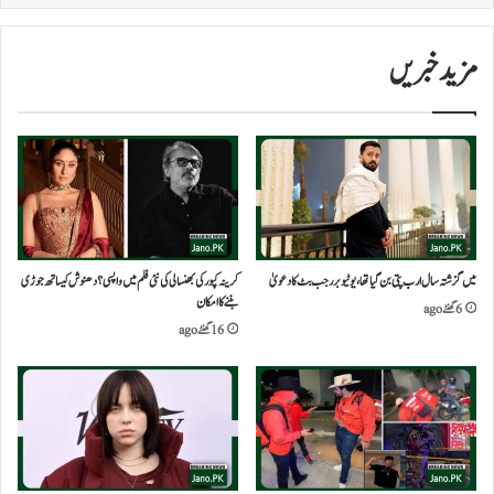
مزید خبریں
میں گزشتہ سال ارب پتی بن گیا تھا، یوٹیوبر رجب بٹ کا دعویٰ
کرینہ کپور کی بھنسالی کی نئی فلم میں واپسی؟ دھنوش کیساتھ جوڑی
بننے کا امکان
6 گھنٹے ago
16 گھنٹے ago