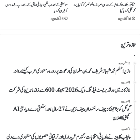
میکسیکو:ٹک ٹاک لائیو کے دوران معروف انفلوئنسر کو گولیاں مار
موسیقی کے بعد اب فلمی دنیا، بلی ایلش کے نئے روپ نے مداحوں
کر قتل کر دیا گیا
کو حیران کردیا
16 گھنٹے ago
16 گھنٹے ago
تازہ ترین
13 منٹس ago
وزیراعظم محمد شہباز شریف محمد بن سلمان کی دعوت پر دورہء سعودی عرب کیلئے روانہ
1 گھنٹہ ago
لاڑکانہ میں ورلڈ بریسٹ فیڈنگ ویک 2026 سیمینار، 600 سے زائد ماہرین کی شرکت
1 گھنٹہ ago
گوگل کو بڑا جھٹکا: چیف سائنسدان جیف ڈین نے 27 سال بعد استعفیٰ دے دیا، نئی AI
کمپنی کا اعلان
2 گھنٹے ago
پنجاب کابینہ نے بلدیاتی انتخابات، گندم خریداری اور ترقیاتی منصوبوں کی منظوری دے دی