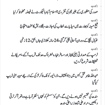
2 گھنٹے ago
صدر کی منظوری کے بغیر ججز کی تقرری؟ اسلام آباد ہائیکورٹ نے فیصلہ محفوظ کر لیا
2 گھنٹے ago
شیخ حسینہ کو بھارت میں میڈیا سے خطاب کی اجازت، بنگلادیش کا سخت احتجاج
2 گھنٹے ago
فٹبال میچ کے دوران آسمانی بجلی گر گئی، 24 سالہ کھلاڑی جاں بحق، 12 زخمی
2 گھنٹے ago
ٹرمپ کے صدارتی ہیلی کاپٹر اور مسافر طیارہ خطرناک حد تک قریب آ گئے، امریکا نے
تحقیقات شروع کر دیں
2 گھنٹے ago
عبداللہ طاہر قتل کیس میں بڑا انکشاف، ڈرائیور کو ٹک ٹاکر لڑکی کے ذریعے مبینہ ہنی ٹریپ
کیا گیا
2 گھنٹے ago
سندھ کی تقسیم نہیں ہونے دیں گے،جن کو ’سسٹم کولیپس‘ نظر آرہا ہے وہ تھر آ کر ترقی
دیکھیں،مراد علی شاہ وزیر اعلیٰ سندھ