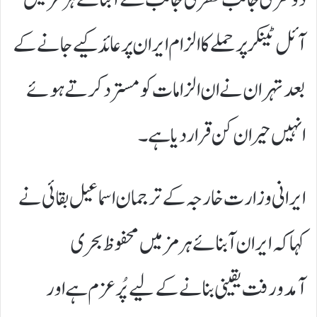
آئل ٹینکر پر حملے کا الزام ایران پر عائد کیے جانے کے
بعد تہران نے ان الزامات کو مسترد کرتے ہوئے
انہیں حیران کن قرار دیا ہے۔
ایرانی وزارت خارجہ کے ترجمان اسماعیل بقائی نے
کہا کہ ایران آبنائے ہرمز میں محفوظ بحری
آمدورفت یقینی بنانے کے لیے پُرعزم ہے اور