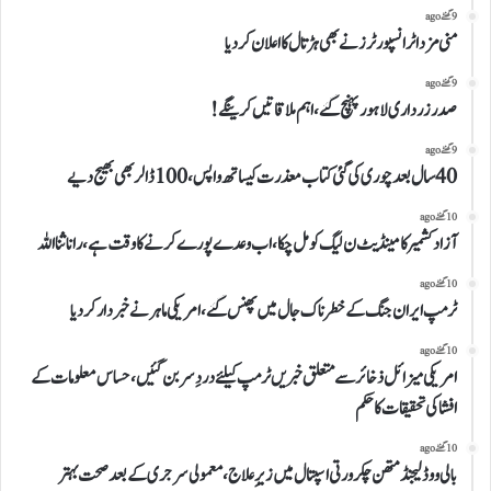
9 گھنٹے ago
منی مزداٹرانسپورٹرز نے بھی ہڑتال کااعلان کردیا
9 گھنٹے ago
صدرزرداری لاہور پہنچ گئے،اہم ملاقاتیں کرینگے!
9 گھنٹے ago
40سال بعدچوری کی گئی کتاب معذرت کیساتھ واپس،100ڈالر بھی بھیج دیے
10 گھنٹے ago
آزاد کشمیر کامینڈیٹ ن لیگ کو مل چکا،اب وعدے پورے کرنے کا وقت ہے،رانا ثنا اللہ
10 گھنٹے ago
ٹرمپ ایران جنگ کے خطرناک جال میں پھنس گئے، امریکی ماہر نے خبردار کردیا
10 گھنٹے ago
امریکی میزائل ذخائر سے متعلق خبریں ٹرمپ کیلئے دردِ سر بن گئیں،حساس معلومات کے
افشا کی تحقیقات کاحکم
10 گھنٹے ago
بالی ووڈ لیجنڈ متھن چکرورتی اسپتال میں زیرِ علاج، معمولی سرجری کے بعد صحت بہتر