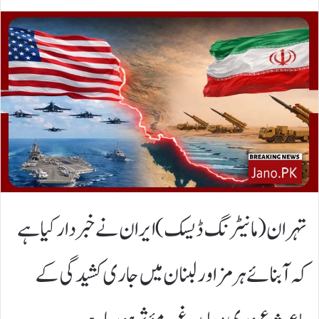
تہران (مانیٹرنگ ڈیسک) ایران نے خبردار کیا ہے
کہ آبنائے ہرمز اور لبنان میں جاری کشیدگی کے