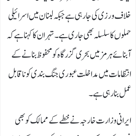
خلاف ورزی کی جا رہی ہے جبکہ لبنان میں اسرائیلی
حملوں کا سلسلہ بھی جاری ہے۔ تہران کا کہنا ہے کہ
آبنائے ہرمز میں بحری گزرگاہ کو محفوظ بنانے کے
انتظامات میں مداخلت عبوری جنگ بندی کو ناقابل
عمل بنا رہی ہے۔
ایرانی وزارت خارجہ نے خطے کے ممالک کو بھی