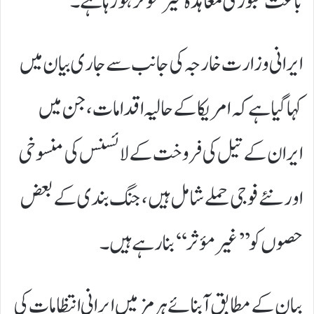
باعث عبوری معاہدہ غیر مؤثر ہو رہا ہے۔
ایرانی وزارت خارجہ کی جانب سے جاری بیان میں
کہا گیا ہے کہ امریکا کے حالیہ اقدامات، جن میں
ایران کے تیل کی فروخت کے لائسنس کی منسوخی
اور نئے فوجی حملے شامل ہیں، جنگ بندی کے بعض
حصوں کو ’’غیر مؤثر‘‘ بنا رہے ہیں۔
بیان کے مطابق آبنائے ہرمز میں ایرانی انتظامات کی