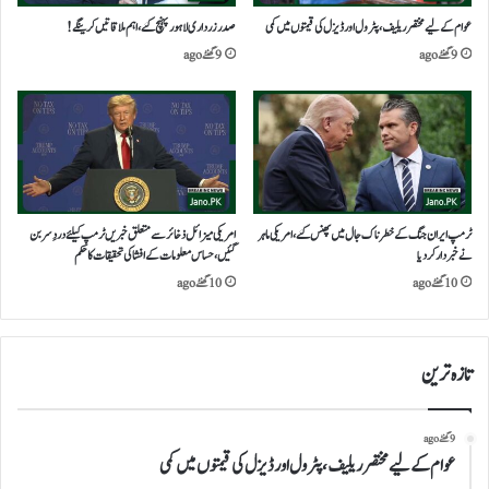
عوام کے لیے مختصر ریلیف، پٹرول اور ڈیزل کی قیمتوں میں کمی
صدرزرداری لاہور پہنچ گئے،اہم ملاقاتیں کرینگے!
9 گھنٹے ago
9 گھنٹے ago
ٹرمپ ایران جنگ کے خطرناک جال میں پھنس گئے، امریکی ماہر
امریکی میزائل ذخائر سے متعلق خبریں ٹرمپ کیلئے دردِ سر بن
نے خبردار کردیا
گئیں،حساس معلومات کے افشا کی تحقیقات کاحکم
10 گھنٹے ago
10 گھنٹے ago
تازہ ترین
9 گھنٹے ago
عوام کے لیے مختصر ریلیف، پٹرول اور ڈیزل کی قیمتوں میں کمی