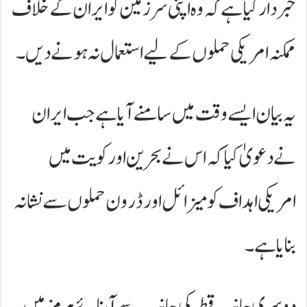
خبردار کیا ہے کہ وہ اپنی سرزمین کو ایران کے خلاف
ممکنہ امریکی حملوں کے لیے استعمال نہ ہونے دیں۔
یہ بیان ایسے وقت میں سامنے آیا ہے جب ایران
نے دعویٰ کیا کہ اس نے بحرین اور کویت میں
امریکی اہداف کو میزائل اور ڈرون حملوں سے نشانہ
بنایا ہے۔
دوسری جانب قطر کی جانب سے آبنائے ہرمز میں