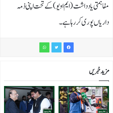
مفاہمتی یادداشت (ایم او یو) کے تحت اپنی ذمہ
داریاں پوری کر رہا ہے۔
WhatsApp
مزید خبریں