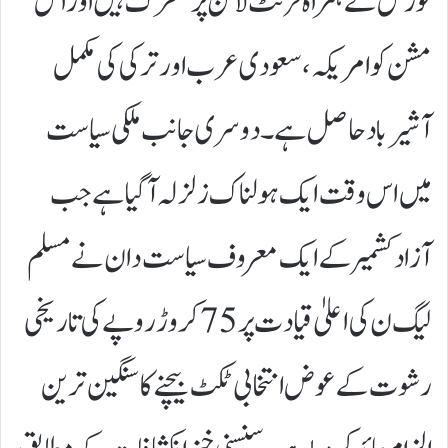
فورس کے ہمراہ فرنٹ لائن پر متحرک ہیں اور اس
مشن کو امریکہ، سعودی عرب اور ترکی کی مکمل
آشیرباد حاصل ہے۔ دوسری جانب ملکی سیاست
میں اس وقت ایک ہولناک زلزلہ آ گیا ہے جب
آزاد کشمیر کے ایک معروف سیاست دان نے مسلم
لیگ ن کی اعلیٰ قیادت پر 75 کروڑ روپے کی تاریخی
رشوت کے عوض انتخابی ٹکٹ بیچنے کا سنگین ترین