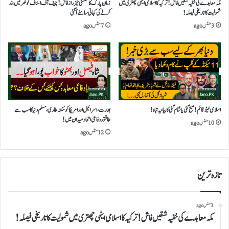
مکہ معاہدے کی خفیہ شقیں فاش!ترکیہ کا اسلامی ایٹمی چھتری میں
زمان پارک کا سنسنی خیز راز فاش!چیف آف اسٹاف کو گھر میں بند
شمولیت کا تاریخی فیصلہ!
کرنے کی کہانی سامنے آ گئی
3 منٹس ago
7 منٹس ago
اسلامی نیٹو قائم!صبح گئی یاشام گئی کا بیانیہ تباہ!
بھارت،اسرائیل اور امریکاکو سکتہ طاری،مسلم دنیا کاسب سے
طاقتور دفاعی اتحاد میدان میں!
10 منٹس ago
12 منٹس ago
تازہ ترین
3 منٹس ago
مکہ معاہدے کی خفیہ شقیں فاش!ترکیہ کا اسلامی ایٹمی چھتری میں شمولیت کا تاریخی فیصلہ!