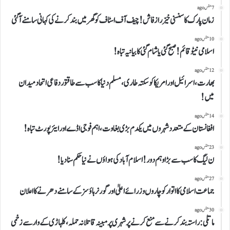
7 منٹس ago
زمان پارک کا سنسنی خیز راز فاش!چیف آف اسٹاف کو گھر میں بند کرنے کی کہانی سامنے آ گئی
10 منٹس ago
اسلامی نیٹو قائم!صبح گئی یاشام گئی کا بیانیہ تباہ!
12 منٹس ago
بھارت،اسرائیل اور امریکاکو سکتہ طاری،مسلم دنیا کاسب سے طاقتور دفاعی اتحاد میدان
میں!
14 منٹس ago
افغانستان کے متعدد شہروں میں یکدم بڑی بغاوت،اہم فوجی اڈے اور ایئرپورٹ تباہ!
23 منٹس ago
ن لیگ کاسب سے بڑاوہم دور!اسلام آباد کی ہواؤں نے نیا حکم سنا دیا!
27 منٹس ago
جماعت اسلامی کااتوارکوچاروں وزرائے اعلیٰ اور گورنر ہاؤسز کے سامنے دھرنے کا اعلان
30 منٹس ago
ماتلی: راستہ بند کرنے سے منع کرنے پر شہری پر مبینہ قاتلانہ حملہ، کلہاڑی کے وار سے زخمی