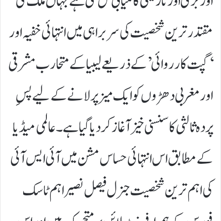
اور بڑی اور تاریخی کامیابی مل گئی ہے جہاں ملک کی
مقتدر ترین شخصیت کی سربراہی میں انتہائی خفیہ اور
‘گپت کارروائی’ کے ذریعے لیبیا کے متحارب مشرقی
اور مغربی دھڑوں کو ایک میز پر لانے کے لیے پسِ
پردہ ثالثی کا سنسنی خیز آغاز کر دیا گیا ہے۔ عالمی میڈیا
کے مطابق اس انتہائی حساس مشن میں آئی ایس آئی
کی اہم ترین شخصیت جنرل فیصل نصیر اہم ٹاسک