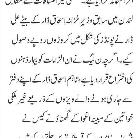
الزام عائد کر دیا ہے۔ سنسنی خیز انکشافات کے مطابق
لندن میں سابق وزیرِ خزانہ اسحاق ڈار کے بیٹے علی
ڈار نے پونڈز کی شکل میں کروڑوں روپے وصول
کیے۔ اگرچہ ن لیگ نے ان الزامات کو بیمار ذہنوں
کی اختراع قرار دیا ہے، تاہم اسحاق ڈار کے اپنے دفتر
سے جاری ہونے والے ویزوں کے ذریعے غیر ملکی
خواتین کے مبینہ اغوا کے گھناؤنے کیس نے