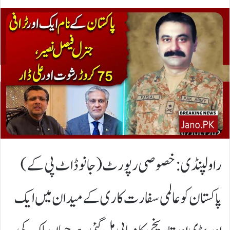
​راولپنڈی: خصوصی رپورٹ (جانو ڈاٹ پی کے)
پاکستان کو عالمی سفارت کاری کے میدان میں ایک