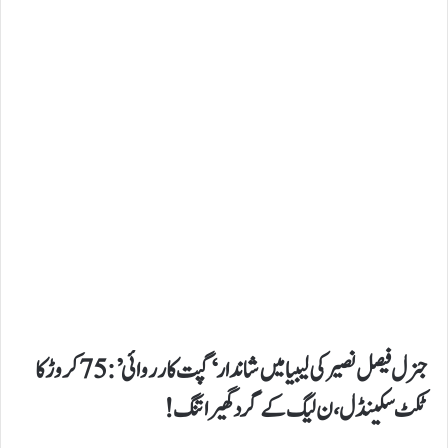
​جنرل فیصل نصیر کی لیبیا میں شاندار ‘گپت کارروائی’: 75 کروڑ کا
ٹکٹ سکینڈل، ن لیگ کے گرد گھیرا تنگ!