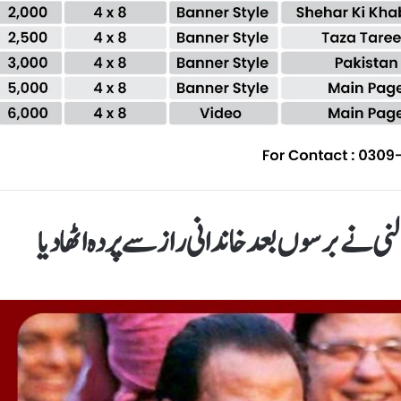
النی نے برسوں بعد خاندانی راز سے پردہ اٹھا دیا