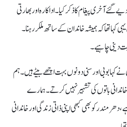
گئے آخری پیغام کا ذکر کیا۔ اداکارہ اور بھارتی
ی کہا تھا کہ ہمیشہ خاندان کے ساتھ ملکر رہنا۔
میت دینی چاہیے۔
 نے کہا بوبی اور سنی دونوں بہت اچھے بیٹے ہیں۔ ہم
اندانی باتوں کی تشہیر نہیں کرتے۔ ہمارے
 دھرمندر کو بھی کبھی اپنی ذاتی زندگی اور خاندانی
تھا۔