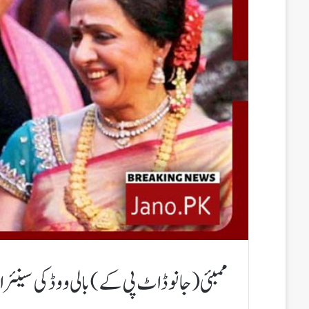
ممبئی(جانوڈاٹ پی کے)بالی ووڈ کی سینئر ا