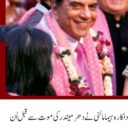
داکارہ ہیما مالنی نے دھرمیندر کی موت سے قبل اُن