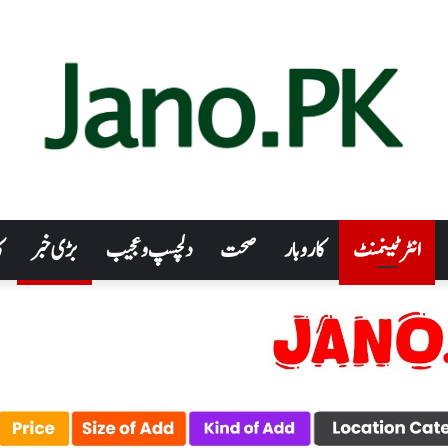
انٹرٹینمنٹ
کاروبار
صحت
دلچسپ و عجیب
بڑی خبر
ک