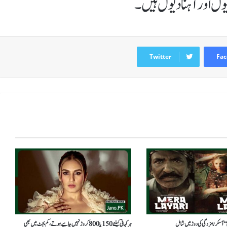
یول اور آہنا دیول ہیں۔
Twitter
Fac
ری‘‘ آسکر نامزدگی کی دوڑ میں شامل
ہر کہانی کیلئے 150 یا 800 کروڑ نہیں چاہیے ہوتے، کم بجٹ میں بھی