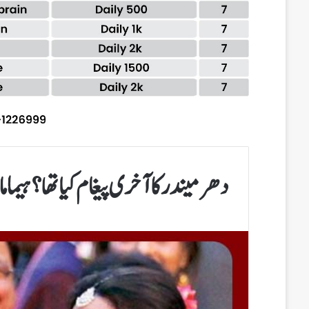
دھرمیندر کا آخری پیغام کیا تھا؟ ہیما م