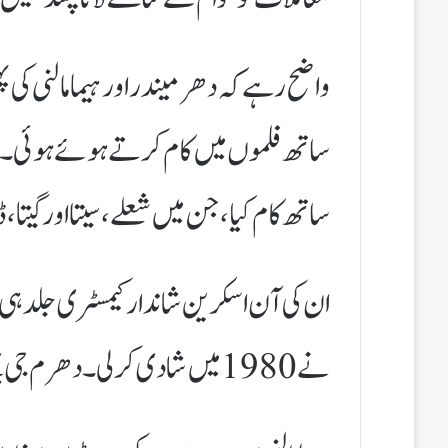
ساتھ فلموں میں کام کرتے ہوئے ہوئی۔ ب
ساتھ کام کیا، جن میں شعلے، سیتا اور گیت
ان کی آن اسکرین شاندار کیمسٹری جلد ہی 
نے 1980 میں شادی کر لی۔ دھرم جی پہلے ہی شادی شدہ اور ان کے چار بچے تھے۔