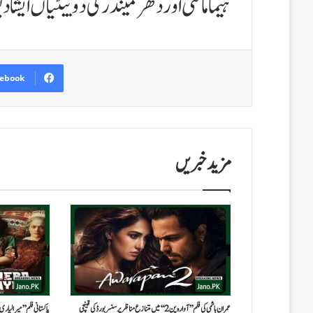
ہیما مالنی اور دھرمیندر کی دو بیٹیاں ایشا د
ebook
مزید خبریں
عمران ہاشمی کی فلم’’آوارہ پن 2‘‘میں متنازع مناظر پر سنسر بورڈ کی قینچی
پاکستانی فلم ’’میرا لیا