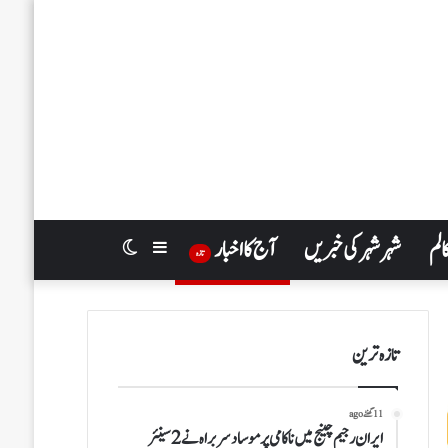
الم
شہر شہر کی خبریں
آج کا اخبار
Switch
Sidebar
تازہ
skin
تازہ ترین
11 گھنٹے ago
ایران رجیم چینج میں ناکامی پر موساد سربراہ نے 2 سینئر