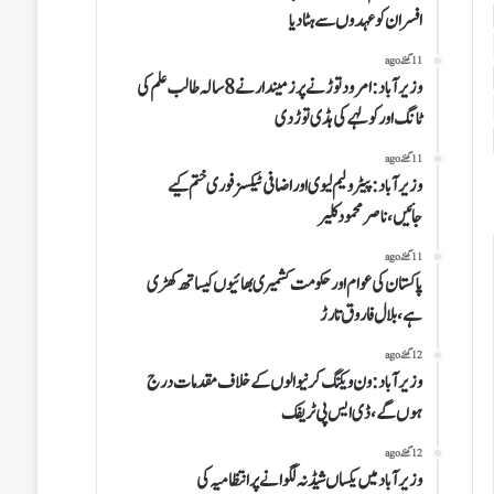
افسران کو عہدوں سے ہٹا دیا
11 گھنٹے ago
وزیرآباد:امرود توڑنے پر زمیندار نے 8 سالہ طالب علم کی
ٹانگ اور کولہے کی ہڈی توڑ دی
11 گھنٹے ago
وزیرآباد:پیٹرولیم لیوی اوراضافی ٹیکسز فوری ختم کیے
جائیں،ناصر محمود کلیر
11 گھنٹے ago
پاکستان کی عوام اور حکومت کشمیری بھائیوں کیساتھ کھڑی
ہے،بلال فاروق تارڑ
12 گھنٹے ago
وزیرآباد:ون ویلنگ کرنیوالوں کے خلاف مقدمات درج
ہوں گے،ڈی ایس پی ٹریفک
12 گھنٹے ago
وزیرآباد میں یکساں شیڈ نہ لگوانے پر انتظامیہ کی