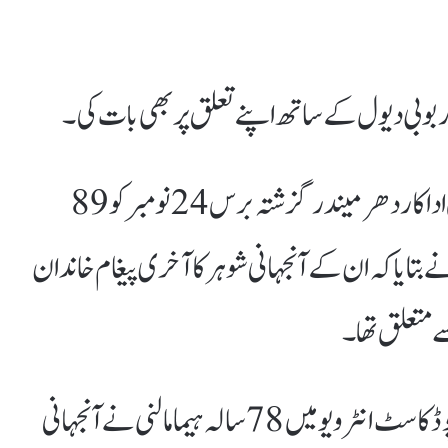
ور بوبی دیول کے ساتھ اپنے تعلق پر بھی بات کی۔
واضح رہے کہ ہندی سنیما کے سینئر ترین اداکار دھرمیندر گزشتہ برس 24 نومبر کو 89
بتایا کہ ان کے آنجہانی شوہر کا آخری پیغام خاندان
ے متعلق تھا۔
حال ہی میں ایک بھارتی میڈیا ادارےکو پوڈکاسٹ انٹرویو میں 78 سالہ ہیما مالنی نے آنجہانی