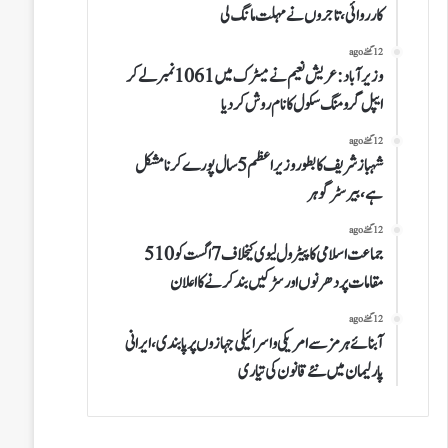
کارروائی،تاجروں نے مہلت مانگ لی
12 گھنٹے ago
وزیرآباد:عریش نعیم نے میٹرک میں 1061نمبرلے کر
ایپل گرومنگ سکول کا نام روش کردیا
12 گھنٹے ago
شہباز شریف کا بطور وزیراعظم 5 سال پورے کرنا مشکل
ہے،بیرسٹر گوہر
12 گھنٹے ago
جماعت اسلامی کا پیٹرول لیوی کیخلاف 7 اگست کو 510
مقامات پر دھرنوں اور سڑکیں بند کرنے کا اعلان
12 گھنٹے ago
آبنائے ہرمز سے امریکی و اسرائیلی جہازوں پر پابندی،ایرانی
پارلیمان میں نئے قانون کی تیاری