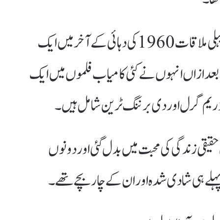
واضح رہے کہ دھرمیندر اور ہیما مالنی کی پہلی ملاقات 1960 کی دہائی کے آخر میں ایک
عد ازاں انہوں نے کئی کامیاب فلموں میں ایک
ا، ڈریم گرل اور دی برننگ ٹرین شامل ہیں۔
حقیقی زندگی کی محبت میں بدل گئی اور دونوں