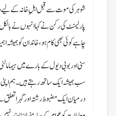
شوہر کی موت سے قبل اہلِ خانہ کے لیے دیے 
پارلیمنٹ کی رکن نے کہا انہوں نے بالکل یہ
چاہے کوئی بھی کام ہو، خاندان کو ہمیشہ اہ
سنی اور بوبی دیول کے بارے میں ہیما مالنی
سب ہمیشہ ایک ساتھ رہتے ہیں۔ ہم اپنی خ
درمیان ایک مضبوط رشتہ اور گہرا تعلق ہے،
معاملات کو عوام کے سامنے لانا پسند نہیں 