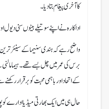
کا آخری پیغام بتا دیا۔
اداکارہ نے اپنے سوتیلے بیٹوں سنی دیول ا
برس کی عمر میں چل بسے تھے۔ ہیما مالنی نے 
کے اتحاد اور باہمی محبت کو برقرار رکھنے س