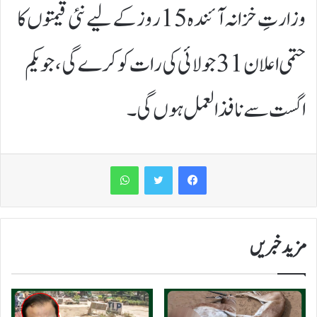
وزارتِ خزانہ آئندہ 15 روز کے لیے نئی قیمتوں کا
حتمی اعلان 31 جولائی کی رات کو کرے گی، جو یکم
اگست سے نافذالعمل ہوں گی۔
WhatsApp
مزید خبریں