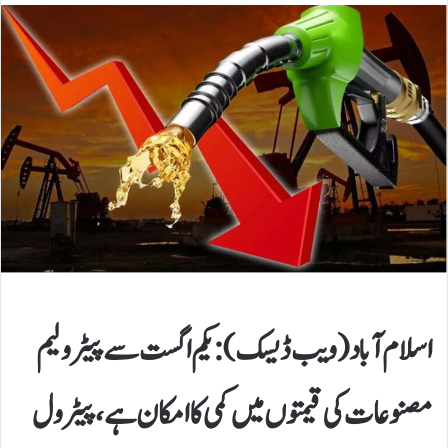
اسلام آباد (ویب ڈیسک): یکم اگست سے پیٹرولیم
مصنوعات کی قیمتوں میں کمی کا امکان ہے، پیٹرول