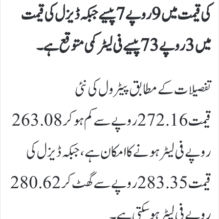
کی قیمت میں 9 روپے 7 پیسے جبکہ ڈیزل کی قیمت
میں 3 روپے 73 پیسے فی لیٹر کمی متوقع ہے۔
تفصیلات کے مطابق پیٹرول کی نئی
قیمت 272.16 روپے سے کم ہو کر 263.08
روپے فی لیٹر ہونے کا امکان ہے، جبکہ ڈیزل کی
قیمت 283.35 روپے سے گھٹ کر 280.62
روپے فی لیٹر ہو سکتی ہے۔