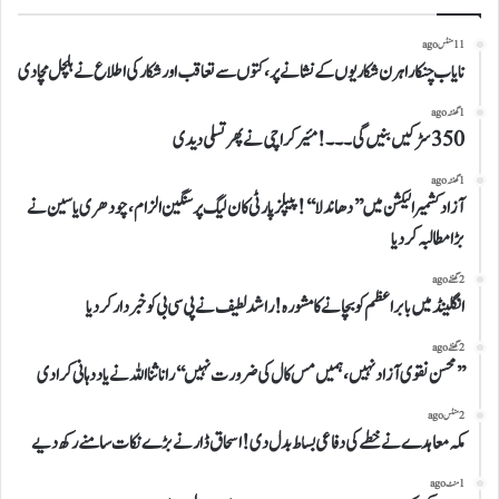
11 منٹس ago
نایاب چنکارا ہرن شکاریوں کے نشانے پر، کتوں سے تعاقب اور شکار کی اطلاع نے ہلچل مچا دی
1 گھنٹہ ago
350سڑکیں بنیں گی۔۔۔!مئیر کراچی نے پھر تسلی دیدی
1 گھنٹہ ago
آزادکشمیرالیکشن میں ’’دھاندلا‘‘!پیپلزپارٹی کان لیگ پرسنگین الزام،چودھری یاسین نے
بڑا مطالبہ کردیا
2 گھنٹے ago
انگلینڈمیں بابر اعظم کو بچانے کامشورہ!راشد لطیف نےپی سی بی کو خبردار کردیا
2 گھنٹے ago
’’محسن نقوی آزاد نہیں،ہمیں مس کال کی ضرورت نہیں‘‘راناثنا اللہ نے یاددہانی کرادی
2 منٹس ago
مکہ معاہدے نے خطے کی دفاعی بساط بدل دی!اسحاق ڈار نے بڑے نکات سامنے رکھ دیے
1 منٹ ago