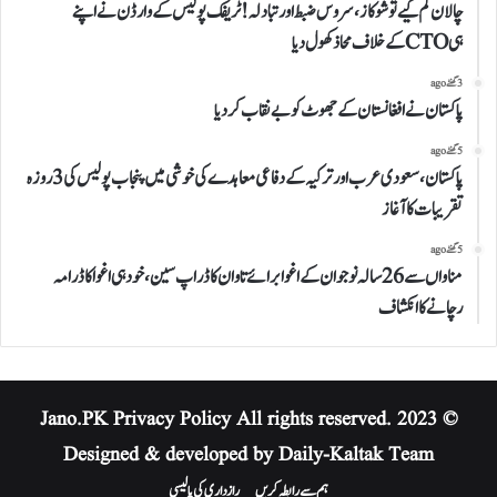
چالان کم کیے تو شوکاز، سروس ضبط اور تبادلہ!ٹریفک پولیس کے وارڈن نے اپنے
ہیCTOکے خلاف محاذکھول دیا
3 گھنٹے ago
پاکستان نے افغانستان کے جھوٹ کو بے نقاب کردیا
5 گھنٹے ago
پاکستان، سعودی عرب اور ترکیہ کے دفاعی معاہدے کی خوشی میں پنجاب پولیس کی 3 روزہ
تقریبات کا آغاز
5 گھنٹے ago
مناواں سے 26 سالہ نوجوان کے اغوا برائے تاوان کا ڈراپ سین، خود ہی اغوا کا ڈرامہ
رچانے کا انکشاف
Privacy Policy
All rights reserved.
© 2023 Jano.PK
Designed & developed by Daily-Kaltak Team
ہم سے رابطہ کریں
رازداری کی پالیسی