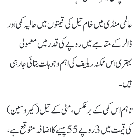
عالمی منڈی میں خام تیل کی قیمتوں میں حالیہ کمی اور
ڈالر کے مقابلے میں روپے کی قدر میں معمولی
بہتری اس ممکنہ ریلیف کی اہم وجوہات بتائی جا رہی
ہیں۔
تاہم اس کمی کے برعکس، مٹی کے تیل (کیروسین)
کی قیمت میں 3 روپے 55 پیسے کا اضافہ متوقع ہے،