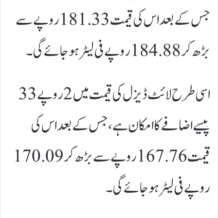
جس کے بعد اس کی قیمت 181.33 روپے سے
بڑھ کر 184.88 روپے فی لیٹر ہو جائے گی۔
اسی طرح لائٹ ڈیزل کی قیمت میں 2 روپے 33
پیسے اضافے کا امکان ہے، جس کے بعد اس کی
قیمت 167.76 روپے سے بڑھ کر 170.09
روپے فی لیٹر ہو جائے گی۔