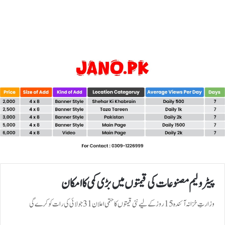
پیٹرولیم مصنوعات کی قیمتوں میں بڑی کمی کا امکان
وزارتِ خزانہ آئندہ 15 روز کے لیے نئی قیمتوں کا حتمی اعلان 31 جولائی کی رات کو کرے گی