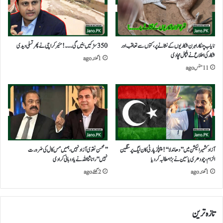
نایاب چنکارا ہرن شکاریوں کے نشانے پر، کتوں سے تعاقب اور
350سڑکیں بنیں گی۔۔۔!مئیر کراچی نے پھر تسلی دیدی
شکار کی اطلاع نے ہلچل مچا دی
1 گھنٹہ ago
11 منٹس ago
آزادکشمیرالیکشن میں ’’دھاندلا‘‘!پیپلزپارٹی کان لیگ پرسنگین
’’محسن نقوی آزاد نہیں،ہمیں مس کال کی ضرورت
الزام،چودھری یاسین نے بڑا مطالبہ کردیا
نہیں‘‘راناثنا اللہ نے یاددہانی کرادی
1 گھنٹہ ago
2 گھنٹے ago
تازہ ترین