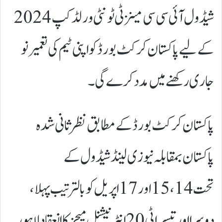
شیڈول آئی سی سی مینز ٹی ٹونٹی ورلڈ کپ 2024
کے لیے پاکستان کرکٹ بورڈ کو اپنی ٹیم کی تعمیر نو
جاری رکھنے میں مدد کرے گی۔
پاکستان کرکٹ بورڈ کے مطابق نظر ثانی شدہ
پاکستان بمقابلہ نیوزی لینڈ شیڈول کے
تحت 14، 15 اور 17 اپریل کو بالترتیب پہلا،
دوسرا اور تیسرا ٹی 20 انٹرنیشنل میچز کا انعقاد لاہور