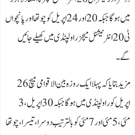
میں ہوگا جبکہ 20 اور 24 اپریل کو چوتھا اور پانچواں
ٹی 20 انٹرنیشنل میچز راولپنڈی میں کھیلے جائیں
گے۔
مزید بتایا کہ پہلا ایک روزہ بین الاقوامی میچ 26
اپریل کو راولپنڈی میں ہوگا جبکہ 30 اپریل، 3
مئی، 5 مئی اور 7 مئی کو بالترتیب دوسرا، تیسرا، چوتھا