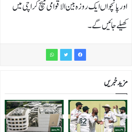
اور پانچواں ایک روزہ بین الاقوامی میچ کراچی میں
کھیلے جائیں گے۔
WhatsApp
مزید خبریں