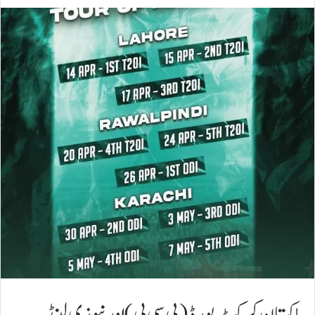
پاکستان کرکٹ بورڈ (پی سی بی) اور نیوزی لینڈ