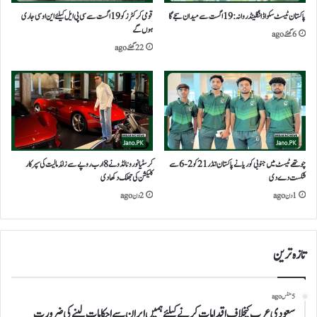
پاکستان ٹیسٹ سکواڈ انگلینڈ روانہ: 19 اگست سے میدان سجے گا
قومی کرکٹرز کو19اگست سے سی پی ایل کیلئے این او سی جاری
ہوں گے
6 گھنٹے ago
22 گھنٹے ago
چوتھے ٹیسٹ میں جنوبی کوریا نے پاکستان انڈر 21 کو 2-6 سے
کرسٹیانو رونالڈو نے 8 ارب روپے سے زائد مالیت کی سپر کار
شکست دے دی
کلیکشن کی جھلک دکھا دی
1 دن ago
2 دن ago
تازہ ترین
5 منٹس ago
سعودی عرب کیخلاف اقدامات کرنے کیلئے ہمیں ایران سے احکامات لینے کی ضرورت