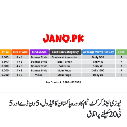
نیوزی لینڈ کرکٹ ٹیم کا دورہ پاکستان کا شیڈول، 5 ون ڈے اور 5
ٹی 20 کھیلنے پر اتفاق