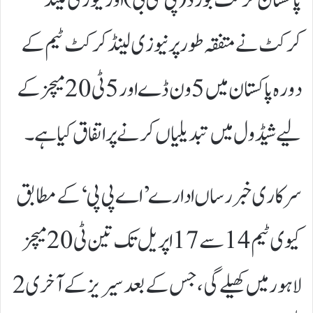
کرکٹ نے متفقہ طور پر نیوزی لینڈ کرکٹ ٹیم کے
دورہ پاکستان میں 5 ون ڈے اور 5 ٹی 20 میچز کے
لیے شیڈول میں تبدیلیاں کرنے پر اتفاق کیا ہے۔
سرکاری خبر رساں ادارے ’اے پی پی‘ کے مطابق
کیوی ٹیم 14 سے 17 اپریل تک تین ٹی 20 میچز
لاہور میں کھیلے گی، جس کے بعد سیریز کے آخری 2