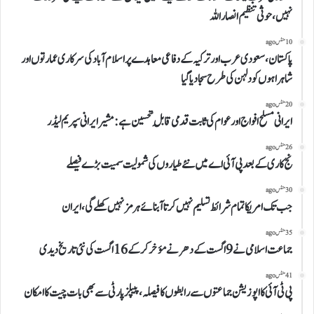
نہیں،حوثی تنظیم انصاراللہ
10 منٹس ago
پاکستان،سعودی عرب اور ترکیہ کے دفاعی معاہدے پراسلام آباد کی سرکاری عمارتوں اور
شاہراہوں کودلہن کی طرح سجا دیا گیا
20 منٹس ago
ایرانی مسلح افواج اورعوام کی ثابت قدمی قابلِ تحسین ہے: مشیر ایرانی سپریم لیڈر
26 منٹس ago
نج کاری کے بعد پی آئی اے میں نئے طیاروں کی شمولیت سمیت بڑے فیصلے
30 منٹس ago
جب تک امریکا تمام شرائط تسلیم نہیں کرتا آبنائے ہر مز نہیں کھلے گی،ایران
35 منٹس ago
جماعت اسلامی نے 9 اگست کے دھرنے مؤخر کرکے 16 اگست کی نئی تاریخ دیدی
41 منٹس ago
پی ٹی آئی کا اپوزیشن جماعتوں سے رابطوں کا فیصلہ، پیپلزپارٹی سے بھی بات چیت کا امکان