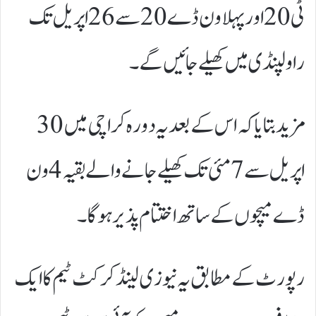
ٹی 20 اور پہلا ون ڈے 20 سے 26 اپریل تک
راولپنڈی میں کھیلے جائیں گے۔
مزید بتایا کہ اس کے بعد یہ دورہ کراچی میں30
اپریل سے 7 مئی تک کھیلے جانے والے بقیہ 4 ون
ڈے میچوں کے ساتھ اختتام پذیر ہوگا۔
رپورٹ کے مطابق یہ نیوزی لینڈ کرکٹ ٹیم کا ایک