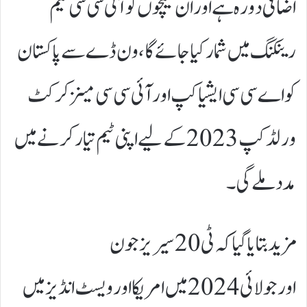
اضافی دورہ ہے اور ان میچوں کو آئی سی سی ٹیم
رینکنگ میں شمار کیا جائے گا، ون ڈے سے پاکستان
کو اے سی سی ایشیا کپ اور آئی سی سی مینز کرکٹ
ورلڈ کپ 2023 کے لیے اپنی ٹیم تیار کرنے میں
مدد ملے گی۔
مزید بتایا گیا کہ ٹی 20 سیریز جون
اورجولائی 2024 میں امریکا اور ویسٹ انڈیز میں