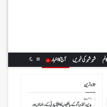
الم
شہر شہر کی خبریں
آج کا اخبار
Switch
Sidebar
تازہ
skin
تازہ ترین
3 منٹس ago
بدین: ٹنڈوباگو کے رہائشیوں کا پیپلز پارٹی کے رہنماؤں اور