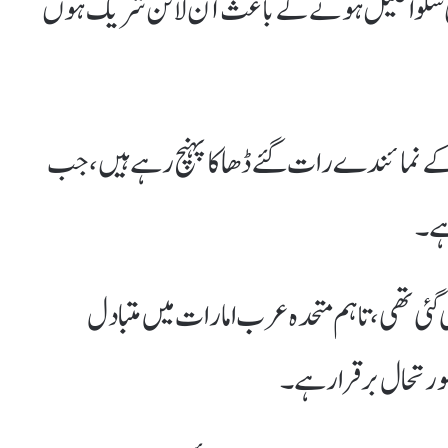
 سلوا علیل ہونے کے باعث آن لائن شریک ہوں
کے نمائندے رات گئے ڈھاکا پہنچ رہے ہیں، جب
ہے۔
 گئی تھی، تاہم متحدہ عرب امارات میں متبادل
صورتحال برقرار ہے۔