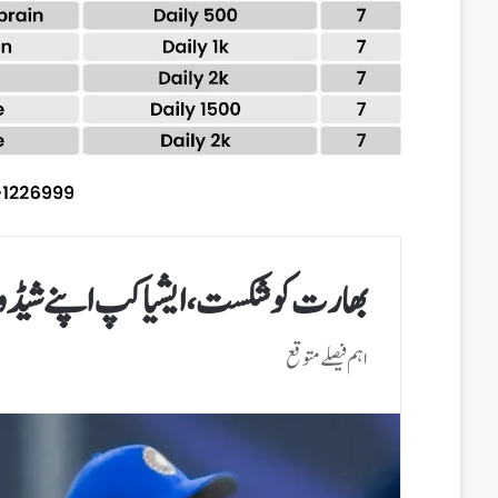
بھارت کو شکست، ایشیا کپ اپنے شیڈو
اہم فیصلے متوقع