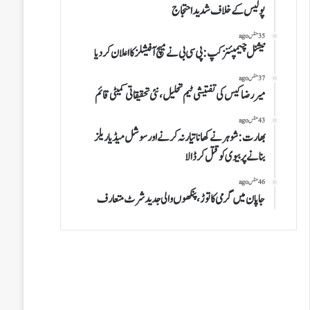
پولیس کے خلاف شدید احتجاج
35 منٹس ago
نیشنل چیمپئنز کپ: پی سی بی نے میچ آفیشلز کا اعلان کر دیا
37 منٹس ago
میر رضا کیس کی تفتیشی ٹیم تحلیل، نئی تحقیقاتی کمیٹی قائم
43 منٹس ago
بھارت:شوہر نے کھانا تیار نہ کرنے اور سوشل میڈیا ریلز
بنانے پر بیوی کو قتل کرڈالا
46 منٹس ago
جاپان میں گرمی کا توڑ، پنکھوں والی جدید شرٹ متعارف