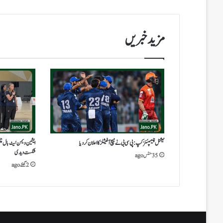
مزید خبریں
نیشنل چیمپئنز کپ: پی سی بی نے میچ آفیشلز کا اعلان کر دیا
شکست دیدی
35 منٹس ago
2 گھنٹے ago