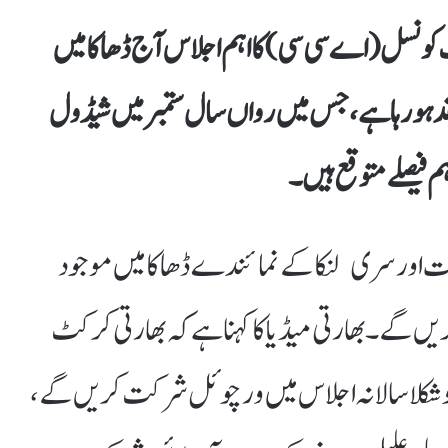
نسل (اے سی سی) کا اہم اجلاس آج ڈھاکا میں
 ہو رہا ہے، جس میں رواں سال ستمبر میں شیڈول
م فیصلے متوقع ہیں۔
 اور سری لنکا کے نمائندے ڈھاکا میں موجود
 گے۔ بھارتی میڈیا کا کہنا ہے کہ بھارتی کرکٹ
و شکلا سالانہ اجلاس میں ورچوئل شرکت کریں گے،