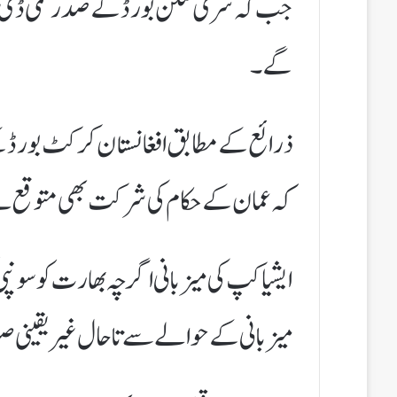
جب کہ سری لنکن بورڈ کے صدر شمی ڈی
گے۔
ذرائع کے مطابق افغانستان کرکٹ بورڈ 
کہ عمان کے حکام کی شرکت بھی متوقع 
ایشیا کپ کی میزبانی اگرچہ بھارت کو سونپی
میزبانی کے حوالے سے تاحال غیر یقینی 