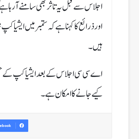
اجلاس سے قبل یہ تاثر بھی سامنے آ رہا ہے 
اور ذرائع کا کہنا ہے کہ ستمبر میں ایشیا
ہیں۔
اے سی سی اجلاس کے بعد ایشیا کپ کے حتم
کیے جانے کا امکان ہے۔
ebook