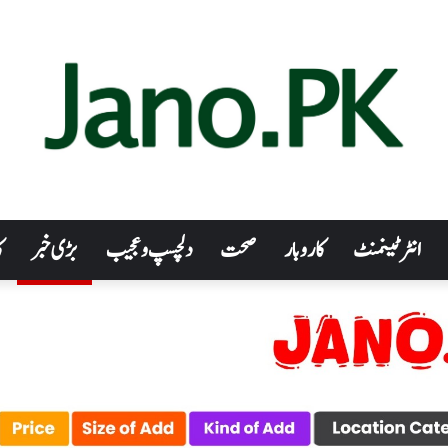
انٹرٹینمنٹ
کاروبار
صحت
دلچسپ و عجیب
بڑی خبر
ک