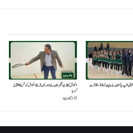
ایشین ویمن نیٹ بال چیمپئن شپ،پاکستان نے جاپان کو 34-58 سے
اسکواش لیجنڈ جہانگیر خان نے لاہور میں 3 نئے اسکواش کورٹس کا افتتاح
کردیا
2 گھنٹے ago