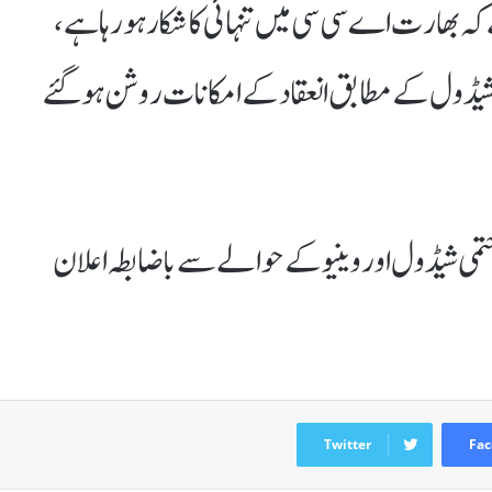
کہ بھارت اے سی سی میں تنہائی کا شکار ہو رہا ہے،
 کپ شیڈول کے مطابق انعقاد کے امکانات روشن ہو گئے
ی شیڈول اور وینیو کے حوالے سے باضابطہ اعلان
Twitter
Fac