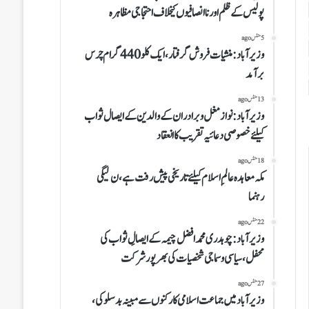
پولیس کے ظلم اور ناانصافیوں کیخلاف احتجاجی مظاہرہ
5 منٹس ago
وزیرآباد:منشیات فروش گرفتار،ایک کلو 440 گرام چرس
برآمد
13 منٹس ago
وزیرآباد: نواز مغل وبرادران کے والدین کے ایصال ثواب
کیلئے خصوصی دعائیہ تقریب کا انعقاد
18 منٹس ago
مکہ معاہدہ عالمِ اسلام کیلئے تاریخی پیش رفت ہے،ن لیگی
رہنما
22 منٹس ago
وزیرآباد:چوہدری محمد افضل چیمہ کے ایصالِ ثواب کی
محفل،سیاسی و سماجی شخصیات کی بھرپورشرکت
27 منٹس ago
وزیرآباد میں جماعت اسلامی کارکنوں سے مبینہ بدسلوکی،