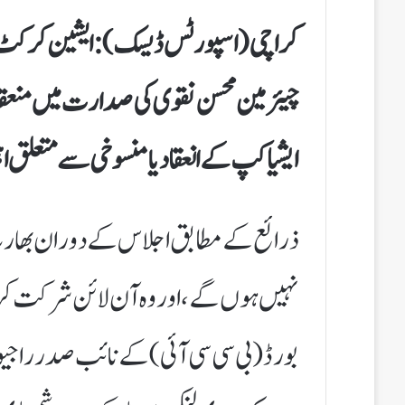
کراچی (اسپورٹس ڈیسک): ایشین کرکٹ کو
چیئرمین محسن نقوی کی صدارت میں منعقد
ایشیا کپ کے انعقاد یا منسوخی سے متعلق اہ
ذرائع کے مطابق اجلاس کے دوران بھارت
نہیں ہوں گے، اور وہ آن لائن شرکت کریں
بورڈ (بی سی سی آئی) کے نائب صدر راجی