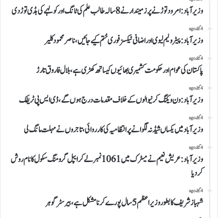
وزیرآباد:امرود توڑنے پر زمیندار نے 8 سالہ طالب علم کی ٹانگ اور کولہے کی ہڈی توڑ دی
4 گھنٹے ago
وزیرآباد:پیٹرولیم لیوی اوراضافی ٹیکسز فوری ختم کیے جائیں،ناصر محمود کلیر
4 گھنٹے ago
پاکستان کی عوام اور حکومت کشمیری بھائیوں کیساتھ کھڑی ہے،بلال فاروق تارڑ
4 گھنٹے ago
وزیرآباد:ون ویلنگ کرنیوالوں کے خلاف مقدمات درج ہوں گے،ڈی ایس پی ٹریفک
4 گھنٹے ago
وزیرآباد میں یکساں شیڈ نہ لگوانے پر انتظامیہ کی کارروائی،تاجروں نے مہلت مانگ لی
4 گھنٹے ago
وزیرآباد:عریش نعیم نے میٹرک میں 1061نمبرلے کر ایپل گرومنگ سکول کا نام روش
کردیا
4 گھنٹے ago
شہباز شریف کا بطور وزیراعظم 5 سال پورے کرنا مشکل ہے،بیرسٹر گوہر