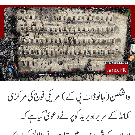
واشنگٹن(جانوڈاٹ پی کے)امریکی فوج کی مرکزی
کمانڈ کے سربراہ
بریڈ کوپر
نے دعویٰ کیا ہے کہ