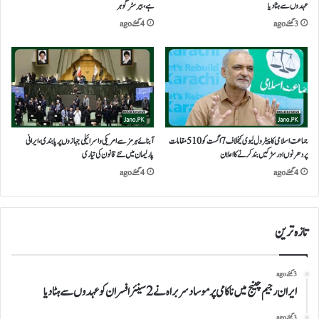
عہدوں سے ہٹا دیا
ہے،بیرسٹر گوہر
3 گھنٹے ago
4 گھنٹے ago
جماعت اسلامی کا پیٹرول لیوی کیخلاف 7 اگست کو 510 مقامات
آبنائے ہرمز سے امریکی و اسرائیلی جہازوں پر پابندی،ایرانی
پر دھرنوں اور سڑکیں بند کرنے کا اعلان
پارلیمان میں نئے قانون کی تیاری
4 گھنٹے ago
4 گھنٹے ago
تازہ ترین
3 گھنٹے ago
ایران رجیم چینج میں ناکامی پر موساد سربراہ نے 2 سینئر افسران کو عہدوں سے ہٹا دیا
3 گھنٹے ago