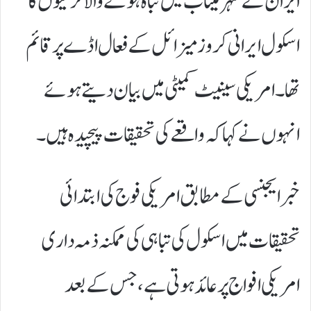
ایران کے شہر
میناب
میں تباہ ہونے والا لڑکیوں کا
اسکول ایرانی کروز میزائل کے فعال اڈے پر قائم
تھا۔ امریکی سینیٹ کمیٹی میں بیان دیتے ہوئے
انہوں نے کہا کہ واقعے کی تحقیقات پیچیدہ ہیں۔
خبر ایجنسی کے مطابق امریکی فوج کی ابتدائی
تحقیقات میں اسکول کی تباہی کی ممکنہ ذمہ داری
امریکی افواج پر عائد ہوتی ہے، جس کے بعد