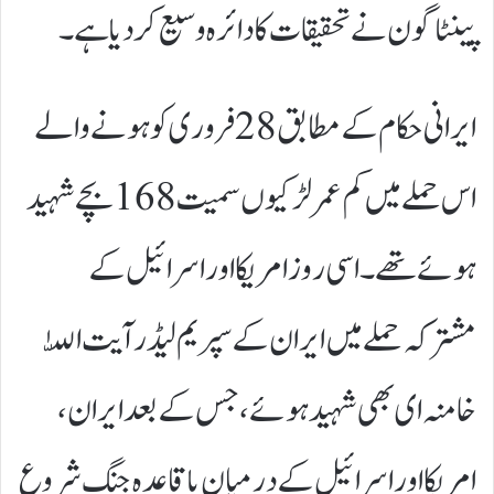
پینٹاگون نے تحقیقات کا دائرہ وسیع کردیا ہے۔
ایرانی حکام کے مطابق 28 فروری کو ہونے والے
اس حملے میں کم عمر لڑکیوں سمیت 168 بچے شہید
ہوئے تھے۔ اسی روز امریکا اور اسرائیل کے
مشترکہ حملے میں ایران کے سپریم لیڈر
آیت اللّٰہ
خامنہ ای
بھی شہید ہوئے، جس کے بعد ایران،
امریکا اور اسرائیل کے درمیان باقاعدہ جنگ شروع