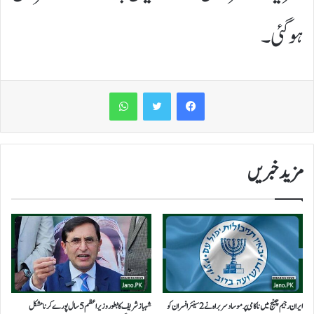
ہوگئی۔
WhatsApp
مزید خبریں
ایران رجیم چینج میں ناکامی پر موساد سربراہ نے 2 سینئر افسران کو
شہباز شریف کا بطور وزیراعظم 5 سال پورے کرنا مشکل