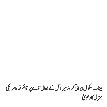
میناب سکول ایرانی کروز میزائل کے فعال اڈے پر قائم تھا،امریکی
جنرل کا دعویٰ