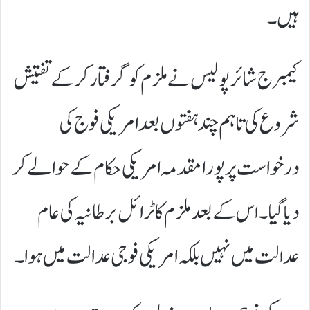
ہیں۔
کیمبرج شائر پولیس نے ملزم کو گرفتار کر کے تفتیش
شروع کی تاہم چند ہفتوں بعد امریکی فوج کی
درخواست پر پورا مقدمہ امریکی حکام کے حوالے کر
دیا گیا۔ اس کے بعد ملزم کا ٹرائل برطانیہ کی عام
عدالت میں نہیں بلکہ امریکی فوجی عدالت میں ہوا۔