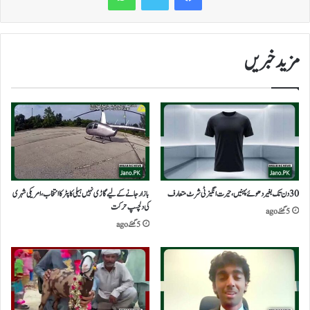
مزید خبریں
30 دن تک بغیر دھوئے پہنیں،حیرت انگیز ٹی شرٹ متعارف
بازار جانے کے لیے گاڑی نہیں ہیلی کاپٹر کا انتخاب،امریکی شہری
کی دلچسپ حرکت
5 گھنٹے ago
5 گھنٹے ago