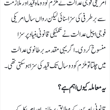
امریکی فوجی عدالت نے ملزم کو دو ماہ قید اور ملازمت
سے برطرفی کی سزا سنائی لیکن رواں سال امریکی
فوجی اپیل عدالت نے تکنیکی قانونی بنیاد پر سزا
منسوخ کر دی۔ اگر یہی مقدمہ برطانوی عدالت
میں چلتا تو ملزم کو دو سال تک قید کی سزا ہو سکتی تھی۔
یہ معاملہ کیوں اہم ہے؟
قانونی ماہرین کے مطابق برطانیہ اور امریکا کے