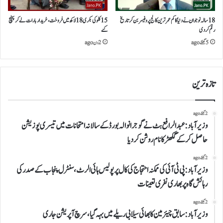
18 سالہ نوجوان نے دنیا کا کم عمر ترین کالج پروفیسر بن کر تاریخ
15 کلو کی بکری 18 لاکھ میں فروخت،خریداربارات لے کر پہنچ
رقم کر دی
گئے
5 گھنٹے ago
2 دن ago
تازہ ترین
2 گھنٹے ago
وزیر آباد:عبدالرافع بٹ نے گوجرانوالہ بورڈ کے سالانہ امتحانات میں تیسری پوزیشن
حاصل کر کے گکھڑ کا نام روشن کر دیا
2 گھنٹے ago
وزیرآباد:پی ٹی آئی کی ممکنہ احتجاج کی کال پر پولیس ہائی الرٹ،سنٹرل پنجاب کے صدر کی
رہائش گاہ پر بھاری نفری تعینات
2 گھنٹے ago
وزیرآباد: سابق چیئرمین کابھائی سیلابی ریلے میں بہہ گیا، سرچ آپریشن جاری