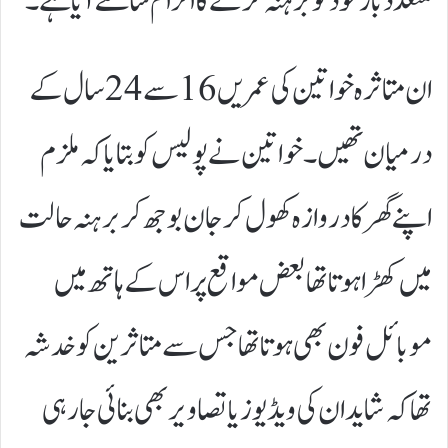
متعدد بار خود کو برہنہ کرنے کا الزام سامنے آیا ہے۔
ان متاثرہ خواتین کی عمریں 16 سے 24 سال کے
درمیان تھیں۔ خواتین نے پولیس کو بتایا کہ ملزم
اپنے گھر کا دروازہ کھول کر جان بوجھ کر برہنہ حالت
میں کھڑا ہوتا تھا بعض مواقع پر اس کے ہاتھ میں
موبائل فون بھی ہوتا تھا جس سے متاثرین کو خدشہ
تھا کہ شاید ان کی ویڈیوز یا تصاویر بھی بنائی جا رہی