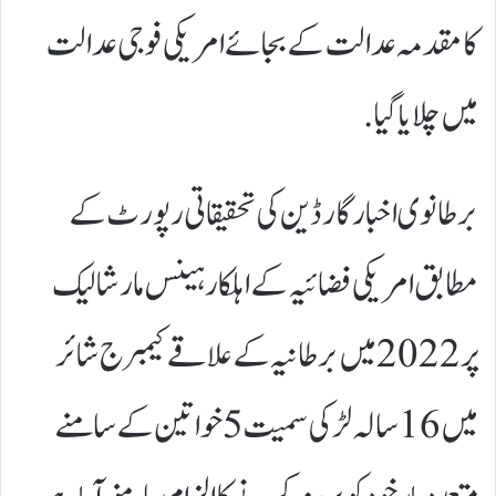
کا مقدمہ عدالت کے بجائے امریکی فوجی عدالت
میں چلایا گیا.
برطانوی اخبار گارڈین کی تحقیقاتی رپورٹ کے
مطابق امریکی فضائیہ کے اہلکار ہینس مارشالیک
پر 2022 میں برطانیہ کے علاقے کیمبرج شائر
میں 16 سالہ لڑکی سمیت 5 خواتین کے سامنے