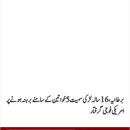
برطانیہ،16 سالہ لڑکی سمیت 5 خواتین کے سامنے برہنہ ہونے پر
امریکی فوجی گرفتار