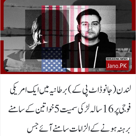
لندن(جانوڈاٹ پی کے)برطانیہ میں ایک امریکی
فوجی پر 16 سالہ لڑکی سمیت 5 خواتین کے سامنے
برہنہ ہونے کے الزامات سامنے آئے جس