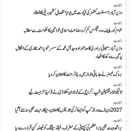
2 گھنٹے ago
وزیرآباد:اسسٹنٹ کمشنر کی قیادت میں یومِ استحصالِ کشمیر ریلی کا انعقاد
2 گھنٹے ago
عوام کو ریلیف دو، ٹیکس کم کرو،جماعت اسلامی خواتین کا حکومت سے مطالبہ
2 گھنٹے ago
وزیرآباد:صحافی برادری کا صاحبزادہ سید آل محمد کے سسر تنویر احمد بخاری کے انتقال
پرگہرے دکھ کا اظہار
3 گھنٹے ago
بروک لیسنر نے جذباتی انداز میں ریٹائرمنٹ کا اعلان کردیا
3 گھنٹے ago
تائیکوانڈو چیمپئن شپ: کراچی کے نوجوان کھلاڑی نے 3 میڈلز جیت لیے
3 گھنٹے ago
2027 ون ڈے ورلڈکپ کوالیفائر کی تاریخوں کا اعلان، نیا فارمیٹ بھی سامنے آگیا
3 گھنٹے ago
براتھ ویٹ بھی بابر اعظم کی کپتانی کے معترف، فیلڈ سیٹنگ کو فیصلہ کن قرار دے دیا