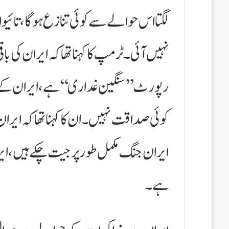
لگتا اس حوالے سے کوئی تنازع ہوگا، تائی
نہیں آئی۔ٹرمپ کا کہنا تھا کہ ایران کی ب
کوئی صداقت نہیں۔ان کا کہنا تھا کہ ایرا
ایران جنگ مکمل طور پر جیت چکے ہیں، ایرا
ہے۔