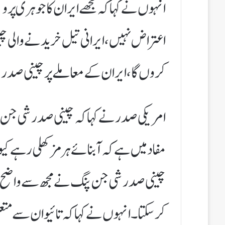
اعتراض نہیں، ایرانی تیل خریدنے والی چین
کروں گا، ایران کے معاملے پر چینی صدر ک
امریکی صدر نے کہا کہ چینی صدر شی جن 
چینی صدر شی جن پنگ نے مجھ سے واضح طو
کرسکتا۔انہوں نے کہا کہ تائیوان سے متعلق 