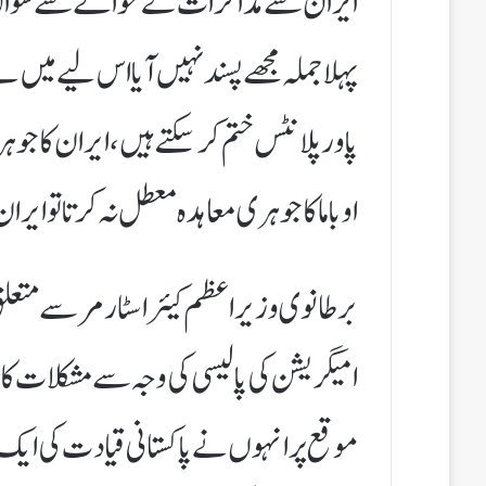
ایران سے مذاکرات کے حوالے سے سوال پ
پہلا جملہ مجھے پسند نہیں آیا اس لیے می
پاور پلانٹس ختم کرسکتے ہیں،ایران کا جوہری
اوباما کا جوہری معاہدہ معطل نہ کرتا تو ایرا
برطانوی وزیراعظم کیئر اسٹارمر سے متعلق س
امیگریشن کی پالیسی کی وجہ سے مشکلات کا
موقع پر انہوں نے پاکستانی قیادت کی ایک 