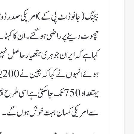
چھوٹ دینے پر راضی ہوگئے۔ان کا کہنا ہ
کہا ہے کہ ایران جوہری ہتھیار حاصل نہی
ہو
یہتعداد750تک جاسکتی ہے اسی 
سے امریکی کسان بہت خوش ہوں گے۔