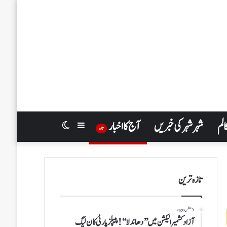
الم
شہر شہر کی خبریں
آج کا اخبار
Switch
Sidebar
تازہ
skin
تازہ ترین
5 منٹس ago
آزادکشمیرالیکشن میں ’’دھاندلا‘‘!پیپلزپارٹی کان لیگ