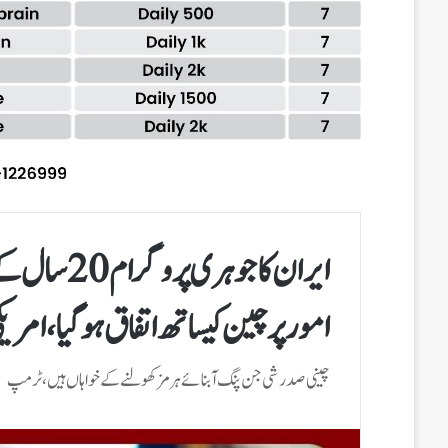
ایران کا ج
امورپر چین کیساتھ اتفاق ہوگیا،امری
چینی صدر شی جن پنگ آبنائے ہرمز کھولنے کے خواہاں ہیں،ٹرمپ