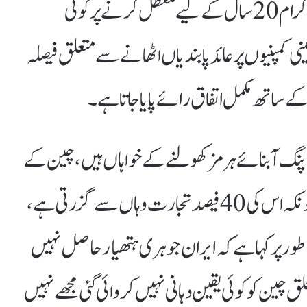
انہوں نے کہا کہ مجھے ایران کا جوہری پروگرام20سال کے لیے معطل کرنے پر کوئی
ی کمپنیوں پر عائد پابندیاں اٹھانے سے متعلق فیصلہ
ے ساتھ مکمل اتفاق رائے پایا جاتا ہے۔
پنگ آبنائے ہرمز کھولنے کے خواہاں ہیں، چین کے
مفاد میں ہے کہ آبنائے ہرمز کھلی رہے کیونکہ اس کی40فیصد تجارت وہاں سے گزرتی ہے،
ر پر کہا ہے کہ ایران جوہری ہتھیار حاصل نہیں
چین کو کوئی یقین دہانی نہیں کروائی گئی مجھے نہیں