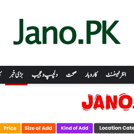
انٹرٹینمنٹ
کاروبار
صحت
دلچسپ و عجیب
بڑی خبر
ک