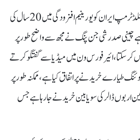
بیجنگ(جانوڈاٹ پی کے)امریکی صدر ڈونلڈ ٹرمپ ایران کو یورینیم افزودگی میں 20سال کی
ے چینی صدر شی جن پنگ نے مجھ سے واضح طور پر
ں کرسکتا،ائیر فورس ون میں میڈیا سے گفتگو کرتے
ئے انہوں نے کہا کہ چین نے200بوئنگ طیارے خریدنے پر اتفاق کیا ہے،ممکنہ طور پر
طرح چین اربوں ڈالر کی سویابین خریدنے جارہا ہے جس