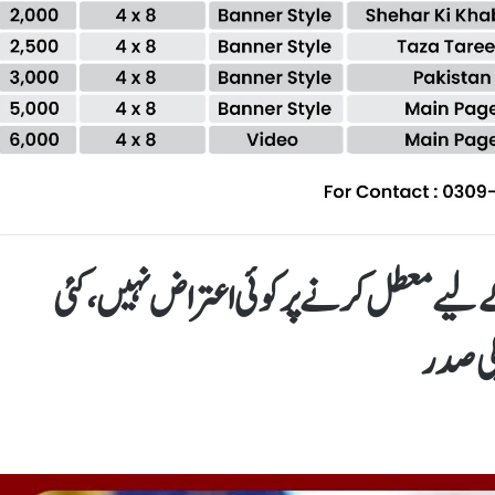
وہری پروگرام20سال کے لیے معطل کرنے پر کوئی اعتراض نہیں،کئی
کی صدر