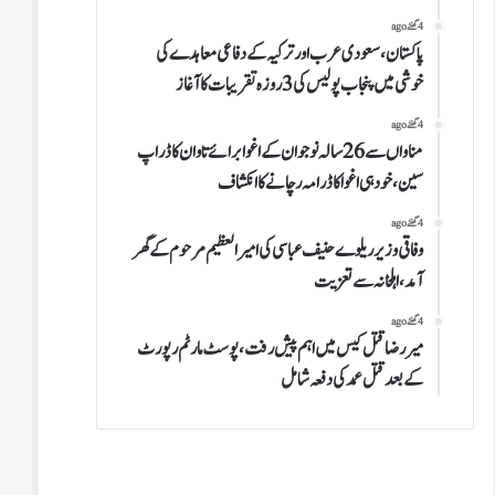
4 گھنٹے ago
پاکستان، سعودی عرب اور ترکیہ کے دفاعی معاہدے کی
خوشی میں پنجاب پولیس کی 3 روزہ تقریبات کا آغاز
4 گھنٹے ago
مناواں سے 26 سالہ نوجوان کے اغوا برائے تاوان کا ڈراپ
سین، خود ہی اغوا کا ڈرامہ رچانے کا انکشاف
4 گھنٹے ago
وفاقی وزیر ریلوے حنیف عباسی کی امیر العظیم مرحوم کے گھر
آمد، اہلخانہ سے تعزیت
4 گھنٹے ago
میر رضا قتل کیس میں اہم پیش رفت، پوسٹ مارٹم رپورٹ
کے بعد قتل عمد کی دفعہ شامل