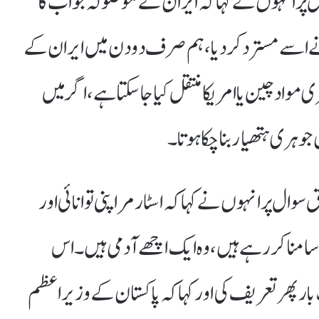
ر انہوں نے کہا کہ ایران کے موصولہ جواب کا
ں نے اسے مسترد کردیا، ہم صرف دو دن میں ایران کے
 مواد چین یا امریکا منتقل کیا جاسکتا ہے، اگر میں
ن جوہری ہتھیار بناچکا ہوتا۔
وال پر انہوں نے کہا کہ اسٹارمر اپنی توانائی اور
 سامنا کر رہے ہیں، وہ ایک اچھے آدمی ہیں۔اس
بار پھر تعریف کی اور کہا کہ پاکستان کے وزیراعظم