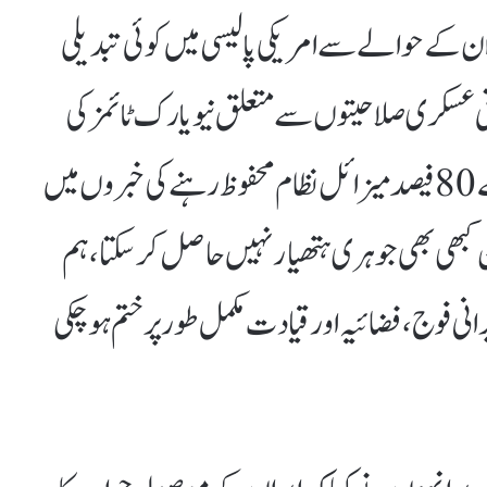
وان کے حوالے سے امریکی پالیسی میں کوئی تبدیلی
اقی عسکری صلاحیتوں سے متعلق نیویارک ٹائمز کی
رپورٹ ’’سنگین غداری‘‘ہے، ایران کے 80 فیصد میزائل نظام محفوظ رہنے کی خبروں میں
ن کبھی بھی جوہری ہتھیار نہیں حاصل کرسکتا، ہم
نی فوج، فضائیہ اور قیادت مکمل طور پر ختم ہو چکی