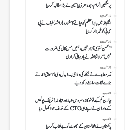
پرسنگین الزام،چودھری یاسین نے بڑا مطالبہ کردیا
19 منٹس ago
انگلینڈمیں بابر اعظم کو بچانے کامشورہ!راشد لطیف نےپی
سی بی کو خبردار کردیا
37 منٹس ago
’’محسن نقوی آزاد نہیں،ہمیں مس کال کی ضرورت
نہیں‘‘راناثنا اللہ نے یاددہانی کرادی
55 منٹس ago
مکہ معاہدے نے خطے کی دفاعی بساط بدل دی؟اسحاق ڈار نے
بڑے نکات سامنے رکھ دیے
1 گھنٹہ ago
چالان کم کیے تو شوکاز، سروس ضبط اور تبادلہ!ٹریفک پولیس
کے وارڈن نے اپنے ہی CTO کے خلاف محاذ کھول دیا
1 گھنٹہ ago
پاکستان نے افغانستان کے جھوٹ کو بے نقاب کردیا