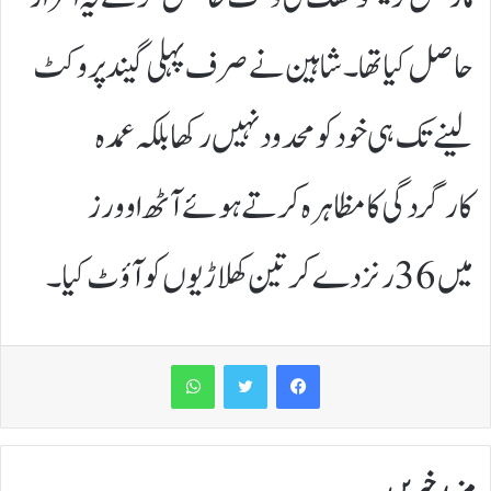
حاصل کیا تھا۔شاہین نے صرف پہلی گیند پر وکٹ
لینے تک ہی خود کو محدود نہیں رکھا بلکہ عمدہ
کارگردگی کا مظاہرہ کرتے ہوئے آٹھ اوورز
میں 36 رنز دے کر تین کھلاڑیوں کو آؤٹ کیا۔
WhatsApp