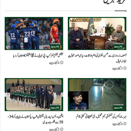
مزید خبریں
آصف زرداری سے محسن نقوی کی اہم ملاقات، سیاسی صورتحال پر
نیشنل چیمپئنز کپ: پی سی بی نے میچ آفیشلز کا اعلان کر دیا
تبادلہ خیال
4 گھنٹے ago
3 گھنٹے ago
میر رضا کیس کی تفتیشی ٹیم تحلیل، نئی تحقیقاتی کمیٹی قائم
ایشین ویمن نیٹ بال چیمپئن شپ،پاکستان نے جاپان کو 34-
58 سے شکست دیدی
4 گھنٹے ago
5 گھنٹے ago