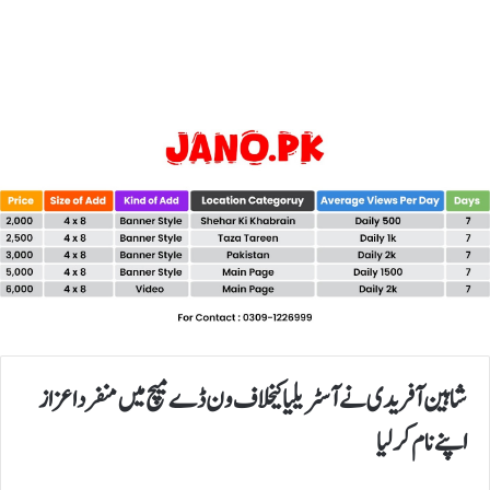
شاہین آفریدی نے آسٹریلیا کیخلاف ون ڈے میچ میں منفرد اعزاز
اپنے نام کر لیا