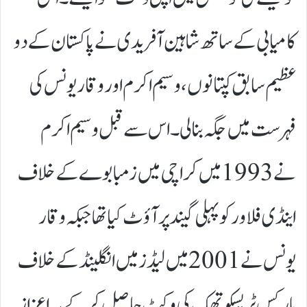
کامیابی کے ساتھ شاہین آفریدی نے پاکستان کے دو
عظیم سابق کپتانوں، وسیم اکرم اور وقار یونس کی
فہرست میں جگہ بنا لی۔ اس سے قبل وسیم اکرم
نے 1993 میں کراچی میں زمبابوے کے خلاف
اینڈی فلاور کو پہلی گیند پر آؤٹ کیا تھا جبکہ وقار
یونس نے 2001 میں لیڈز میں انگلینڈ کے خلاف
مارکس ٹریسکوتھک کی وکٹ حاصل کر کے یہ اعزاز