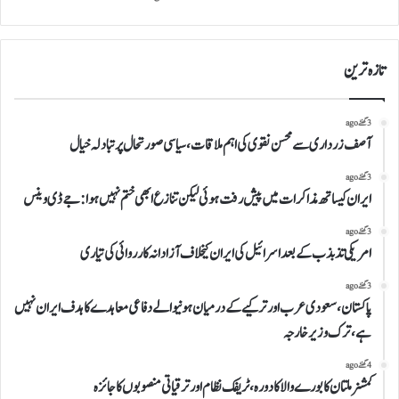
تازہ ترین
3 گھنٹے ago
آصف زرداری سے محسن نقوی کی اہم ملاقات، سیاسی صورتحال پر تبادلہ خیال
3 گھنٹے ago
ایران کیساتھ مذاکرات میں پیش رفت ہوئی لیکن تنازع ابھی ختم نہیں ہوا:جے ڈی وینس
3 گھنٹے ago
امریکی تذبذب کے بعد اسرائیل کی ایران کیخلاف آزادانہ کارروائی کی تیاری
3 گھنٹے ago
پاکستان، سعودی عرب اور ترکیے کے درمیان ہونیوالے دفاعی معاہدے کا ہدف ایران نہیں
ہے،ترک وزیر خارجہ
4 گھنٹے ago
کمشنر ملتان کا بورے والا کا دورہ، ٹریفک نظام اور ترقیاتی منصوبوں کا جائزہ