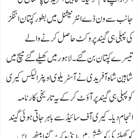
جانب سے ون ڈے انٹرنیشنل میں بطور کپتان اننگز
کی پہلی ہی گیند پر وکٹ حاصل کرنے والے
تیسرے کپتان بن گئے۔لاہور میں کھیلے گئے میچ میں
شاہین شاہ آفریدی نے آسٹریلوی اوپنر الیکس کیری
کو پہلی ہی گیند پر آؤٹ کر کے یہ تاریخی کارنامہ
انجام دیا۔ کیری آف سائیڈ سے باہر جاتی ہوئی گیند
کو کھیلنے کی کوشش میں اپنی وکٹ گنوا بیٹھے۔اس