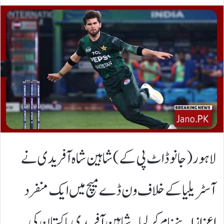
لاہور(جانوڈاٹ پی کے)شاہین شاہ آفریدی نے
آسٹریلیا کے خلاف ون ڈے میچ میں ایک منفرد
اعزاز اپنے نام کر لیا۔ شاہین آفریدی پاکستان کی