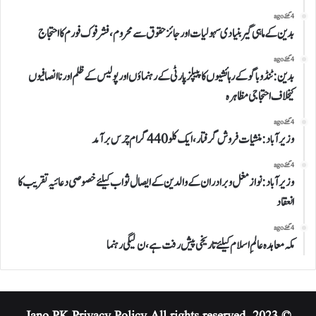
4 گھنٹے ago
بدین کے ماہی گیر بنیادی سہولیات اور جائز حقوق سے محروم، فشر فوک فورم کا احتجاج
4 گھنٹے ago
بدین: ٹنڈوباگو کے رہائشیوں کا پیپلز پارٹی کے رہنماؤں اور پولیس کے ظلم اور ناانصافیوں
کیخلاف احتجاجی مظاہرہ
4 گھنٹے ago
وزیرآباد:منشیات فروش گرفتار،ایک کلو 440 گرام چرس برآمد
4 گھنٹے ago
وزیرآباد: نواز مغل وبرادران کے والدین کے ایصال ثواب کیلئے خصوصی دعائیہ تقریب کا
انعقاد
4 گھنٹے ago
مکہ معاہدہ عالمِ اسلام کیلئے تاریخی پیش رفت ہے،ن لیگی رہنما