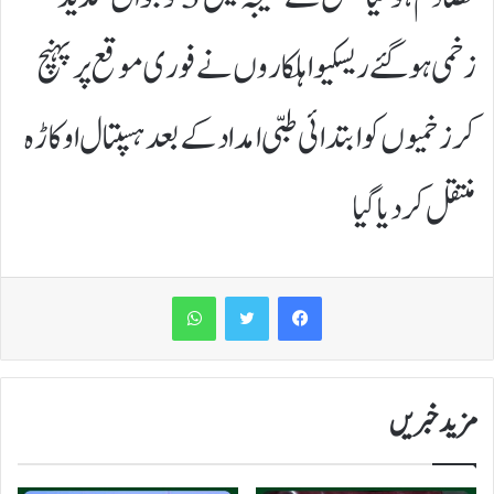
زخمی ہوگئے ریسکیو اہلکاروں نے فوری موقع پر پہنچ
کر زخمیوں کو ابتدائی طبی امداد کے بعد ہسپتال اوکاڑہ
منتقل کر دیا گیا
WhatsApp
مزید خبریں