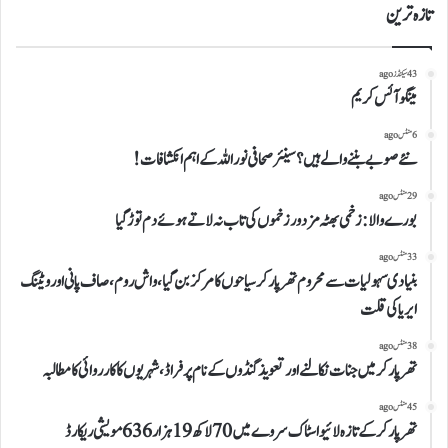
تازہ ترین
43 سیکنڈز ago
مینگو آئس کریم
6 منٹس ago
نئے صوبے بننے والے ہیں؟ سینئر صحافی نور اللہ کے اہم انکشافات!
29 منٹس ago
بورے والا:زخمی بھٹہ مزدور زخموں کی تاب نہ لاتے ہوئے دم توڑ گیا
33 منٹس ago
بنیادی سہولیات سے محروم تھرپارکر سیاحوں کا مرکز بن گیا، واش روم،صاف پانی اور ویٹنگ
ایریا کی قلت
38 منٹس ago
تھرپارکر میں جنات نکالنے اور تعویذ گنڈوں کے نام پرفراڈ،شہریوں کا کارروائی کامطالبہ
45 منٹس ago
تھرپارکر کے تازہ لائیو اسٹاک سروے میں 70 لاکھ 19 ہزار 636 مویشی ریکارڈ