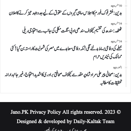
50 منٹس ago
بدین:فشر فوک فورم کا اجلاس،ماہی گیروں کے حقوق کے لیے جدوجہد تیز کرنے کا اعلان
54 منٹس ago
ٹھٹھہ:سندھ کی تقسیم کیخلاف سندھی ادبی سنگت مکلی کی جانب سے احتجاجی ریلی
54 منٹس ago
خطےکی دفاعی بساط بدلنے لگی!مکہ دفاعی معاہدے میں مصر کی شمولیت کاراستہ بن گیا!کئی
ممالک کی نیندیں حرام
1 گھنٹہ ago
بدین:صحافی پیرعلی مراد شاہ پر مقدمے کیخلاف صحافتی برادری کا شدید احتجاج،غیر جانبدارانہ
تحقیقات کا مطالبہ
Privacy Policy
All rights reserved.
© 2023 Jano.PK
Designed & developed by Daily-Kaltak Team