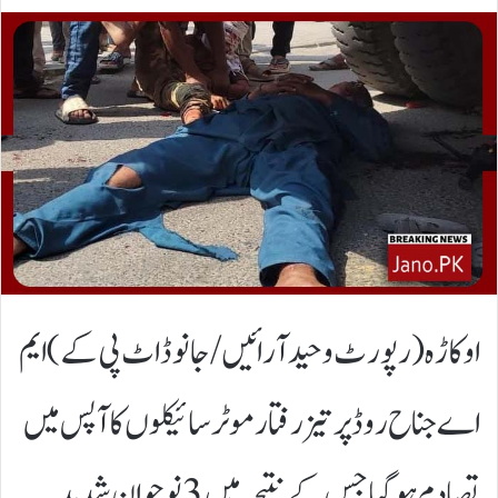
اوکاڑہ (رپورٹ وحیدآرائیں/جانوڈاٹ پی کے )ایم
اے جناح روڈ پر تیزرفتار موٹر سائیکلوں کا آپس میں
تصادم ہو گیا جس کے نتیجہ میں 3 نوجوان شدید