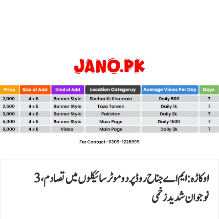
اوکاڑہ: ایم اے جناح روڈ پر دو موٹرسائیکلوں میں تصادم، 3
نوجوان شدید زخمی