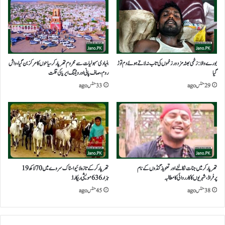
بورے والا:زخمی بھٹہ مزدور زخموں کی تاب نہ لاتے ہوئے دم توڑ
بنیادی سہولیات سے محروم تھرپارکر سیاحوں کا مرکز بن گیا، واش
گیا
روم،صاف پانی اور ویٹنگ ایریا کی قلت
29 منٹس ago
33 منٹس ago
تھرپارکر میں جنات نکالنے اور تعویذ گنڈوں کے نام
تھرپارکر کے تازہ لائیو اسٹاک سروے میں 70 لاکھ 19
پرفراڈ،شہریوں کا کارروائی کامطالبہ
ہزار 636 مویشی ریکارڈ
38 منٹس ago
45 منٹس ago