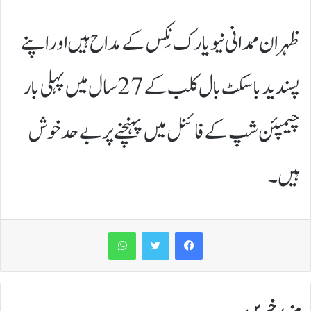
ظہران ممدانی نیو یارک نِکس کے مداح ہیں اور اپنے
پسندید باسکٹ بال کلب کے 27 سال میں پہلی بار
چیمپئن شپ کے فائنل میں پہنچنے پر بے حد خوش
ہیں۔
WhatsApp