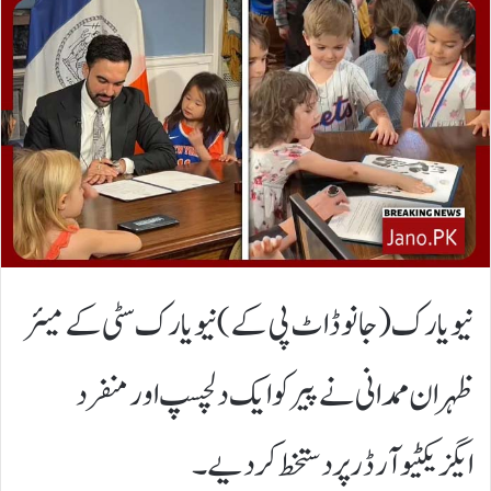
نیو یارک(جانوڈاٹ پی کے)نیو یارک سٹی کے میئر
ظہران ممدانی نے پیر کو ایک دلچسپ اور منفرد
ایگزیکٹیو آرڈر پر دستخط کر دیے۔