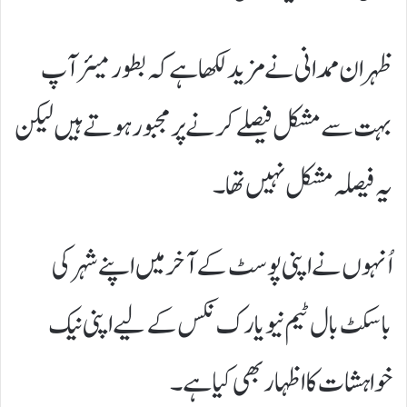
ظہران ممدانی نے مزید لکھا ہے کہ بطور میئر آپ
بہت سے مشکل فیصلے کرنے پر مجبور ہوتے ہیں لیکن
یہ فیصلہ مشکل نہیں تھا۔
اُنہوں نے اپنی پوسٹ کے آخر میں اپنے شہر کی
باسکٹ بال ٹیم نیو یارک نکس کے لیے اپنی نیک
خواہشات کا اظہار بھی کیا ہے۔