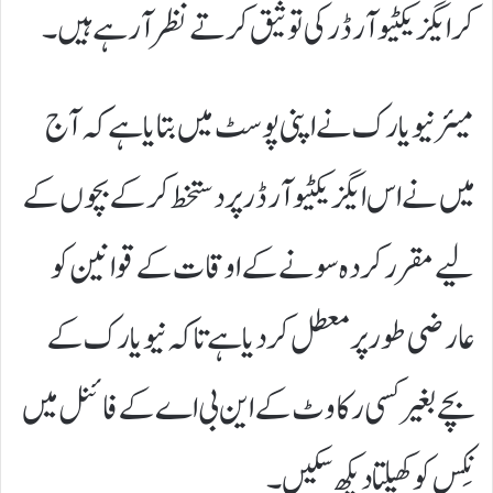
کر ایگزیکٹیو آرڈر کی توثیق کرتے نظر آ رہے ہیں۔
میئر نیویارک نے اپنی پوسٹ میں بتایا ہے کہ آج
میں نے اس ایگزیکٹیو آرڈر پر دستخط کر کے بچوں کے
لیے مقرر کردہ سونے کے اوقات کے قوانین کو
عارضی طور پر معطل کر دیا ہے تاکہ نیویارک کے
بچے بغیر کسی رکاوٹ کے این بی اے کے فائنل میں
نِکس کو کھیلتا دیکھ سکیں۔