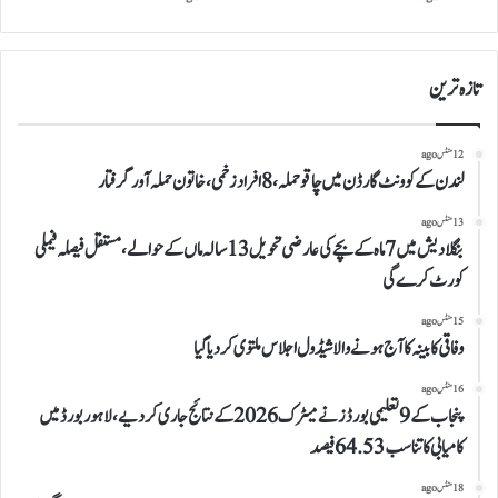
تازہ ترین
12 منٹس ago
لندن کے کوونٹ گارڈن میں چاقو حملہ، 8 افراد زخمی، خاتون حملہ آور گرفتار
13 منٹس ago
بنگلادیش میں 7 ماہ کے بچے کی عارضی تحویل 13 سالہ ماں کے حوالے، مستقل فیصلہ فیملی
کورٹ کرے گی
15 منٹس ago
وفاقی کابینہ کا آج ہونے والا شیڈول اجلاس ملتوی کر دیا گیا
16 منٹس ago
پنجاب کے 9 تعلیمی بورڈز نے میٹرک 2026 کے نتائج جاری کر دیے، لاہور بورڈ میں
کامیابی کا تناسب 64.53 فیصد
18 منٹس ago