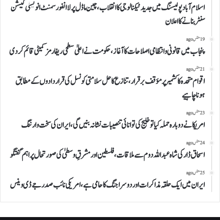
اسلام آباد پولیسنگ میں جدید ٹیکنالوجی کا انقلاب، چین ماڈل پر لا انفورسمنٹ انویسٹی گیشن
سنٹر بنانے کا اعلان
19 منٹس ago
پنجاب میں قانونی و انتظامی اصلاحات کا آغاز، حکومت نے اعلیٰ سطحی ریفارمز کمیٹی قائم کر دی
21 منٹس ago
اقوام متحدہ کا کشمیر پر مؤقف برقرار، تنازع کا حل سلامتی کونسل کی قراردادوں کے مطابق
ہونا چاہیے
23 منٹس ago
امریکا نے دوبارہ حملہ کیا تو خلیج کی توانائی تنصیبات نشانہ بنیں گی، ایران کی سخت وارننگ
24 منٹس ago
اسحاق ڈار کی شاہ عبداللہ دوم سے ملاقات، فلسطین اور مشرقِ وسطیٰ کی صورتحال پر اہم گفتگو
25 منٹس ago
ایران میں ایک حلقہ مذاکرات اور دوسرا جنگ کا حامی ہے، امریکی نائب صدر جے ڈی وینس