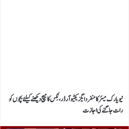
نیویارک میئر کا منفرد ایگزیکٹیو آرڈر،نِکس کا میچ دیکھنے کیلئے بچوں کو
رات جاگنے کی اجازت