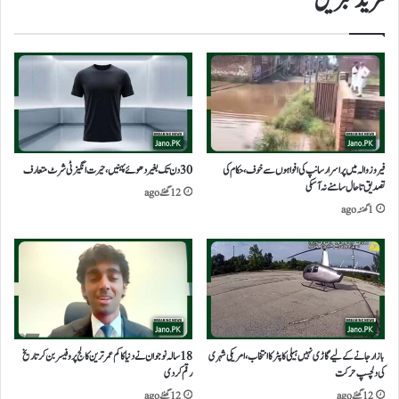
مزید خبریں
فیروزوالہ میں پراسرار سانپ کی افواہوں سے خوف، حکام کی
30 دن تک بغیر دھوئے پہنیں،حیرت انگیز ٹی شرٹ متعارف
تصدیق تاحال سامنے نہ آ سکی
12 گھنٹے ago
1 گھنٹہ ago
بازار جانے کے لیے گاڑی نہیں ہیلی کاپٹر کا انتخاب،امریکی شہری
18 سالہ نوجوان نے دنیا کا کم عمر ترین کالج پروفیسر بن کر تاریخ
کی دلچسپ حرکت
رقم کر دی
12 گھنٹے ago
12 گھنٹے ago