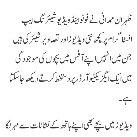
ظہران ممدانی نے فوٹو اینڈ ویڈیو شیئرنگ ایپ
انسٹاگرام پر کچھ نئی ویڈیوز اور تصاویر شیئر کی ہیں
جن میں انہیں اپنے آفس میں بچوں کی موجودگی
میں ایک ایگزیکٹیو آرڈر پر دستخط کرتے دیکھا جا سکتا
ہے۔
ویڈیوز میں بچے بھی اپنے ہاتھ کے نشانات سے مہر لگا