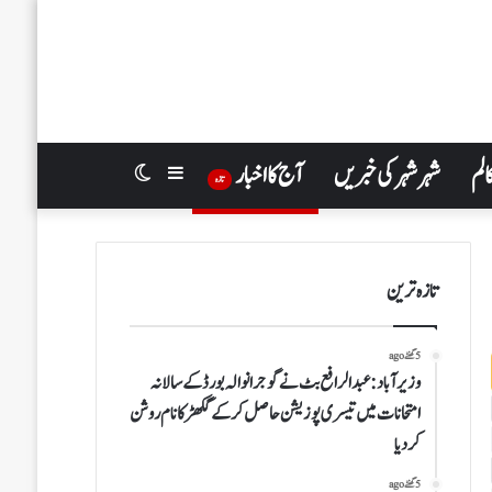
الم
شہر شہر کی خبریں
آج کا اخبار
Switch
Sidebar
تازہ
skin
تازہ ترین
5 گھنٹے ago
وزیر آباد:عبدالرافع بٹ نے گوجرانوالہ بورڈ کے سالانہ
امتحانات میں تیسری پوزیشن حاصل کر کے گکھڑ کا نام روشن
کر دیا
5 گھنٹے ago