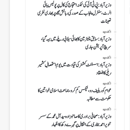
وزیرآباد:پی ٹی آئی کی ممکنہ احتجاج کی کال پر پولیس ہائی
الرٹ،سنٹرل پنجاب کے صدر کی رہائش گاہ پر بھاری نفری
تعینات
5 گھنٹے ago
وزیرآباد: سابق چیئرمین کابھائی سیلابی ریلے میں بہہ گیا،
سرچ آپریشن جاری
5 گھنٹے ago
وزیرآباد:اسسٹنٹ کمشنر کی قیادت میں یومِ استحصالِ کشمیر
ریلی کا انعقاد
5 گھنٹے ago
عوام کو ریلیف دو، ٹیکس کم کرو،جماعت اسلامی خواتین کا
حکومت سے مطالبہ
5 گھنٹے ago
وزیرآباد:صحافی برادری کا صاحبزادہ سید آل محمد کے سسر
تنویر احمد بخاری کے انتقال پرگہرے دکھ کا اظہار