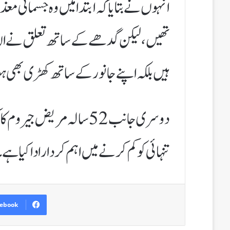
انہوں نے بتایا کہ ابتدا میں وہ جسمانی مع
تھیں، لیکن گدھے کے ساتھ تعلق نے ان میں
ہیں بلکہ اپنے جانور کے ساتھ کھڑی بھی ہ
دوسری جانب 52 سالہ مریض 
تنہائی کو کم کرنے میں اہم کردار ادا کیا ہے
ebook