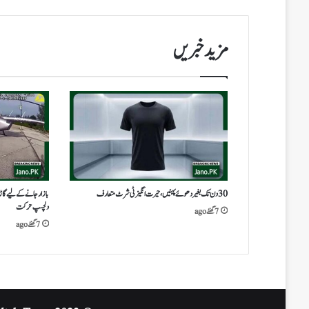
مزید خبریں
30 دن تک بغیر دھوئے پہنیں،حیرت انگیز ٹی شرٹ متعارف
بازار جانے کے لیے گاڑی
دلچسپ حرکت
7 گھنٹے ago
7 گھنٹے ago