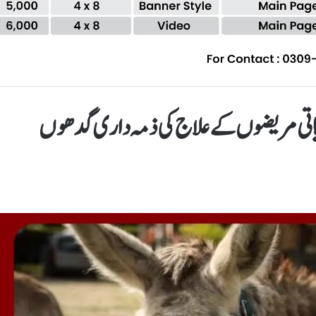
فسیاتی مریضوں کے علاج کی ذمہ داری گدھوں