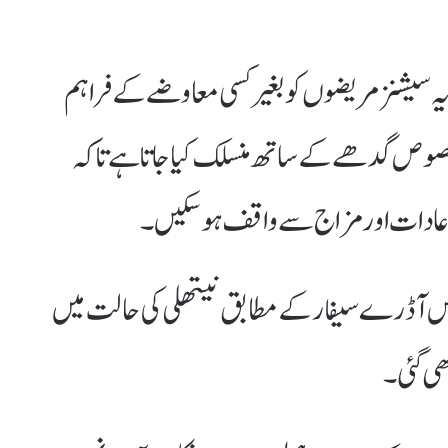
سیشنز مریضوں کو بغیر کسی معاوضے کے فراہم
مخصوص گدھے کے ساتھ منسلک کیا جاتا ہے تاکہ
دات اور مزاج سے واقف ہو سکیں۔
رس آڈرے سیفار کے مطابق نیتھلی کی حالت میں
ھی گئی۔