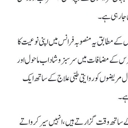
 جا رہی ہے۔
 کے مطابق یہ منصوبہ فرانس میں اپنی نوعیت کا
پیرس کے مضافات میں سرسبز و شاداب ماحول اور
تال مریضوں کو روایتی طبی علاج کے ساتھ ایک
 ہے۔
اتھ وقت گزارتے ہیں، انہیں سیر کرواتے