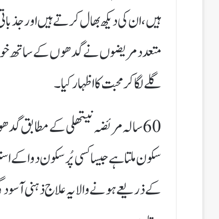
ہیں، ان کی دیکھ بھال کرتے ہیں اور جذبا
متعدد مریضوں نے گدھوں کے ساتھ خوش
گلے لگا کر محبت کا اظہار کیا۔
60 سالہ مریضہ نیتھلی کے مطابق گد
سکون ملتا ہے جیسا کسی پُرسکون دوا کے اس
کے ذریعے ہونے والا یہ علاج ذہنی آسودگی ف