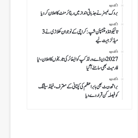
5 گھنٹے ago
بروک لیسنر نے جذباتی انداز میں ریٹائرمنٹ کا اعلان کردیا
5 گھنٹے ago
تائیکوانڈو چیمپئن شپ: کراچی کے نوجوان کھلاڑی نے 3
میڈلز جیت لیے
6 گھنٹے ago
2027 ون ڈے ورلڈکپ کوالیفائر کی تاریخوں کا اعلان، نیا
فارمیٹ بھی سامنے آگیا
6 گھنٹے ago
براتھ ویٹ بھی بابر اعظم کی کپتانی کے معترف، فیلڈ سیٹنگ
کو فیصلہ کن قرار دے دیا