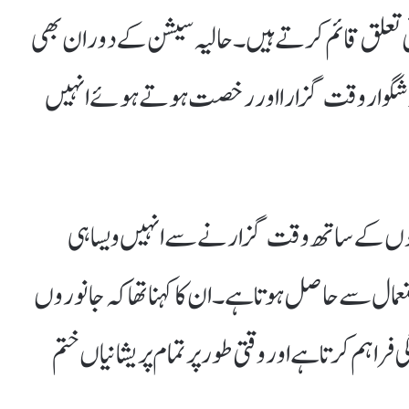
تی تعلق قائم کرتے ہیں۔ حالیہ سیشن کے دوران بھی
گوار وقت گزارا اور رخصت ہوتے ہوئے انہیں
ھوں کے ساتھ وقت گزارنے سے انہیں ویسا ہی
تعمال سے حاصل ہوتا ہے۔ ان کا کہنا تھا کہ جانوروں
راہم کرتا ہے اور وقتی طور پر تمام پریشانیاں ختم