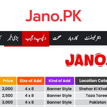
انٹرٹینمنٹ
کاروبار
صحت
دلچسپ و عجیب
بڑی خبر
ک