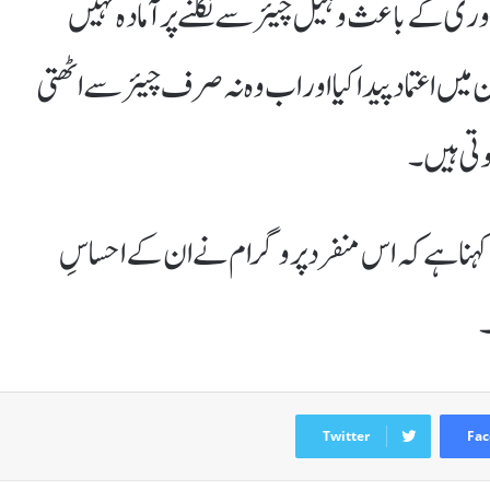
ذوری کے باعث وہیل چیئر سے نکلنے پر آمادہ نہیں
 اعتماد پیدا کیا اور اب وہ نہ صرف چیئر سے اٹھتی
وتی ہیں۔
جیروم کا کہنا ہے کہ اس منفرد پروگرام نے ان کے احساسِ
۔
Twitter
Fac