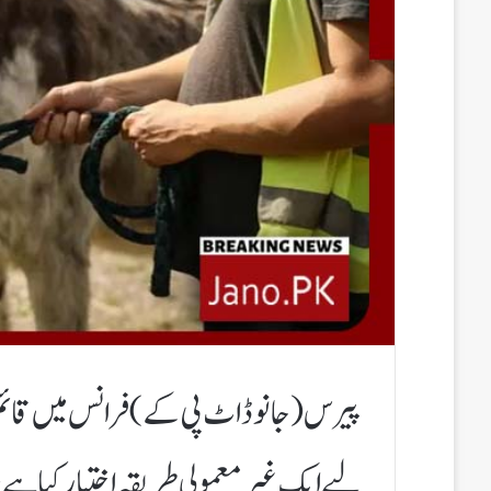
پیرس(جانوڈاٹ پی کے)فرانس میں قائم 
لیے ایک غیرمعمولی طریقہ اختیار کیا ہ