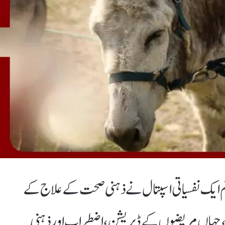
ایک نفسیاتی اسپتال نے ذہنی صحت کے علاج کے
ے، جہاں مریضوں کے ڈپریشن، اضطراب اور ذہنی