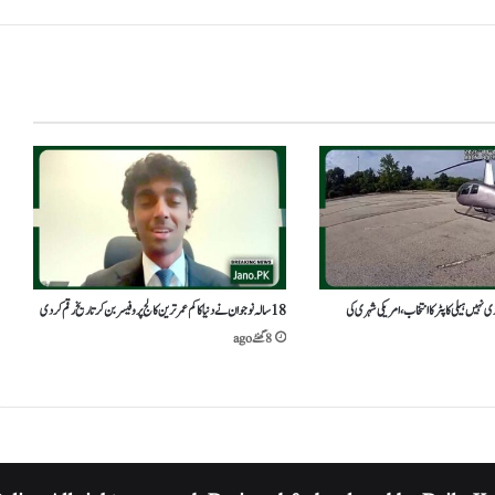
 نہیں ہیلی کاپٹر کا انتخاب،امریکی شہری کی
18 سالہ نوجوان نے دنیا کا کم عمر ترین کالج پروفیسر بن کر تاریخ رقم کر دی
8 گھنٹے ago