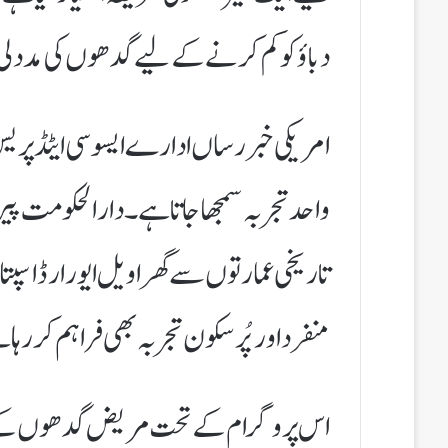
دباؤ کو کم کرنے کے لیے گدھوں کی مدد لی
امریکی خبر رساں ادارے ایسوسی ایٹڈ پریس
واحد تجربہ سمجھا جاتا ہے۔ دارالحکومت 
تاریخی عمارتوں سے گھرا ویل ایورارڈ اسپ
منفرد اور پُرسکون تجربہ بھی فراہم کر رہا
اس پروگرام کے تحت مریض گدھوں کے س