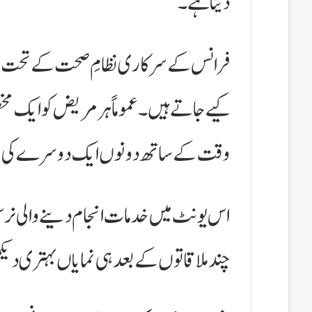
دیتا ہے۔
فرانس کے سرکاری نظامِ صحت کے تحت یہ 
کیے جاتے ہیں۔ عموماً ہر مریض کو ایک 
وقت کے ساتھ دونوں ایک دوسرے کی عا
اس یونٹ میں خدمات انجام دینے والی ن
چند ملاقاتوں کے بعد ہی نمایاں بہتری دیک