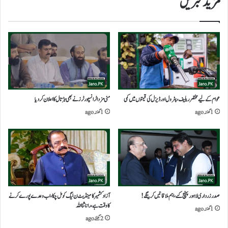
مزید خبریں
عوام کے لیے مختصر ریلیف، پٹرول اور ڈیزل کی قیمتوں میں کمی
منی مزداٹرانسپورٹرز نے بھی ہڑتال کااعلان کردیا
1 گھنٹہ ago
1 گھنٹہ ago
صدرزرداری لاہور پہنچ گئے،اہم ملاقاتیں کرینگے!
آزاد کشمیر کامینڈیٹ ن لیگ کو مل چکا،اب وعدے پورے کرنے
کا وقت ہے،رانا ثنا اللہ
1 گھنٹہ ago
2 گھنٹے ago