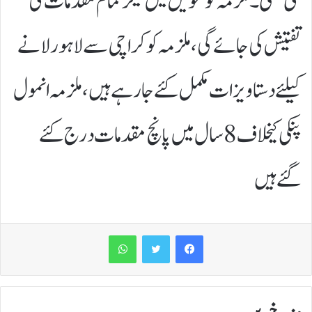
گئی تھی۔ملزمہ کو تحویل میں لیکر تمام مقدمات کی
تفتیش کی جائے گی،ملزمہ کو کراچی سے لاہور لانے
کیلئےدستاویزات مکمل کئے جارہےہیں،ملزمہ انمول
پنکی کیخلاف 8سال میں پانچ مقدمات درج کئے
گئےہیں
WhatsApp