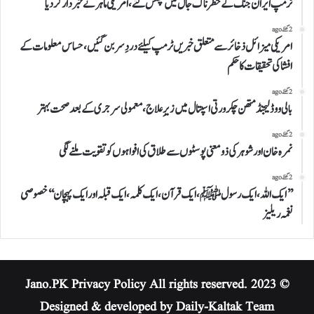
ٹرمپ ایران جنگ کے خطرناک جال میں پھنس گئے، امریکی ماہر نے خبردار کردیا
2 گھنٹے ago
امریکی میزائل ذخائر سے متعلق خبریں ٹرمپ کیلئے دردِ سر بن گئیں،حساس معلومات کے
افشا کی تحقیقات کاحکم
2 گھنٹے ago
بالی ووڈ لیجنڈ متھن چکرورتی اسپتال میں زیرِ علاج، معمولی سرجری کے بعد صحت بہتر
2 گھنٹے ago
نمرہ خان اورشوہر کی ذومعنی پوسٹوں سے طلاق کی افواہوں کو تقویت ملنے لگی
2 گھنٹے ago
’’ایک اللہ،ایک رسولﷺ،ایک قرآن،ایک کلمہ،ایک قبلہ اورایک پہچان‘‘خصوصی
نغمہ ریلیز
Privacy Policy
All rights reserved.
© 2023 Jano.PK
Designed & developed by Daily-Kaltak Team