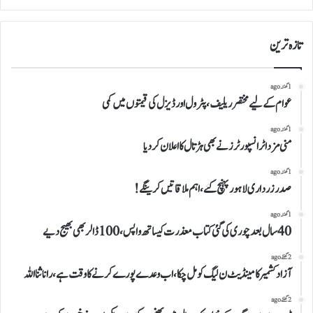
تازہ ترین
1 گھنٹہ ago
عوام کے لیے مختصر ریلیف، پٹرول اور ڈیزل کی قیمتوں میں کمی
1 گھنٹہ ago
منی مزداٹرانسپورٹرز نے بھی ہڑتال کااعلان کردیا
1 گھنٹہ ago
صدرزرداری لاہور پہنچ گئے،اہم ملاقاتیں کرینگے!
1 گھنٹہ ago
40سال بعدچوری کی گئی کتاب معذرت کیساتھ واپس،100ڈالر بھی بھیج دیے
2 گھنٹے ago
آزاد کشمیر کامینڈیٹ ن لیگ کو مل چکا،اب وعدے پورے کرنے کا وقت ہے،رانا ثنا اللہ
2 گھنٹے ago