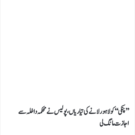
’’پنکی‘‘کولاہورلانے کی تیاریاں،پولیس نے محکمہ داخلہ سے
اجازت مانگ لی