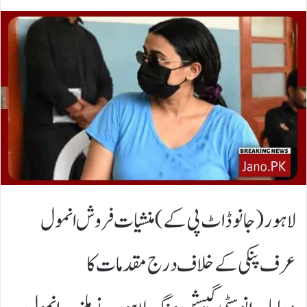
لاہور(جانوڈاٹ پی کے)منشیات فروش انمول
عرف پنکی کے خلاف درج مقدمات کا