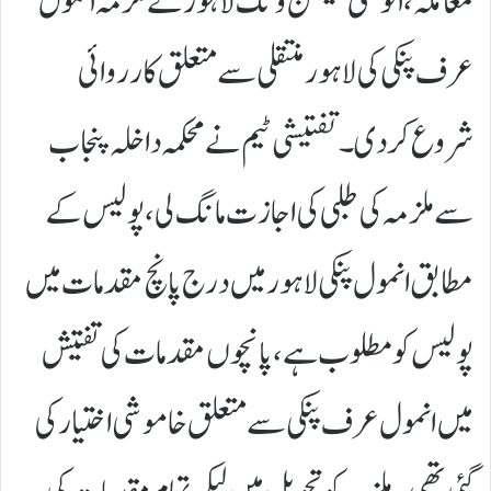
معاملہ،انوسٹی گیشن ونگ لاہور نے ملزمہ انمول
عرف پنکی کی لاہور منتقلی سے متعلق کارروائی
شروع کردی۔تفتیشی ٹیم نے محکمہ داخلہ پنجاب
سے ملزمہ کی طلبی کی اجازت مانگ لی،پولیس کے
مطابق انمول پنکی لاہور میں درج پانچ مقدمات میں
پولیس کو مطلوب ہے،پانچوں مقدمات کی تفتیش
میں انمول عرف پنکی سے متعلق خاموشی اختیار کی