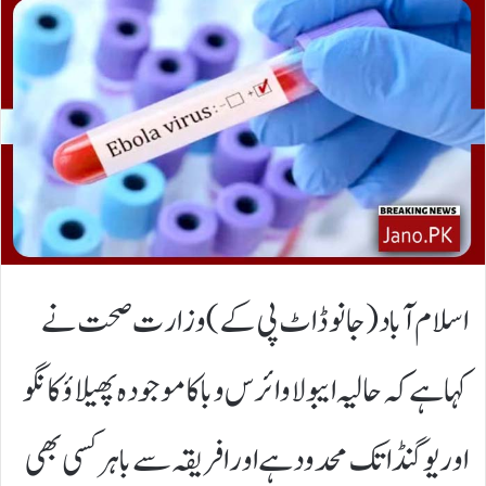
اسلام آباد(جانوڈاٹ پی کے) وزارت صحت نے
کہا ہے کہ حالیہ ایبولا وائرس وبا کا موجودہ پھیلاؤ کانگو
اور یوگنڈا تک محدود ہے اور افریقہ سے باہر کسی بھی