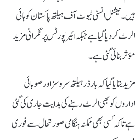
ہیں۔ نیشنل انسٹی ٹیوٹ آف ہیلتھ پاکستان کو ہائی
الرٹ کر دیا گیا ہے جبکہ ائیرپورٹس پر نگرانی مزید
مؤثر بنائی گئی ہے۔
مزید بتایا گیا کہ بارڈر ہیلتھ سروسز اور صوبائی
اداروں کو بھی الرٹ رہنے کی ہدایت جاری کی گئی
ہے تاکہ کسی بھی ممکنہ ہنگامی صورتحال سے فوری