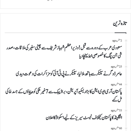
تازہ ترین
2 منٹس ago
سعودی عرب کے دورہ سے قبل!وزیراعظم شہبازشریف سے چینی سفیر کی ملاقات،صدر
شی جن پنگ کا خصوصی خط پہنچا دیا
25 منٹس ago
عامر ڈوگر نے سپیکر سے ہاتھ ملا لیا،سپیکر نے پی ٹی آئی کو مزاکرات کی دعوت دیدی
44 منٹس ago
پاکستان آرمی ایوی ایشن کا بڑا ریسکیو آپریشن،براڈ پیک سے7غیر ملکی کوہ پیماؤں کے جسد خاکی
مل گئے
53 منٹس ago
انگلینڈ کا پاکستان کیخلاف ٹیسٹ سیریز کے لیے اسکواڈ کا اعلان
60 منٹس ago