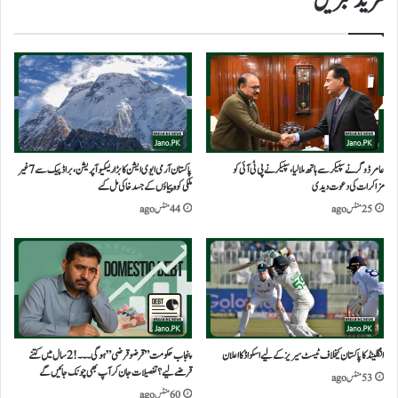
مزید خبریں
عامر ڈوگر نے سپیکر سے ہاتھ ملا لیا،سپیکر نے پی ٹی آئی کو
پاکستان آرمی ایوی ایشن کا بڑا ریسکیو آپریشن،براڈ پیک سے7غیر
مزاکرات کی دعوت دیدی
ملکی کوہ پیماؤں کے جسد خاکی مل گئے
25 منٹس ago
44 منٹس ago
انگلینڈ کا پاکستان کیخلاف ٹیسٹ سیریز کے لیے اسکواڈ کا اعلان
پنجاب حکومت”قرضوقرضی”ہوگی۔۔۔!2سال میں کتنے
قرضے لیے؟تفصیلات جان کرآپ بھی چونک جائیں گے
53 منٹس ago
60 منٹس ago