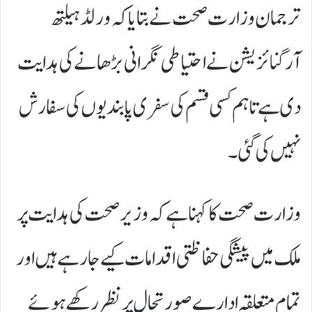
ترجمان وزارت صحت نے بتایا کہ ورلڈ ہیلتھ
آرگنائزیشن نے احتیاطی نگرانی بڑھانے کی ہدایت
دی ہے تاہم کسی قسم کی سفری پابندیوں کی سفارش
نہیں کی گئی۔
وزارت صحت کا کہنا ہے کہ وزیر صحت کی ہدایت پر
ملک میں پیشگی حفاظتی اقدامات کیے جا رہے ہیں اور
تمام متعلقہ ادارے صورتحال پر نظر رکھے ہوئے