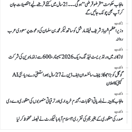
پنجاب حکومت”قرضوقرضی”ہوگی۔۔۔!2سال میں کتنے قرضے لیے؟تفصیلات جان
کرآپ بھی چونک جائیں گے
2 گھنٹے ago
وزیراعظم شہباز شریف فیلڈمارشل کوساتھ لیکرمحمد بن سلمان کی دعوت پرسعودی عرب
روانہ
4 گھنٹے ago
لاڑکانہ میں ورلڈ بریسٹ فیڈنگ ویک 2026 سیمینار، 600 سے زائد ماہرین کی شرکت
4 گھنٹے ago
گوگل کو بڑا جھٹکا: چیف سائنسدان جیف ڈین نے 27 سال بعد استعفیٰ دے دیا، نئی AI
کمپنی کا اعلان
4 گھنٹے ago
پنجاب کابینہ نے بلدیاتی انتخابات، گندم خریداری اور ترقیاتی منصوبوں کی منظوری دے دی
4 گھنٹے ago
صدر کی منظوری کے بغیر ججز کی تقرری؟ اسلام آباد ہائیکورٹ نے فیصلہ محفوظ کر لیا