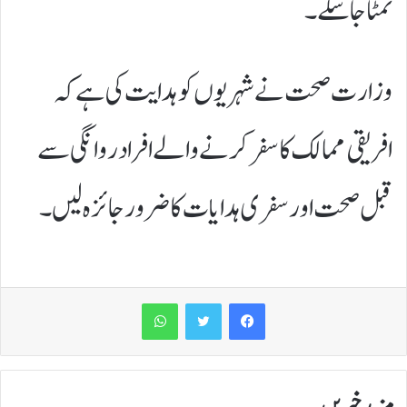
نمٹا جا سکے۔
وزارت صحت نے شہریوں کو ہدایت کی ہے کہ
افریقی ممالک کا سفر کرنے والے افراد روانگی سے
قبل صحت اور سفری ہدایات کا ضرور جائزہ لیں۔
WhatsApp