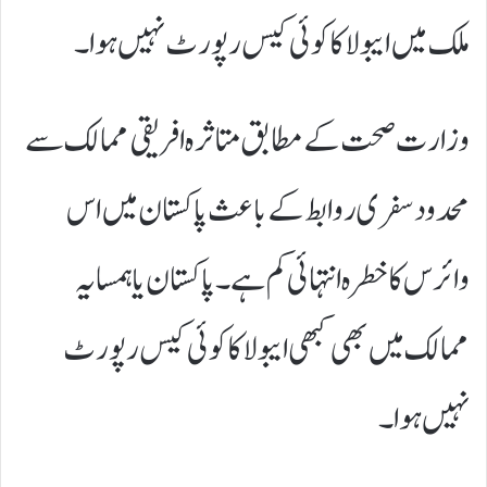
ملک میں ایبولا کا کوئی کیس رپورٹ نہیں ہوا۔
وزارت صحت کے مطابق متاثرہ افریقی ممالک سے
محدود سفری روابط کے باعث پاکستان میں اس
وائرس کا خطرہ انتہائی کم ہے۔ پاکستان یا ہمسایہ
ممالک میں بھی کبھی ایبولا کا کوئی کیس رپورٹ
نہیں ہوا۔