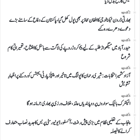
کیس کا رخ بدل دیا
2 گھنٹے ago
بھارتی ڈرون ٹیکنالوجی کاافغان محاذپربھی پول کھل گیا،پاکستان کے دفاع کے سامنےبڑے
دعوے دھرے رہ گئے
6 گھنٹے ago
حیدرآباد میں میگھواڑ طلبہ کے لیے 6 کروڑ روپے کی لاگت سے ہاسٹل کا افتتاح، تعمیراتی کام
شروع
6 گھنٹے ago
آزاد کشمیر انتخابات: شیری رحمان کا پولنگ میں تاخیر اور پیپلز پارٹی ایجنٹس کو روکنے پر اظہارِ
تشویش
6 گھنٹے ago
الیکٹرک بائیک سواروں پر دو پابندیاں عائد، خلاف ورزی پر بھاری جرمانہ ہوگا
6 گھنٹے ago
پنجاب کے تعلیمی نظام میں بڑی پیش رفت، آکسفورڈ یونیورسٹی پریس کا جدید نصاب متعارف
کرانے کا فیصلہ