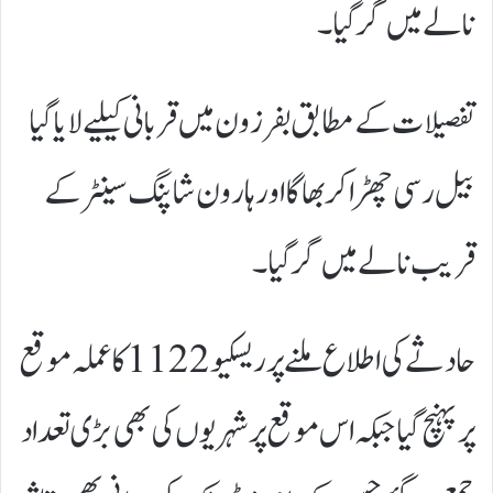
نالے میں گرگیا۔
تفصیلات کے مطابق بفرزون میں قربانی کیلیے لایا گیا
بیل رسی چھڑا کر بھاگا اور ہارون شاپنگ سینٹر کے
قریب نالے میں گر گیا۔
حادثے کی اطلاع ملنے پر ریسکیو 1122 کا عملہ موقع
پر پہنچ گیا جبکہ اس موقع پر شہریوں کی بھی بڑی تعداد