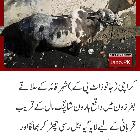
کراچی(جانوڈاٹ پی کے)شہر قائد کے علاقے
بفرزون میں واقع ہارون شاپنگ مال کے قریب
قربانی کے لیے لایا گیا بیل رسی چھڑا کر بھاگا اور