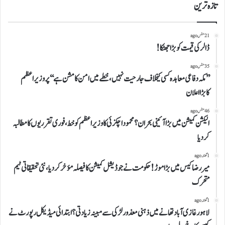
تازہ ترین
21 منٹس ago
ڈالر کی قیمت کو بڑا جھٹکا!
35 منٹس ago
’’مکہ دفاعی معاہدہ کسی کیخلاف جارحیت نہیں،خطے میں امن کا مشن ہے‘‘پر وزیراعظم
کابڑااعلان
46 منٹس ago
الیکشن کمیشن میں بڑا آئینی بحران؟محموداچکزئی کاوزیراعظم کوخط،فوری تقرریوں کا مطالبہ
کردیا
1 گھنٹہ ago
میررضاکیس میں بڑاموڑ!حکومت نے جوڈیشل کمیشن کافیصلہ مؤخر کردیا،نئی تحقیقاتی ٹیم
متحرک
1 گھنٹہ ago
لاہورغازی آباد تھانے میں ذہنی معذور لڑکی سے مبینہ زیادتی؟ابتدائی میڈیکل رپورٹ نے