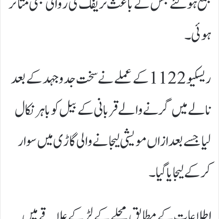
جمع ہوگئے جس کے باعث ٹریفک کی روانی بھی متاثر
ہوئی۔
ریسکیو 1122 کے عملے نے سخت جدوجہد کے بعد
نالے میں گرنے والے قربانی کے بیل کو باہر نکال
لیا جسے بعدازاں مویشی لیجانے والی گاڑی میں سوار
کر کے لیجایا گیا۔
اطلاعات کے مطابق محلے کے لڑکے علاقے میں