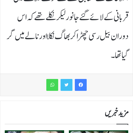
قربانی کے لائے گئے جانور لیکر نکلے تھے کہ اس
دوران بیل رسی چھڑا کر بھاگ نکلا اور نالے میں گر
گیا تھا۔
WhatsApp
مزید خبریں