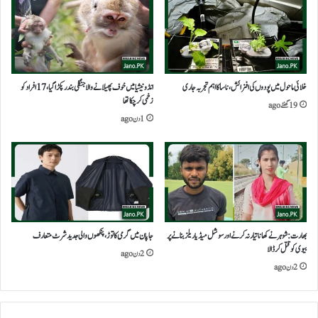
خلائی ماحول میں پودوں کی افزائش،ناسا کا اہم تجربہ جاری
انڈونیشیا میں خوف پھیلانے والا جنگلی بندر پکڑا گیا، 17 افراد کو
زخمی کرچکا تھا
19 گھنٹے ago
1 دن ago
بھارت:شوہر نے کھانا تیار نہ کرنے اور سوشل میڈیا ریلز بنانے پر
جاپان میں گرمی کا توڑ، پنکھوں والی جدید شرٹ متعارف
بیوی کو قتل کرڈالا
2 دن ago
2 دن ago