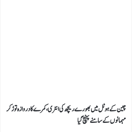
چین کے ہوٹل میں بھورےریچھ کی انٹری، کمرے کا دروازہ توڑ کر
مہمانوں کے سامنے پہنچ گیا