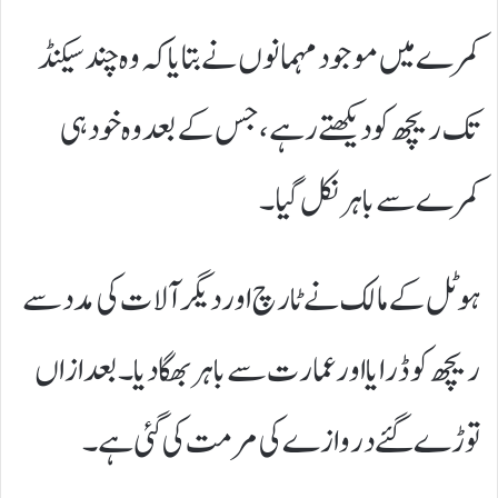
کمرے میں موجود مہمانوں نے بتایا کہ وہ چند سیکنڈ
تک ریچھ کو دیکھتے رہے، جس کے بعد وہ خود ہی
کمرے سے باہر نکل گیا۔
ہوٹل کے مالک نے ٹارچ اور دیگر آلات کی مدد سے
ریچھ کو ڈرایا اور عمارت سے باہر بھگا دیا۔ بعدازاں
توڑے گئے دروازے کی مرمت کی گئی ہے۔