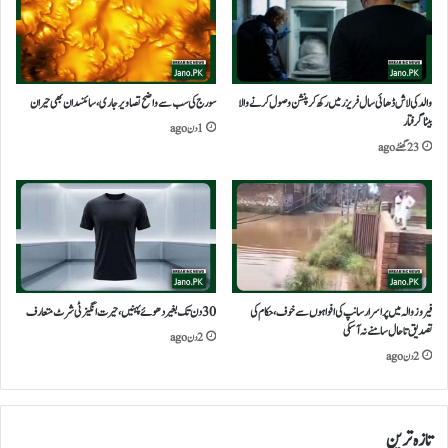
والد کی لاش ڈھائی سال فریزر میں رکھ کر پنشن وصول کرنے والا
سورج کی سب سے واضح تصاویر جاری، سائنسدان بھی حیران
بیٹا گرفتار
1 دن ago
23 گھنٹے ago
فیروزوالہ میں پراسرار سانپ کی افواہوں سے خوف، حکام کی
30 دن تک بغیر دھوئے پہنیں،حیرت انگیز ٹی شرٹ متعارف
تصدیق تاحال سامنے نہ آ سکی
2 دن ago
2 دن ago
تازہ ترین