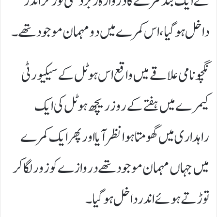
نے ایک بند کمرے کا دروازہ زبردستی توڑ کر اندر
داخل ہوگیا، اس کمرے میں دو مہمان موجود تھے۔
نگچو نامی علاقے میں واقع اس ہوٹل کے سیکیورٹی
کیمرے میں ہفتے کے روز ریچھ ہوٹل کی ایک
راہداری میں گھومتا ہوا نظر آیا اور پھر ایک کمرے
میں جہاں مہمان موجود تھے دروازے کو زور لگا کر
توڑتے ہوئے اندر داخل ہو گیا۔