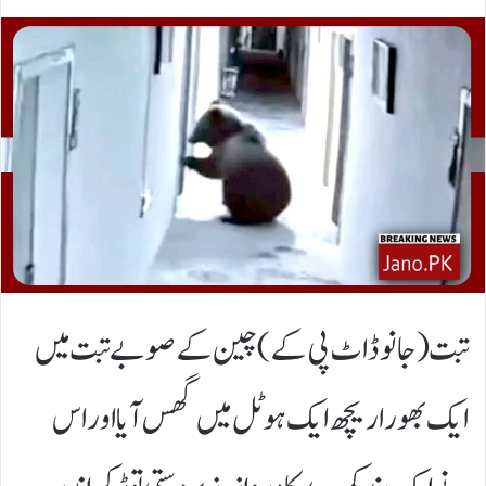
تبت(جانوڈاٹ پی کے)چین کے صوبے تبت میں
ایک بھورا ریچھ ایک ہوٹل میں گھس آیا اور اس