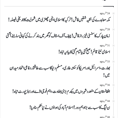
24 منٹس ago
مکہ معاہدے کی خفیہ شقیں فاش!ترکیہ کا اسلامی ایٹمی چھتری میں شمولیت کا تاریخی فیصلہ!
28 منٹس ago
زمان پارک کا سنسنی خیز راز فاش!چیف آف اسٹاف کو گھر میں بند کرنے کی کہانی سامنے آ گئی
31 منٹس ago
اسلامی نیٹو قائم!صبح گئی یاشام گئی کا بیانیہ تباہ!
33 منٹس ago
بھارت،اسرائیل اور امریکاکو سکتہ طاری،مسلم دنیا کاسب سے طاقتور دفاعی اتحاد میدان
میں!
36 منٹس ago
افغانستان کے متعدد شہروں میں یکدم بڑی بغاوت،اہم فوجی اڈے اور ایئرپورٹ تباہ!
44 منٹس ago
ن لیگ کاسب سے بڑاوہم دور!اسلام آباد کی ہواؤں نے نیا حکم سنا دیا!
48 منٹس ago