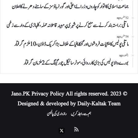
جماعت اسلامی کااتوارکوچاروں وزرائے اعلیٰ اور گورنر ہاؤسز کے سامنے دھرنے کا اعلان
52 منٹس ago
ماتلی: راستہ بند کرنے سے منع کرنے پر شہری پر مبینہ قاتلانہ حملہ، کلہاڑی کے وار سے زخمی
54 منٹس ago
ماتلی پولیس کا منشیات فروشوں اور گٹکا مافیا کے خلاف بڑاکریک ڈاؤن،10ملزم گرفتار
1 گھنٹہ ago
بورے والا پولیس کی بڑی کارروائی، موٹر سائیکل چور گینگ کے 2 ملزمان گرفتار
Privacy Policy
All rights reserved.
© 2023 Jano.PK
Designed & developed by Daily-Kaltak Team
ہم سے رابطہ کریں
رازداری کی پالیسی
RSS
X