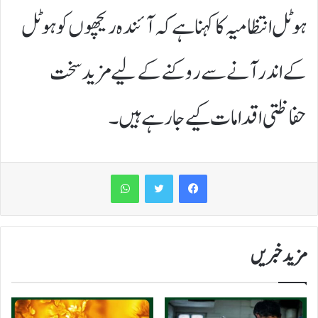
ہوٹل انتظامیہ کا کہناہے کہ آئندہ ریچھوں کو ہوٹل
کے اندر آنے سے روکنے کے لیے مزیدسخت
حفاظتی اقدامات کیے جا رہے ہیں۔
WhatsApp
مزید خبریں