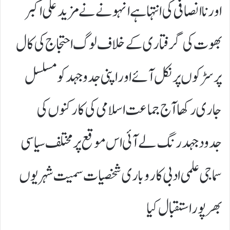
اور ناانصافی کی انتہا ہے انہونے نے مزید علی اکبر
بھوت کی گرفتاری کے خلاف لوگ احتجاج کی کال
پر سڑکوں پر نکل آئے اور اپنی جدوجہد کو مسلسل
جاری رکھا آج جماعت اسلامی کی کارکنوں کی
جدودجہد رنگ لے آئی اس موقع پر مختلف سیاسی
سماجی علمی ادبی کاروباری شخصیات سمیت شہریوں
بھرپور استقبال کیا