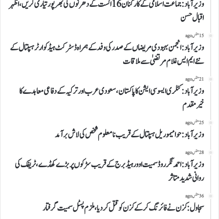
وزیرآباد:جماعت اسلامی کے کارکنان16 اگست کے دھرنوں کی بھرپور تیاری کریں، اظہر
اقبال حسن
15 منٹس ago
وزیرآباد:انجمن بہبودی مریضاں کے صدرکی وفد کے ہمراہ ڈسٹرکٹ ہیڈ کوارٹر ہسپتال کے
نئے ایم ایس غلام مرتضیٰ سے ملاقات
21 منٹس ago
وزیرآباد: کٹلری ایسوسی ایشن کا پاکستان،سعودی عرب اور ترکیہ کے دفاعی معاہدے کا
خیرمقدم
25 منٹس ago
وزیرآباد:حوا میموریل ہسپتال کے قریب نامعلوم شخص کی لاش برآمد
28 منٹس ago
وزیرآباد: احمد نگر روڈ سمیت اوور ہیڈ برج کے قریب سڑکوں پر بڑے کھڈے، ٹریفک کی
روانی شدید متاثر
36 منٹس ago
سجاول: کزن نے فائرنگ کرکے کزن کو قتل کردیا، ملزم پسٹل سمیت گرفتار