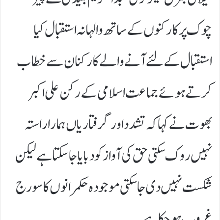
چوک پر کارکنوں کے ساتھ والہانہ استقبال کیا
استقبال کے لئے آنے والے کارکنان سے خطاب
کرتے ہوئے جماعت اسلامی کے رکن علی اکبر
بھوت نے کہا کہ تشدد اور گرفتاریاں ہمارا راستہ
نہیں روک سکتی حق کی آواز کو دبایا جاسکتا ہے لیکن
شکست نہیں دی جاسکتی موجودہ حکمرانوں کا سورج
غروب ہوچکا ہے