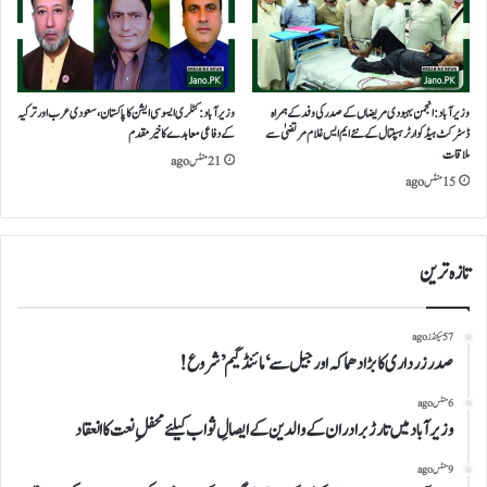
وزیرآباد:انجمن بہبودی مریضاں کے صدرکی وفد کے ہمراہ
وزیرآباد: کٹلری ایسوسی ایشن کا پاکستان،سعودی عرب اور ترکیہ
ڈسٹرکٹ ہیڈ کوارٹر ہسپتال کے نئے ایم ایس غلام مرتضیٰ سے
کے دفاعی معاہدے کا خیرمقدم
ملاقات
21 منٹس ago
15 منٹس ago
تازہ ترین
57 سیکنڈز ago
​صدر زرداری کا بڑا دھماکہ اور جیل سے ‘مائنڈ گیم’ شروع!
6 منٹس ago
وزیرآباد میں تارڑ برادران کے والدین کے ایصالِ ثواب کیلئے محفلِ نعت کا انعقاد
9 منٹس ago