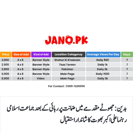
بدین: جھوٹے مقدمے میں ضمانت پررہائی کے بعد جماعت اسلامی
رہنما علی اکبر بھوت کا شاندار استقبال