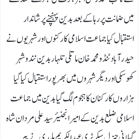
میں ضمانت پر رہا کے بعد بدین پہنچنے پر شاندار
استقبال کیا جماعت اسلامی کارکنوں اور شہریوں نے
حیدرآباد ٹنڈو محمد خان ماتلی تلہار بدین نندوشہر
کھوسکی اور دیگر شہروں میں بھرپور استقبال کیا گیا
ہزاروں کارکنان کا ہجوم لگ گیا بدین میں جماعت
اسلامی ضلع بدین کے امیر انجنيئر سیدعلی مردان شاہ
گیلانی جنرل سیکرٹری عبدالکریم بلیدی نے پیر