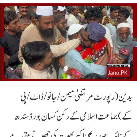
بدین(رپورٹ مرتضیٰ میمن/جانو/ڈاٹ/پی
کے)جماعت اسلامی کے رکن کسان بورڈ سندھ
کے نائب صدر علی اکبر بھوت کی جھوٹے مقدمے