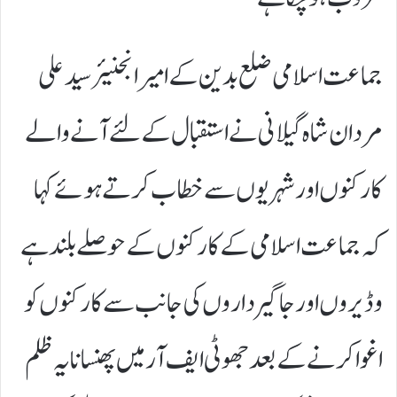
جماعت اسلامی ضلع بدین کے امیر انجنيئر سیدعلی
مردان شاہ گیلانی نے استقبال کے لئے آنے والے
کارکنوں اور شہریوں سے خطاب کرتے ہوئے کہا
کہ جماعت اسلامی کے کارکنوں کے حوصلے بلند ہے
وڈیروں اور جاگیرداروں کی جانب سے کارکنوں کو
اغوا کرنے کے بعد جھوٹی ایف آر میں پھنسانا یہ ظلم