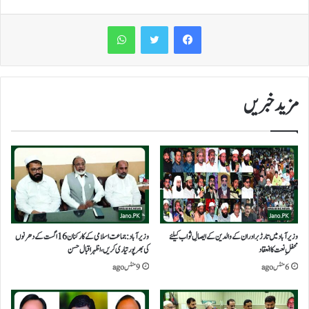
WhatsApp
مزید خبریں
وزیرآباد میں تارڑ برادران کے والدین کے ایصالِ ثواب کیلئے
وزیرآباد:جماعت اسلامی کے کارکنان16 اگست کے دھرنوں
محفلِ نعت کا انعقاد
کی بھرپور تیاری کریں، اظہر اقبال حسن
6 منٹس ago
9 منٹس ago