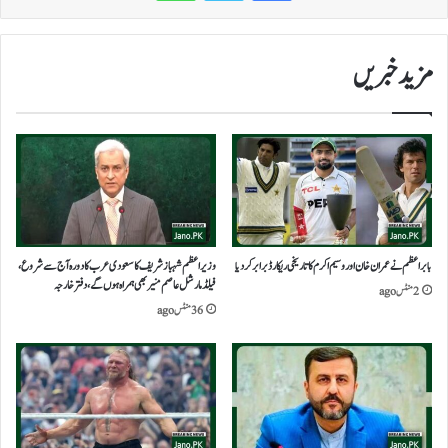
مزید خبریں
بابر اعظم نے عمران خان اور وسیم اکرم کا تاریخی ریکارڈ برابر کر دیا
وزیراعظم شہباز شریف کا سعودی عرب کا دورہ آج سے شروع،
فیلڈ مارشل عاصم منیر بھی ہمراہ ہوں گے، دفتر خارجہ
2 منٹس ago
36 منٹس ago