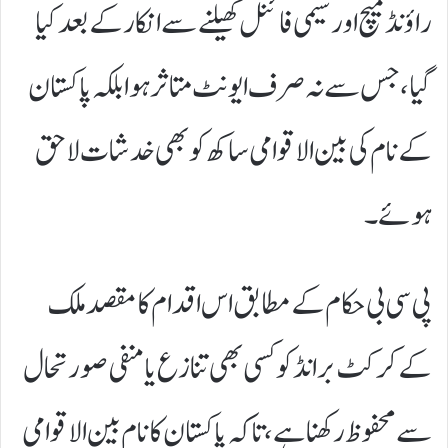
راؤنڈ میچ اور سیمی فائنل کھیلنے سے انکار کے بعد کیا
گیا، جس سے نہ صرف ایونٹ متاثر ہوا بلکہ پاکستان
کے نام کی بین الاقوامی ساکھ کو بھی خدشات لاحق
ہوئے۔
پی سی بی حکام کے مطابق اس اقدام کا مقصد ملک
کے کرکٹ برانڈ کو کسی بھی تنازع یا منفی صورتحال
سے محفوظ رکھنا ہے، تاکہ پاکستان کا نام بین الاقوامی