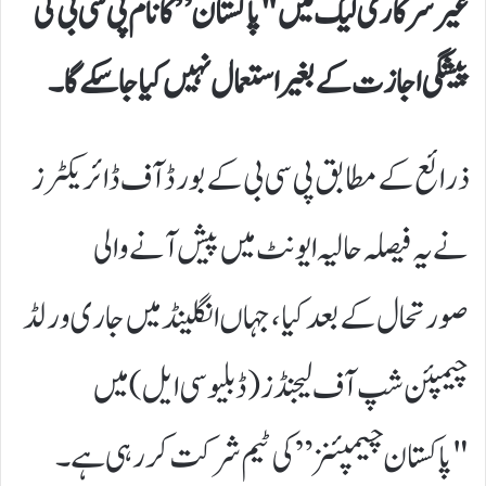
غیرسرکاری لیگ میں "پاکستان” کا نام پی سی بی کی
پیشگی اجازت کے بغیر استعمال نہیں کیا جا سکے گا۔
ذرائع کے مطابق پی سی بی کے بورڈ آف ڈائریکٹرز
نے یہ فیصلہ حالیہ ایونٹ میں پیش آنے والی
صورتحال کے بعد کیا، جہاں انگلینڈ میں جاری ورلڈ
چیمپئن شپ آف لیجنڈز (ڈبلیو سی ایل) میں
"پاکستان چیمپئنز” کی ٹیم شرکت کر رہی ہے۔