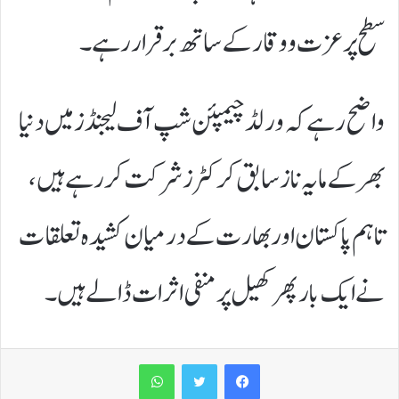
سطح پر عزت و وقار کے ساتھ برقرار رہے۔
واضح رہے کہ ورلڈ چیمپئن شپ آف لیجنڈز میں دنیا
بھر کے مایہ ناز سابق کرکٹرز شرکت کر رہے ہیں،
تاہم پاکستان اور بھارت کے درمیان کشیدہ تعلقات
نے ایک بار پھر کھیل پر منفی اثرات ڈالے ہیں۔
WhatsApp