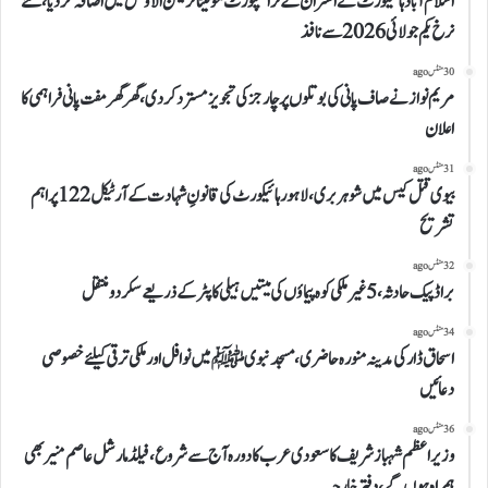
اسلام آباد ہائیکورٹ نے افسران کے ٹرانسپورٹ مونیٹائزیشن الاؤنس میں اضافہ کر دیا، نئے
نرخ یکم جولائی 2026 سے نافذ
30 منٹس ago
مریم نواز نے صاف پانی کی بوتلوں پر چارجز کی تجویز مسترد کر دی، گھر گھر مفت پانی فراہمی کا
اعلان
31 منٹس ago
بیوی قتل کیس میں شوہر بری، لاہور ہائیکورٹ کی قانونِ شہادت کے آرٹیکل 122 پر اہم
تشریح
32 منٹس ago
براڈ پیک حادثہ، 5 غیرملکی کوہ پیماؤں کی میتیں ہیلی کاپٹر کے ذریعے سکردو منتقل
34 منٹس ago
اسحاق ڈار کی مدینہ منورہ حاضری، مسجد نبوی ﷺ میں نوافل اور ملکی ترقی کیلئے خصوصی
دعائیں
36 منٹس ago
وزیراعظم شہباز شریف کا سعودی عرب کا دورہ آج سے شروع، فیلڈ مارشل عاصم منیر بھی
ہمراہ ہوں گے، دفتر خارجہ