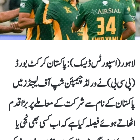
لاہور (اسپورٹس ڈیسک): پاکستان کرکٹ بورڈ
(پی سی بی) نے ورلڈ چیمپئن شپ آف لیجنڈز میں
پاکستان کے نام سے شرکت کے معاملے پر بڑا قدم
اٹھاتے ہوئے فیصلہ کیا ہے کہ اب کسی بھی نجی یا