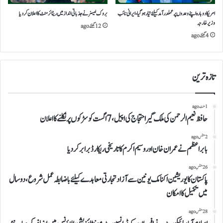
امریکا دوبارہ اپنے وعدوں پر عملدرآمد کیلئے تیار ہو گیا، ایرانی نائب
بروک لیسنر نے جذباتی انداز میں ریٹائرمنٹ کا اعلان کردیا
وزیر خارجہ
12 گھنٹے ago
4 گھنٹے ago
تازہ ترین
1 منٹ ago
حافظ نعیم الرحمن کی ملک گیر احتجاج کی اپیل، 7 اگست کو سڑکوں پر نکلنے کا اعلان
2 منٹس ago
بابر اعظم نے عمران خان اور وسیم اکرم کا تاریخی ریکارڈ برابر کر دیا
26 منٹس ago
پاکستان کا یوریشین اکنامک یونین سے آزاد تجارتی معاہدے کیلئے باضابطہ عمل شروع، دو سال
میں تکمیل کا امکان
28 منٹس ago