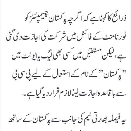
ذرائع کا کہنا ہے کہ اگرچہ پاکستان چیمپئنز کو
ٹورنامنٹ کے فائنل میں شرکت کی اجازت دی گئی
ہے، لیکن مستقبل میں کسی بھی لیگ یا ایونٹ میں
"پاکستان” کے نام کے استعمال کے لیے پی سی بی
سے باقاعدہ اجازت لینا لازم قرار دیا گیا ہے۔
یہ فیصلہ بھارتی ٹیم کی جانب سے پاکستان کے ساتھ