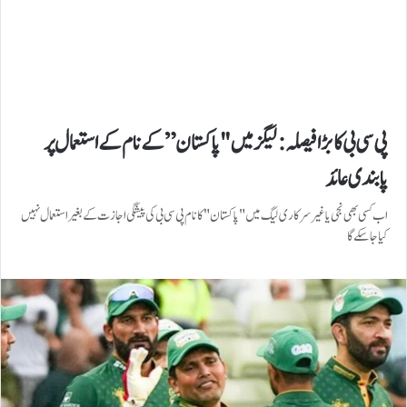
پی سی بی کا بڑا فیصلہ: لیگز میں "پاکستان” کے نام کے استعمال پر
پابندی عائد
اب کسی بھی نجی یا غیرسرکاری لیگ میں "پاکستان" کا نام پی سی بی کی پیشگی اجازت کے بغیر استعمال نہیں
کیا جا سکے گا