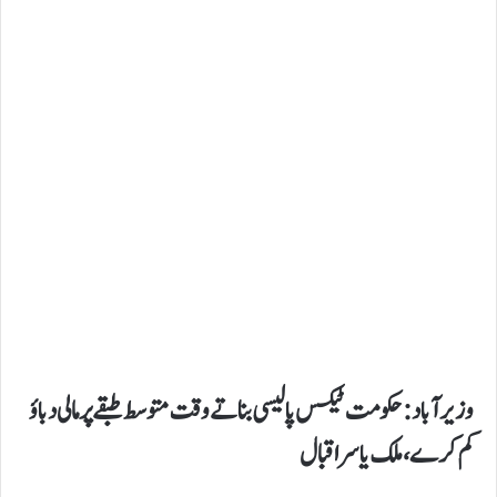
وزیرآباد:حکومت ٹیکس پالیسی بناتے وقت متوسط طبقے پر مالی دباؤ
کم کرے،ملک یاسر اقبال