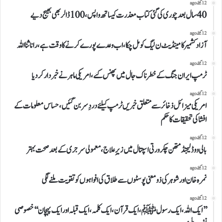
12 گھنٹے ago
40سال بعدچوری کی گئی کتاب معذرت کیساتھ واپس،100ڈالر بھی بھیج دیے
12 گھنٹے ago
آزاد کشمیر کامینڈیٹ ن لیگ کو مل چکا،اب وعدے پورے کرنے کا وقت ہے،رانا ثنا اللہ
12 گھنٹے ago
ٹرمپ ایران جنگ کے خطرناک جال میں پھنس گئے، امریکی ماہر نے خبردار کردیا
12 گھنٹے ago
امریکی میزائل ذخائر سے متعلق خبریں ٹرمپ کیلئے دردِ سر بن گئیں،حساس معلومات کے
افشا کی تحقیقات کاحکم
12 گھنٹے ago
بالی ووڈ لیجنڈ متھن چکرورتی اسپتال میں زیرِ علاج، معمولی سرجری کے بعد صحت بہتر
12 گھنٹے ago
نمرہ خان اورشوہر کی ذومعنی پوسٹوں سے طلاق کی افواہوں کو تقویت ملنے لگی
12 گھنٹے ago
’’ایک اللہ،ایک رسولﷺ،ایک قرآن،ایک کلمہ،ایک قبلہ اورایک پہچان‘‘خصوصی