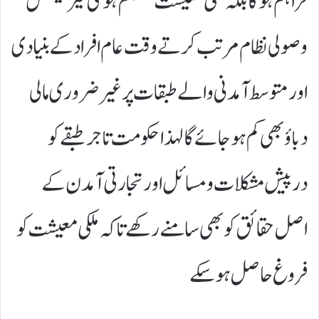
فراہم ہوگا بلکہ ملکی معیشت مستحکم ہوگی نیز ٹیکس
وصولی نظام مرتب کرتے وقت عام افراد کے بنیادی
اور متوسط آمدنی والے طبقات پر غیر ضروری مالی
دباؤ بھی کم ہو جائے گا لہذا حکومت تاجر طبقے کو
درپیش مشکلات و مسائل اور تجارتی آمدن کے
اصل حقائق کو بھی سامنے رکھے تاکہ ملکی معیشت کو
فروغ حاصل ہو سکے