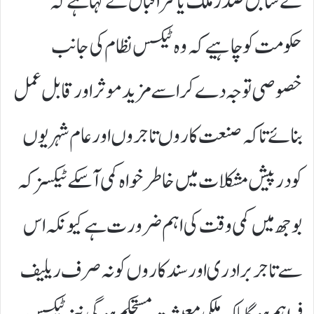
کے سابق صدر ملک یاسر اقبال نے کہا ہے کہ
حکومت کو چاہیے کہ وہ ٹیکس نظام کی جانب
خصوصی توجہ دے کر اسے مزید موثر اور قابل عمل
بنائے تاکہ صنعت کاروں تاجروں اور عام شہریوں
کو درپیش مشکلات میں خاطر خواہ کمی آسکے ٹیکسز کہ
بوجھ میں کمی وقت کی اہم ضرورت ہے کیونکہ اس
سے تاجر برادری اور سند کاروں کو نہ صرف ریلیف