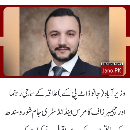
وزیر آباد (جانوڈاٹ پی کے)علاقہ کے سماجی رہنما
اور چیمبرز اف کامرس اینڈ انڈسٹری جام شورو سندھ