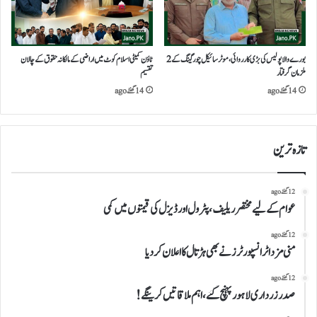
بورے والا پولیس کی بڑی کارروائی، موٹر سائیکل چور گینگ کے 2
ٹاؤن کمیٹی اسلام کوٹ میں اراضی کے مالکانہ حقوق کے چالان
ملزمان گرفتار
تقسیم
14 گھنٹے ago
14 گھنٹے ago
تازہ ترین
12 گھنٹے ago
عوام کے لیے مختصر ریلیف، پٹرول اور ڈیزل کی قیمتوں میں کمی
12 گھنٹے ago
منی مزداٹرانسپورٹرز نے بھی ہڑتال کااعلان کردیا
12 گھنٹے ago
صدرزرداری لاہور پہنچ گئے،اہم ملاقاتیں کرینگے!