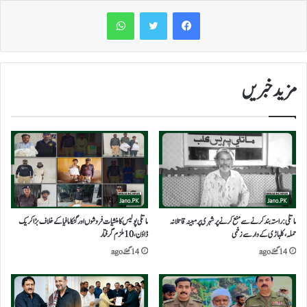
WhatsApp
مزید خبریں
ماتلی: راستہ بند کرنے سے منع کرنے پر شہری پر مبینہ قاتلانہ
ماتلی پولیس کا منشیات فروشوں اور گٹکا مافیا کے خلاف بڑاکریک
حملہ، کلہاڑی کے وار سے زخمی
ڈاؤن،10ملزم گرفتار
14 گھنٹے ago
14 گھنٹے ago