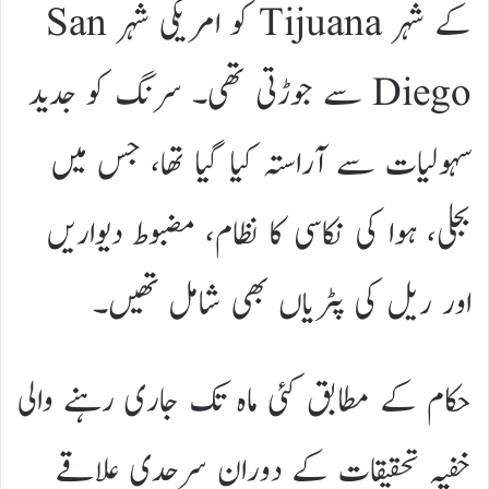
کے شہر Tijuana کو امریکی شہر San
Diego سے جوڑتی تھی۔ سرنگ کو جدید
سہولیات سے آراستہ کیا گیا تھا، جس میں
بجلی، ہوا کی نکاسی کا نظام، مضبوط دیواریں
اور ریل کی پٹریاں بھی شامل تھیں۔
خفیہ تحقیقات کے دوران سرحدی علاقے