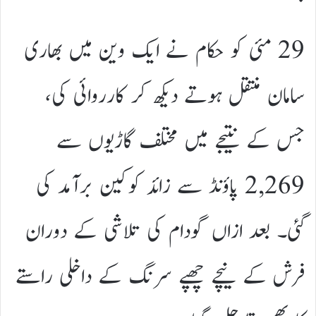
29 مئی کو حکام نے ایک وین میں بھاری
سامان منتقل ہوتے دیکھ کر کارروائی کی،
جس کے نتیجے میں مختلف گاڑیوں سے
2,269 پاؤنڈ سے زائد کوکین برآمد کی
گئی۔ بعد ازاں گودام کی تلاشی کے دوران
فرش کے نیچے چھپے سرنگ کے داخلی راستے