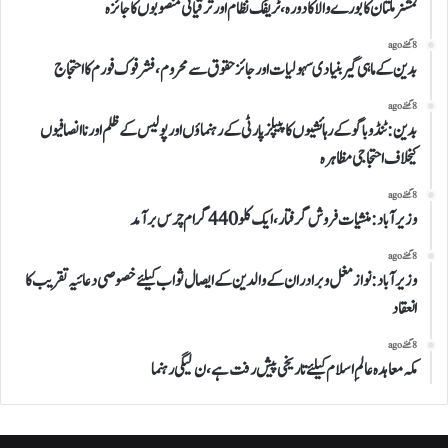
کمشنر ملتان کا بورے والا کا دورہ، ٹریفک نظام اور ترقیاتی منصوبوں کا جائزہ
8 گھنٹے ago
بدین کے ماہی گیر بنیادی سہولیات اور جائز حقوق سے محروم، فشر فوک فورم کا احتجاج
8 گھنٹے ago
بدین: ٹنڈوباگو کے رہائشیوں کا پیپلز پارٹی کے رہنماؤں اور پولیس کے ظلم اور ناانصافیوں
کیخلاف احتجاجی مظاہرہ
8 گھنٹے ago
وزیرآباد:منشیات فروش گرفتار،ایک کلو 440 گرام چرس برآمد
8 گھنٹے ago
وزیرآباد: نواز مغل وبرادران کے والدین کے ایصال ثواب کیلئے خصوصی دعائیہ تقریب کا
انعقاد
8 گھنٹے ago
مکہ معاہدہ عالمِ اسلام کیلئے تاریخی پیش رفت ہے،ن لیگی رہنما