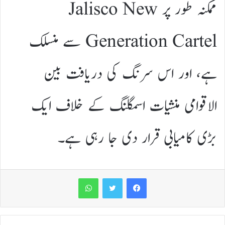
ممکنہ طور پر Jalisco New
Generation Cartel سے منسلک
ہے، اور اس سرنگ کی دریافت بین
الاقوامی منشیات اسمگلنگ کے خلاف ایک
بڑی کامیابی قرار دی جا رہی ہے۔
WhatsApp