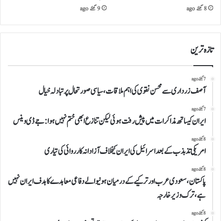
8 گھنٹے ago
9 گھنٹے ago
تازہ ترین
7 گھنٹے ago
آصف زرداری سے محسن نقوی کی اہم ملاقات، سیاسی صورتحال پر تبادلہ خیال
7 گھنٹے ago
ایران کیساتھ مذاکرات میں پیش رفت ہوئی لیکن تنازع ابھی ختم نہیں ہوا:جے ڈی وینس
8 گھنٹے ago
امریکی تذبذب کے بعد اسرائیل کی ایران کیخلاف آزادانہ کارروائی کی تیاری
8 گھنٹے ago
پاکستان، سعودی عرب اور ترکیے کے درمیان ہونیوالے دفاعی معاہدے کا ہدف ایران نہیں
ہے،ترک وزیر خارجہ
8 گھنٹے ago