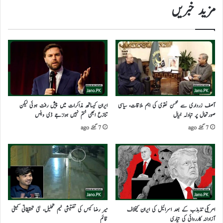
مزید خبریں
آصف زرداری سے محسن نقوی کی اہم ملاقات، سیاسی
ایران کیساتھ مذاکرات میں پیش رفت ہوئی لیکن
صورتحال پر تبادلہ خیال
تنازع ابھی ختم نہیں ہوا:جے ڈی وینس
7 گھنٹے ago
7 گھنٹے ago
امریکی تذبذب کے بعد اسرائیل کی ایران کیخلاف
میر رضا کیس کی تفتیشی ٹیم تحلیل، نئی تحقیقاتی کمیٹی
آزادانہ کارروائی کی تیاری
قائم