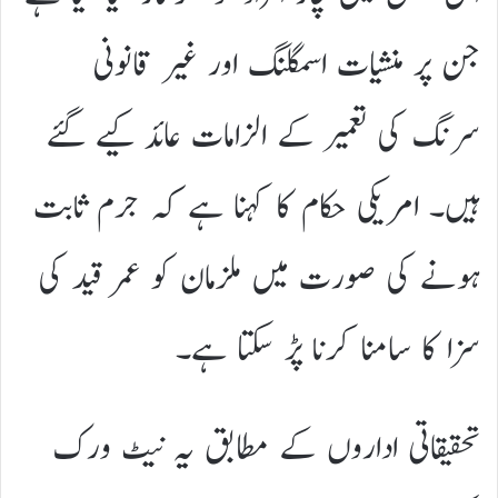
جن پر منشیات اسمگلنگ اور غیر قانونی
سرنگ کی تعمیر کے الزامات عائد کیے گئے
ہیں۔ امریکی حکام کا کہنا ہے کہ جرم ثابت
ہونے کی صورت میں ملزمان کو عمر قید کی
سزا کا سامنا کرنا پڑ سکتا ہے۔
تحقیقاتی اداروں کے مطابق یہ نیٹ ورک