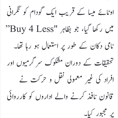
اوٹائے میسا کے قریب ایک گودام کو نگرانی
میں رکھا گیا، جو بظاہر "Buy 4 Less”
نامی دکان کے طور پر استعمال ہو رہا تھا۔
تحقیقات کے دوران مشکوک سرگرمیوں اور
افراد کی غیر معمولی نقل و حرکت نے
قانون نافذ کرنے والے اداروں کو کارروائی
پر مجبور کیا۔