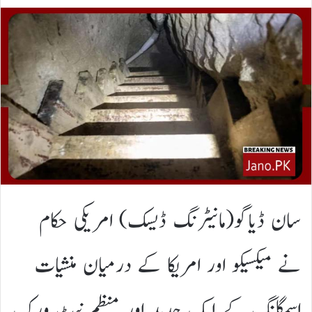
سان ڈیاگو(مانیٹرنگ ڈیسک) امریکی حکام
نے میکسیکو اور امریکا کے درمیان منشیات
اسمگلنگ کے ایک جدید اور منظم نیٹ ورک