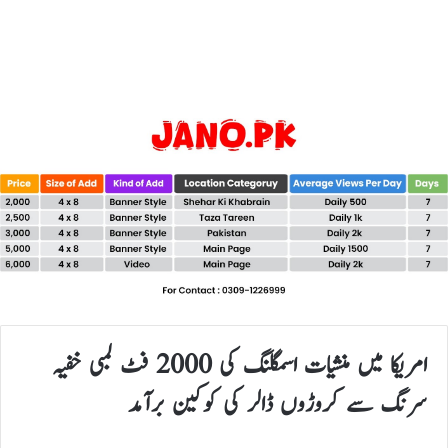
امریکا میں منشیات اسمگلنگ کی 2000 فٹ لمبی خفیہ
سرنگ سے کروڑوں ڈالر کی کوکین برآمد