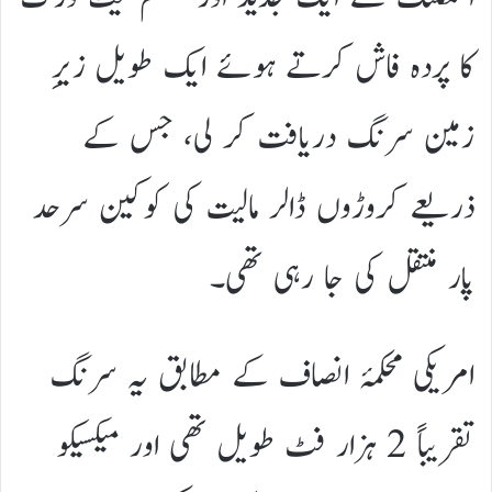
کا پردہ فاش کرتے ہوئے ایک طویل زیرِ
زمین سرنگ دریافت کر لی، جس کے
ذریعے کروڑوں ڈالر مالیت کی کوکین سرحد
پار منتقل کی جا رہی تھی۔
امریکی محکمۂ انصاف کے مطابق یہ سرنگ
تقریباً 2 ہزار فٹ طویل تھی اور میکسیکو