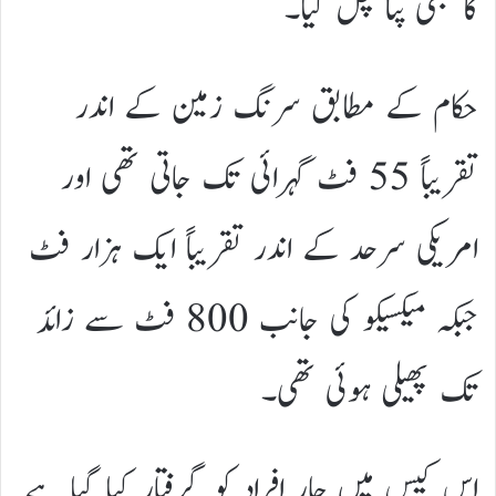
کا بھی پتا چل گیا۔
حکام کے مطابق سرنگ زمین کے اندر
تقریباً 55 فٹ گہرائی تک جاتی تھی اور
امریکی سرحد کے اندر تقریباً ایک ہزار فٹ
جبکہ میکسیکو کی جانب 800 فٹ سے زائد
تک پھیلی ہوئی تھی۔
اس کیس میں چار افراد کو گرفتار کیا گیا ہے